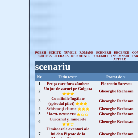
POEZII
SCHITE
NUVELE
ROMANE
SCENERII
RECENZII
CO
CRITICA LITERARA
REPORTAJE
POLEMICI
INSEMNARI
TA
ALTELE
scenariu
Nr.
Titlu text
Postat de
1
Fetiţa care fura zâmbete
Florentin Sorescu
Un joc de zaruri pe Golgota
2
Gheorghe Rechesan
Cu mîinile îngălate
3
Gheorghe Rechesan
(episodul pilot)
4
Schisme şi clisme
Gheorghe Rechesan
5
Часть вечности
Gheorghe Rechesan
Curcanul și minorele
6
Gheorghe Rechesan
Uimitoarele aventuri ale
7
lui don Pişcote de la
Gheorghe Rechesan