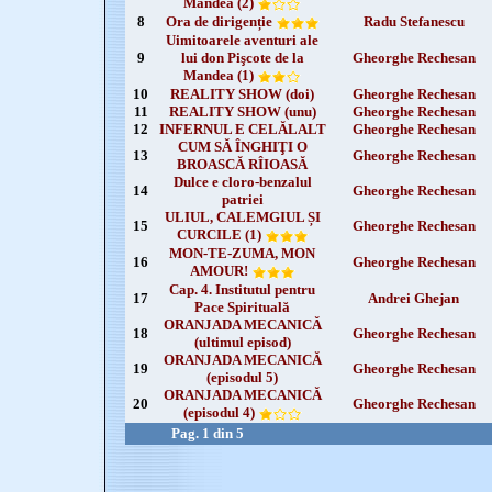
Mandea (2)
8
Ora de dirigenție
Radu Stefanescu
Uimitoarele aventuri ale
9
lui don Pişcote de la
Gheorghe Rechesan
Mandea (1)
10
REALITY SHOW (doi)
Gheorghe Rechesan
11
REALITY SHOW (unu)
Gheorghe Rechesan
12
INFERNUL E CELĂLALT
Gheorghe Rechesan
CUM SĂ ÎNGHIŢI O
13
Gheorghe Rechesan
BROASCĂ RÎIOASĂ
Dulce e cloro-benzalul
14
Gheorghe Rechesan
patriei
ULIUL, CALEMGIUL ȘI
15
Gheorghe Rechesan
CURCILE (1)
MON-TE-ZUMA, MON
16
Gheorghe Rechesan
AMOUR!
Cap. 4. Institutul pentru
17
Andrei Ghejan
Pace Spirituală
ORANJADA MECANICĂ
18
Gheorghe Rechesan
(ultimul episod)
ORANJADA MECANICĂ
19
Gheorghe Rechesan
(episodul 5)
ORANJADA MECANICĂ
20
Gheorghe Rechesan
(episodul 4)
Pag. 1 din 5