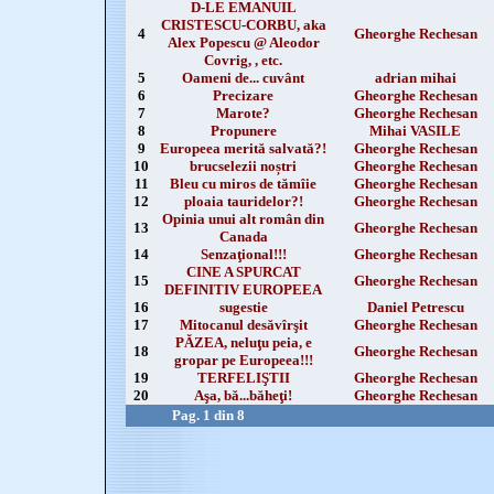
D-LE EMANUIL
CRISTESCU-CORBU, aka
4
Gheorghe Rechesan
Alex Popescu @ Aleodor
Covrig, , etc.
5
Oameni de... cuvânt
adrian mihai
6
Precizare
Gheorghe Rechesan
7
Marote?
Gheorghe Rechesan
8
Propunere
Mihai VASILE
9
Europeea merită salvată?!
Gheorghe Rechesan
10
brucselezii noștri
Gheorghe Rechesan
11
Bleu cu miros de tămîie
Gheorghe Rechesan
12
ploaia tauridelor?!
Gheorghe Rechesan
Opinia unui alt român din
13
Gheorghe Rechesan
Canada
14
Senzaţional!!!
Gheorghe Rechesan
CINE A SPURCAT
15
Gheorghe Rechesan
DEFINITIV EUROPEEA
16
sugestie
Daniel Petrescu
17
Mitocanul desăvîrşit
Gheorghe Rechesan
PĂZEA, neluţu peia, e
18
Gheorghe Rechesan
gropar pe Europeea!!!
19
TERFELIŞTII
Gheorghe Rechesan
20
Aşa, bă...băheţi!
Gheorghe Rechesan
Pag. 1 din 8