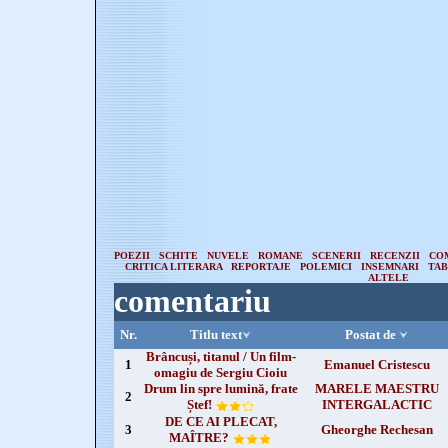
POEZII
SCHITE
NUVELE
ROMANE
SCENERII
RECENZII
CO
CRITICA LITERARA
REPORTAJE
POLEMICI
INSEMNARI
TA
ALTELE
comentariu
Nr.
Titlu text
Postat de
Brâncuși, titanul / Un film-
1
Emanuel Cristescu
omagiu de Sergiu Cioiu
Drum lin spre lumină, frate
MARELE MAESTRU
2
Ștef!
INTERGALACTIC
DE CE AI PLECAT,
3
Gheorghe Rechesan
MAÎTRE?