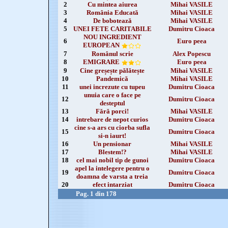
2
Cu mintea aiurea
Mihai VASILE
3
România Educată
Mihai VASILE
4
De bobotează
Mihai VASILE
5
UNEI FETE CARITABILE
Dumitru Cioaca
NOU INGREDIENT
6
Euro peea
EUROPEAN
7
Românul scrie
Alex Popescu
8
EMIGRARE
Euro peea
9
Cine greșește pălătește
Mihai VASILE
10
Pandemică
Mihai VASILE
11
unei increzute cu tupeu
Dumitru Cioaca
unuia care o face pe
12
Dumitru Cioaca
desteptul
13
Fără porci!
Mihai VASILE
14
intrebare de nepot curios
Dumitru Cioaca
cine s-a ars cu ciorba sufla
15
Dumitru Cioaca
si-n iaurt!
16
Un pensionar
Mihai VASILE
17
Blestem!?
Mihai VASILE
18
cel mai nobil tip de gunoi
Dumitru Cioaca
apel la intelegere pentru o
19
Dumitru Cioaca
doamna de varsta a treia
20
efect intarziat
Dumitru Cioaca
Pag. 1 din 178