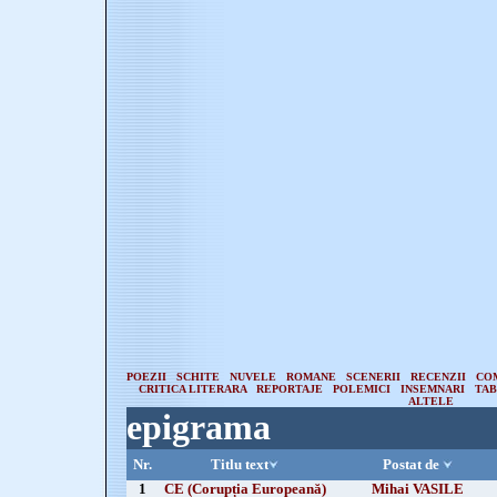
POEZII
SCHITE
NUVELE
ROMANE
SCENERII
RECENZII
CO
CRITICA LITERARA
REPORTAJE
POLEMICI
INSEMNARI
TA
ALTELE
epigrama
Nr.
Titlu text
Postat de
1
CE (Corupția Europeană)
Mihai VASILE