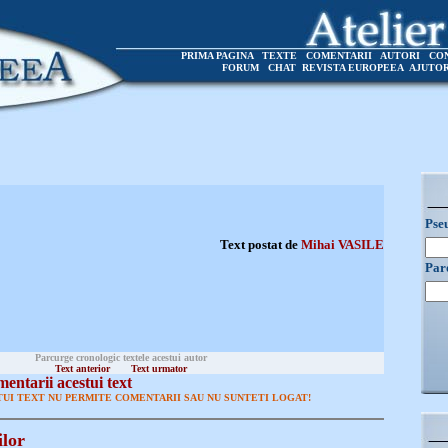
PRIMA PAGINA
TEXTE
COMENTARII
AUTORI
CO
FORUM
CHAT
REVISTA EUROPEEA
AJUTO
Pse
Text postat de
Mihai VASILE
Par
Parcurge cronologic textele acestui autor
Text anterior
Text urmator
entarii acestui text
UI TEXT NU PERMITE COMENTARII SAU NU SUNTETI LOGAT!
ilor