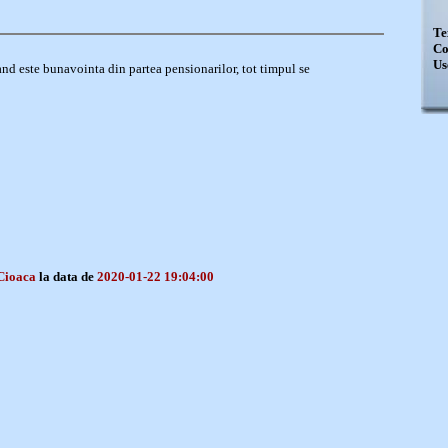
Te
Co
Us
nd este bunavointa din partea pensionarilor, tot timpul se
Cioaca
la data de
2020-01-22 19:04:00