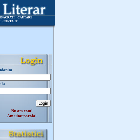
NSACRATI
CAUTARE
R
CONTACT
udonim
ola
Nu am cont!
Am uitat parola!