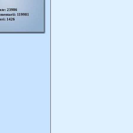
xte: 23986
mentarii: 119981
eri: 1426