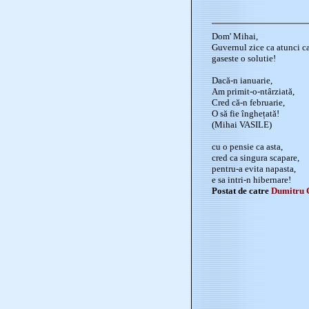
Dom' Mihai,
Guvernul zice ca atunci ca
gaseste o solutie!
Dacă-n ianuarie,
Am primit-o-ntârziată,
Cred că-n februarie,
O să fie înghețată!
(Mihai VASILE)
cu o pensie ca asta,
cred ca singura scapare,
pentru-a evita napasta,
e sa intri-n hibernare!
Postat de catre
Dumitru 