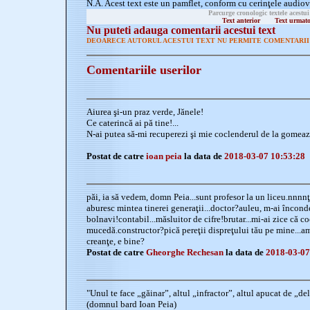
N.A. Acest text este un pamflet, conform cu cerinţele audiov
Parcurge cronologic textele acestui
Text anterior
Text urmat
Nu puteti adauga comentarii acestui text
DEOARECE AUTORUL ACESTUI TEXT NU PERMITE COMENTARII 
Comentariile userilor
Aiurea şi-un praz verde, Jănele!
Ce caterincă ai pă tine!...
N-ai putea să-mi recuperezi şi mie coclenderul de la gomea
Postat de catre
ioan peia
la data de
2018-03-07 10:53:28
păi, ia să vedem, domn Peia...sunt profesor la un liceu.nnnnţ
aburesc mintea tinerei generaţii...doctor?auleu, m-ai încond
bolnavi!contabil...măsluitor de cifre!brutar...mi-ai zice că co
mucedă.constructor?pică pereţii dispreţului tău pe mine...am
creanţe, e bine?
Postat de catre
Gheorghe Rechesan
la data de
2018-03-07
"Unul te face „găinar”, altul „infractor”, altul apucat de „deli
(domnul bard Ioan Peia)