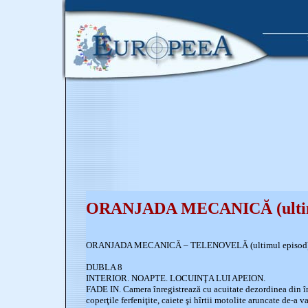
ORANJADA MECANICĂ (ultimu
ORANJADA MECANICĂ – TELENOVELĂ (ultimul episod
DUBLA 8
INTERIOR. NOAPTE. LOCUINŢA LUI APEION.
FADE IN. Camera înregistrează cu acuitate dezordinea din 
coperţile ferfeniţite, caiete şi hîrtii motolite aruncate de-a