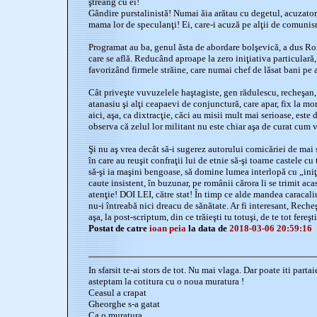
ştreang cu ei!
Gândire purstalinistă! Numai ăia arătau cu degetul, acuzator
mama lor de speculanţi! Ei, care-i acuză pe alţii de comunis
Programat au ba, genul ăsta de abordare bolşevică, a dus Ro
care se află. Reducând aproape la zero iniţiativa particulară,
favorizând firmele străine, care numai chef de lăsat bani pe a
Cât priveşte vuvuzelele haştagiste, gen rădulescu, recheşan, 
atanasiu şi alţi ceapaevi de conjunctură, care apar, fix la mo
aici, aşa, ca dixtracţie, căci au misii mult mai serioase, este 
observa că zelul lor militant nu este chiar aşa de curat cum v
Şi nu aş vrea decât să-i sugerez autorului comicăriei de mai 
în care au reuşit confraţii lui de etnie să-şi toarne castele cu 
să-şi ia maşini bengoase, să domine lumea interlopă cu „iniţi
caute insistent, în buzunar, pe românii cărora li se trimit acas
atenţie! DOI LEI, către stat! În timp ce alde mandea caracaliu
nu-i întreabă nici dreacu de sănătate. Ar fi interesant, Reche
aşa, la post-scriptum, din ce trăieşti tu totuşi, de te tot fereşti
Postat de catre
ioan peia
la data de
2018-03-06 20:59:16
In sfarsit te-ai stors de tot. Nu mai vlaga. Dar poate iti parta
asteptam la cotitura cu o noua muratura !
Ceasul a crapat
Gheorghe s-a gatat
Ca o muratura