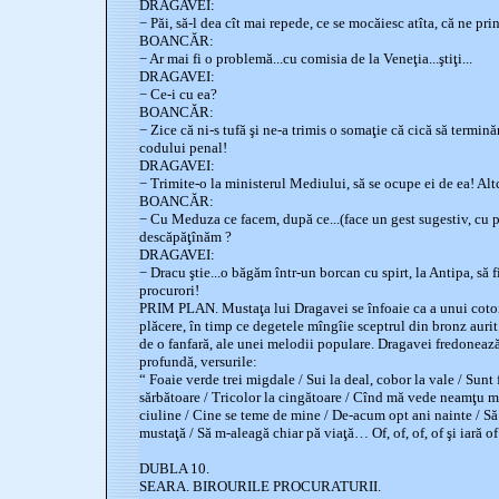
DRAGAVEI:
− Păi, să-l dea cît mai repede, ce se mocăiesc atîta, că ne pr
BOANCĂR:
− Ar mai fi o problemă...cu comisia de la Veneţia...ştiţi...
DRAGAVEI:
− Ce-i cu ea?
BOANCĂR:
− Zice că ni-s tufă şi ne-a trimis o somaţie că cică să termină
codului penal!
DRAGAVEI:
− Trimite-o la ministerul Mediului, să se ocupe ei de ea! Al
BOANCĂR:
− Cu Meduza ce facem, după ce...(face un gest sugestiv, cu pa
descăpăţînăm ?
DRAGAVEI:
− Dracu ştie...o băgăm într-un borcan cu spirt, la Antipa, să 
procurori!
PRIM PLAN. Mustaţa lui Dragavei se înfoaie ca a unui cotoi 
plăcere, în timp ce degetele mîngîie sceptrul din bronz aurit.
de o fanfară, ale unei melodii populare. Dragavei fredonează
profundă, versurile:
“ Foaie verde trei migdale / Sui la deal, cobor la vale / Sunt
sărbătoare / Tricolor la cingătoare / Cînd mă vede neamţu moa
ciuline / Cine se teme de mine / De-acum opt ani nainte / Să
mustaţă / Să m-aleagă chiar pă viaţă… Of, of, of, of şi iară of
DUBLA 10.
SEARA. BIROURILE PROCURATURII.