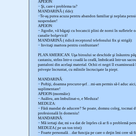
APEION:
− Şi, care-i problema ta?
MANDARINĂ ( rîde):
−Te-aş putea acuza pentru abandon familiar şi neplata pensie
suspendare!
APEION:
− Jigodie, vă băgaţi cu bocancii plini de noroi în sufletele
canalie bolşevică!
MANDARINĂ ( ridică receptorul telefonului fix şi strigă):
− Invitaţi martora pentru confruntare!
PLAN AMERICAN. Uşa biroului se deschide şi înăuntru păşeş
castaniu, strîns într-o coadă la ceafă, îmbrăcată într-un sacou
pantaloni din acelaşi material. Ochii ei negri îl examinează 
priveşte încruntat, cu mîinile încrucişate la piept.
MANDARINĂ:
− Poftiţi, doamna procuror-şef…mi-am permis să-l aduc aici, 
suplimentare!
APEION (mormăie):
− Auăleu, am îmbulinat-o, e Meduza!
MEDUZA:
− Fără mandat de aducere? Se poate, domnu coleg, tocmai du
profesională în domeniu!
MANDARINĂ:
− Mă iertaţi dar, mi s-a dat de înţeles că ar fi o problemă per
MEDUZA ( pe un ton trist):
− Foarte personală…dar funcţia pe care o deţin îmi cere să fi