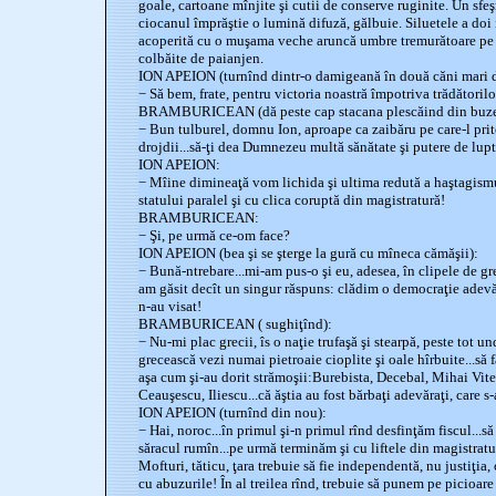
goale, cartoane mînjite şi cutii de conserve ruginite. Un sfe
ciocanul împrăştie o lumină difuză, gălbuie. Siluetele a doi 
acoperită cu o muşama veche aruncă umbre tremurătoare pe pe
colbăite de paianjen.
ION APEION (turnînd dintr-o damigeană în două căni mari d
− Să bem, frate, pentru victoria noastră împotriva trădătorilor
BRAMBURICEAN (dă peste cap stacana plescăind din buze
− Bun tulburel, domnu Ion, aproape ca zaibăru pe care-l prito
drojdii...să-ţi dea Dumnezeu multă sănătate şi putere de lupt
ION APEION:
− Mîine dimineaţă vom lichida şi ultima redută a haştagismul
statului paralel şi cu clica coruptă din magistratură!
BRAMBURICEAN:
− Şi, pe urmă ce-om face?
ION APEION (bea şi se şterge la gură cu mîneca cămăşii):
− Bună-ntrebare...mi-am pus-o şi eu, adesea, în clipele de grel
am găsit decît un singur răspuns: clădim o democraţie adevă
n-au visat!
BRAMBURICEAN ( sughiţînd):
− Nu-mi plac grecii, îs o naţie trufaşă şi stearpă, peste tot un
grecească vezi numai pietroaie cioplite şi oale hîrbuite...să 
aşa cum şi-au dorit strămoşii:Burebista, Decebal, Mihai Vite
Ceauşescu, Iliescu...că ăştia au fost bărbaţi adevăraţi, care s-a
ION APEION (turnînd din nou):
− Hai, noroc...în primul şi-n primul rînd desfinţăm fiscul...s
săracul rumîn...pe urmă terminăm şi cu liftele din magistratu
Mofturi, tăticu, ţara trebuie să fie independentă, nu justiţia, 
cu abuzurile! În al treilea rînd, trebuie să punem pe picioare