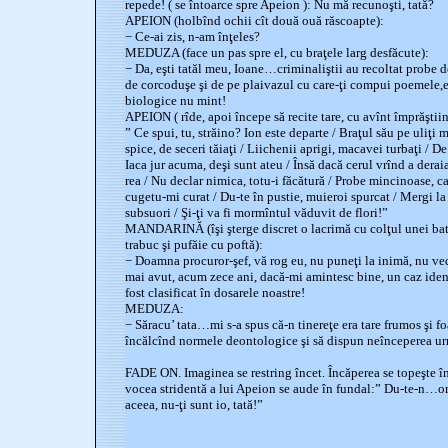
repede! ( se întoarce spre Apeion ): Nu mă recunoşti, tată?
APEION (holbînd ochii cît două ouă răscoapte):
− Ce-ai zis, n-am înţeles?
MEDUZA (face un pas spre el, cu braţele larg desfăcute):
− Da, eşti tatăl meu, Ioane…criminaliştii au recoltat probe 
de corcoduşe şi de pe plaivazul cu care-ţi compui poemele,era
biologice nu mint!
APEION ( rîde, apoi începe să recite tare, cu avînt împrăştiin
” Ce spui, tu, străino? Ion este departe / Braţul său pe uliţi 
spice, de seceri tăiaţi / Liichenii aprigi, macavei turbaţi / De 
Iaca jur acuma, deşi sunt ateu / Însă dacă cerul vrînd a deraia
rea / Nu declar nimica, totu-i făcătură / Probe mincinoase, c
cugetu-mi curat / Du-te în pustie, muieroi spurcat / Mergi la 
subsuori / Şi-ţi va fi mormîntul văduvit de flori!”
MANDARINĂ (îşi şterge discret o lacrimă cu colţul unei batis
trabuc şi pufăie cu poftă):
− Doamna procuror-şef, vă rog eu, nu puneţi la inimă, nu ve
mai avut, acum zece ani, dacă-mi amintesc bine, un caz identi
fost clasificat în dosarele noastre!
MEDUZA:
− Săracu’ tata…mi s-a spus că-n tinereţe era tare frumos şi foa
încălcînd normele deontologice şi să dispun neînceperea ur
FADE ON. Imaginea se restring încet. Încăperea se topeşte î
vocea stridentă a lui Apeion se aude în fundal:” Du-te-n…orig
aceea, nu-ţi sunt io, tată!”