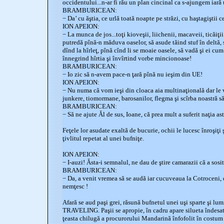
occidentului...n-ar fi rău un plan cincinal ca s-ajungem iară
BRAMBURICEAN:
− Da’ cu ăştia, ce urlă toată noapte pe străzi, cu haştagiştii c
ION APEION:
− La munca de jos...toţi kioveşii, liichenii, macaveii, ticăiţii ş
putredă pînă-n măduva oaselor, să asude tăind stuf în deltă, 
dînd la hîrleţ, pînă cînd li se moaie oasele, să vadă şi ei cum
înnegrind hîrtia şi învîrtind vorbe mincionoase!
BRAMBURICEAN:
− Io zic să n-avem pace-n ţară pînă nu ieşim din UE!
ION APEION:
− Nu numa că vom ieşi din cloaca aia multinaţională dar le vom
junkere, tiomormane, barosanilor, flegma şi scîrba noastră s
BRAMBURICEAN:
− Să ne ajute Ăl de sus, Ioane, că prea mult a suferit naţia as
Feţele lor asudate exaltă de bucurie, ochii le lucesc înroşiţi 
ţivlitul repetat al unei bufniţe.
ION APEION:
− I-auzi! Ăsta-i semnalul, ne dau de ştire camarazii că a sosi
BRAMBURICEAN:
− Da, a venit vremea să se audă iar cucuveaua la Cotroceni, 
nemţesc !
Afară se aud paşi grei, răsună bufnetul unei uşi sparte şi l
TRAVELING. Paşii se apropie, în cadru apare silueta îndesată
ţeasta chilugă a procurorului Mandarină înfofolit în costum