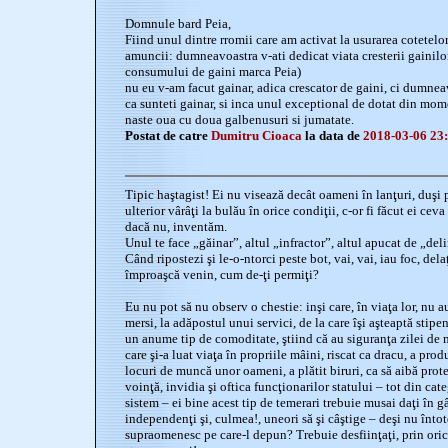
Domnule bard Peia,
Fiind unul dintre rromii care am activat la usurarea cotetel
amuncii: dumneavoastra v-ati dedicat viata cresterii gainil
consumului de gaini marca Peia)
nu eu v-am facut gainar, adica crescator de gaini, ci dumne
ca sunteti gainar, si inca unul exceptional de dotat din mome
naste oua cu doua galbenusuri si jumatate.
Postat de catre
Dumitru Cioaca
la data de
2018-03-06 23
Tipic haştagist! Ei nu visează decât oameni în lanţuri, duşi p
ulterior vârâţi la bulău în orice condiţii, c-or fi făcut ei cev
dacă nu, inventăm.
Unul te face „găinar”, altul „infractor”, altul apucat de „delir
Când ripostezi şi le-o-ntorci peste bot, vai, vai, iau foc, de
împroaşcă venin, cum de-ţi permiţi?
Eu nu pot să nu observ o chestie: inşi care, în viaţa lor, nu au
mersi, la adăpostul unui servici, de la care îşi aşteaptă stipen
un anume tip de comoditate, ştiind că au siguranţa zilei de
care şi-a luat viaţa în propriile mâini, riscat ca dracu, a prod
locuri de muncă unor oameni, a plătit biruri, ca să aibă protej
voinţă, invidia şi oftica funcţionarilor statului – tot din cat
sistem – ei bine acest tip de temerari trebuie musai daţi în gâ
independenţi şi, culmea!, uneori să şi câştige – deşi nu înto
supraomenesc pe care-l depun? Trebuie desfiinţaţi, prin oric