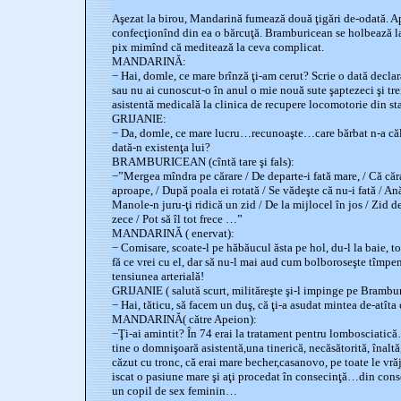
Aşezat la birou, Mandarină fumează două ţigări de-odată. Ape
confecţionînd din ea o bărcuţă. Bramburicean se holbează la 
pix mimînd că meditează la ceva complicat.
MANDARINĂ:
− Hai, domle, ce mare brînză ţi-am cerut? Scrie o dată decla
sau nu ai cunoscut-o în anul o mie nouă sute şaptezeci şi tre
asistentă medicală la clinica de recupere locomotorie din s
GRIJANIE:
− Da, domle, ce mare lucru…recunoaşte…care bărbat n-a călca
dată-n existenţa lui?
BRAMBURICEAN (cîntă tare şi fals):
−”Mergea mîndra pe cărare / De departe-i fată mare, / Că căr
aproape, / După poala ei rotată / Se vădeşte că nu-i fată / An
Manole-n juru-ţi ridică un zid / De la mijlocel în jos / Zid d
zece / Pot să îl tot frece …”
MANDARINĂ ( enervat):
− Comisare, scoate-l pe hăbăucul ăsta pe hol, du-l la baie, to
fă ce vrei cu el, dar să nu-l mai aud cum bolboroseşte tîmpenii
tensiunea arterială!
GRIJANIE ( salută scurt, milităreşte şi-l impinge pe Brambur
− Hai, tăticu, să facem un duş, că ţi-a asudat mintea de-atît
MANDARINĂ( către Apeion):
−Ţi-ai amintit? În 74 erai la tratament pentru lombosciatică
tine o domnişoară asistentă,una tinerică, necăsătorită, înalt
căzut cu tronc, că erai mare becher,casanovo, pe toate le vrăje
iscat o pasiune mare şi aţi procedat în consecinţă…din conse
un copil de sex feminin…