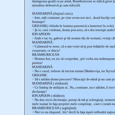
damigeana goală ca pe armă, Bramburicean se ridică greoi ţi
atitudine defensivă şi cam ridicolă.
MANDARINĂ (rînjind cinic):
− Iote, măi comisare, pe cine avem noi aici...două bucăţi co
frumuşei!
GRIJANIE( vîrîndu-le lumina puternică a lanternei în ochi)
− Şi io, care credeam, domn procuror, că-s doi terorişti arabi!
ION APEION:
− Arab e tac-tu, gabore şi tăt neamu tău de nomazi, veniţi că
MANDARINĂ:
− Calmează-te nene, că n-am venit să-ţi pun brăţările de oţel...
cooperant, ce dracu!
BRAMBURICEAN:
− Domnu Ion, eu zic să cooperăm...ştii vorba aia strămoşească
puntea!
MANDARINĂ:
− Nu e cazul, trebuie să trecem numai Dâmboviţa, nu Styxul,
GRIJANIE:
− Să-i saltăm domn procuror? Mascaţii de-afară şi-au cam pi
MANDARINĂ ( zîmbind):
− Ce limbaj de miliţian ai...Nu, comisare, nu-i săltăm, îi inv
declaraţie!
ION APEION ( sfidător):
− Nu dau nicio declaraţie, puteţi să mă şi schingiuţi, nemern
mele numai în faţa propriei mele conştiinţe...care-i curată n
BRAMBURICEAN ( sughiţînd):
− Nici io nu răspund...hîc! decît în faţa marii tulburări naţio