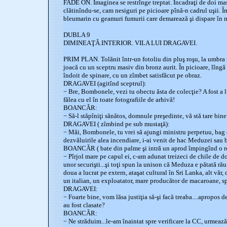
FADE ON. Imaginea se restrînge treptat. Încadraţi de doi m
clătinîndu-se, cam nesiguri pe picioare pînă-n cadrul uşii. Î
bleumarin cu geamuri fumurii care demarează şi dispare în 
DUBLA 9
DIMINEAŢĂ.INTERIOR. VILA LUI DRAGAVEI.
PRIM PLAN. Tolănit într-un fotoliu din pluş roşu, la umbra 
joacă cu un sceptru masiv din bronz aurit. În picioare, lîng
îndoit de spinare, cu un zîmbet satisfăcut pe obraz.
DRAGAVEI (agitînd sceptrul):
− Bre, Bombonele, vezi tu obectu ăsta de colecţie? A fost a 
fălea cu el în toate fotografiile de arhivă!
BOANCĂR:
− Să-l stăpîniţi sănătos, domnule preşedinte, vă stă tare bine
DRAGAVEI ( zîmbind pe sub mustaţă):
− Măi, Bombonele, tu vrei să ajungi ministru perpetuu, bag 
dezvăluirile alea incendiare, i-ai venit de hac Meduzei sau b
BOANCĂR ( bate din palme şi intră un aprod împingînd o ro
− Pîrjol mare pe capul ei, c-am adunat treizeci de chile de d
unor securişti...şi toţi spun la unison că Meduza e pătată rău.
doua a lucrat pe extern, ataşat cultural în Sri Lanka, alt văr, 
un italian, un exploatator, mare producător de macaroane, spa
DRAGAVEI:
− Foarte bine, vom lăsa justiţia să-şi facă treaba....apropos d
au fost clasate?
BOANCĂR:
− Ne străduim...le-am înaintat spre verificare la CC, urmează