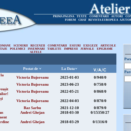
PRIMA PAGINA
TEXTE
COMENTARII
AUTORI
CO
FORUM
CHAT
REVISTA EUROPEEA
AJUTO
OMANE
SCENERII
RECENZII
COMENTARII
ESEURI
EXEGEZE
ARTICOLE
TAJE
POLEMICI
INSEMNARI
TABLETE
IMPRESII
JURNALE
EPIGRAME
ALTELE
Pse
Postat de
La Data
Par
 la
Victoria Bujoreanu
2025-01-03
0/940/0
Victoria Bujoreanu
2023-06-23
0/758/0
reușit
Victoria Bujoreanu
2022-05-21
0/868/0
ilor!
și
Victoria Bujoreanu
2022-04-03
0/870/0
Raz Sarbu
2021-12-10
0/879/0
us
Andrei Ghejan
2018-03-30
0/15350/27
ment
ordine
Andrei Ghejan
2018-03-29
0/1316/0