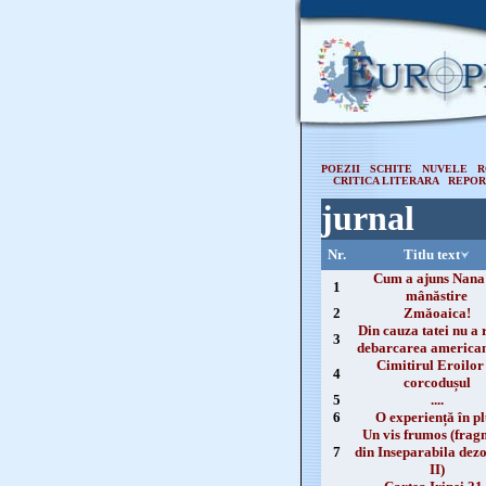
POEZII
SCHITE
NUVELE
R
CRITICA LITERARA
REPOR
jurnal
Nr.
Titlu text
Cum a ajuns Nana
1
mânăstire
2
Zmăoaica!
Din cauza tatei nu a 
3
debarcarea american
Cimitirul Eroilor 
4
corcodușul
5
....
6
O experiență în pl
Un vis frumos (frag
7
din Inseparabila dez
II)