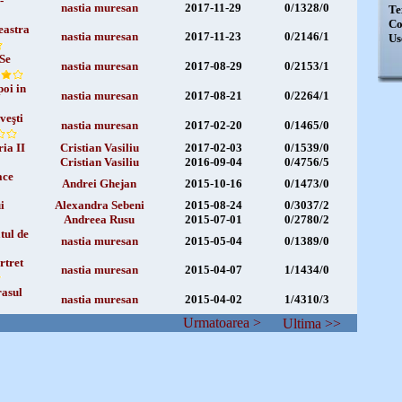
-
nastia muresan
2017-11-29
0/1328/0
Te
Co
eastra
nastia muresan
2017-11-23
0/2146/1
Us
 Se
nastia muresan
2017-08-29
0/2153/1
poi in
nastia muresan
2017-08-21
0/2264/1
veşti
nastia muresan
2017-02-20
0/1465/0
ia II
Cristian Vasiliu
2017-02-03
0/1539/0
Cristian Vasiliu
2016-09-04
0/4756/5
ace
Andrei Ghejan
2015-10-16
0/1473/0
i
Alexandra Sebeni
2015-08-24
0/3037/2
Andreea Rusu
2015-07-01
0/2780/2
tul de
nastia muresan
2015-05-04
0/1389/0
rtret
nastia muresan
2015-04-07
1/1434/0
rasul
nastia muresan
2015-04-02
1/4310/3
Urmatoarea >
Ultima >>