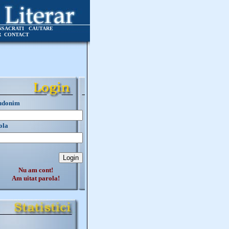
NSACRATI
CAUTARE
R
CONTACT
udonim
ola
Nu am cont!
Am uitat parola!