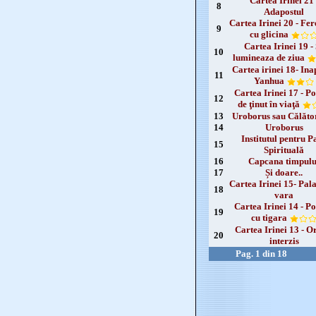
Cartea Irinei 21 
8
Adapostul
Cartea Irinei 20 - Fer
9
cu glicina
Cartea Irinei 19 -
10
lumineaza de ziua
Cartea irinei 18- Ina
11
Yanhua
Cartea Irinei 17 - Po
12
de ţinut în viaţă
13
Uroborus sau Călător
14
Uroborus
Institutul pentru P
15
Spirituală
16
Capcana timpulu
17
Și doare..
Cartea Irinei 15- Pala
18
vara
Cartea Irinei 14 - Po
19
cu tigara
Cartea Irinei 13 - O
20
interzis
Pag. 1 din 18