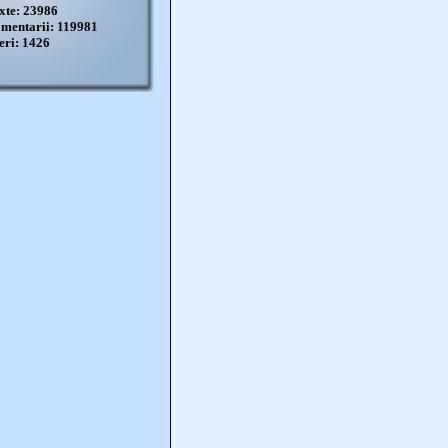
xte: 23986
mentarii: 119981
eri: 1426