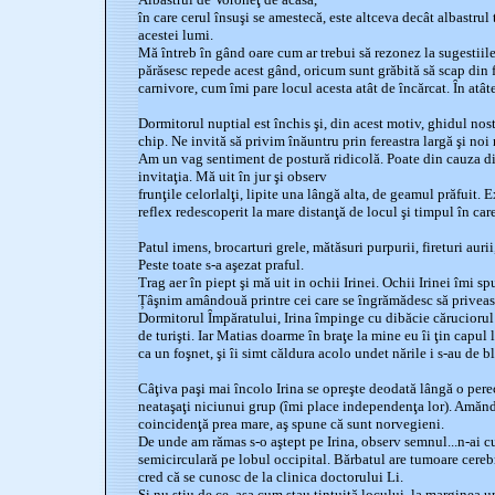
în care cerul însuşi se amestecă, este altceva decât albastrul 
acestei lumi.
Mă ȋntreb ȋn gând oare cum ar trebui să rezonez la sugestiile
părăsesc repede acest gând, oricum sunt grăbită să scap din f
carnivore, cum ȋmi pare locul acesta atât de ȋncărcat. Ȋn atâte
Dormitorul nuptial est închis şi, din acest motiv, ghidul nos
chip. Ne invită să privim înăuntru prin fereastra largă şi noi
Am un vag sentiment de postură ridicolă. Poate din cauza d
invitaţia. Mă uit în jur şi observ
frunţile celorlalţi, lipite una lângă alta, de geamul prăfuit
reflex redescoperit la mare distanţă de locul şi timpul în ca
Patul imens, brocarturi grele, mătăsuri purpurii, fireturi aurii,
Peste toate s-a aşezat praful.
Trag aer în piept şi mă uit in ochii Irinei. Ochii Irinei îmi sp
Țâşnim amândouă printre cei care se ȋngrămădesc să priveas
Dormitorul Ȋmpăratului, Irina ȋmpinge cu dibăcie căruciorul 
de turişti. Iar Matias doarme ȋn braţe la mine eu ȋi ţin capul 
ca un foşnet, şi ȋi simt căldura acolo undet nările i s-au de 
Câţiva paşi mai ȋncolo Irina se opreşte deodată lângă o perech
neataşaţi niciunui grup (ȋmi place independenţa lor). Amăndoi 
coincidenţă prea mare, aş spune că sunt norvegieni.
De unde am rămas s-o aştept pe Irina, observ semnul...n-ai cu
semicirculară pe lobul occipital. Bărbatul are tumoare cere
cred că se cunosc de la clinica doctorului Li.
Şi nu stiu de ce, aşa cum stau ţintuită locului, la marginea 