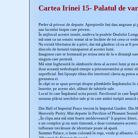
Cartea Irinei 15- Palatul de va
Prefer să privesc de departe. Apropierile ȋmi dau angoase şi 
sau lucrului ȋnspre care privesc.
În mijlocul acestei insule, undeva la poalele Dealului Long
mă simt ca un ostatic somat să se încânte de tot ceea ce vede
Nu există libertatea de a privi, dar mă gândesc că ea ar fi po
dincolo de hotarul transparent al acestei lumi.
Imaginea care se formează pe retina mea de la o distanţă oare
singura care persistă.
Mă simt înghesuită în sâmburele dens al acestei lumi şi mi-e
doar această nedesluşită emoţie a prizonieratului şi nimic di
superficial. Îmi lipseşte tihna din interiorul căreia aş putea 
greutatea ei.
În căşti ni se spun poveşti despre plimbările Ȋmpăratului în s
însorite, pe aceste alei, alături de iubitele sale.
Locul în care Împăratul scria poezii. Pavilionul in care Împă
susurau plăcut urechilor sale şi in care astăzi turiştii arunc
Din Hall of Imperial Peace trecem în Imperial Garden. Din H
Heavenly Purity. Mai departe în Pavilion of Pleasant Sound
„Ȋn clipa asta mă simt foarte moldoveancă” ȋi şoptesc Irinei,
e un complex şi nu sunt timorată, e doar constatarea acestei st
tulburare trecătoare de identitate poate să apară.
Summer Palace, o lume colorată în roşu, verde şi albastru. Cu
Albastrul de Voroneţ de acasă,