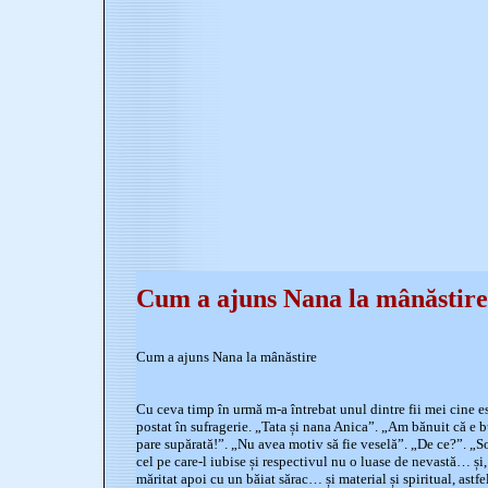
Cum a ajuns Nana la mânăstire
Cum a ajuns Nana la mânăstire
Cu ceva timp în urmă m-a întrebat unul dintre fii mei cine e
postat în sufragerie. „Tata și nana Anica”. „Am bănuit că e 
pare supărată!”. „Nu avea motiv să fie veselă”. „De ce?”. „So
cel pe care-l iubise și respectivul nu o luase de nevastă… și, 
măritat apoi cu un băiat sărac… și material și spiritual, astf