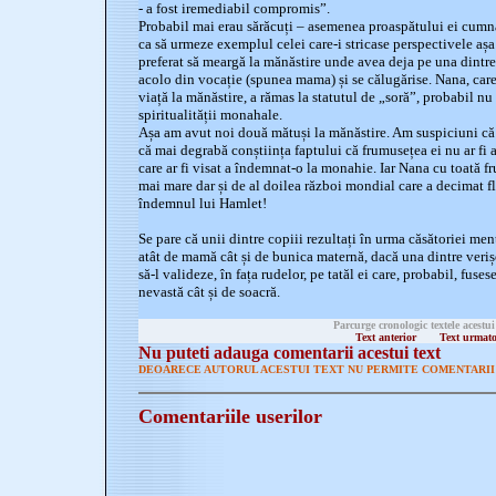
- a fost iremediabil compromis”.
Probabil mai erau sărăcuți – asemenea proaspătului ei cumna
ca să urmeze exemplul celei care-i stricase perspectivele așa 
preferat să meargă la mănăstire unde avea deja pe una dintre 
acolo din vocație (spunea mama) și se călugărise. Nana, care 
viață la mănăstire, a rămas la statutul de „soră”, probabil nu 
spiritualității monahale.
Așa am avut noi două mătuși la mănăstire. Am suspiciuni că 
că mai degrabă conștiința faptului că frumusețea ei nu ar fi a
care ar fi visat a îndemnat-o la monahie. Iar Nana cu toată fr
mai mare dar și de al doilea război mondial care a decimat fl
îndemnul lui Hamlet!
Se pare că unii dintre copiii rezultați în urma căsătoriei men
atât de mamă cât și de bunica maternă, dacă una dintre veriș
să-l valideze, în fața rudelor, pe tatăl ei care, probabil, fuse
nevastă cât și de soacră.
Parcurge cronologic textele acestui
Text anterior
Text urmat
Nu puteti adauga comentarii acestui text
DEOARECE AUTORUL ACESTUI TEXT NU PERMITE COMENTARII 
Comentariile userilor