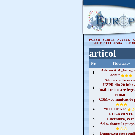
POEZII
SCHITE
NUVELE
R
CRITICA LITERARA
REPOR
articol
Nr.
Titlu text
Adrian A. Agheorghe
1
debut
”Adunarea Genera
UZPR din 20 iulie 
2
întâlnire in care lege
contat I
CSM - comunicat de 
3
4
MILIȚIENE!
5
RUGĂMINTE
6
Literatură, vere
Adio, domnule preșe
7
8
Dumnezeu este româ