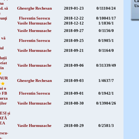
Co
na
Us
d. să
Gheorghe Rechesan
2019-01-23
0/11104/24
)
unţi
Florentin Sorescu
2018-12-22
0/10041/17
Vasile Hurmuzache
2018-12-12
1/1836/1
Vasile Hurmuzache
2018-09-27
0/1156/0
"
ă vă
Florentin Sorescu
2018-09-25
0/1905/1
dul
Vasile Hurmuzache
2018-09-21
0/1164/0
luții
eiat
Vasile Hurmuzache
2018-09-06
0/31339/49
rin
FAUR
Gheorghe Rechesan
2018-09-03
1/4637/7
ai o
pe FB
Florentin Sorescu
2018-09-01
0/1942/1
turza
ilor
Vasile Hurmuzache
2018-08-30
0/13904/26
SI și
NATĂ
REA
Vasile Hurmuzache
2018-08-29
0/2581/3
escu-
a-