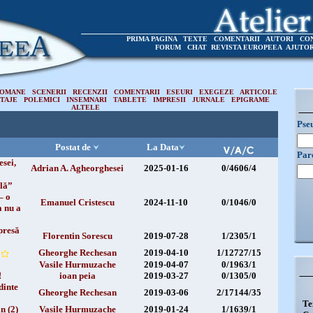
PRIMA PAGINA
TEXTE
COMENTARII
AUTORI
CO
FORUM
CHAT
REVISTA EUROPEEA
AJUTO
OMANE
SCENERII
RECENZII
COMENTARII
ESEURI
EXEGEZE
ARTICOLE
TAJE
POLEMICI
INSEMNARI
TABLETE
IMPRESII
JURNALE
EPIGRAME
ALTELE
Pse
Postat de
La Data
Par
sei,
Adrian A. Agheorghesei
2025-01-16
0/4606/4
lă”
– o
Emanuel Cristescu
2024-11-10
0/1046/0
a nu a
presă
Florentin Sorescu
2019-07-28
1/2305/1
Gheorghe Rechesan
2019-04-10
1/12727/15
Vasile Hurmuzache
2019-04-07
0/1963/1
!
ioan peia
2019-03-27
0/1305/0
dinte
Gheorghe Rechesan
2019-03-06
2/17144/35
Te
n (2)
Vasile Hurmuzache
2019-01-24
1/1639/1