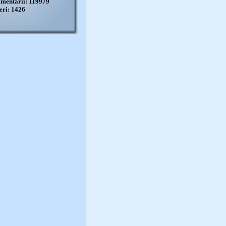
mentarii: 119979
eri: 1426