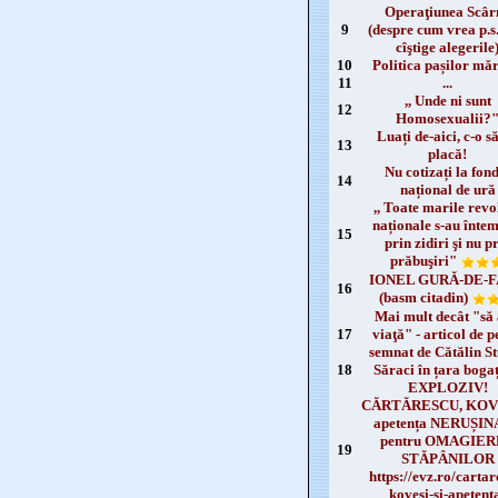
Operaţiunea Scâr
9
(despre cum vrea p.s.
cîştige alegerile
10
Politica pașilor măr
11
...
,, Unde ni sunt
12
Homosexualii?
Luați de-aici, c-o s
13
placă!
Nu cotizați la fon
14
național de ură
,, Toate marile revo
naționale s-au întem
15
prin zidiri şi nu p
prăbuşiri"
IONEL GURĂ-DE-
16
(basm citadin)
Mai mult decât "să 
17
viaţă" - articol de 
semnat de Cătălin S
18
Săraci în țara bogaț
EXPLOZIV!
CĂRTĂRESCU, KOVE
apetența NERUȘI
pentru OMAGIE
19
STĂPÂNILOR
https://evz.ro/cartar
kovesi-si-apetent