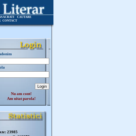
NSACRATI
CAUTARE
R
CONTACT
udonim
ola
Nu am cont!
Am uitat parola!
xte: 23985