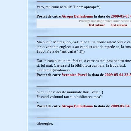
Vero, multumesc mult! Tinem aproape!:)
c.
Postat de catre
Atropa Belladonna
la data de
2009-05-05 
Parcurge cronologic comentariile acestui 
Text anterior
Text urmator
Ma bucur, Matraguno, ca-ti plac si tie florile astea! Vrei o c
iar in varianta engleza s-au vandurt atat de repede ca, la
$300. Pretz de "anticariat" :))))
Dar, la cata bucuie imi faci tu, o carte as mai gasi pentru tin
sf. lui mai. Cartea e si la biblioteca centrala, la Bucuresti.
verolerner@yahoo.ca
Postat de catre
Veronica Pavel
la data de
2009-05-04 22:
Si eu iubesc aceste minunate flori, Vero! :)
Pe cand volumul tau si-n biblioteca mea?
c.
Postat de catre
Atropa Belladonna
la data de
2009-05-04 
Gheorghe,