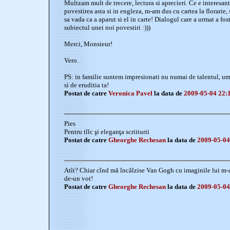
Multzam mult de trecere, lectura si aprecieri. Ce e interesant
povestirea asta si in engleza, m-am dus cu cartea la florarie, s
sa vada ca a aparut si el in carte! Dialogul care a urmat a fost
subiectul unei noi povestiri :)))
Merci, Monsieur!
Vero.
PS: in familie suntem impresionati nu numai de talentul, umor
si de eruditia ta!
Postat de catre
Veronica Pavel
la data de
2009-05-04 22:
Pies
Pentru tîlc şi eleganţa scriiturii
Postat de catre
Gheorghe Rechesan
la data de
2009-05-04
Atît? Chiar cînd mă încălzise Van Gogh cu imaginile lui m-ai
de-un vot!
Postat de catre
Gheorghe Rechesan
la data de
2009-05-04