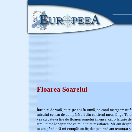
Floarea Soarelui
Într-o zi de vară, cu nişte ani în urmă, pe când mergeam uitâ
micului centru de cumpărături din cartierul meu, lânga Toron
vas cu câteva fire de floarea soarelui imense, cât o farurie d
strălucirea lor aproape că mi-a tăiat răsuflarea. Mi-am despri
m-am gândit să-mi cumpăr un fir, dar pe urmă am renunţat ş