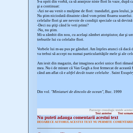
S-a oprit din vorbă, ca să aranjeze niste flori în vaze, după 
şi a continuat:
-Azi ne-au venit o mulţime de flori: trandafiri, gura leului, j
Nu ştim niciodată dinainte când vom primi floarea soarelui. 
celelalte flori şi are nevoie de condiţii speciale ca să devi
-Deci nu ştiţi când le veti primi?
-Nu, nu ştim.
Mi-a zâmbit din nou, cu acelaşi zâmbet atotştiutor, dar şi umi
treburile lui cu celelalte flori.
Vorbele lui m-au pus pe gânduri. Am înţeles atunci că dacă do
va trebui să accept nu numai particularităţile mele şi ale celor 
Am iesit din magazin, dar imaginea acelei unice flori rămasă 
mea. Nu-i de mirare că Van Gogh a fost fermecat de această f
când am aflat că e
altfel decât toate celelalte
. Saint Exupéry
Din vol.
"Miniaturi de dincolo de ocean"
, Buc. 1999
Parcurge cronologic textele acestui
Text anterior
Text urmat
Nu puteti adauga comentarii acestui text
DEOARECE AUTORUL ACESTUI TEXT NU PERMITE COMENTARII 