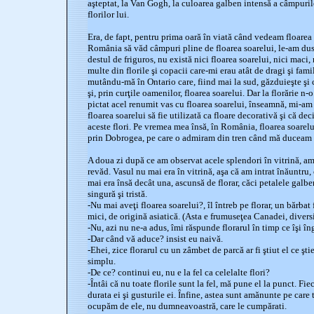
aşteptat, la Van Gogh, la culoarea galben intensă a câmpurilor
florilor lui.
Era, de fapt, pentru prima oară în viată când vedeam floarea 
România să văd câmpuri pline de floarea soarelui, le-am dus
destul de friguros, nu există nici floarea soarelui, nici maci, 
multe din florile şi copacii care-mi erau atât de dragi şi fami
mutându-mă în Ontario care, fiind mai la sud, găzduieşte şi casta
şi, prin curţile oamenilor, floarea soarelui. Dar la florărie 
pictat acel renumit vas cu floarea soarelui, înseamnă, mi-am
floarea soarelui să fie utilizată ca floare decorativă şi că de
aceste flori. Pe vremea mea însă, în România, floarea soarelu
prin Dobrogea, pe care o admiram din tren când mă duceam 
A doua zi după ce am observat acele splendori în vitrină, am 
revăd. Vasul nu mai era în vitrină, aşa că am intrat înăuntru,
mai era însă decât una, ascunsă de florar, căci petalele galbe
singură şi tristă.
-Nu mai aveţi floarea soarelui?, îl întreb pe florar, un bărbat
mici, de origină asiatică. (Asta e frumuseţea Canadei, diversi
-Nu, azi nu ne-a adus, îmi răspunde florarul în timp ce îşi îng
-Dar când vă aduce? insist eu naivă.
-Ehei, zice florarul cu un zâmbet de parcă ar fi ştiut el ce şti
simplu.
-De ce? continui eu, nu e la fel ca celelalte flori?
-Întâi că nu toate florile sunt la fel, mă pune el la punct. Fiec
durata ei şi gusturile ei. Înfine, astea sunt amănunte pe care t
ocupăm de ele, nu dumneavoastră, care le cumpărati.