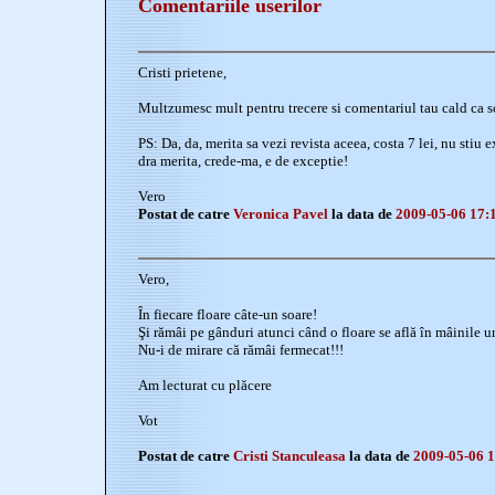
Comentariile userilor
Cristi prietene,
Multzumesc mult pentru trecere si comentariul tau cald ca s
PS: Da, da, merita sa vezi revista aceea, costa 7 lei, nu stiu 
dra merita, crede-ma, e de exceptie!
Vero
Postat de catre
Veronica Pavel
la data de
2009-05-06 17:
Vero,
În fiecare floare câte-un soare!
Şi rămâi pe gânduri atunci când o floare se află în mâinile un
Nu-i de mirare că rămâi fermecat!!!
Am lecturat cu plăcere
Vot
Postat de catre
Cristi Stanculeasa
la data de
2009-05-06 1