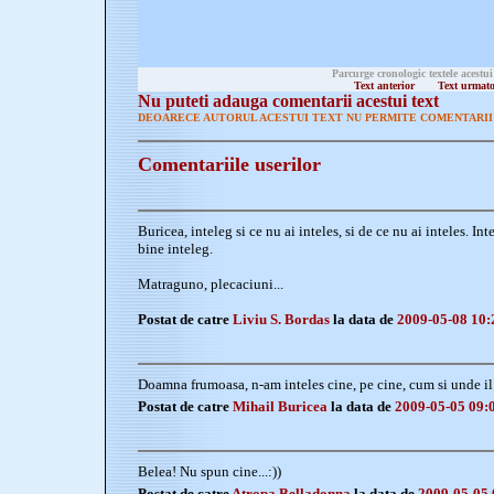
Parcurge cronologic textele acestui
Text anterior
Text urmat
Nu puteti adauga comentarii acestui text
DEOARECE AUTORUL ACESTUI TEXT NU PERMITE COMENTARII 
Comentariile userilor
Buricea, inteleg si ce nu ai inteles, si de ce nu ai inteles. In
bine inteleg.
Matraguno, plecaciuni...
Postat de catre
Liviu S. Bordas
la data de
2009-05-08 10:
Doamna frumoasa, n-am inteles cine, pe cine, cum si unde il
Postat de catre
Mihail Buricea
la data de
2009-05-05 09:
Belea! Nu spun cine...:))
Postat de catre
Atropa Belladonna
la data de
2009-05-05 