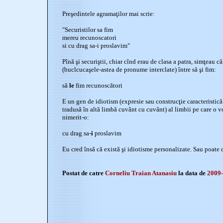
Preşedintele agramaţilor mai scrie:
"Securistilor sa fim
mereu recunoscatori
si cu drag sa-i proslavim"
Pînă şi securiştii, chiar cînd erau de clasa a patra, simţeau 
(buclcucaşele-astea de pronume interclate) între să şi fim:
să
le
fim recunoscători
E un gen de idiotism (expresie sau construcţie caracteristică
tradusă în altă limbă cuvânt cu cuvânt) al limbii pe care o v
nimerit-o:
cu drag sa-
i
proslavim
Eu cred însă că există şi idiotisme personalizate. Sau poate 
Postat de catre
Corneliu Traian Atanasiu
la data de
2009-