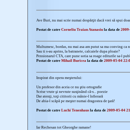
Ave Buri, nu mai scrie numai despărţit dacă vrei să spui doar
Postat de catre
Corneliu Traian Atanasiu
la data de
2009-
Multumesc, bordas, nu mai asa am putut sa ma conving ca nu
Sau ti s-au aprins, la batranete, calcaiele dupa ploaie?
Pensionarul CTA, care pune sotia sa roage editurile sa-l publ
Postat de catre
Mihail Buricea
la data de
2009-05-04 22:
Inspirat din opera meşterului:
Un profesor din aceia ce nu ştiu ortografie
Scrise vrute şi nevrute susţinând că-s... poezie
Dar atenţi, toţi cititorii cu mânie-l înfierară
De abia-l scăpă pe meşter numai dragostea de ţară!
Postat de catre
Luchi Tenenhaus
la data de
2009-05-04 21
Iar Rechesan tot Gheorghe ramane!