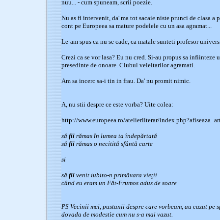
nuu... - cum spuneam, scrii poezie.
Nu as fi intervenit, da' ma tot sacaie niste prunci de clasa a p
cont pe Europeea sa mature podelele cu un asa agramat...
Le-am spus ca nu se cade, ca matale sunteti profesor universita
Crezi ca se vor lasa? Eu nu cred. Si-au propus sa infiinteze
presedinte de onoare. Clubul veleitarilor agramati.
Am sa incerc sa-i tin in frau. Da' nu promit nimic.
A, nu stii despre ce este vorba? Uite colea:
http://www.europeea.ro/atelierliterar/index.php?afiseaza_
să
fii
rămas în lumea ta îndepărtată
să
fii
rămas o necitită sfântă carte
si
să
fii
venit iubito-n primăvara vieţii
când eu eram un Făt-Frumos adus de soare
PS Vecinii mei, pustanii despre care vorbeam, au cazut pe s
dovada de modestie cum nu s-a mai vazut.