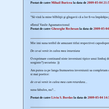
Postat de catre
Mihail Buricea
la data de
2009-05-04 21:
"Să vină la mine bîlbîiţii şi gîngavii că a lor fi-va împărăţia
sfîntul Vasile Agramatoctonul
Postat de catre
Gheorghe Rechesan
la data de
2009-05-04
Mie imi suna teribil de amuzant titlui respectivei capodoper
De ce-ai venit in calea mea intarziata
O exprimare continand niste inversiuni tipice unui limbaj d
sorginte?) securista :))
Am putea ca pe langa frumusetea inversiunii sa completam c
si mai poetice:
de ce-ai venit in calea mea cam retardata...
suna fabulos, nu?...
Postat de catre
Liviu S. Bordas
la data de
2009-05-04 14: