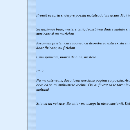
Promit sa scriu si despre poezia matale, da' nu acum. Mai in
Sa auzim de bine, mestere. Stii, deosebirea dintre matale si
muzicant si un muzician.
Aveam un prieten care spunea ca deosebirea asta exista si in
doar fizicant, nu fizician...
Cum spuneam, numai de bine, mestere.
PS 2
Nu ma osteneam, daca lasai deschisa pagina cu
poezia
. As
ceva ca sa-mi multumesc vecinii. Ori ai fi vrut sa te tarnuie 
multam!
Stiu ca nu vei zice. Ba chiar ma astept la niste marlanii. Deh