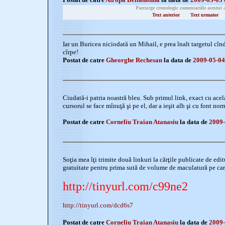
Parcurge cronologic comentariile acestui 
Text anterior
Text urmator
Iar un Buricea niciodată un Mihail, e prea înalt targetul cîn
cîrpe!
Postat de catre
Gheorghe Rechesan
la data de
2009-05-04
Ciudată-i patria noastră bleu. Sub primul link, exact cu acel
cursorul se face mînuţă şi pe el, dar a ieşit alb şi cu font nor
Postat de catre
Corneliu Traian Atanasiu
la data de
2009-
Soţia mea îţi trimite două linkuri la cărţile publicate de editu
gratuitate pentru prima sută de volume de maculatură pe care 
http://tinyurl.com/c99ne2
http://tinyurl.com/dcd6s7
Postat de catre
Corneliu Traian Atanasiu
la data de
2009-