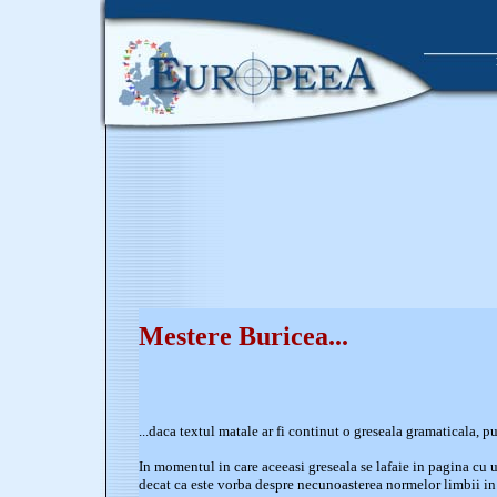
Mestere Buricea...
...daca textul matale ar fi continut o greseala gramaticala, 
In momentul in care aceeasi greseala se lafaie in pagina cu 
decat ca este vorba despre necunoasterea normelor limbii in ca