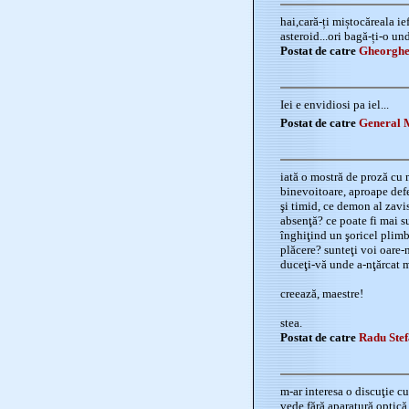
hai,cară-ți miștocăreala ief
asteroid...ori bagă-ți-o un
Postat de catre
Gheorghe
Iei e envidiosi pa iel...
Postat de catre
General 
iată o mostră de proză cu m
binevoitoare, aproape defe
şi timid, ce demon al zavist
absenţă? ce poate fi mai s
înghiţind un şoricel plimb
plăcere? sunteţi voi oare-n
duceţi-vă unde a-nţărcat mu
creează, maestre!
stea.
Postat de catre
Radu Ste
m-ar interesa o discuţie c
vede fără aparatură optică 