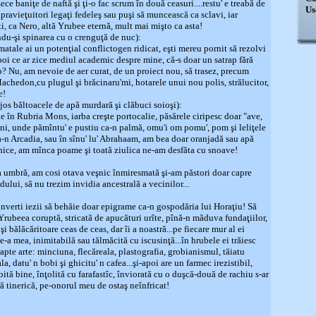
ece baniţe de naftă şi ţi-o fac scrum în două ceasuri....restu' e treabă de
Us
pravieţuitori legaţi fedeleş sau puşi să muncească ca sclavi, iar
ti, ca Nero, altă Yrubee eternă, mult mai mişto ca asta!
şi spinarea cu o crenguţă de nuc):
atale ai un potenţial conflictogen ridicat, eşti mereu pornit să rezolvi
apoi ce ar zice mediul academic despre mine, că-s doar un satrap fără
ip? Nu, am nevoie de aer curat, de un proiect nou, să trasez, precum
hedon,cu plugul şi brăcinaru'mi, hotarele unui nou polis, strălucitor,
e!
s băltoacele de apă murdară şi clăbuci soioşi):
e în Rubria Mons, iarba creşte portocalie, păsărele ciripesc doar "ave,
gini, unde pămîntu' e pustiu ca-n palmă, omu'i om pomu', pom şi leliţele
a-n Arcadia, sau în sînu' lu' Abrahaam, am bea doar oranjadă sau apă
rhice, am mînca poame şi toată ziulica ne-am desfăta cu snoave!
a umbră, am cosi otava veşnic înmiresmată şi-am păstori doar capre
dului, să nu trezim invidia ancestrală a vecinilor...
onverti iezii să behăie doar epigrame ca-n gospodăria lui Horaţiu! Să
 Yrubeea coruptă, stricată de apucături urîte, pînă-n măduva fundaţiilor,
i bălăcăritoare ceas de ceas, dar îi a noastră...pe fiecare mur al ei
e-a mea, inimitabilă sau tălmăcită cu iscusinţă...în hrubele ei trăiesc
apte arte: minciuna, flecăreala, plastografia, grobianismul, tăiatu
ala, datu' n bobi şi ghicitu' n cafea...şi-apoi are un farmec irezistibil,
boită bine, înţolită cu farafastîc, înviorată cu o duşcă-două de rachiu s-ar
iră tinerică, pe-onorul meu de ostaş neînfricat!