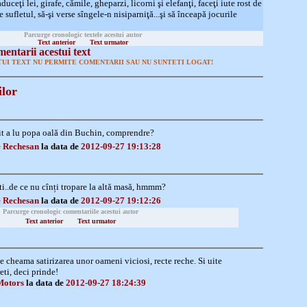
aduceţi lei, girafe, cămile, gheparzi, licorni şi elefanţi, faceţi iute rost de
de sufletul, să-şi verse sîngele-n nisiparniţă...şi să înceapă jocurile
Parcurge cronologic textele acestui autor
Text anterior
Text urmator
entarii acestui text
UI TEXT NU PERMITE COMENTARII SAU NU SUNTETI LOGAT!
ilor
ărit a lu popa oală din Buchin, comprendre?
 Rechesan
la data de
2012-09-27 19:13:28
ti..de ce nu cînți tropare la altă masă, hmmm?
 Rechesan
la data de
2012-09-27 19:12:26
Parcurge cronologic comentariile acestui autor
Text anterior
Text urmator
se cheama satirizarea unor oameni viciosi, recte reche. Si uite
eti, deci prinde!
Motors
la data de
2012-09-27 18:24:39