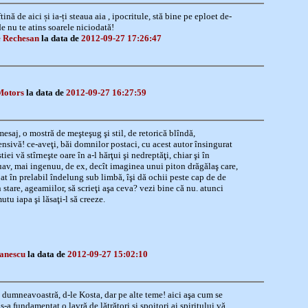
tină de aici și ia-ți steaua aia , ipocritule, stă bine pe eploet de-
de nu te atins soarele niciodată!
 Rechesan
la data de
2012-09-27 17:26:47
Motors
la data de
2012-09-27 16:27:59
esaj, o mostră de meşteşug şi stil, de retorică blîndă,
nsivă! ce-aveţi, băi domnilor postaci, cu acest autor însingurat
iei vă stîrneşte oare în a-l hărţui şi nedreptăţi, chiar şi în
uav, mai ingenuu, de ex, decît imaginea unui piton drăgălaş care,
at în prelabil îndelung sub limbă, îşi dă ochii peste cap de de
 stare, ageamiilor, să scrieţi aşa ceva? vezi bine că nu. atunci
tu iapa şi lăsaţi-l să creeze.
fanescu
la data de
2012-09-27 15:02:10
u dumneavoastră, d-le Kosta, dar pe alte teme! aici aşa cum se
s-a fundamentat o lavră de lătrători şi spoitori ai spiritului.vă