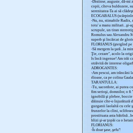
-Distinse, auguste, dă-mi z
copii, cîteva buldozere, su
serenitatea-Ta ai să clădeş
ECOGABALUS (scărpinîndu-
-Nu, nu, stimabile Radix, m
totu' a manu militari...şi-
scrupule, un tiran stereot
Romulus sau Alexandru Mac
superb şi încărcat de glori
FLORIANUS (ştergînd pe jo
-Să mergem la ţară...la min
Ţie, cezare", acolo la ori
îs încă ingenue! Am trăi c
otrăvită de interese oliga
ADROGANTES:
-Am pescui, am trăncăni l
rîioase, ca pe colina Gaala
TARANTULLA:
-Tu, sacordote, ai putea c
fim serioşi, domnilor, o fi
ignobilă şi plebee, boccie ş
dăinuie cîte-o înjurătură d
guzganii laolaltă cu cele ş
frunzelor la cîini, sclifose
prostituata asta bătrînă...
hlizi şi-ar ţopăi ca o heta
FLORIANUS:
-Îs doar şase, şefu'!