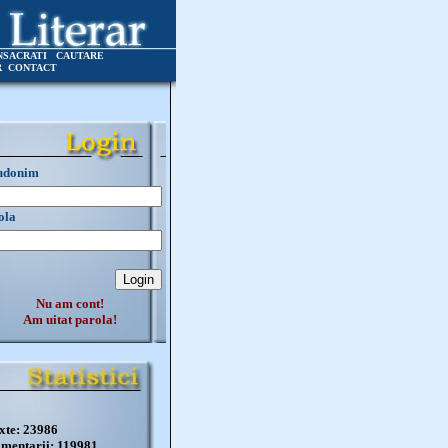
NSACRATI
CAUTARE
R
CONTACT
udonim
ola
Nu am cont!
Am uitat parola!
xte: 23986
mentarii: 119981