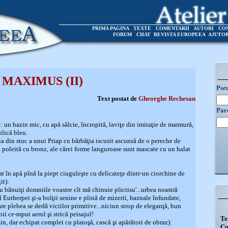
PRIMA PAGINA
TEXTE
COMENTARII
AUTORI
CO
FORUM
CHAT
REVISTA EUROPEEA
AJUTO
 MAXIMUS (II)
Pse
Text postat de
Gheorghe Rechesan
Par
un bazin mic, cu apă sălcie, încropită, laviţe din imitaţie de marmură,
lică bleu.
ia din stuc a unui Priap cu bărbăţia iscusit ascunsă de o pereche de
 poleită cu bronz, ale cărei forme languroase sunt mascate cu un halat
 apă pînă la piept ciuguleşte cu delicateţe dintr-un ciorchine de
it):
u bănuiţi domniile voastre cît mă chinuie plictisu'...urbea noastră
 Eutherpei şi-a bolţii senine e plină de mizerii, haznale înfundate,
re plebea se dedă viciilor primitive...niciun strop de eleganţă, bun
ii ce-mput aerul şi strică peisajul!
Te
 dar echipat complet cu platoşă, cască şi apărători de obraz):
Co