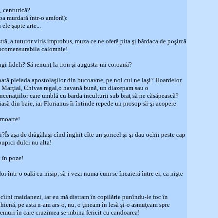
, centurică?
a murdară într-o amforă):
ele şapte arte...
ră, a tuturor viris improbus, muza ce ne oferă pita şi bărdaca de poşircă
 incomensurabila calomnie!
dragi fideli? Să renunţ la tron şi augusta-mi coroană?
 toată pleiada apostolaşilor din bucoavne, pe noi cui ne laşi? Hoardelor
e Marţial, Chivas regal,o havană bună, un diazepam sau o
rîncenaţiilor care umblă cu barda inculturii sub braţ să ne căsăpească?
 din baie, iar Florianus îi întinde repede un prosop să-şi acopere
 moarte!
ni?Îs aşa de drăgălaşi cînd înghit cîte un şoricel şi-şi dau ochii peste cap
pupici dulci nu alta!
t în poze!
oi într-o oală cu nisip, să-i vezi numa cum se încaieră între ei, ca nişte
 cîini maidanezi, iar eu mă distram în copilărie punîndu-le foc în
 hienă, pe asta n-am ars-o, nu, o ţineam în lesă şi-o asmuţeam spre
vremuri în care cruzimea se-mbina fericit cu candoarea!