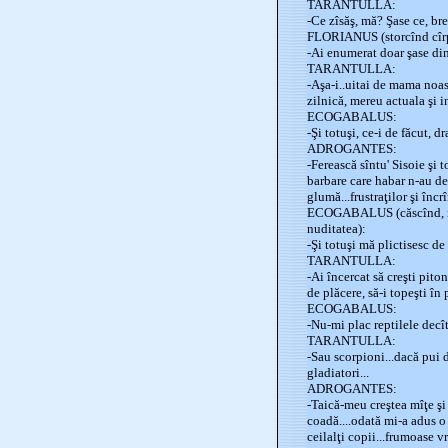
TARANTULLA:
-Ce zîsăş, mă? Şase ce, bre
FLORIANUS (storcînd cîrp
-Ai enumerat doar şase din 
TARANTULLA:
-Aşa-i..uitai de mama noast
zilnică, mereu actuala şi
ECOGABALUS:
-Şi totuşi, ce-i de făcut, 
ADROGANTES:
-Ferească sîntu' Sisoie şi
barbare care habar n-au d
glumă...frustraţilor şi înc
ECOGABALUS (căscînd, iasă
nuditatea):
-Şi totuşi mă plictisesc de
TARANTULLA:
-Ai încercat să creşti pito
de plăcere, să-i topeşti în 
ECOGABALUS:
-Nu-mi plac reptilele decî
TARANTULLA:
-Sau scorpioni...dacă pui d
gladiatori...
ADROGANTES:
-Taică-meu creştea mîţe şi
coadă....odată mi-a adus o
ceilalţi copii...frumoase 