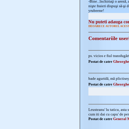
-Bine...închiriaţi o arenă, 
nişte fraieri dispuşi să-şi 
yrubeene!
Nu puteti adauga com
DEOARECE AUTORUL ACEST
Comentariile user
ps. vicios e fiul transfug
Postat de catre
Gheorghe
bade aguridă, mă plictiseș
Postat de catre
Gheorghe
Leusteanu' lu taticu, asta 
cum iti dai cu capu' de per
Postat de catre
General 