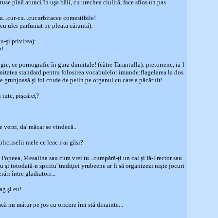
e pînă atunci în uşa băii, cu urechea ciulită, face sfios un pas
u...cur-cu...cucurbitacee comestibile!
ulei parfumat pe pleata căruntă):
-şi privirea):
e!
ogie, ce pornografie în gura dumitale! (către Tarantulla): pretoriene, ia-l
unitatea standard pentru folosirea vocabulelor imunde:flagelarea la dos
re grunjoasă şi foi crude de pelin pe organul cu care a păcătuit!
 iute, pişcăreţ?
e verzi, da' măcar se vindecă..
 plictiselii mele ce leac i-ai găsi?
ă Popeea, Mesalina sau cum vrei tu...cumpără-ţi un cal şi fă-l rector sau
 şi totodată-n spiritu' tradiţiei yrubeene ar fi să organizezi nişte jocuri
rări între gladiatori...
ag şi eu!
că nu mătur pe jos cu oricine îmi stă dinainte...