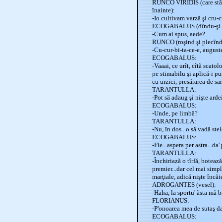
RUNCO VIRIDIS (care stătus
înainte):
-Io cultivam varză şi cru-c
ECOGABALUS (dîndu-şi cu 
-Cum ai spus, aede?
RUNCO (roşind şi plecîndu
-Cu-cur-bi-ta-ce-e, august
ECOGABALUS:
-Vaaai, ce urît, cîtă scatol
pe stimabilu şi aplică-i p
cu urzici, presărarea de sa
TARANTULLA:
-Pot să adaug şi nişte ardei
ECOGABALUS:
-Unde, pe limbă?
TARANTULLA:
-Nu, în dos...o să vadă stel
ECOGABALUS:
-Fie...aspera per astra...da'
TARANTULLA:
-Închiriază o tîrfă, boteaz
premier...dar cel mai simplu
marţiale, adică nişte încăie
ADROGANTES (vesel):
-Haha, la sportu' ăsta mă b
FLORIANUS:
-P'onoarea mea de sutaş da
ECOGABALUS: