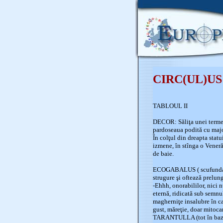
CIRC(UL)US
TABLOUL II
DECOR: Săliţa unei terme: 
pardoseaua podită cu majo
În colţul din dreapta statu
izmene, în stînga o Veneră
de baie.
ECOGABALUS ( scufundat în
strugure şi oftează prelung
-Ehhh, onorabililor, nici n
eternă, ridicată sub semnul
magherniţe insalubre în ca
gust, măreţie, doar mitocan
TARANTULLA (tot în bazin,