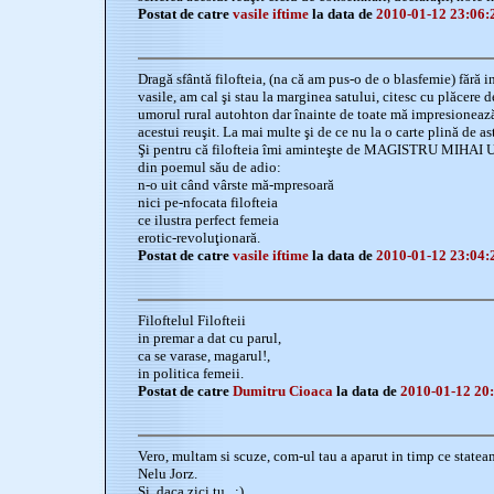
Postat de catre
vasile iftime
la data de
2010-01-12 23:06:
Dragă sfântă filofteia, (na că am pus-o de o blasfemie) fără 
vasile, am cal şi stau la marginea satului, citesc cu plăcere de
umorul rural autohton dar înainte de toate mă impresionează o
acestui reuşit. La mai multe şi de ce nu la o carte plină de a
Şi pentru că filofteia îmi aminteşte de MAGISTRU MIHAI UR
din poemul său de adio:
n-o uit când vârste mă-mpresoară
nici pe-nfocata filofteia
ce ilustra perfect femeia
erotic-revoluţionară.
Postat de catre
vasile iftime
la data de
2010-01-12 23:04:
Filoftelul Filofteii
in premar a dat cu parul,
ca se varase, magarul!,
in politica femeii.
Postat de catre
Dumitru Cioaca
la data de
2010-01-12 20
Vero, multam si scuze, com-ul tau a aparut in timp ce statea
Nelu Jorz.
Si, daca zici tu...:)