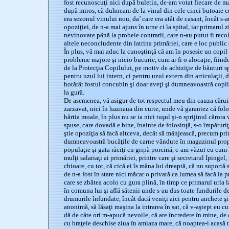
fost recunoscuţi nici după buletin, de-am votat fiecare de m
după miros, că duhneam de la vinul din cele cinci butoaie cu
era sezonul vinului nou, da’ care era atât de casant, încât s-
opoziţiei, de n-a mai ajuns în urne ci la spital, iar primarul z
nevinovate până la probele contrarii, care n-au putut fi rec
altele neconcludente din latrina primăriei, care e loc public
În plus, vă mai aduc la cunoştinţă că am în posesie un copi
probleme majore şi nicio bucurie, cum ar fi o alocaţie, fiindu
de la Protecţia Copilului, pe motiv de achiziţie de băuturi s
pentru uzul lui intern, ci pentru uzul extern din articulaţii, 
hotărât fostul concubin şi doar aveţi şi dumneavoastră copii ş
la gură.
De asemenea, vă asigur de tot respectul meu din cauza cărui
zarzavat, nici în haznaua din curte, unde vă garantez că folo
hârtia moale, în plus nu se ia nici tuşul şi-n sprijinul cărora
spuse, care dovadă e bine, înainte de folosinţă, s-o împăturiţi
ştie opoziţia să facă altceva, decât să mânjească, precum pri
dumneavoastră bucăţile de carne vândute în magazinul propr
populaţie şi gata răciţi cu gripă porcină, c-am văzut eu cum
mulţi salariaţi ai primăriei, printre care şi secretarul Ipingel, 
chioare, cu tot, că cică ei îs mâna lui dreaptă, că nu suportă st
de n-a fost în stare nici măcar o privată ca lumea să facă la 
care se zbătea acolo cu gura plină, în timp ce primarul urla la
în comuna lui şi află sătenii unde s-au dus toate fundurile d
drumurile înfundate, încât dacă veniţi aici pentru anchete şi 
anonimă, să lăsaţi maşina la intrarea în sat, că v-aştept eu cu 
dă de câte ori m-apucă nevoile, că are încredere în mine, de 
cu braţele deschise ziua în amiaza mare, că noaptea-i acasă t