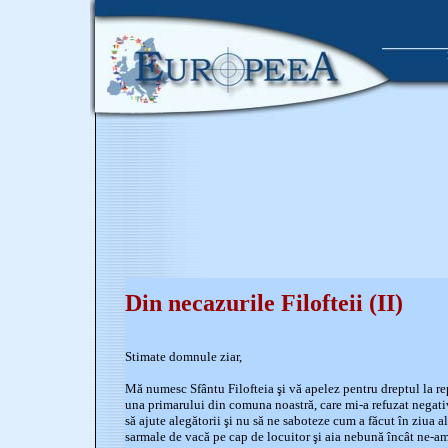
Din necazurile Filofteii (II)
Stimate domnule ziar,
Mă numesc Sfântu Filofteia şi vă apelez pentru dreptul la rep
una primarului din comuna noastră, care mi-a refuzat negativ 
să ajute alegătorii şi nu să ne saboteze cum a făcut în ziua al
sarmale de vacă pe cap de locuitor şi aia nebună încât ne-am 