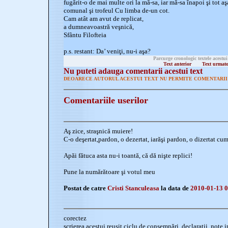
fugărit-o de mai multe ori la mă-sa, iar mă-sa înapoi şi tot a
comunal şi trofeul Cu limba de-un cot.
Cam atât am avut de replicat,
a dumneavoastră veşnică,
Sfântu Filofteia
p.s. restant: Da’ veniţi, nu-i aşa?
Parcurge cronologic textele acestui
Text anterior
Text urmat
Nu puteti adauga comentarii acestui text
DEOARECE AUTORUL ACESTUI TEXT NU PERMITE COMENTARII 
Comentariile userilor
Aş zice, straşnică muiere!
C-o deşertat,pardon, o dezertat, iarăşi pardon, o dizertat cum
Apăi fătuca asta nu-i toantă, că dă nişte replici!
Pune la numărătoare şi votul meu
Postat de catre
Cristi Stanculeasa
la data de
2010-01-13 0
corectez
scrierea acestui reuşit ciclu de consemnări, declaraţii, note i