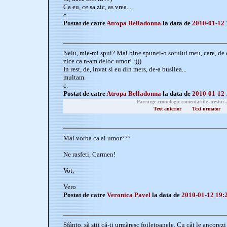
Ca eu, ce sa zic, as vrea...
c.
Postat de catre
Atropa Belladonna
la data de
2010-01-12 
Nelu, mie-mi spui? Mai bine spunei-o sotului meu, care, de ca
zice ca n-am deloc umor! :)))
In rest, de, invat si eu din mers, de-a busilea...
multam.
c.
Postat de catre
Atropa Belladonna
la data de
2010-01-12 
Parcurge cronologic comentariile acestui 
Text anterior
Text urmator
Mai vorba ca ai umor???
Ne rasfeti, Carmen!
Vot,
Vero
Postat de catre
Veronica Pavel
la data de
2010-01-12 19:
Sfânto, să ştii că-ţi urmăresc foiletoanele. Cu cât le ancorezi