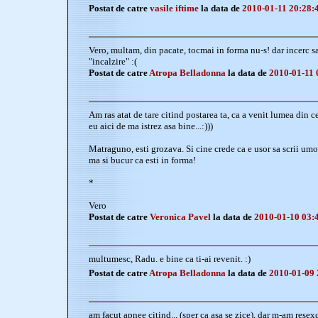
Postat de catre
vasile iftime
la data de
2010-01-11 20:28:
Vero, multam, din pacate, tocmai in forma nu-s! dar incerc sa
"incalzire" :(
Postat de catre
Atropa Belladonna
la data de
2010-01-11 
Am ras atat de tare citind postarea ta, ca a venit lumea din c
eu aici de ma istrez asa bine...:)))
Matraguno, esti grozava. Si cine crede ca e usor sa scrii umor, 
ma si bucur ca esti in forma!
*
Vero
Postat de catre
Veronica Pavel
la data de
2010-01-10 03:
multumesc, Radu. e bine ca ti-ai revenit. :)
Postat de catre
Atropa Belladonna
la data de
2010-01-09 
am facut apnee citind... (sper ca asa se zice), dar m-am resexc