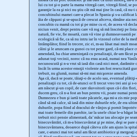
lui cu tot şi-o parte la mama vitregă care, vitregă fiind, se 
garanţie la ea şi nici nu ştiu cât mă mai ţine în casă, că nu-i 
concubinului mamei care-a plecat în Spania şi s-a calificat l
ăia de căpşuni şi se-apucă de crescut altceva, rămâne aia neca
concubin cu mamă cu tot şi pe mine cu ei, de aceea vă decla
niciun venit, drept pentru care vă rog să mă înscrieţi pe lista
natură, fie vie, fie moartă, cum vă vine şi dumneavoastră pe
ecologică să fie, ca să nu intru iar în vizonul celor de la me
întâmplător, fiind în trecere, zic ei, m-au lăsat mai mult moa
câini şi le aruncam cu gunoi cu tot peste gard, că-mi place 
amendată, ba chiar ameninţată cu penalizaţii, de-am făcut pe
adunat toţi vecinii, noroc că nu erau acasă, numai nea Vasile
necunoscută şi n-a vrut să iasă din casă nici mort, darămite 
încât în urma acestor emoţii violente am fost resexcitată gură
trebuit, nu glumă, numai să-mi mai micşoreze amenda.
Aşa că, dacă se poate, tăiaţi-o de acolo sau, eventual plătiţi
penalizaţii cu tot, că de-atunci or fi trecut vreo trei ani şi s-o
am născut şi-un copil, de care răuvoitorii spun că-i din flori, 
ducem greu, că n-a fost an bun pentru vii, poate numai pentr
Dumnezeu e bun şi iartă toate păcatele, aşa mi-a zis mie po
când să mă calce, să iasă din mine duhurile rele, de era ulti
duhurile, popa fiind al dracului de vânjos şi pornit împotriva
mai toate femeile din parohie, iar la unele chiar le-a băgat î
trebuit nici pensie alimentară, da’ măcar iau alocaţie pe sea
binecuvântări, că m-a binecuvântat şi pe mine, deşi se pare c
binecuvântarea, deoarece după câteva zile am ajuns la spital
care, c-atunci mai tot satul am făcut antibiotice şi mergeaţi 
că, fiind credincioasă, am crezut tot ce-a spus popa care, înt