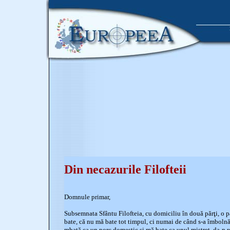
Din necazurile Filofteii
Domnule primar,
Subsemnata Sfântu Filofteia, cu domiciliu în două părţi, o 
bate, că nu mă bate tot timpul, ci numai de când s-a îmbolnă
mbată ca un porc domestic şi mă bate ca unul mistreţ, da-n re