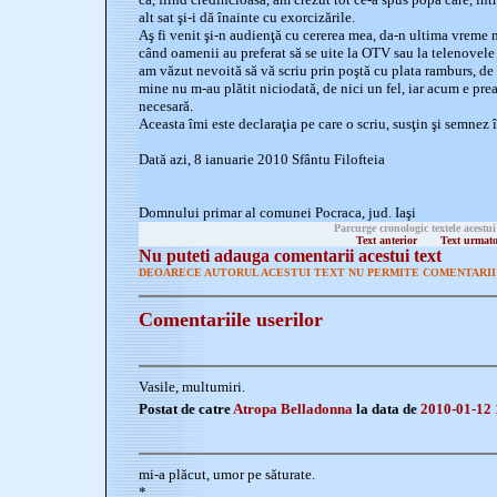
alt sat şi-i dă înainte cu exorcizările.
Aş fi venit şi-n audienţă cu cererea mea, da-n ultima vreme 
când oamenii au preferat să se uite la OTV sau la telenovele 
am văzut nevoită să vă scriu prin poştă cu plata ramburs, de
mine nu m-au plătit niciodată, de nici un fel, iar acum e prea
necesară.
Aceasta îmi este declaraţia pe care o scriu, susţin şi semnez î
Dată azi, 8 ianuarie 2010 Sfântu Filofteia
Domnului primar al comunei Pocraca, jud. Iaşi
Parcurge cronologic textele acestui
Text anterior
Text urmat
Nu puteti adauga comentarii acestui text
DEOARECE AUTORUL ACESTUI TEXT NU PERMITE COMENTARII 
Comentariile userilor
Vasile, multumiri.
Postat de catre
Atropa Belladonna
la data de
2010-01-12 
mi-a plăcut, umor pe săturate.
*