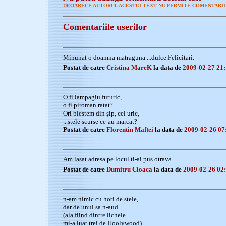
DEOARECE AUTORUL ACESTUI TEXT NU PERMITE COMENTARII 
Comentariile userilor
Minunat o doamna matraguna ...dulce.Felicitari.
Postat de catre
Cristina MareK
la data de
2009-02-27 21:
O fi lampagiu futuric,
o fi piroman ratat?
Ori blestem din şip, cel uric,
...stele scurse ce-au marcat?
Postat de catre
Florentin Maftei
la data de
2009-02-26 07
Am lasat adresa pe locul ti-ai pus otrava.
Postat de catre
Dumitru Cioaca
la data de
2009-02-26 02
n-am nimic cu hoti de stele,
dar de unul sa n-aud...
(ala fiind dintre lichele
mi-a luat trei de Hoolywood)