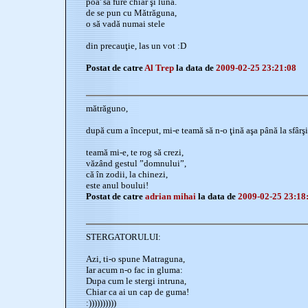
poa' să fure chiar şi luna.
de se pun cu Mătrăguna,
o să vadă numai stele
din precauţie, las un vot :D
Postat de catre
Al Trep
la data de
2009-02-25 23:21:08
mătrăguno,
după cum a început, mi-e teamă să n-o ţină aşa până la sfârşit
teamă mi-e, te rog să crezi,
văzând gestul ”domnului”,
că în zodii, la chinezi,
este anul boului!
Postat de catre
adrian mihai
la data de
2009-02-25 23:18
STERGATORULUI:
Azi, ti-o spune Matraguna,
Iar acum n-o fac in gluma:
Dupa cum le stergi intruna,
Chiar ca ai un cap de guma!
:))))))))))