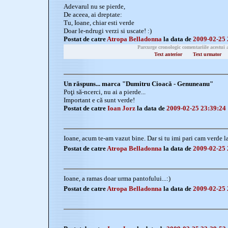
Adevarul nu se pierde,
De aceea, ai dreptate:
Tu, Ioane, chiar esti verde
Doar le-ndrugi verzi si uscate! :)
Postat de catre
Atropa Belladonna
la data de
2009-02-25 
Parcurge cronologic comentariile acestui 
Text anterior
Text urmator
Un răspuns... marca "Dumitru Cioacă - Genuneanu"
Poţi să-ncerci, nu ai a pierde...
Important e că sunt verde!
Postat de catre
Ioan Jorz
la data de
2009-02-25 23:39:24
Ioane, acum te-am vazut bine. Dar si tu imi pari cam verde l
Postat de catre
Atropa Belladonna
la data de
2009-02-25 
Ioane, a ramas doar urma pantofului...:)
Postat de catre
Atropa Belladonna
la data de
2009-02-25 