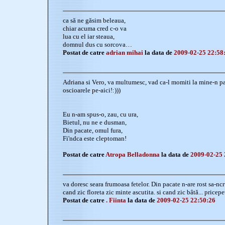
ca să ne găsim beleaua,
chiar acuma cred c-o va
lua cu el iar steaua,
domnul dus cu sorcova…
Postat de catre
adrian mihai
la data de
2009-02-25 22:58
Adriana si Vero, va multumesc, vad ca-l momiti la mine-n p
oscioarele pe-aici!:)))
Eu n-am spus-o, zau, cu ura,
Bietul, nu ne e dusman,
Din pacate, omul fura,
Fi'ndca este cleptoman!
Postat de catre
Atropa Belladonna
la data de
2009-02-25 
va doresc seara frumoasa fetelor. Din pacate n-are rost sa-ncru
cand zic floreta zic minte ascutita. si cand zic bâtă... pricepet
Postat de catre
. Fiinta
la data de
2009-02-25 22:50:26