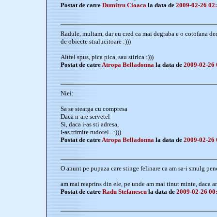
Postat de catre
Dumitru Cioaca
la data de
2009-02-26 02
Radule, multam, dar eu cred ca mai degraba e o cotofana deca
de obiecte stralucitoare :)))
Altfel spus, pica pica, sau stirica :)))
Postat de catre
Atropa Belladonna
la data de
2009-02-26 
Niei:
Sa se stearga cu compresa
Daca n-are servetel
Si, daca i-as sti adresa,
I-as trimite rudotel...:)))
Postat de catre
Atropa Belladonna
la data de
2009-02-26 
O anunt pe pupaza care stinge felinare ca am sa-i smulg pene
am mai reaprins din ele, pe unde am mai tinut minte, daca a
Postat de catre
Radu Stefanescu
la data de
2009-02-26 00