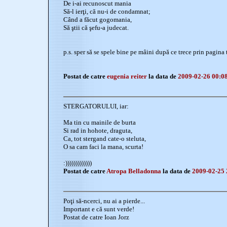
De i-ai recunoscut mania
Să-l ierţi, că nu-i de condamnat;
Când a făcut gogomania,
Să ştii că şefu-a judecat.
p.s. sper să se spele bine pe mâini după ce trece prin pagina 
Postat de catre
eugenia reiter
la data de
2009-02-26 00:0
STERGATORULUI, iar:
Ma tin cu mainile de burta
Si rad in hohote, draguta,
Ca, tot stergand cate-o steluta,
O sa cam faci la mana, scurta!
:)))))))))))))
Postat de catre
Atropa Belladonna
la data de
2009-02-25 
Poţi să-ncerci, nu ai a pierde...
Important e că sunt verde!
Postat de catre Ioan Jorz