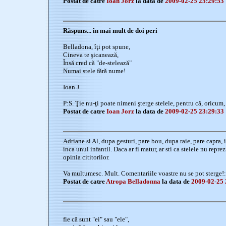
Postat de catre
Ioan Jorz
la data de
2009-02-25 23:29:53
Răspuns... în mai mult de doi peri
Belladona, îţi pot spune,
Cineva te şicanează,
Însă cred că "de-stelează"
Numai stele fără nume!
Ioan J
P:S. Ţie nu-ţi poate nimeni şterge stelele, pentru că, oricum, 
Postat de catre
Ioan Jorz
la data de
2009-02-25 23:29:33
Adriane si Al, dupa gesturi, pare bou, dupa raie, pare capra, 
inca unul infantil. Daca ar fi matur, ar sti ca stelele nu repr
opinia cititorilor.
Va multumesc. Mult. Comentariile voastre nu se pot sterge!:
Postat de catre
Atropa Belladonna
la data de
2009-02-25 
fie că sunt "ei" sau "ele",