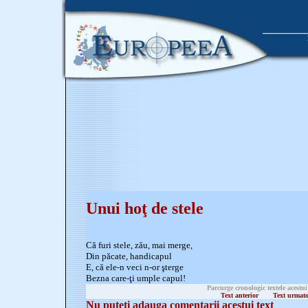
Unui hoţ de stele
Că furi stele, zău, mai merge,
Din păcate, handicapul
E, că ele-n veci n-or şterge
Bezna care-ţi umple capul!
Parcurge cronologic textele acestui
Text anterior
Text urmat
Nu puteti adauga comentarii acestui text