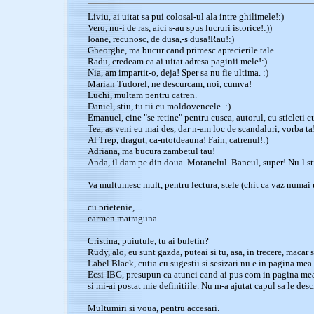
Liviu, ai uitat sa pui colosal-ul ala intre ghilimele!:)
Vero, nu-i de ras, aici s-au spus lucruri istorice!:))
Ioane, recunosc, de dusa,-s dusa!Rau!:)
Gheorghe, ma bucur cand primesc aprecierile tale.
Radu, credeam ca ai uitat adresa paginii mele!:)
Nia, am impartit-o, deja! Sper sa nu fie ultima. :)
Marian Tudorel, ne descurcam, noi, cumva!
Luchi, multam pentru catren.
Daniel, stiu, tu tii cu moldovencele. :)
Emanuel, cine "se retine" pentru cusca, autorul, cu sticleti cu
Tea, as veni eu mai des, dar n-am loc de scandaluri, vorba ta!
Al Trep, dragut, ca-ntotdeauna! Fain, catrenul!:)
Adriana, ma bucura zambetul tau!
Anda, il dam pe din doua. Motanelul. Bancul, super! Nu-l s
Va multumesc mult, pentru lectura, stele (chit ca vaz numai u
cu prietenie,
carmen matraguna
Cristina, puiutule, tu ai buletin?
Rudy, alo, eu sunt gazda, puteai si tu, asa, in trecere, macar 
Label Black, cutia cu sugestii si sesizari nu e in pagina mea.
Ecsi-IBG, presupun ca atunci cand ai pus com in pagina mea
si mi-ai postat mie definitiile. Nu m-a ajutat capul sa le desci
Multumiri si voua, pentru accesari.