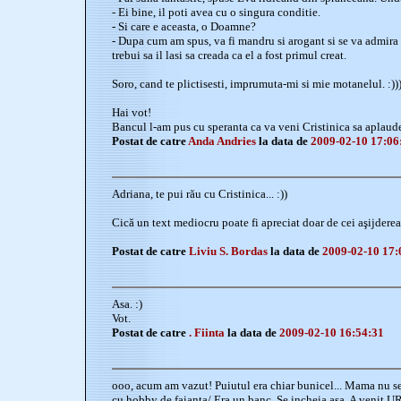
- Ei bine, il poti avea cu o singura conditie.
- Si care e aceasta, o Doamne?
- Dupa cum am spus, va fi mandru si arogant si se va admira 
trebui sa il lasi sa creada ca el a fost primul creat.
Soro, cand te plictisesti, imprumuta-mi si mie motanelul. :)))
Hai vot!
Bancul l-am pus cu speranta ca va veni Cristinica sa aplaude
Postat de catre
Anda Andries
la data de
2009-02-10 17:06
Adriana, te pui rău cu Cristinica... :))
Cică un text mediocru poate fi apreciat doar de cei aşijderea 
Postat de catre
Liviu S. Bordas
la data de
2009-02-10 17:
Asa. :)
Vot.
Postat de catre
. Fiinta
la data de
2009-02-10 16:54:31
ooo, acum am vazut! Puiutul era chiar bunicel... Mama nu se 
cu hobby de faianta/ Era un banc. Se incheia asa. A venit 