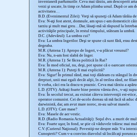
inventaseră parfumurile. Ceva mai târziu, am descoperit arta
verzi şi uscate, în timp ce Adam plimba ursul. După ce am dom
activitatea…
B.D. (Evenimentul Zilei): Vreţi să spuneţi că Adam târâia de
Eva: N-aţi fost atent, domnule, am spus c-am domesticit câ
tarziu şi mult mai greu…Dar, lăsaţi-mă să răspund la întrebar
activităţile principale, în restul timpului, stăteam la umbră.
D.C. (Adevărul): La umbra cui?
Eva: La umbra îngerilor. Deşi se spune că sunt fără, erau de
degeaba.
M.R. (Antena 1): Apropo de îngeri, v-a plăcut vreunul?
Eva: Nu, n-am fost slabă de înger.
M.R. (Antena 1): Se făcea politică în Rai?
Eva: În mod oficial, nu, deşi, pot spune că o oarecare orienta
M.R. (Antena 1): Puteţi fi mai explicită?
Eva: Sigur! În primul rând, mai toţi dădeam cu stângul în dre
drepturi, unii mai egali decât alţii, în al treilea rând, ne fila
fi vorba, căci era la dracu-n praznic. Ceva mai târziu a apăru
L.D. (OTV): Arătaţi foarte bine pentru vârsta dvs., v-aţi supu
Eva: În secolul trecut, au existat câteva intervenţii est-etice,
operator comunist. Cei de-acolo doreau să mă facă să aduc 
darwinistă, dar, am avut mare noroc, m-au salvat masele.
L.D. (OTV): Care mase?
Eva: Masele de aer vestic.
R.D. (Radio Romania Actualităţi): Soţul dvs. a murit de mu
Eva: Foarte uşor, în fond, se ştie că văduvele trăiesc mai mult
C.V. (Curierul Naţional): Povestiţi-ne despre măr. V-a inte
Cunoşterii? Cum v-a convins diavolul să încălcaţi porunca 