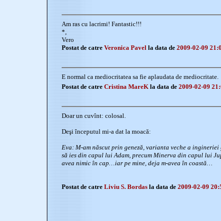
Am ras cu lacrimi! Fantastic!!!
*,
Vero
Postat de catre
Veronica Pavel
la data de
2009-02-09 21:
E normal ca mediocritatea sa fie aplaudata de mediocritate.
Postat de catre
Cristina MareK
la data de
2009-02-09 21:
Doar un cuvînt: colosal.
Deşi începutul mi-a dat la moacă:
Eva: M-am născut prin geneză, varianta veche a ingineriei g
să ies din capul lui Adam, precum Minerva din capul lui Jup
avea nimic în cap…iar pe mine, deja m-avea în coastă…
Postat de catre
Liviu S. Bordas
la data de
2009-02-09 20: