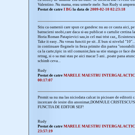
Valentino. Nu mama, erau urmele mele. Sun Rudy si amprent
Postat de catre
I BG
la data de
2009-02-10 02:23:18
Stiu ca oamenii care spun ce gandesc nu au ce cauta aici, pe 
batracieni snobi,care daca si-au publicat o cartulie cretina la
Horia Roman Patapievici sau,in cel mai trist caz,, Ecsintescu
Take it easy...Nu vreau functii pe sit...E bun si nivelul "10"
in continuare flegmele in freza primite din partea "onorabililo
ca la carte,tipic in stil comunist,fara sa stie stanga ce face d
retrag, si o sa mai stau pe aici macar 5 ani...poate pana atunc
schimb ceva...
Rudy
Postat de catre
MARELE MAESTRU INTERGALACTI
00:17:07
Promit sa nu ma las niciodata calcat in picioare de editorii 
incercare de iesire din anonimat,DOMNULE CRISTESCU
FUNCTIA DE EDITOR SEF!
Rudy
Postat de catre
MARELE MAESTRU INTERGALACTI
23:57:19