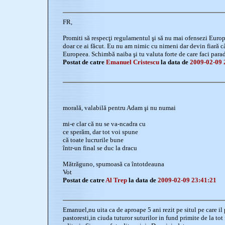
FR,
Promiti să respecţi regulamentul şi să nu mai ofensezi Europ
doar ce ai făcut. Eu nu am nimic cu nimeni dar devin fiară c
Europeea. Schimbă naiba şi tu valuta forte de care faci parad
Postat de catre
Emanuel Cristescu
la data de
2009-02-09 
morală, valabilă pentru Adam şi nu numai
mi-e clar că nu se va-ncadra cu
ce sperăm, dar tot voi spune
că toate lucrurile bune
într-un final se duc la dracu
Mătrăguno, spumoasă ca întotdeauna
Vot
Postat de catre
Al Trep
la data de
2009-02-09 23:41:21
Emanuel,nu uita ca de aproape 5 ani rezit pe situl pe care il 
pastoresti,in ciuda tuturor suturilor in fund primite de la tot