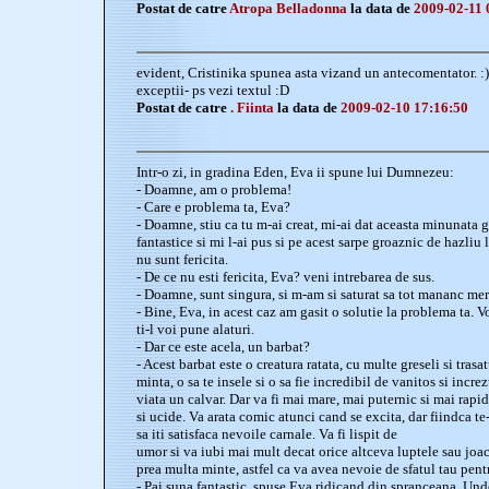
Postat de catre
Atropa Belladonna
la data de
2009-02-11 
evident, Cristinika spunea asta vizand un antecomentator. :
exceptii- ps vezi textul :D
Postat de catre
. Fiinta
la data de
2009-02-10 17:16:50
Intr-o zi, in gradina Eden, Eva ii spune lui Dumnezeu:
- Doamne, am o problema!
- Care e problema ta, Eva?
- Doamne, stiu ca tu m-ai creat, mi-ai dat aceasta minunata g
fantastice si mi l-ai pus si pe acest sarpe groaznic de hazliu
nu sunt fericita.
- De ce nu esti fericita, Eva? veni intrebarea de sus.
- Doamne, sunt singura, si m-am si saturat sa tot mananc mer
- Bine, Eva, in acest caz am gasit o solutie la problema ta. Vo
ti-l voi pune alaturi.
- Dar ce este acela, un barbat?
- Acest barbat este o creatura ratata, cu multe greseli si trasat
minta, o sa te insele si o sa fie incredibil de vanitos si increz
viata un calvar. Dar va fi mai mare, mai puternic si mai rapid
si ucide. Va arata comic atunci cand se excita, dar fiindca te-a
sa iti satisfaca nevoile carnale. Va fi lispit de
umor si va iubi mai mult decat orice altceva luptele sau joa
prea multa minte, astfel ca va avea nevoie de sfatul tau pent
- Pai suna fantastic, spuse Eva ridicand din spranceana. Und