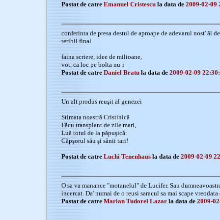
Postat de catre
Emanuel Cristescu
la data de
2009-02-09 
conferinta de presa destul de aproape de adevarul nost' ăl de 
teribil final
faina scriere, idee de milioane,
vot, ca loc pe bolta nu-i
Postat de catre
Daniel Bratu
la data de
2009-02-09 22:30
Un alt produs reuşit al genezei
Stimata noastră Cristinică
Făcu transplant de zile mari,
Luă totul de la păpuşică:
Căpşorul său şi sânii tari!
Postat de catre
Luchi Tenenhaus
la data de
2009-02-09 22
O sa va manance "motanelul" de Lucifer. Sau dumneavoastra p
incercat. Da' numai de o reusi saracul sa mai scape vreodata
Postat de catre
Marian Tudorel Lazar
la data de
2009-02