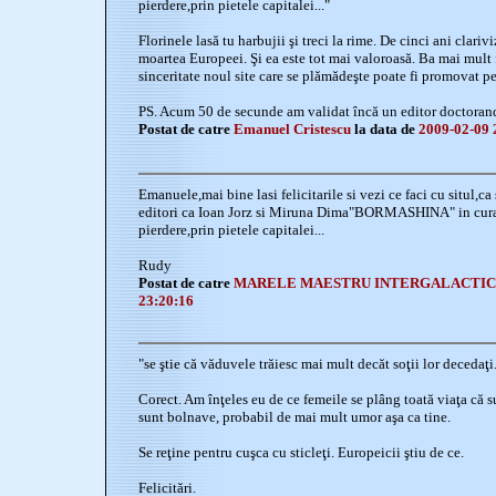
pierdere,prin pietele capitalei..."
Florinele lasă tu harbujii şi treci la rime. De cinci ani clarivi
moartea Europeei. Şi ea este tot mai valoroasă. Ba mai mult 
sinceritate noul site care se plămădeşte poate fi promovat p
PS. Acum 50 de secunde am validat încă un editor doctoran
Postat de catre
Emanuel Cristescu
la data de
2009-02-09 
Emanuele,mai bine lasi felicitarile si vezi ce faci cu situl,c
editori ca Ioan Jorz si Miruna Dima"BORMASHINA" in curan
pierdere,prin pietele capitalei...
Rudy
Postat de catre
MARELE MAESTRU INTERGALACTI
23:20:16
"se ştie că văduvele trăiesc mai mult decăt soţii lor decedaţi
Corect. Am înţeles eu de ce femeile se plâng toată viaţa că 
sunt bolnave, probabil de mai mult umor aşa ca tine.
Se reţine pentru cuşca cu sticleţi. Europeicii ştiu de ce.
Felicitări.