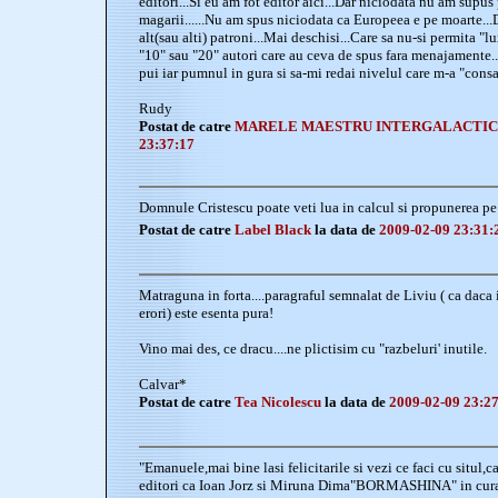
editori...Si eu am fot editor aici...Dar niciodata nu am sup
magarii......Nu am spus niciodata ca Europeea e pe moarte...
alt(sau alti) patroni...Mai deschisi...Care sa nu-si permita "l
"10" sau "20" autori care au ceva de spus fara menajamente..
pui iar pumnul in gura si sa-mi redai nivelul care m-a "consac
Rudy
Postat de catre
MARELE MAESTRU INTERGALACTI
23:37:17
Domnule Cristescu poate veti lua in calcul si propunerea pe 
Postat de catre
Label Black
la data de
2009-02-09 23:31:
Matraguna in forta....paragraful semnalat de Liviu ( ca daca i
erori) este esenta pura!
Vino mai des, ce dracu....ne plictisim cu "razbeluri' inutile.
Calvar*
Postat de catre
Tea Nicolescu
la data de
2009-02-09 23:2
"Emanuele,mai bine lasi felicitarile si vezi ce faci cu situl,
editori ca Ioan Jorz si Miruna Dima"BORMASHINA" in curan