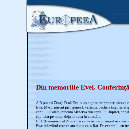
Din memoriile Evei. Conferinţă
A.B (ziarul Ziua): D-nă Eva, v-aş ruga să ne spuneţi câteva c
Eva: M-am născut prin geneză, varianta veche a ingineriei ge
capul lui Adam, precum Minerva din capul lui Jupiter, dar, 
cap…iar pe mine, deja m-avea în coastă…
B.D. (Evenimentul Zilei): Cu ce vă ocupaţi timpul în acea 
Eva: Adevărul este că am dus-o ca-n Rai. De exemplu, eu fr