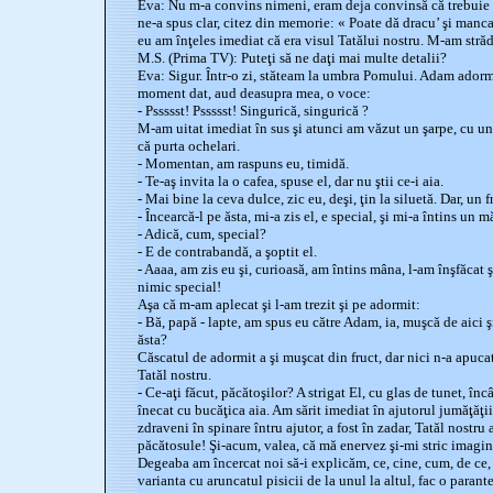
Eva: Nu m-a convins nimeni, eram deja convinsă că trebuie s
ne-a spus clar, citez din memorie: « Poate dă dracu’ şi manc
eu am înţeles imediat că era visul Tatălui nostru. M-am strădu
M.S. (Prima TV): Puteţi să ne daţi mai multe detalii?
Eva: Sigur. Într-o zi, stăteam la umbra Pomului. Adam adorm
moment dat, aud deasupra mea, o voce:
- Pssssst! Pssssst! Singurică, singurică ?
M-am uitat imediat în sus şi atunci am văzut un şarpe, cu un a
că purta ochelari.
- Momentan, am raspuns eu, timidă.
- Te-aş invita la o cafea, spuse el, dar nu ştii ce-i aia.
- Mai bine la ceva dulce, zic eu, deşi, ţin la siluetă. Dar, un
- Încearcă-l pe ăsta, mi-a zis el, e special, şi mi-a întins un 
- Adică, cum, special?
- E de contrabandă, a şoptit el.
- Aaaa, am zis eu şi, curioasă, am întins mâna, l-am înşfăcat 
nimic special!
Aşa că m-am aplecat şi l-am trezit şi pe adormit:
- Bă, papă - lapte, am spus eu către Adam, ia, muşcă de aici şi
ăsta?
Căscatul de adormit a şi muşcat din fruct, dar nici n-a apucat
Tatăl nostru.
- Ce-aţi făcut, păcătoşilor? A strigat El, cu glas de tunet, înc
înecat cu bucăţica aia. Am sărit imediat în ajutorul jumăţăţi
zdraveni în spinare întru ajutor, a fost în zadar, Tatăl nostru 
păcătosule! Şi-acum, valea, că mă enervez şi-mi stric imagin
Degeaba am încercat noi să-i explicăm, ce, cine, cum, de ce, t
varianta cu aruncatul pisicii de la unul la altul, fac o paran