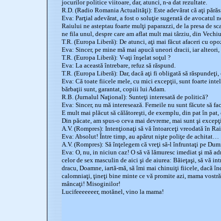
jocurilor politice viitoare, dar, atunci, n-a dat rezultate.
R.D. (Radio Romania Actualităţi): Este adevărat că aţi părăs
Eva: Parţial adevărat, a fost o soluţie sugerată de avocatul n
Raiului ne asteptau foarte mulţi paparazzi, de la presa de sc
ne fila unul, despre care am aflat mult mai târziu, din Vec
T.R. (Europa Liberă): De atunci, aţi mai făcut afaceri cu opoz
Eva: Sincer, pe mine mă mai apucă uneori dracii, iar alteori
T.R. (Europa Liberă): V-aţi înşelat soţul ?
Eva: La această întrebare, refuz să răspund.
T.R. (Europa Liberă): Dar, dacă aţi fi obligată să răspundeţi,
Eva: Că toate fiicele mele, cu mici excepţii, sunt foarte inteli
bărbaţii sunt, garantat, copiii lui Adam.
R.B. (Jurnalul Naţional): Sunteţi interesată de politică?
Eva: Sincer, nu mă interesează. Femeile nu sunt făcute să facă
E mult mai plăcut să călătoreşti, de exemplu, din pat în pat, 
Din păcate, am spus-o ceva mai devreme, mai sunt şi excepţ
A.V. (Rompres): Intenţionaţi să vă întoarceţi vreodată în Ra
Eva: Absolut! Între timp, au apărut nişte poliţe de achitat…
A.V. (Rompres): Să înţelegem că vreţi să-l înfruntaţi pe Du
Eva: O, nu, in niciun caz! O să vă lămuresc imediat şi mă ad
celor de sex masculin de aici şi de aiurea: Băieţaşi, să vă in
dracu, Doamne, iartă-mă, să îmi mai chinuiţi fiicele, dacă îndră
calomniaţi, ţineţi bine minte ce vă promite azi, mama vostră, 
mâncaţi! Misoginilor!
Lucifeeeeeeer, motănel, vino la mama!