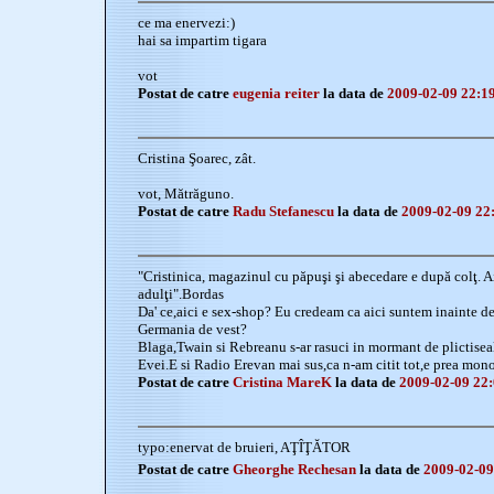
ce ma enervezi:)
hai sa impartim tigara
vot
Postat de catre
eugenia reiter
la data de
2009-02-09 22:1
Cristina Şoarec, zât.
vot, Mătrăguno.
Postat de catre
Radu Stefanescu
la data de
2009-02-09 22
"Cristinica, magazinul cu păpuşi şi abecedare e după colţ. Ai
adulţi".Bordas
Da' ce,aici e sex-shop? Eu credeam ca aici suntem inainte d
Germania de vest?
Blaga,Twain si Rebreanu s-ar rasuci in mormant de plictiseal
Evei.E si Radio Erevan mai sus,ca n-am citit tot,e prea mon
Postat de catre
Cristina MareK
la data de
2009-02-09 22:
typo:enervat de bruieri, AŢÎŢĂTOR
Postat de catre
Gheorghe Rechesan
la data de
2009-02-09