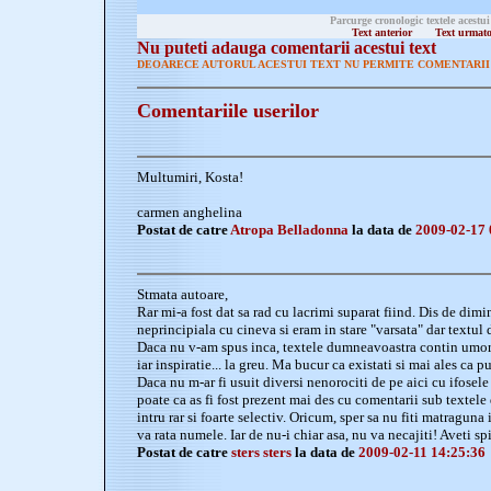
Parcurge cronologic textele acestui
Text anterior
Text urmat
Nu puteti adauga comentarii acestui text
DEOARECE AUTORUL ACESTUI TEXT NU PERMITE COMENTARII 
Comentariile userilor
Multumiri, Kosta!
carmen anghelina
Postat de catre
Atropa Belladonna
la data de
2009-02-17 
Stmata autoare,
Rar mi-a fost dat sa rad cu lacrimi suparat fiind. Dis de dim
neprincipiala cu cineva si eram in stare "varsata" dar textu
Daca nu v-am spus inca, textele dumneavoastra contin umo
iar inspiratie... la greu. Ma bucur ca existati si mai ales ca put
Daca nu m-ar fi usuit diversi nenorociti de pe aici cu ifosele 
poate ca as fi fost prezent mai des cu comentarii sub textele 
intru rar si foarte selectiv. Oricum, sper sa nu fiti matraguna
va rata numele. Iar de nu-i chiar asa, nu va necajiti! Aveti spi
Postat de catre
sters sters
la data de
2009-02-11 14:25:36