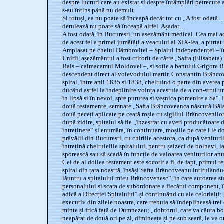
despre lucruri care au existat și despre întâmplări petrecute 
s-au întins până nu demult.
Și totuși, ea nu poate să înceapă decât tot cu „A fost odată…“
derulează nu poate să înceapă altfel. Așadar…
A fost odată, în București, un așezământ medical. Cea mai ac
de acest fel a primei jumătăți a veacului al XIX-lea, a purt
Amplasat pe cheiul Dâmboviței – Splaiul Independenței – în
Unirii, așezământul a fost ctitorit de către „Safta (Elisabet
Balș – caimacamul Moldovei –, și soție a banului Grigore 
descendent direct al voievodului martir, Constantin Brâncov
spital, între anii 1835 și 1838, cheltuind o parte din averea p
ducând astfel la îndeplinire voința acestuia de a con-strui 
în lipsă și în nevoi, spre pururea și veșnica pomenire a Sa“.
două testamente, semnate „Safta Brâncoveanca născută Băla
două peceți aplicate pe ceară roșie cu sigiliul Brâncovenilor
după zidire, spitalul să fie „înzestrat cu averi producătoare 
întreținere“ și enumăra, în continuare, moșiile pe care i le 
prăvălii din București, cu chiriile acestora, ca după venituril
întrețină cheltuielile spitalului, pentru șaizeci de bolnavi, 
sporească sau să scadă în funcție de valoarea veniturilor an
Cel de al doilea testament este socotit a fi, de fapt, primul 
spital din țara noastră, însăși Safta Brâncoveanu intitulând
lăuntru a spitalului mieu Brâncovenesc“, în care autoarea st
personalului și scara de subordonare a fiecărui component, î
adică a Direcției Spitalului“ și continuând cu ale celorlalți
executiv din zilele noastre, care trebuia să îndeplineasă trei 
minte și frică față de Dumnezeu; „dohtorul, care va căuta bonl
neapărat de două ori pe zi, dimineața și pe sub seară, le va or