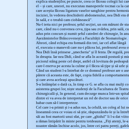
explica studenților, pe puncte, ceea ce făceau colegii lui car
el – și care, uneori, nu executau manoperele tocmai ca la ca
care aceștia făceau ligatura vaselor sanghine pentru hemosta
inciziei, în vederea deschiderii abdomenului, nea Didi era de
în sală, e o treabă cam ciobănească“.
Nu-l ierta nici pe profesor, șeful secției, un om mărunt de sta
care, când nu-i convenea ceva, țipa sau zvârlea, prin sală, c
adus prin concurs și numit șeful catedrei de chirurgie, în an
Așezămintelor Brâncovenești a Facultății de Stomatologie.
Alteori, când echipa era formată din trei, iar cel aflat lângă
el, executa o manevră care nu-i plăcea lui, profesorul avea ob
Nea Didi însă prinsese „șmecheria“ și îl fenta. De regulă, prof
în dreapta. Iar nea Didi, când se afla în această postură și mi
piciorul stâng peste cel drept, astfel că lovitura de pedeaps
care-l enerva pe acesta la culme și-l făcea să țipe și să urle și
Când un student l-a întrebat de ce domnul profesor are o as
părere că aceasta este, de fapt, copia fidelă a comportamentu
și care avea aceleași apucături.
S-a întâmplat o dată ca, în timp ce G. se afla cu mai mulți co
asistenta grupei lor, niște studenți de la Facultatea de Teatru
chirurgicală și, în general, cum decurge munca într-un spital
dintre ei va avea de interpretat un rol de doctor sau de orice
habar cum să-l interpreteze.
Cel care i-a primit și i-a adus sus, la celulă, un coleg al lui n
înseamnă ceea ce voiau ei să știe, răspunzându-le și la întrebăr
săi au fost martorii unui sfat, pe care „ghidul“ li l-a dat viito
a rămas întipărit în minte pentru totdeauna. „Fiți atenți, le-a
noastre rămân închise acolo, jos, între cei patru pereți, gafel