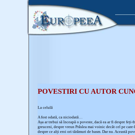
POVESTIRI CU AUTOR CUNO
La celulă
A fost odată, ca niciodată…
Așa ar trebui să înceapă o poveste, dacă ea ar fi despre feți-
greuceni, despre vreun Prâslea mai voinic decât cel pe care-l
despre ce alți eroi ori tărâmuri de basm. Dar nu. Această pove