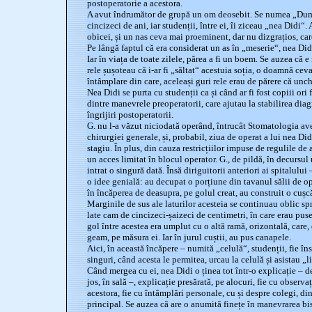
postoperatorie a acestora.
A avut îndrumător de grupă un om deosebit. Se numea „Dumi
cincizeci de ani, iar studenții, între ei, îi ziceau „nea Didi
obicei, și un nas ceva mai proeminent, dar nu dizgrațios, car
Pe lângă faptul că era considerat un as în „meserie“, nea Di
Iar în viața de toate zilele, părea a fi un boem. Se auzea că e
rele șușoteau că i-ar fi „săltat“ acestuia soția, o doamnă cev
întâmplare din care, aceleași guri rele erau de părere că unchi
Nea Didi se purta cu studenții ca și când ar fi fost copiii ori f
dintre manevrele preoperatorii, care ajutau la stabilirea diag
îngrijiri postoperatorii.
G. nu l-a văzut niciodată operând, întrucât Stomatologia av
chirurgiei generale, și, probabil, ziua de operat a lui nea Di
stagiu. În plus, din cauza restricțiilor impuse de regulile de 
un acces limitat în blocul operator. G., de pildă, în decursul 
intrat o singură dată. Însă diriguitorii anteriori ai spitalului
o idee genială: au decupat o porțiune din tavanul sălii de oper
în încăperea de deasupra, pe golul creat, au construit o cușc
Marginile de sus ale laturilor acesteia se continuau oblic spr
late cam de cincizeci-șaizeci de centimetri, în care erau pus
gol între acestea era umplut cu o altă ramă, orizontală, care
geam, pe măsura ei. Iar în jurul cuștii, au pus canapele.
Aici, în această încăpere – numită „celulă“, studenții, fie în
singuri, când acesta le permitea, urcau la celulă și asistau „li
Când mergea cu ei, nea Didi o ținea tot într-o explicație – 
jos, în sală –, explicație presărată, pe alocuri, fie cu observa
acestora, fie cu întâmplări personale, cu și despre colegi, di
principal. Se auzea că are o anumită finețe în manevrarea bist