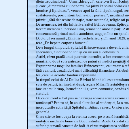
dieta trebuincioasă“. Urma „hirurgul“, care „va fi cu lăcuința 
și care „dimpreună cu iconomul va primi în spital bolnavii c
hronice și lipicioase“; veneau apoi la rând „ipohirurgul, secre
spălătoresele, poslujitorii bolnavilor, portarul“, neuitând să
primiți „fără deosebire de nație, stare materială, religie ori 
De asemenea, tot din inițiativa Saftei Brâncoveanu, Epitropi
fiecare membru al personalului, semnat de ambele părți. Astfe
consemnează primul medic autohton, angajat într-un spital
Doctorul s-a numit „Dimitrie Sachelarie„, și, în anul 1829, îș
teza „De hepate corporis humani“.
De-a lungul timpului, Spitalul Brâncovenesc a devenit chiar 
specialiști, funcționând totuși cu suișuri și coborâșuri.
Astfel, căzut pradă unui puternic incendiu, a fost reconstruit
numărând două sute patruzeci de paturi și medici pregătiți 
Exproprierea moșiilor familiei Brâncoveanu, ca urmare a ref
fără venituri, cauzându-i mari dificultăți financiare. A trebuit
lea, care i-a acordat fonduri importante.
În timpul celui de Al Doilea Război Mondial, este transformat 
sute de paturi, iar imediat după, regele Mihai îi restabilește
bucurat mult timp, întrucât noul guvern comunist, condus de 
statului.
De ce cititorul a fost pus să parcurgă această scurtă istorie a
românești? Pentru că, în anul al treilea al studenției, la o sută
începuturile activității Spitalului Brâncovenesc, G. și-a efec
generală.
G. nu știe ce loc ocupa la vremea aceea, pe o scară ierarhică, 
unitățile medicale bune ale Bucureștiului. Acolo G. a dat cu 
suferința umană cauzată de boli. A văzut majoritatea bolilor 