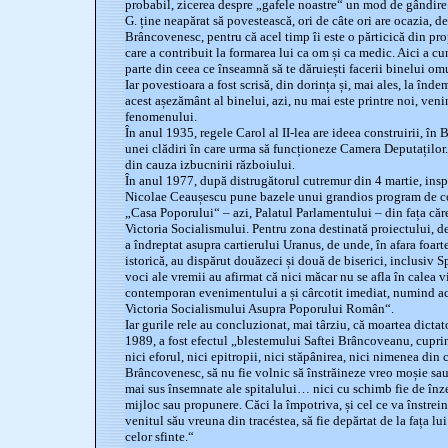
probabil, zicerea despre „gafele noastre“ un mod de gândire 
G. ține neapărat să povestească, ori de câte ori are ocazia, d
Brâncovenesc, pentru că acel timp îi este o părticică din prop
care a contribuit la formarea lui ca om și ca medic. Aici a 
parte din ceea ce înseamnă să te dăruiești facerii binelui omul
Iar povestioara a fost scrisă, din dorința și, mai ales, la înde
acest așezământ al binelui, azi, nu mai este printre noi, veni
fenomenului.
În anul 1935, regele Carol al II-lea are ideea construirii, în 
unei clădiri în care urma să funcționeze Camera Deputaților.
din cauza izbucnirii războiului.
În anul 1977, după distrugătorul cutremur din 4 martie, inspi
Nicolae Ceaușescu pune bazele unui grandios program de cons
„Casa Poporului“ – azi, Palatul Parlamentului – din fața că
Victoria Socialismului. Pentru zona destinată proiectului, d
a îndreptat asupra cartierului Uranus, de unde, în afara foar
istorică, au dispărut douăzeci și două de biserici, inclusiv 
voci ale vremii au afirmat că nici măcar nu se afla în calea vi
contemporan evenimentului a și cârcotit imediat, numind ac
Victoria Socialismului Asupra Poporului Român“.
Iar gurile rele au concluzionat, mai târziu, că moartea dict
1989, a fost efectul „blestemului Saftei Brâncoveanu, cuprin
nici eforul, nici epitropii, nici stăpânirea, nici nimenea din 
Brâncovenesc, să nu fie volnic să înstrăineze vreo moșie sau 
mai sus însemnate ale spitalului… nici cu schimb fie de înzec
mijloc sau propunere. Căci la împotriva, și cel ce va înstrein
venitul său vreuna din tracéstea, să fie depărtat de la fața lui
celor sfinte.“