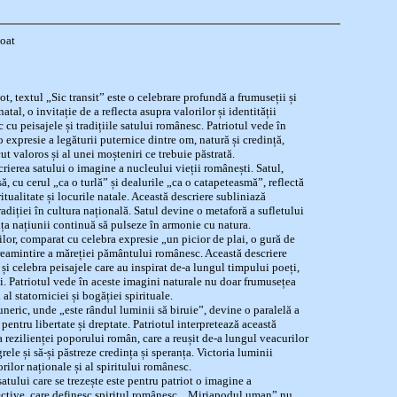
ioat
t, textul „Sic transit” este o celebrare profundă a frumuseții și
atal, o invitație de a reflecta asupra valorilor și identității
 cu peisajele și tradițiile satului românesc. Patriotul vede în
 expresie a legăturii puternice dintre om, natură și credință,
t valoros și al unei moșteniri ce trebuie păstrată.
rierea satului o imagine a nucleului vieții românești. Satul,
ă, cu cerul „ca o turlă” și dealurile „ca o catapeteasmă”, reflectă
ritualitate și locurile natale. Această descriere subliniază
radiției în cultura națională. Satul devine o metaforă a sufletului
a națiunii continuă să pulseze în armonie cu natura.
ilor, comparat cu celebra expresie „un picior de plai, o gură de
o reamintire a măreției pământului românesc. Această descriere
și celebra peisajele care au inspirat de-a lungul timpului poeți,
ui. Patriotul vede în aceste imagini naturale nu doar frumusețea
al statorniciei și bogăției spirituale.
uneric, unde „este rândul luminii să biruie”, devine o paralelă a
 pentru libertate și dreptate. Patriotul interpretează această
a rezilienței poporului român, care a reușit de-a lungul veacurilor
rele și să-și păstreze credința și speranța. Victoria luminii
rilor naționale și al spiritului românesc.
atului care se trezește este pentru patriot o imagine a
lective, care definesc spiritul românesc. „Miriapodul uman” nu