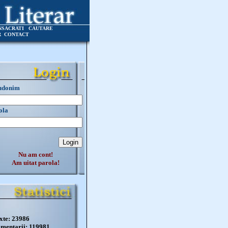
NSACRATI
CAUTARE
R
CONTACT
udonim
ola
Nu am cont!
Am uitat parola!
xte: 23986
mentarii: 119981