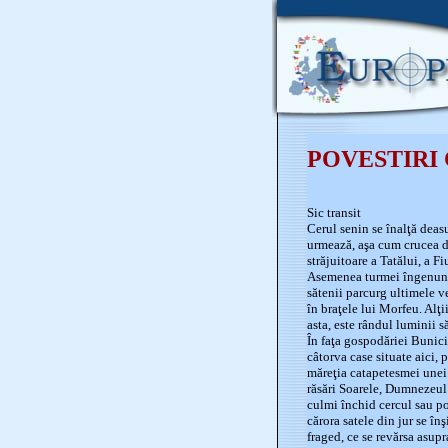
POVESTIRI 
Sic transit
Cerul senin se înalţă deasu
urmează, aşa cum crucea di
străjuitoare a Tatălui, a Fi
Asemenea turmei îngenunchi
sătenii parcurg ultimele v
în braţele lui Morfeu. Alţi
asta, este rândul luminii să
În faţa gospodăriei Bunicil
câtorva case situate aici, 
măreţia catapetesmei unei 
răsări Soarele, Dumnezeul z
culmi închid cercul sau pol
cărora satele din jur se în
fraged, ce se revărsa asup