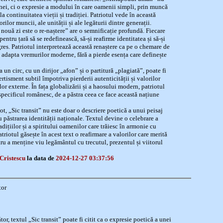
inei, ci o expresie a modului în care oamenii simpli, prin muncă
a continuitatea vieții și tradiției. Patriotul vede în această
rilor muncii, ale unității și ale legăturii dintre generații.
 nouă zi este o re-naștere” are o semnificație profundă. Fiecare
pentru țară să se redefinească, să-și reafirme identitatea și să-și
es. Patriotul interpretează această renaștere ca pe o chemare de
 le adapta vremurilor moderne, fără a pierde esența care definește
 un circ, cu un dirijor „afon” și o partitură „plagiată”, poate fi
rtisment subtil împotriva pierderii autenticității și valorilor
lor externe. În fața globalizării și a haosului modern, patriotul
specificul românesc, de a păstra ceea ce face această națiune
t, „Sic transit” nu este doar o descriere poetică a unui peisaj
u păstrarea identității naționale. Textul devine o celebrare a
ițiilor și a spiritului oamenilor care trăiesc în armonie cu
atriotul găsește în acest text o reafirmare a valorilor care merită
tru a menține viu legământul cu trecutul, prezentul și viitorul
Cristescu
la data de
2024-12-27 03:37:56
tor
or, textul „Sic transit” poate fi citit ca o expresie poetică a unei