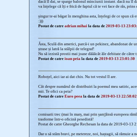
dacă îl dai, se sparge balonul minciunii instant. dacă nu îl d
va înțelege că îți e frică de faptul că te vei face de râs, prins
șingur te-ai băgat în menghina asta, înțelegi de ce spun că eș
:)))
Postat de catre
adrian mihai
la data de
2019-03-13 23:03
Ăsta, Sculă din americi, parcă-i un pekinez, abandonat de 
ștrase și latră la stâlpii de telegraf!
Nu să iezistă prostii mai joase dăăăcât ăle debitate de către 
Postat de catre
ioan peia
la data de
2019-03-13 23:01:30
Roboțel, aici iar ai dat chix. Nu tot vestul îl are.
Cât despre numărul de distribuiri la poemul meu satiric, ac
mii. Te ofici ca peia?
Postat de catre
Euro peea
la data de
2019-03-13 22:58:02
comisarii trec (mai în marș, mai prin șanț)însă europeea rămîne
trasforme într-o oficină pesedistă!
Postat de catre Gheorghe Rechesan la data de 2019-03-13 
Dar o să stăm bravi, pe metereze, noi, haștagii, să rămuie a n