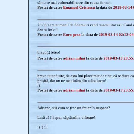
să nu se mai vulnerabilizeze din cauza formei.
Postat de catre
Emanuel Cristescu
la data de
2019-03-14 
73.880 era numarul de Share-uri cand m-am uitat azi. Cand o 
dau si linkul.
Postat de catre
Euro peea
la data de
2019-03-14 02:12:04
bravo(,) teteo!
Postat de catre
adrian mihai
la data de
2019-03-13 23:55
bravo teteo! uite, de asta îmi place mie de tine, că te duce ca
greșită, dar nu ne mai luăm din atâta lucru!
:)
Postat de catre
adrian mihai
la data de
2019-03-13 23:55
Adriane, știi cum se ține un fraier în suspans?
Lasă că îți spun săptămâna viitoare!
:) :) :)