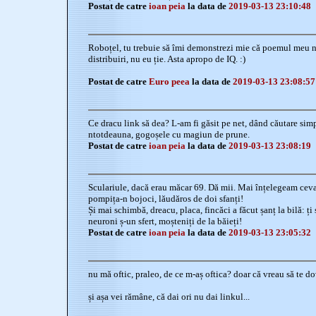
Postat de catre
ioan peia
la data de
2019-03-13 23:10:48
Roboțel, tu trebuie să îmi demonstrezi mie că poemul meu 
distribuiri, nu eu ție. Asta apropo de IQ. :)
Postat de catre
Euro peea
la data de
2019-03-13 23:08:57
Ce dracu link să dea? L-am fi găsit pe net, dând căutare si
ntotdeauna, gogoșele cu magiun de prune.
Postat de catre
ioan peia
la data de
2019-03-13 23:08:19
Sculariule, dacă erau măcar 69. Dă mii. Mai înțelegeam ceva.
pompița-n bojoci, lăudăros de doi sfanți!
Și mai schimbă, dreacu, placa, fincăci a făcut șanț la bilă: ți 
neuroni ș-un sfert, moșteniți de la băieți!
Postat de catre
ioan peia
la data de
2019-03-13 23:05:32
nu mă oftic, praleo, de ce m-aș oftica? doar că vreau să te d
și așa vei rămâne, că dai ori nu dai linkul...