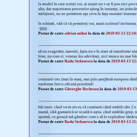
la modul în care scrieți voi, ai noștri nu v-ar fi pus nici pro
alta, dar majoritatea proceselor ajung în instanțe, iar judecăt
melițienii, nu ne permitem așa ceva în fața onoratei instanțe.
în schimb, văd că vă permiteți voi, marii scriitori! invluntar, 
:))))))
Postat de catre
adrian mihai
la data de
2019-03-13 22:16
să nu exagerăm, maestre, ăștia nu-s în stare să transforme nim
bine, nu erau ei, veneau ăia adevărați, nici musca nu mai bâz
Postat de catre
Radu Stefanescu
la data de
2019-03-13 22
comisarii trec (mai în marș, mai prin șanț)însă europeea rămîne
trasforme într-o oficină pesedistă!
Postat de catre
Gheorghe Rechesan
la data de
2019-03-13
băi nene, când va-m zis eu că comisarii când umblă câte 2 e 
mamă, câtă gramatică se scoală-n aștia, când umblăn grup, m
spaimă, cu groază mă gândesc cum o să le explodeze tărtăcuț
Postat de catre
Radu Stefanescu
la data de
2019-03-13 21