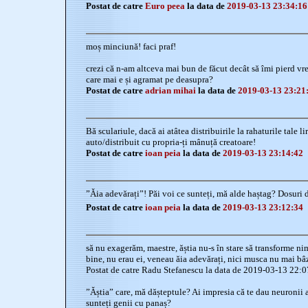
Postat de catre
Euro peea
la data de
2019-03-13 23:34:16
moș minciună! faci praf!
crezi că n-am altceva mai bun de făcut decât să îmi pierd v
care mai e și agramat pe deasupra?
Postat de catre
adrian mihai
la data de
2019-03-13 23:21
Bă sculariule, dacă ai atâtea distribuirile la rahaturile tale l
auto/distribuit cu propria-ți mânuță creatoare!
Postat de catre
ioan peia
la data de
2019-03-13 23:14:42
”Ăia adevărați”! Păi voi ce sunteți, mă alde haștag? Dosuri 
Postat de catre
ioan peia
la data de
2019-03-13 23:12:34
să nu exagerăm, maestre, ăștia nu-s în stare să transforme nim
bine, nu erau ei, veneau ăia adevărați, nici musca nu mai bâz
Postat de catre Radu Stefanescu la data de 2019-03-13 22:
”Ăștia” care, mă dășteptule? Ai impresia că te dau neuronii a
sunteți genii cu panaș?