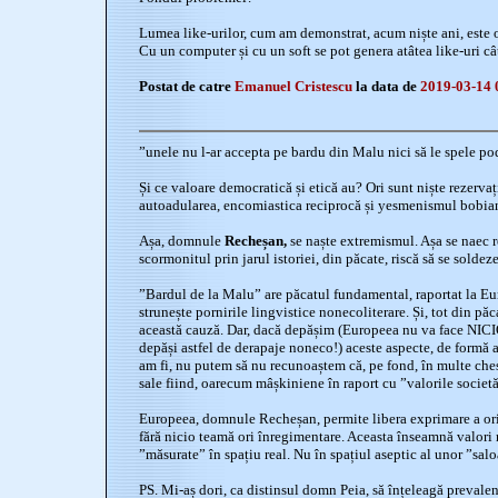
Lumea like-urilor, cum am demonstrat, acum niște ani, este o 
Cu un computer și cu un soft se pot genera atâtea like-uri câ
Postat de catre
Emanuel Cristescu
la data de
2019-03-14 
”unele nu l-ar accepta pe bardu din Malu nici să le spele po
Și ce valoare democratică și etică au? Ori sunt niște rezervați
autoadularea, encomiastica reciprocă și yesmenismul bobian
Așa, domnule
Recheșan,
se naște extremismul. Așa se naec re
scormonitul prin jarul istoriei, din păcate, riscă să se soldez
”Bardul de la Malu” are păcatul fundamental, raportat la Eu
strunește pornirile lingvistice nonecoliterare. Și, tot din păc
această cauză. Dar, dacă depășim (Europeea nu va face N
depăși astfel de derapaje noneco!) aceste aspecte, de formă a s
am fi, nu putem să nu recunoaștem că, pe fond, în multe ches
sale fiind, oarecum mâșkiniene în raport cu ”valorile societăț
Europeea, domnule Recheșan, permite libera exprimare a oric
fără nicio teamă ori înregimentare. Aceasta înseamnă valori n
”măsurate” în spațiu real. Nu în spațiul aseptic al unor ”sal
PS. Mi-aș dori, ca distinsul domn Peia, să înțeleagă prevalenț