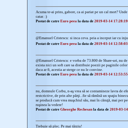
Acuma te-ai prins, gabore, ca ai pariat pe un cal mort? Unde 
catar. :)
Postat de catre
Euro peea
la data de
2019-03-14 17:28:19
@Emanuel Cristescu: si inca ceva. peia a inceput iar cu injur
Postat de catre
Euro peea
la data de
2019-03-14 12:58:03
@Emanuel Cristescu: e vorba de 73.800 de Share-uri, nu de
exista nici un soft care sa distribuie poezii pe paginile celor
daca ar fi, acestia ar sterge ce nu le convine.
Postat de catre
Euro peea
la data de
2019-03-14 12:53:55
nu, domnule Corbu, n-aş vrea să se contamineze lavra de efe
restcrictive, de prin alte părţi...fie să rămînă un spaţiu binec
se producă cum vrea muşchiul său, mai în căruţă, mai per pe
ruşinea la vedere!
Postat de catre
Gheorghe Rechesan
la data de
2019-03-14
Trebuie să plec. Pe mai târziu!