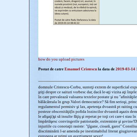
how do you upload pictures
Postat de catre
Emanuel Cristescu
la data de
2019-03-14 
domnule Cristescu-Corbu, sunteţi extrem de superficial exp
ştiţi despre ce saituri vorbesc dar, dacă le-aţi vizita aţi înţ
în care prevalează valoarea textelor postate şi nu "afinităţile
bălăcăreala în grup.Valori democratice? Să fim serioşi, princi
regulamentul permisiv şi lax, apetenţa dvoastră pt raiting cu 
posteze obscenităţi(în pofida lozincilor dvoastră aşazis demo
le afişaţi)şi să insulte făţiş şi repetat pe toţi cei care-i stau 
împărtăşesc convingerile patriotarde, extremiste şi şovine!D
injuriile cu conotaţii rasiste: "ţîgane, cioară, garoi" Consil
discriminării l-ar amenda pe inestimabilul literat giugiuvean
europeea ar primi un avertisment sever!