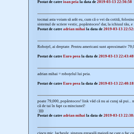
Postat de catre
ioan peia
la data de
2019-03-13 22:56:58
tocmai asta voiam să arăt eu, cum că o vei da cotită, folosind
sistemul de scriere vestic, popârstoceo! dar, la ichiuul tău, e 
Postat de catre
adrian mihai
la data de
2019-03-13 22:52
Roboțel, ai dreptate. Pentru americani sunt aproximativ 79,0
Postat de catre
Euro peea
la data de
2019-03-13 22:43:48
adrian mihai = roboțelul lui peia.
Postat de catre
Euro peea
la data de
2019-03-13 22:40:18
poate 79,000, popârstoceo! link văd că nu ai curaj să pui... n
că de tai în fapt ca minciunel!
:))))
Postat de catre
adrian mihai
la data de
2019-03-13 22:38
ciocu mic, lacheule, singura greșeală majoră pe care o fac c