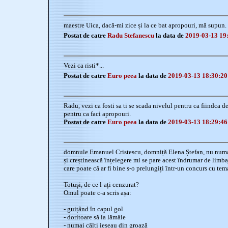
maestre Uica, dacă-mi zice și la ce bat apropouri, mă supun.
Postat de catre
Radu Stefanescu
la data de
2019-03-13 19
Vezi ca risti*...
Postat de catre
Euro peea
la data de
2019-03-13 18:30:20
Radu, vezi ca fosti sa ti se scada nivelul pentru ca fiindca de
pentru ca faci apropouri.
Postat de catre
Euro peea
la data de
2019-03-13 18:29:46
domnule Emanuel Cristescu, domniță Elena Ștefan, nu numa
și creștinească înțelegere mi se pare acest îndrumar de limbaj
care poate că ar fi bine s-o prelungiți într-un concurs cu
Totuși, de ce l-ați cenzurat?
Omul poate c-a scris așa:
- guițând în capul gol
- doritoare să ia lămâie
- numai câlți ieșeau din groază