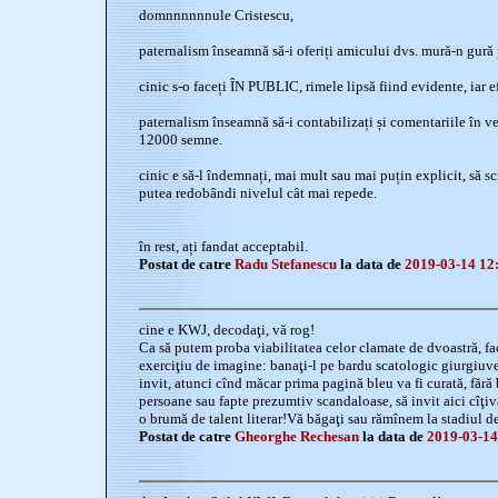
domnnnnnnule Cristescu,
paternalism înseamnă să-i oferiți amicului dvs. mură-n gură
cinic s-o faceți ÎN PUBLIC, rimele lipsă fiind evidente, iar ef
paternalism înseamnă să-i contabilizați și comentariile în v
12000 semne.
cinic e să-l îndemnați, mai mult sau mai puțin explicit, să sc
putea redobândi nivelul cât mai repede.
în rest, ați fandat acceptabil.
Postat de catre
Radu Stefanescu
la data de
2019-03-14 12
cine e KWJ, decodaţi, vă rog!
Ca să putem proba viabilitatea celor clamate de dvoastră, fa
exerciţiu de imagine: banaţi-l pe bardu scatologic giurgiuv
invit, atunci cînd măcar prima pagină bleu va fi curată, fără bă
persoane sau fapte prezumtiv scandaloase, să invit aici cîţiva
o brumă de talent literar!Vă băgaţi sau rămînem la stadiul de 
Postat de catre
Gheorghe Rechesan
la data de
2019-03-14