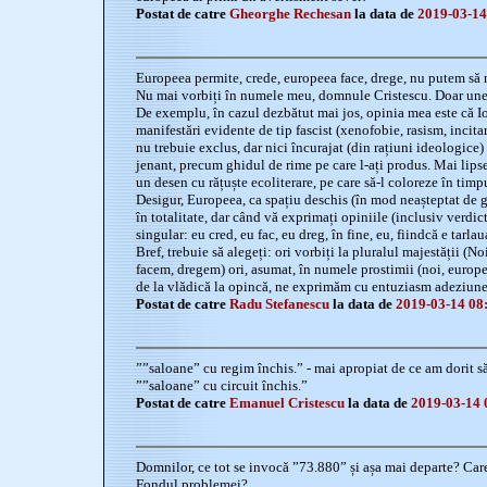
Postat de catre
Gheorghe Rechesan
la data de
2019-03-14
Europeea permite, crede, europeea face, drege, nu putem să 
Nu mai vorbiți în numele meu, domnule Cristescu. Doar uneo
De exemplu, în cazul dezbătut mai jos, opinia mea este că Io
manifestări evidente de tip fascist (xenofobie, rasism, incitare
nu trebuie exclus, dar nici încurajat (din rațiuni ideologice
jenant, precum ghidul de rime pe care l-ați produs. Mai lipsea
un desen cu rățuște ecoliterare, pe care să-l coloreze în timpul
Desigur, Europeea, ca spațiu deschis (în mod neașteptat de 
în totalitate, dar când vă exprimați opiniile (inclusiv verdicte
singular: eu cred, eu fac, eu dreg, în fine, eu, fiindcă e tarla
Bref, trebuie să alegeți: ori vorbiți la pluralul majestății (N
facem, dregem) ori, asumat, în numele prostimii (noi, europeic
de la vlădică la opincă, ne exprimăm cu entuziasm adeziunea
Postat de catre
Radu Stefanescu
la data de
2019-03-14 08
””saloane” cu regim închis.” - mai apropiat de ce am dorit s
””saloane” cu circuit închis.”
Postat de catre
Emanuel Cristescu
la data de
2019-03-14 
Domnilor, ce tot se invocă ”73.880” și așa mai departe? Care
Fondul problemei?