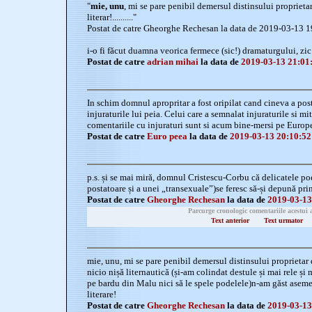
"
mie, unu
, mi se pare penibil demersul distinsului proprieta
literar!.........."
Postat de catre Gheorghe Rechesan la data de 2019-03-13 
i-o fi făcut duamna veorica fermece (sic!) dramaturgului, zic ș
Postat de catre
adrian mihai
la data de
2019-03-13 21:01
In schim domnul apropritar a fost oripilat cand cineva a pos
injuraturile lui peia. Celui care a semnalat injuraturile si mit
comentariile cu injuraturi sunt si acum bine-mersi pe Europ
Postat de catre
Euro peea
la data de
2019-03-13 20:10:52
p.s. și se mai miră, domnul Cristescu-Corbu că delicatele po
postatoare și a unei „transexuale”)se feresc să-și depună pr
Postat de catre
Gheorghe Rechesan
la data de
2019-03-13
Parcurge cronologic comentariile acestui 
Text anterior
Text urmator
mie, unu, mi se pare penibil demersul distinsului proprietar d
nicio nișă liternautică (și-am colindat destule și mai rele și
pe bardu din Malu nici să le spele podelele)n-am găst asem
literare!
Postat de catre
Gheorghe Rechesan
la data de
2019-03-13