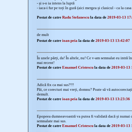
- și s-o ia intens la luptă
- iaca-i fur pe toți în gură (aici mergea și clasicul - ca la casa
Postat de catre
Radu Stefanescu
la data de
2019-03-13 17
de mult
Postat de catre
ioan peia
la data de
2019-03-13 13:42:07
În unele părți, da! În altele, nu! Ce v-am semnalat eu intră î
mai recent!
Postat de catre
Emanuel Cristescu
la data de
2019-03-13 
Adică fix ca mai sus?!!!
Păi, ce corecturi mai vreți, domnu? Poate să vă autocorectați,
demult.
Postat de catre
ioan peia
la data de
2019-03-13 13:23:36
Epopeea dumneavoastră va putea fi validată dacă și numai da
semnalate mai sus.
Postat de catre
Emanuel Cristescu
la data de
2019-03-13 