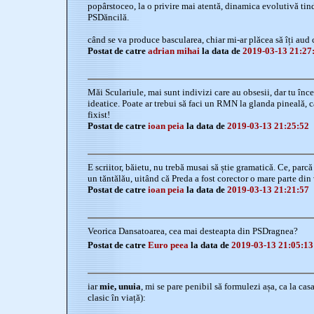
popârstoceo, la o privire mai atentă, dinamica evolutivă ti
PSDăncilă.
când se va produce bascularea, chiar mi-ar plăcea să îți aud c
Postat de catre
adrian mihai
la data de
2019-03-13 21:27
Măi Sculariule, mai sunt indivizi care au obsesii, dar tu încep
ideatice. Poate ar trebui să faci un RMN la glanda pineală, 
fixist!
Postat de catre
ioan peia
la data de
2019-03-13 21:25:52
E scriitor, băietu, nu trebă musai să știe gramatică. Ce, parcă
un tăntălău, uitând că Preda a fost corector o mare parte din 
Postat de catre
ioan peia
la data de
2019-03-13 21:21:57
Veorica Dansatoarea, cea mai desteapta din PSDragnea?
Postat de catre
Euro peea
la data de
2019-03-13 21:05:13
iar
mie, unuia
, mi se pare penibil să formulezi așa, ca la cas
clasic în viață):