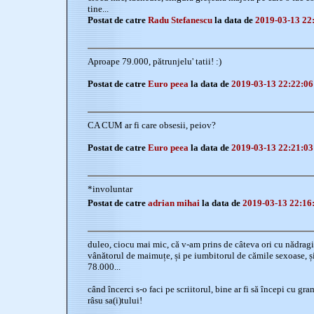
tine...
Postat de catre
Radu Stefanescu
la data de
2019-03-13 22
Aproape 79.000, pătrunjelu' tatii! :)
Postat de catre
Euro peea
la data de
2019-03-13 22:22:06
CA CUM ar fi care obsesii, peiov?
Postat de catre
Euro peea
la data de
2019-03-13 22:21:03
*involuntar
Postat de catre
adrian mihai
la data de
2019-03-13 22:16
duleo, ciocu mai mic, că v-am prins de câteva ori cu nădragii-
vânătorul de maimuțe, și pe iumbitorul de cămile sexoase, și
78.000...
când încerci s-o faci pe scriitorul, bine ar fi să începi cu gram
râsu sa(i)tului!