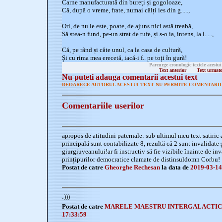
Carne manufacturată din bureți și gogoloaze,
Că, după o vreme, frate, numai câlți ies din g.....,
Ori, de nu le este, poate, de ajuns nici astă treabă,
Să stea-n fund, pe-un strat de tufe, și s-o ia, intens, la l.....,
Că, pe rând și câte unul, ca la casa de cultură,
Și cu rima mea erecetă, iacă-i f.. pe toți în gură!
Parcurge cronologic textele acestui
Text anterior
Text urmat
Nu puteti adauga comentarii acestui text
DEOARECE AUTORUL ACESTUI TEXT NU PERMITE COMENTARII 
Comentariile userilor
apropos de atitudini paternale: sub ultimul meu text satiric
principală sunt contabilizate 8, rezultă că 2 sunt invalidate 
giurgiuveanului!ar fi instructiv să fie vizibile înainte de in
prințipurilor democratice clamate de distinsuldomn Corbu!
Postat de catre
Gheorghe Rechesan
la data de
2019-03-14
:)))
Postat de catre
MARELE MAESTRU INTERGALACTI
17:33:59