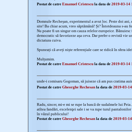
Postat de catre
Emanuel Cristescu
la data de
2019-03-14 
Domnule Recheșan, experimentul a avut loc. Peste doi ani, d
site! Ba chiar acum, vreo săptămână! Și? Întotdeauna s-au fo
Nu poate fi un singur om cauza relelor europeice. Bănuiesc f
democratic să favorizeze așa ceva. Dar prefer o revistă vie u
dictatura cuiva.
Spuneați că aveți niște referențiale care se ridică în sfera ide
Mulțumim.
Postat de catre
Emanuel Cristescu
la data de
2019-03-14 
unde-i comisaru Gogoman, să juiseze că am pus cratima aui
Postat de catre
Gheorghe Rechesan
la data de
2019-03-14
Radu, sincer, mi-e mi se rupe la bască de sudalmele lui Peia.
atîtea fandări, excelenţei sale i se va rupe turul pantalonilor
în văzul publicului!
Postat de catre
Gheorghe Rechesan
la data de
2019-03-14