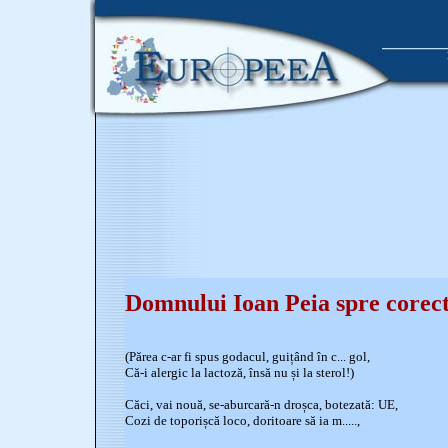
Domnului Ioan Peia spre corec
(Părea c-ar fi spus godacul, guițând în c... gol,
Că-i alergic la lactoză, însă nu și la sterol!)
Căci, vai nouă, se-aburcară-n droșca, botezată: UE,
Cozi de toporișcă loco, doritoare să ia m.....,