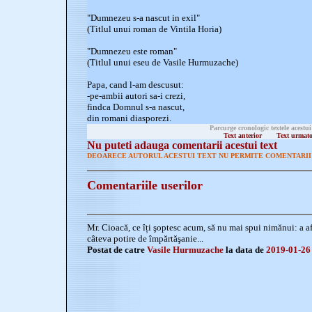
"Dumnezeu s-a nascut in exil"
(Titlul unui roman de Vintila Horia)
"Dumnezeu este roman"
(Titlul unui eseu de Vasile Hurmuzache)
Papa, cand l-am descusut:
-pe-ambii autori sa-i crezi,
findca Domnul s-a nascut,
din romani diasporezi.
Parcurge cronologic textele acestui
Text anterior
Text urmat
Nu puteti adauga comentarii acestui text
DEOARECE AUTORUL ACESTUI TEXT NU PERMITE COMENTARII 
Comentariile userilor
Mr. Cioacă, ce îți şoptesc acum, să nu mai spui nimănui: a a
câteva potire de împărtăşanie...
Postat de catre
Vasile Hurmuzache
la data de
2019-01-26