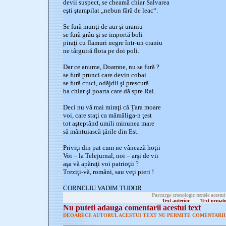
devii suspect, se cheamă chiar Salvarea
eşti ştampilat „nebun fără de leac“.
Se fură munţi de aur şi uraniu
se fură grâu şi se importă boli
piraţi cu flamuri negre într-un craniu
ne târguiră flota pe doi poli.
Dar ce anume, Doamne, nu se fură ?
se fură prunci care devin cobai
se fură cruci, odăjdii şi prescură
ba chiar şi poarta care dă spre Rai.
Deci nu vă mai miraţi că Țara moare
voi, care staţi ca mămăliga-n ţest
tot aşteptând umili minunea mare
să mântuiască ţările din Est.
Priviţi din pat cum ne vânează hoţii
Voi – la Telejurnal, noi – arşi de vii
aşa vă apăraţi voi patrioţii ?
Treziţi-vă, români, sau veţi pieri !
CORNELIU VADIM TUDOR
Parcurge cronologic textele acestui
Text anterior
Text urmat
Nu puteti adauga comentarii acestui text
DEOARECE AUTORUL ACESTUI TEXT NU PERMITE COMENTARII 