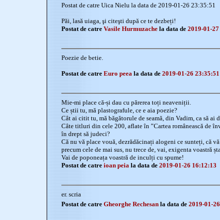
Postat de catre Uica Nielu la data de 2019-01-26 23:35:51
Păi, lasă uiaga, şi citeşti după ce te dezbeți!
Postat de catre
Vasile Hurmuzache
la data de
2019-01-27
Poezie de betie.
Postat de catre
Euro peea
la data de
2019-01-26 23:35:51
Mie-mi place că-și dau cu părerea toți neaveniții.
Ce știi tu, mă plastografule, ce e aia poezie?
Cât ai citit tu, mă băgătorule de seamă, din Vadim, ca să ai 
Câte titluri din cele 200, aflate în ”Cartea românească de învă
în drept să judeci?
Că nu vă place vouă, dezrădăcinați alogeni ce sunteți, că vă 
precum cele de mai sus, nu trece de, vai, exigenta voastră șt
Vai de poponeața voastră de inculți cu spume!
Postat de catre
ioan peia
la data de
2019-01-26 16:12:13
er. scria
Postat de catre
Gheorghe Rechesan
la data de
2019-01-26