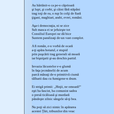
Au hărtănit-o ca pe-o căprioară
şi lupi, şi corbi, şi câini fără stăpâni
trag toţi de ea, o rup în colţi de fiară
ţigani, maghiari, arabi, evrei, români.
Aşa-i democraţia, ni se zice
Sub masca ei se jefuieşte tot
Consiliul Europei ne dă bice
Suntem paralizaţi de-un vast complot.
A fi român, e-o vorbă de ocară
a-ţi apăra hotarul, e stupid
prin puşcării trag generali să moară
iar bişniţarii şi-au deschis partid.
Invazia lăcustelor e-o glumă
în faţa jecmănelii de acum
parcă mânaţi de-o primitivă ciumă
tâlharii dau cu fumigene-n drum.
Ei strigă primii: „Hoţii, ne omoară!“
eşti ba fascist, ba comunist sadea
o presă ticăloasă şi murdară
pândeşte zilnic sângele să-ţi bea.
Nu poţi să zici nimic în apărarea
acestei Țări, tribunilor din veac