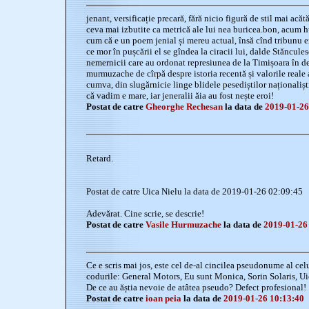
jenant, versificație precară, fără nicio figură de stil mai acăt
ceva mai izbutite ca metrică ale lui nea buricea.bon, acum 
cum că e un poem jenial și mereu actual, însă cînd tribunu e
ce mor în pușcării el se gîndea la ciracii lui, dalde Stăncules
nemernicii care au ordonat represiunea de la Timișoara în d
murmuzache de cîrpă despre istoria recentă și valorile reale
cumva, din slugărnicie linge blidele pesediștilor naționaliști
că vadim e mare, iar jeneralii ăia au fost nește eroi!
Postat de catre
Gheorghe Rechesan
la data de
2019-01-26
Retard.
Postat de catre Uica Nielu la data de 2019-01-26 02:09:45
Adevărat. Cine scrie, se descrie!
Postat de catre
Vasile Hurmuzache
la data de
2019-01-26
Ce e scris mai jos, este cel de-al cincilea pseudonume al cel
codurile: General Motors, Eu sunt Monica, Sorin Solaris, Uic
De ce au ăștia nevoie de atâtea pseudo? Defect profesional!
Postat de catre
ioan peia
la data de
2019-01-26 10:13:40