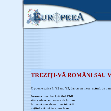
TREZIȚI-VĂ ROMÂNI SAU V
O poezie scrisa în '92 sau '93, dar cu un mesaj actual, de parca
Ne-am adunat la căpătâiul Țării
să o vedem cum moare de frumos
bolnavă grav de molima trădării
cuţitul scârbei i-a ajuns la os.