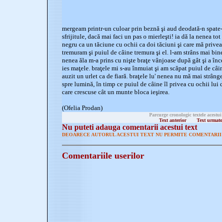
mergeam printr-un culoar prin beznă şi aud deodată-n spate-m
sfrijitule, dacă mai faci un pas o mierleşti! ia dă la nenea to
negru ca un tăciune cu ochii ca doi tăciuni şi care mă prive
tremuram şi puiul de câine tremura şi el. l-am strâns mai bine 
nenea ăla m-a prins cu nişte braţe vânjoase după gât şi a în
ies maţele. braţele mi s-au înmuiat şi am scăpat puiul de câ
auzit un urlet ca de fiară. braţele lu' nenea nu mă mai strân
spre lumină, în timp ce puiul de câine îl privea cu ochii lui 
care crescuse cât un munte bloca ieşirea.
(Ofelia Prodan)
Parcurge cronologic textele acestui
Text anterior
Text urmat
Nu puteti adauga comentarii acestui text
DEOARECE AUTORUL ACESTUI TEXT NU PERMITE COMENTARII 
Comentariile userilor