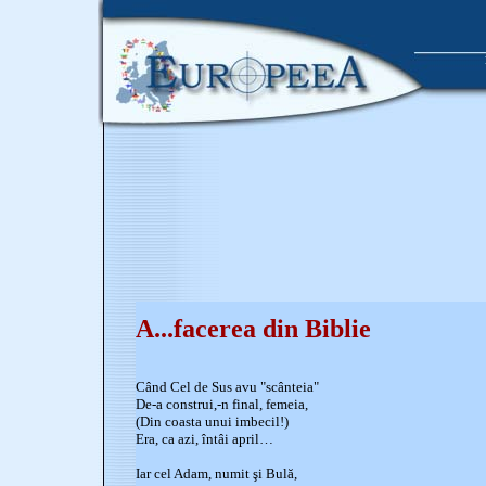
A...facerea din Biblie
Când Cel de Sus avu "scânteia"
De-a construi,-n final, femeia,
(Din coasta unui imbecil!)
Era, ca azi, întâi april…
Iar cel Adam, numit şi Bulă,