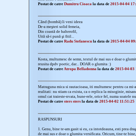
Postat de catre
Dumitru Cioaca
la data de
2015-04-04 17
Când (bombă) îi veni ideea
De-a meşteri solid femeia,
Din coastă de halterofil,
Uită să-i pună şi fitil...
Postat de catre
Radu Stefanescu
la data de
2015-04-04 09
Kosta, multumesc de semn, textul de mai sus e doar o glumit
reusita dpdv poetic, dar... DOAR o glumita :)
Postat de catre
Atropa Belladonna
la data de
2015-04-03 
Matraguna mica si rautacioasa, iti multumesc pentru ca mi-a
realitati: nu stiam ca exista, ca o replica la misoginie, misand
omul cat traieste-nvata, bune-rele, orice fel, numa soatele n
Postat de catre
sters sters
la data de
2015-04-02 11:51:25
RASPUNSURI
1. Genu, bine te-am gasit si eu, ca intotdeauna, esti prea dr
de mai sus e doar o glumita versificata. Oricum, tine-te bine, c