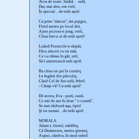
Avea de toate: limbă… sulă,
Dar, mai ales, era viril,
În special…de-ntâi april.
Ca prim "născut", ăst piţigoi,
Fiind mereu pe locul doi,
A pus picioru-n prag, ostil,
Chiar într-o zi de-ntâi april!
Luând Poruncile-n răspăr,
Făcu afaceri cu un măr,
Ce i-a rămas în gât, util,
Să-i amintească-ntâi april.
Ba chiar un şut în curuleţ
I-a fugărit din părculeţ,
Când Cel de Sus urlă, febril:
- Căraţi-vă! Cu-ntâi april!
De-aceea, Eva - pură, castă,
Ce mii de ani fu doar " o coastă",
Se mai răzbună-aşa, tiptil
Şi nu numai…de-ntâi april.
MORALA:
Adam e, bietul, nătăfleţ,
Că Dumnezeu, mereu glumeţ,
A spus, cândva, în mod subtil: