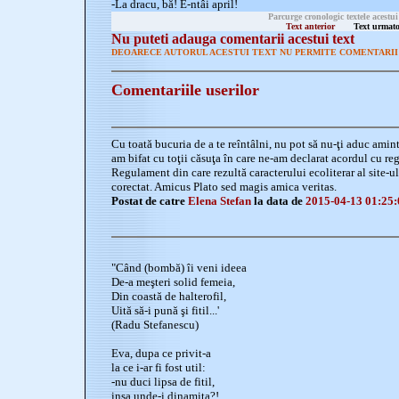
-La dracu, bă! E-ntâi april!
Parcurge cronologic textele acestui
Text anterior
Text urmato
Nu puteti adauga comentarii acestui text
DEOARECE AUTORUL ACESTUI TEXT NU PERMITE COMENTARII 
Comentariile userilor
Cu toată bucuria de a te reîntâlni, nu pot să nu-ţi aduc aminte
am bifat cu toţii căsuţa în care ne-am declarat acordul cu re
Regulament din care rezultă caracterului ecoliterar al site-ul
corectat. Amicus Plato sed magis amica veritas.
Postat de catre
Elena Stefan
la data de
2015-04-13 01:25:
"Când (bombă) îi veni ideea
De-a meşteri solid femeia,
Din coastă de halterofil,
Uită să-i pună şi fitil...'
(Radu Stefanescu)
Eva, dupa ce privit-a
la ce i-ar fi fost util:
-nu duci lipsa de fitil,
insa unde-i dinamita?!