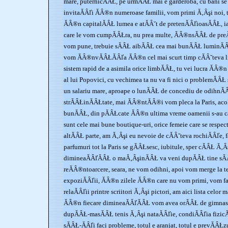
mare, puternicĂÂŁ, pe urmĂÂŁ mai e garderoba, cu bani se 
invitaĂÂľi ĂÂ®n numeroase familii, vom primi Ă‚Âşi noi, t
ĂÂ®n capitalĂÂŁ lumea e atĂÂ˘t de pretenĂÂľioasĂÂŁ, ia
care le vom cumpĂÂŁra, nu prea multe, ĂÂ®nsĂÂŁ de preĂ
vom pune, trebuie sĂÂŁ aibĂÂŁ cea mai bunĂÂŁ luminĂÂŁ
vom ĂÂ®nvĂÂŁĂÂľa ĂÂ®n cel mai scurt timp cĂÂ˘teva l
sistem rapid de a asimila orice limbĂÂŁ, tu vei lucra ĂÂ®
al lui Popovici, cu vechimea ta nu va fi nici o problemĂÂŁ
un salariu mare, aproape o lunĂÂŁ de concediu de odihnĂ
strĂÂŁinĂÂŁtate, mai ĂÂ®ntĂÂ®i vom pleca la Paris, ac
bunĂÂŁ, din pĂÂŁcate ĂÂ®n ultima vreme oamenii s-au ca
sunt cele mai bune boutique-uri, orice femeie care se respe
altĂÂŁ parte, am Ă‚Âşi eu nevoie de cĂÂ˘teva rochiĂÂľe, f
parfumuri tot la Paris se gĂÂŁsesc, iubitule, sper cĂÂŁ Ă‚Âş
dimineaĂÂľĂÂŁ o maĂ‚ÂşinĂÂŁ va veni dupĂÂŁ tine sĂÂŁ
reĂÂ®ntoarcere, seara, ne vom odihni, apoi vom merge la tea
expoziĂÂľii, ĂÂ®n zilele ĂÂ®n care nu vom primi, vom fac
relaĂÂľii printre scriitori Ă‚Âşi pictori, am aici lista celor
ĂÂ®n fiecare dimineaĂÂľĂÂŁ vom avea orĂÂŁ de gimnasti
dupĂÂŁ-masĂÂŁ tenis Ă‚Âşi nataĂÂľie, condiĂÂľia fizicĂ
sĂÂŁ-ĂÂľi faci probleme, totul e aranjat, totul e prevĂÂŁz