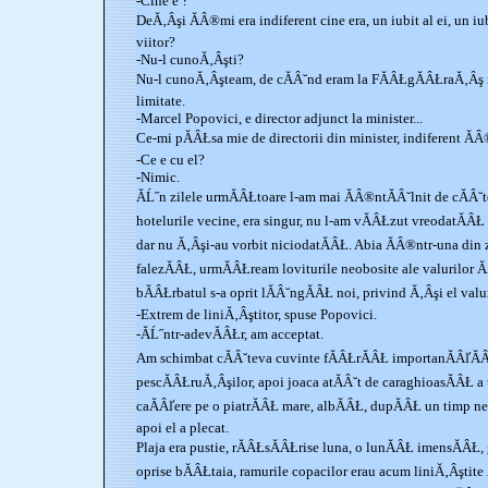
-Cine e ?
DeĂ‚Âşi ĂÂ®mi era indiferent cine era, un iubit al ei, un iu
viitor?
-Nu-l cunoĂ‚Âşti?
Nu-l cunoĂ‚Âşteam, de cĂÂ˘nd eram la FĂÂŁgĂÂŁraĂ‚Âş re
limitate.
-Marcel Popovici, e director adjunct la minister...
Ce-mi pĂÂŁsa mie de directorii din minister, indiferent ĂÂ
-Ce e cu el?
-Nimic.
ĂĹ˝n zilele urmĂÂŁtoare l-am mai ĂÂ®ntĂÂ˘lnit de cĂÂ˘t
hotelurile vecine, era singur, nu l-am vĂÂŁzut vreodatĂÂ
dar nu Ă‚Âşi-au vorbit niciodatĂÂŁ. Abia ĂÂ®ntr-una din 
falezĂÂŁ, urmĂÂŁream loviturile neobosite ale valurilor Ă
bĂÂŁrbatul s-a oprit lĂÂ˘ngĂÂŁ noi, privind Ă‚Âşi el valur
-Extrem de liniĂ‚Âştitor, spuse Popovici.
-ĂĹ˝ntr-adevĂÂŁr, am acceptat.
Am schimbat cĂÂ˘teva cuvinte fĂÂŁrĂÂŁ importanĂÂľĂÂ
pescĂÂŁruĂ‚Âşilor, apoi joaca atĂÂ˘t de caraghioasĂÂŁ a
caĂÂľere pe o piatrĂÂŁ mare, albĂÂŁ, dupĂÂŁ un timp n
apoi el a plecat.
Plaja era pustie, rĂÂŁsĂÂŁrise luna, o lunĂÂŁ imensĂÂŁ
oprise bĂÂŁtaia, ramurile copacilor erau acum liniĂ‚Âştite