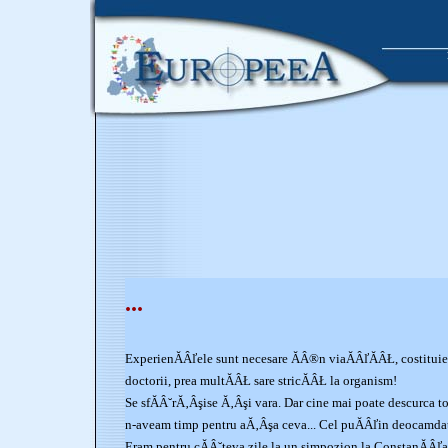
...
ExperienĂÂľele sunt necesare ĂÂ®n viaĂÂľĂÂŁ, costituie 
doctorii, prea multĂÂŁ sare stricĂÂŁ la organism!
Se sfĂÂ˘rĂ‚Âşise Ă‚Âşi vara. Dar cine mai poate descurca to
n-aveam timp pentru aĂ‚Âşa ceva... Cel puĂÂľin deocamda
Eram pentru cĂÂ˘teva zile la un simpozion la ConstanĂÂľa.