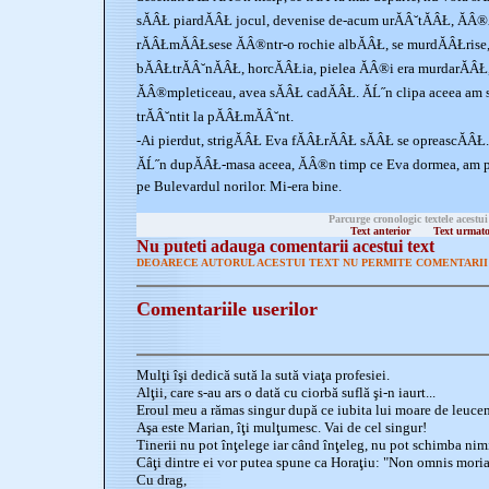
sĂÂŁ piardĂÂŁ jocul, devenise de-acum urĂÂ˘tĂÂŁ, ĂÂ®
rĂÂŁmĂÂŁsese ĂÂ®ntr-o rochie albĂÂŁ, se murdĂÂŁrise, 
bĂÂŁtrĂÂ˘nĂÂŁ, horcĂÂŁia, pielea ĂÂ®i era murdarĂÂŁ, 
ĂÂ®mpleticeau, avea sĂÂŁ cadĂÂŁ. ĂĹ˝n clipa aceea am 
trĂÂ˘ntit la pĂÂŁmĂÂ˘nt.
-Ai pierdut, strigĂÂŁ Eva fĂÂŁrĂÂŁ sĂÂŁ se opreascĂÂŁ. A
ĂĹ˝n dupĂÂŁ-masa aceea, ĂÂ®n timp ce Eva dormea, am pl
pe Bulevardul norilor. Mi-era bine.
Parcurge cronologic textele acestui
Text anterior
Text urmat
Nu puteti adauga comentarii acestui text
DEOARECE AUTORUL ACESTUI TEXT NU PERMITE COMENTARII 
Comentariile userilor
Mulţi îşi dedică sută la sută viaţa profesiei.
Alţii, care s-au ars o dată cu ciorbă suflă şi-n iaurt...
Eroul meu a rămas singur după ce iubita lui moare de leucemi
Aşa este Marian, îţi mulţumesc. Vai de cel singur!
Tinerii nu pot înţelege iar când înţeleg, nu pot schimba nimic.
Câţi dintre ei vor putea spune ca Horaţiu: "Non omnis moriar
Cu drag,