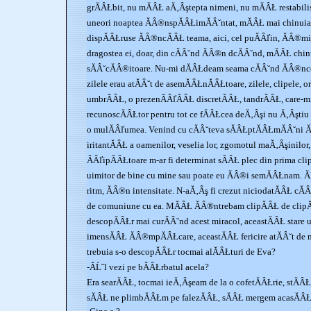
grĂÂŁbit, nu mĂÂŁ aĂ‚Âştepta nimeni, nu mĂÂŁ restabi
uneori noaptea ĂÂ®nspĂÂŁimĂÂ˘ntat, mĂÂŁ mai chinuia
dispĂÂŁruse ĂÂ®ncĂÂŁ teama, aici, cel puĂÂľin, ĂÂ®mi 
dragostea ei, doar, din cĂÂ˘nd ĂÂ®n dcĂÂ˘nd, mĂÂŁ chin
sĂÂ˘cĂÂ®itoare. Nu-mi dĂÂŁdeam seama cĂÂ˘nd ĂÂ®ncep
zilele erau atĂÂ˘t de asemĂÂŁnĂÂŁtoare, zilele, clipele, or
umbrĂÂŁ, o prezenĂÂľĂÂŁ discretĂÂŁ, tandrĂÂŁ, care-mi
recunoscĂÂŁtor pentru tot ce fĂÂŁcea deĂ‚Âşi nu Ă‚Âştiu
o mulĂÂľumea. Venind cu cĂÂ˘teva sĂÂŁptĂÂŁmĂÂ˘ni Ă
iritantĂÂŁ a oamenilor, veselia lor, zgomotul maĂ‚Âşinilor
ĂÂľipĂÂŁtoare m-ar fi determinat sĂÂŁ plec din prima c
uimitor de bine cu mine sau poate eu ĂÂ®i semĂÂŁnam. Ă
ritm, ĂÂ®n intensitate. N-aĂ‚Âş fi crezut niciodatĂÂŁ cĂÂ
de comuniune cu ea. MĂÂŁ ĂÂ®ntrebam clipĂÂŁ de clip
descopĂÂŁr mai curĂÂ˘nd acest miracol, aceastĂÂŁ stare u
imensĂÂŁ ĂÂ®mpĂÂŁcare, aceastĂÂŁ fericire atĂÂ˘t de m
trebuia s-o descopĂÂŁr tocmai alĂÂŁturi de Eva?
-ĂĹ˝l vezi pe bĂÂŁrbatul acela?
Era searĂÂŁ, tocmai ieĂ‚Âşeam de la o cofetĂÂŁrie, stĂÂ
sĂÂŁ ne plimbĂÂŁm pe falezĂÂŁ, sĂÂŁ mergem acasĂÂ