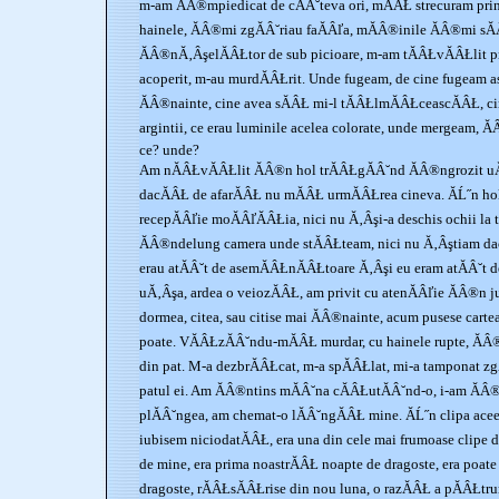
m-am ĂÂ®mpiedicat de cĂÂ˘teva ori, mĂÂŁ strecuram prin
hainele, ĂÂ®mi zgĂÂ˘riau faĂÂľa, mĂÂ®inile ĂÂ®mi sĂ
ĂÂ®nĂ‚ÂşelĂÂŁtor de sub picioare, m-am tĂÂŁvĂÂŁlit pr
acoperit, m-au murdĂÂŁrit. Unde fugeam, de cine fugeam ast
ĂÂ®nainte, cine avea sĂÂŁ mi-l tĂÂŁlmĂÂŁceascĂÂŁ, ci
argintii, ce erau luminile acelea colorate, unde mergeam, 
ce? unde?
Am nĂÂŁvĂÂŁlit ĂÂ®n hol trĂÂŁgĂÂ˘nd ĂÂ®ngrozit u
dacĂÂŁ de afarĂÂŁ nu mĂÂŁ urmĂÂŁrea cineva. ĂĹ˝n hol 
recepĂÂľie moĂÂľĂÂŁia, nici nu Ă‚Âşi-a deschis ochii la 
ĂÂ®ndelung camera unde stĂÂŁteam, nici nu Ă‚Âştiam dacĂ
erau atĂÂ˘t de asemĂÂŁnĂÂŁtoare Ă‚Âşi eu eram atĂÂ˘t 
uĂ‚Âşa, ardea o veiozĂÂŁ, am privit cu atenĂÂľie ĂÂ®n j
dormea, citea, sau citise mai ĂÂ®nainte, acum pusese cart
poate. VĂÂŁzĂÂ˘ndu-mĂÂŁ murdar, cu hainele rupte, ĂÂ®
din pat. M-a dezbrĂÂŁcat, m-a spĂÂŁlat, mi-a tamponat zgĂ
patul ei. Am ĂÂ®ntins mĂÂ˘na cĂÂŁutĂÂ˘nd-o, i-am ĂÂ®
plĂÂ˘ngea, am chemat-o lĂÂ˘ngĂÂŁ mine. ĂĹ˝n clipa ace
iubisem niciodatĂÂŁ, era una din cele mai frumoase clipe d
de mine, era prima noastrĂÂŁ noapte de dragoste, era poate
dragoste, rĂÂŁsĂÂŁrise din nou luna, o razĂÂŁ a pĂÂŁtr