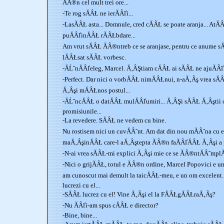
ĂÂ®n cel mult trei ore...
-Te rog sĂÂŁ ne ierĂÂľi...
-LasĂÂŁ asta... Domnule, cred cĂÂŁ se poate aranja... AtĂÂ
puĂÂľinĂÂŁ rĂÂŁbdare...
Am vrut sĂÂŁ ĂÂ®ntreb ce se aranjase, pentru ce anume s
lĂÂŁsat sĂÂŁ vorbesc.
-ĂĹ˝nĂÂľeleg, Marcel. Ă‚ÂŞtiam cĂÂŁ ai sĂÂŁ ne ajuĂÂľi
-Perfect. Dar nici o vorbĂÂŁ nimĂÂŁnui, n-aĂ‚Âş vrea sĂÂŁ 
Ă‚Âşi mĂÂŁnos postul...
-ĂĹ˝ncĂÂŁ o datĂÂŁ mulĂÂľumiri... Ă‚ÂŞi sĂÂŁ Ă‚Âştii
promisiunile...
-La revedere. SĂÂŁ ne vedem cu bine.
Nu rostisem nici un cuvĂÂ˘nt. Am dat din nou mĂÂ˘na cu el
maĂ‚ÂşinĂÂŁ care-l aĂ‚Âştepta ĂÂ®n faĂÂľĂÂŁ Ă‚Âşi a
-N-ai vrea sĂÂŁ-mi explici Ă‚Âşi mie ce se ĂÂ®ntĂÂ˘mpl
-Nici o grijĂÂŁ, totul e ĂÂ®n ordine, Marcel Popovici e un
am cunoscut mai demult la taicĂÂŁ-meu, e un om excelent.
lucrezi cu el...
-SĂÂŁ lucrez cu el! Vine Ă‚Âşi el la FĂÂŁgĂÂŁraĂ‚Âş?
-Nu ĂÂľi-am spus cĂÂŁ e director?
-Bine, bine...