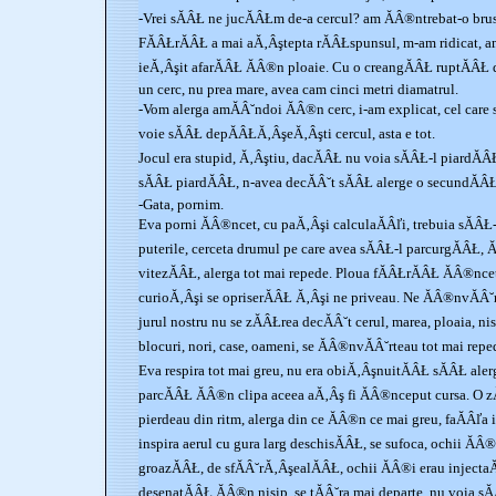
-Vrei sĂÂŁ ne jucĂÂŁm de-a cercul? am ĂÂ®ntrebat-o brus
FĂÂŁrĂÂŁ a mai aĂ‚Âştepta rĂÂŁspunsul, m-am ridicat, a
ieĂ‚Âşit afarĂÂŁ ĂÂ®n ploaie. Cu o creangĂÂŁ ruptĂÂŁ d
un cerc, nu prea mare, avea cam cinci metri diamatrul.
-Vom alerga amĂÂ˘ndoi ĂÂ®n cerc, i-am explicat, cel care s
voie sĂÂŁ depĂÂŁĂ‚ÂşeĂ‚Âşti cercul, asta e tot.
Jocul era stupid, Ă‚Âştiu, dacĂÂŁ nu voia sĂÂŁ-l piardĂ
sĂÂŁ piardĂÂŁ, n-avea decĂÂ˘t sĂÂŁ alerge o secundĂÂŁ
-Gata, pornim.
Eva porni ĂÂ®ncet, cu paĂ‚Âşi calculaĂÂľi, trebuia sĂ
puterile, cerceta drumul pe care avea sĂÂŁ-l parcurgĂÂŁ, Ă
vitezĂÂŁ, alerga tot mai repede. Ploua fĂÂŁrĂÂŁ ĂÂ®nceta
curioĂ‚Âşi se opriserĂÂŁ Ă‚Âşi ne priveau. Ne ĂÂ®nvĂÂ˘
jurul nostru nu se zĂÂŁrea decĂÂ˘t cerul, marea, ploaia, ni
blocuri, nori, case, oameni, se ĂÂ®nvĂÂ˘rteau tot mai reped
Eva respira tot mai greu, nu era obiĂ‚ÂşnuitĂÂŁ sĂÂŁ aler
parcĂÂŁ ĂÂ®n clipa aceea aĂ‚Âş fi ĂÂ®nceput cursa. O z
pierdeau din ritm, alerga din ce ĂÂ®n ce mai greu, faĂÂľa i
inspira aerul cu gura larg deschisĂÂŁ, se sufoca, ochii ĂÂ®
groazĂÂŁ, de sfĂÂ˘rĂ‚ÂşealĂÂŁ, ochii ĂÂ®i erau injectaĂ
desenatĂÂŁ ĂÂ®n nisip, se tĂÂ˘ra mai departe, nu voia sĂ