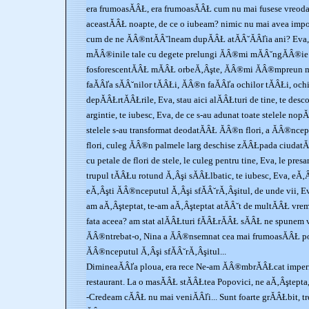
era frumoasĂÂŁ, era frumoasĂÂŁ cum nu mai fusese vreoda
aceastĂÂŁ noapte, de ce o iubeam? nimic nu mai avea impor
cum de ne ĂÂ®ntĂÂ˘lneam dupĂÂŁ atĂÂ˘ĂÂľia ani? Eva,
mĂÂ®inile tale cu degete prelungi ĂÂ®mi mĂÂ˘ngĂÂ®ie fr
fosforescentĂÂŁ mĂÂŁ orbeĂ‚Âşte, ĂÂ®mi ĂÂ®mpreun 
faĂÂľa sĂÂ˘nilor tĂÂŁi, ĂÂ®n faĂÂľa ochilor tĂÂŁi, och
depĂÂŁrtĂÂŁrile, Eva, stau aici alĂÂŁturi de tine, te de
argintie, te iubesc, Eva, de ce s-au adunat toate stelele no
stelele s-au transformat deodatĂÂŁ ĂÂ®n flori, a ĂÂ®ncep
flori, culeg ĂÂ®n palmele larg deschise zĂÂŁpada ciudatĂ
cu petale de flori de stele, le culeg pentru tine, Eva, le pres
trupul tĂÂŁu rotund Ă‚Âşi sĂÂŁlbatic, te iubesc, Eva, eĂ‚
eĂ‚Âşti ĂÂ®nceputul Ă‚Âşi sfĂÂ˘rĂ‚Âşitul, de unde vii, E
am aĂ‚Âşteptat, te-am aĂ‚Âşteptat atĂÂ˘t de multĂÂŁ vrem
fata aceea? am stat alĂÂŁturi fĂÂŁrĂÂŁ sĂÂŁ ne spunem 
ĂÂ®ntrebat-o, Nina a ĂÂ®nsemnat cea mai frumoasĂÂŁ po
ĂÂ®nceputul Ă‚Âşi sfĂÂ˘rĂ‚Âşitul...
DimineaĂÂľa ploua, era rece Ne-am ĂÂ®mbrĂÂŁcat imper
restaurant. La o masĂÂŁ stĂÂŁtea Popovici, ne aĂ‚Âştepta,
-Credeam cĂÂŁ nu mai veniĂÂľi... Sunt foarte grĂÂŁbit, t