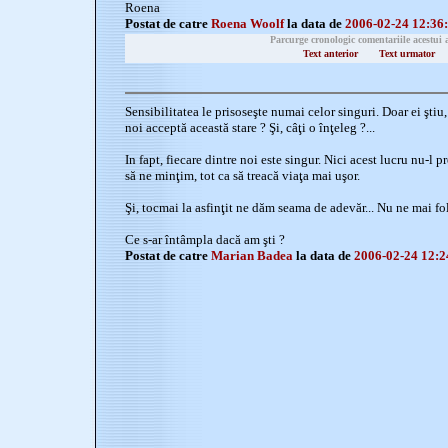
Roena
Postat de catre
Roena Woolf
la data de
2006-02-24 12:36
Parcurge cronologic comentariile acestui 
Text anterior
Text urmator
Sensibilitatea le prisoseşte numai celor singuri. Doar ei ştiu,
noi acceptă această stare ? Şi, câţi o înţeleg ?...
In fapt, fiecare dintre noi este singur. Nici acest lucru nu-l 
să ne minţim, tot ca să treacă viaţa mai uşor.
Şi, tocmai la asfinţit ne dăm seama de adevăr... Nu ne mai folo
Ce s-ar întâmpla dacă am şti ?
Postat de catre
Marian Badea
la data de
2006-02-24 12:2