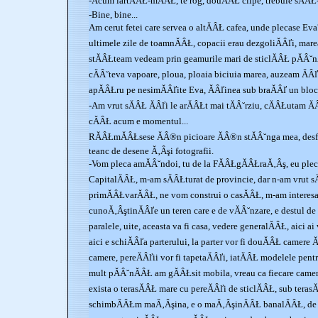
-Acum iartĂÂŁ-mĂÂŁ, te rog, douĂÂŁ clipe, trebuie sĂÂŁ
-Bine, bine...
Am cerut fetei care servea o altĂÂŁ cafea, unde plecase Eva?
ultimele zile de toamnĂÂŁ, copacii erau dezgoliĂÂľi, marea
stĂÂŁteam vedeam prin geamurile mari de sticlĂÂŁ pĂÂ˘n
cĂÂ˘teva vapoare, ploua, ploaia biciuia marea, auzeam ĂÂľ
apĂÂŁru pe nesimĂÂľite Eva, ĂÂľinea sub braĂÂľ un blocn
-Am vrut sĂÂŁ ĂÂľi le arĂÂŁt mai tĂÂ˘rziu, cĂÂŁutam Ă
cĂÂŁ acum e momentul...
RĂÂŁmĂÂŁsese ĂÂ®n picioare ĂÂ®n stĂÂ˘nga mea, des
teanc de desene Ă‚Âşi fotografii.
-Vom pleca amĂÂ˘ndoi, tu de la FĂÂŁgĂÂŁraĂ‚Âş, eu ple
CapitalĂÂŁ, m-am sĂÂŁturat de provincie, dar n-am vrut sĂ
primĂÂŁvarĂÂŁ, ne vom construi o casĂÂŁ, m-am interesat
cunoĂ‚ÂştinĂÂľe un teren care e de vĂÂ˘nzare, e destul de
paralele, uite, aceasta va fi casa, vedere generalĂÂŁ, aici ai 
aici e schiĂÂľa parterului, la parter vor fi douĂÂŁ camere Ă‚Â
camere, pereĂÂľii vor fi tapetaĂÂľi, iatĂÂŁ modelele pen
mult pĂÂ˘nĂÂŁ am gĂÂŁsit mobila, vreau ca fiecare camer
exista o terasĂÂŁ mare cu pereĂÂľi de sticlĂÂŁ, sub terasĂ
schimbĂÂŁm maĂ‚Âşina, e o maĂ‚ÂşinĂÂŁ banalĂÂŁ, de s