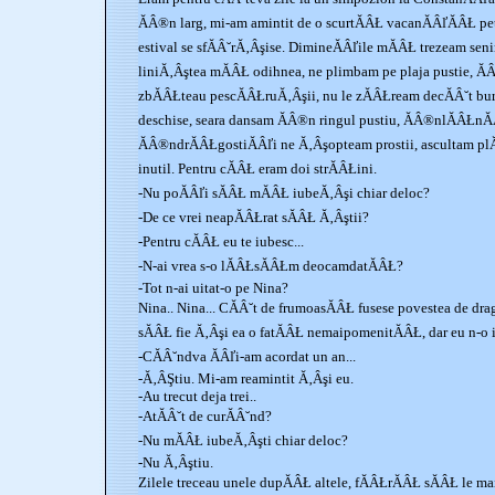
ĂÂ®n larg, mi-am amintit de o scurtĂÂŁ vacanĂÂľĂÂŁ pet
estival se sfĂÂ˘rĂ‚Âşise. DimineĂÂľile mĂÂŁ trezeam seni
liniĂ‚Âştea mĂÂŁ odihnea, ne plimbam pe plaja pustie, Ă
zbĂÂŁteau pescĂÂŁruĂ‚Âşii, nu le zĂÂŁream decĂÂ˘t burĂ
deschise, seara dansam ĂÂ®n ringul pustiu, ĂÂ®nlĂÂŁnĂ
ĂÂ®ndrĂÂŁgostiĂÂľi ne Ă‚Âşopteam prostii, ascultam plĂ
inutil. Pentru cĂÂŁ eram doi strĂÂŁini.
-Nu poĂÂľi sĂÂŁ mĂÂŁ iubeĂ‚Âşi chiar deloc?
-De ce vrei neapĂÂŁrat sĂÂŁ Ă‚Âştii?
-Pentru cĂÂŁ eu te iubesc...
-N-ai vrea s-o lĂÂŁsĂÂŁm deocamdatĂÂŁ?
-Tot n-ai uitat-o pe Nina?
Nina.. Nina... CĂÂ˘t de frumoasĂÂŁ fusese povestea de dra
sĂÂŁ fie Ă‚Âşi ea o fatĂÂŁ nemaipomenitĂÂŁ, dar eu n-o
-CĂÂ˘ndva ĂÂľi-am acordat un an...
-Ă‚ÂŞtiu. Mi-am reamintit Ă‚Âşi eu.
-Au trecut deja trei..
-AtĂÂ˘t de curĂÂ˘nd?
-Nu mĂÂŁ iubeĂ‚Âşti chiar deloc?
-Nu Ă‚Âştiu.
Zilele treceau unele dupĂÂŁ altele, fĂÂŁrĂÂŁ sĂÂŁ le ma