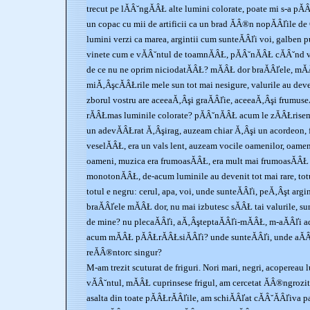
trecut pe lĂÂ˘ngĂÂŁ alte lumini colorate, poate mi s-a pĂ
un copac cu mii de artificii ca un brad ĂÂ®n nopĂÂľile de 
lumini verzi ca marea, argintii cum sunteĂÂľi voi, galben pu
vinete cum e vĂÂ˘ntul de toamnĂÂŁ, pĂÂ˘nĂÂŁ cĂÂ˘nd v
de ce nu ne oprim niciodatĂÂŁ? mĂÂŁ dor braĂÂľele, mĂÂ
miĂ‚ÂşcĂÂŁrile mele sun tot mai nesigure, valurile au deve
zborul vostru are aceeaĂ‚Âşi graĂÂľie, aceeaĂ‚Âşi frumuseĂ
rĂÂŁmas luminile colorate? pĂÂ˘nĂÂŁ acum le zĂÂŁrisem 
un adevĂÂŁrat Ă‚Âşirag, auzeam chiar Ă‚Âşi un acordeon, 
veselĂÂŁ, era un vals lent, auzeam vocile oamenilor, oameni
oameni, muzica era frumoasĂÂŁ, era mult mai frumoasĂÂŁ d
monotonĂÂŁ, de-acum luminile au devenit tot mai rare, totu
totul e negru: cerul, apa, voi, unde sunteĂÂľi, peĂ‚Âşt argin
braĂÂľele mĂÂŁ dor, nu mai izbutesc sĂÂŁ tai valurile, su
de mine? nu plecaĂÂľi, aĂ‚ÂşteptaĂÂľi-mĂÂŁ, m-aĂÂľi a
acum mĂÂŁ pĂÂŁrĂÂŁsiĂÂľi? unde sunteĂÂľi, unde aĂ
reĂÂ®ntorc singur?
M-am trezit scuturat de friguri. Nori mari, negri, acopereau
vĂÂ˘ntul, mĂÂŁ cuprinsese frigul, am cercetat ĂÂ®ngrozi
asalta din toate pĂÂŁrĂÂľile, am schiĂÂľat cĂÂ˘ĂÂľiva 