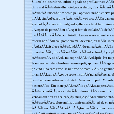
Siluetele blocurilor cu orbitele goale se profilau triste Ă
timp mai ĂÂ®nainte din hotel, eram singur, Eva rĂÂŁmĂÂŁ
ĂÂ®ntĂÂ˘lniserĂÂŁm acolo pe Popovici, mĂÂŁ enerva pre
mĂÂŁ simĂÂľeam bine Ă‚Âşi cĂÂŁ voi urca ĂÂ®n camerĂ
geamul Ă‚Âşi m-a izbit talgerul galben coclit al lunii. Am 
uĂ‚Âşori de parcĂÂŁ m-aĂ‚Âş fi ferit de ceilalĂÂľi, de bĂ
moĂÂľĂÂŁia ĂÂ®ntr-un fotoliu. La ora aceea nu mai era n
miezul nopĂÂľii sau poate era mai devreme, nu mĂÂŁ inte
pĂÂŁrĂÂŁsit aleea ĂÂ®nfundĂÂ˘ndu-mi paĂ‚Âşii ĂÂ®n n
domoliserĂÂŁ, din cĂÂ˘nd ĂÂ®n cĂÂ˘nd se furiĂ‚Âşau pĂ
ĂÂ®ncercĂÂ˘nd sĂÂŁ-mi cuprindĂÂŁ tĂÂŁlpile. Nu-mi p
la un moment dat obosisem, m-am oprit, apoi am ĂÂ®ngen
privind luna care crescuse nefiresc de mare. CĂÂ˘nd genun
m-am lĂÂŁsat uĂ‚Âşor pe spate inspirĂÂ˘nd adĂÂ˘nc aeru
cerul, auzeam milioanele de stele. Auzeam timpul... Valuri
nesimĂÂľite. Din toate pĂÂŁrĂÂľile apĂÂŁreau peĂ‚Âşti 
ĂÂ®ntr-o miĂ‚Âşcare ciudatĂÂŁ, dansau ĂÂ®n cercuri strĂ
veneau din nou cu aceleaĂ‚Âşi miĂ‚ÂşcĂÂŁri ciudate, mĂ
ĂÂ®nsoĂÂľesc, pluteam lin, pornisem alĂÂŁturi de ei, 
ĂÂľĂÂŁrm fĂÂŁrĂÂŁ sĂÂŁ Ă‚Âştiu dacĂÂŁ voi mai avea
peĂ‚Âştii argintii intonau un cĂÂ˘nte tĂÂŁrĂÂŁgĂÂŁnat, o