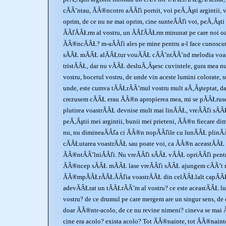
cĂÂ˘ntau, ĂÂ®ncotro aĂÂľi pornit, voi peĂ‚Âşti argintii, v
oprim, de ce nu ne mai oprim, cine sunteĂÂľi voi, peĂ‚Âşti
ĂÂľĂÂŁrm al vostru, un ĂÂľĂÂŁrm minunat pe care noi 
ĂÂ®ncĂÂŁ? m-aĂÂľi ales pe mine pentru a-l face cunoscu
sĂÂŁ mĂÂŁ alĂÂŁtur vouĂÂŁ cĂÂ˘ntĂÂ˘nd melodia voas
tristĂÂŁ, dar nu vĂÂŁ desluĂ‚Âşesc cuvintele, gura mea n
vostru, bocetul vostru, de unde vin aceste lumini colorate, s
unde, este cumva tĂÂŁrĂÂ˘mul vostru mult aĂ‚Âşteptat, d
crezusem cĂÂŁ erau ĂÂ®n apropierea mea, mi se pĂÂŁruse
plutirea voastrĂÂŁ devnise mult mai linĂÂŁ, vreĂÂľi sĂ
peĂ‚Âştii mei argintii, bunii mei prieteni, ĂÂ®n fiecare 
nu, nu dimineaĂÂľa ci ĂÂ®n nopĂÂľile cu lunĂÂŁ plinĂ
cĂÂŁutarea voastrĂÂŁ sau poate voi, ca ĂÂ®n aceastĂÂŁ
ĂÂ®ntĂÂ˘lniĂÂľi. Nu vreĂÂľi sĂÂŁ vĂÂŁ opriĂÂľi pentr
ĂÂ®ncep sĂÂŁ mĂÂŁ lase vreĂÂľi sĂÂŁ ajungem cĂÂ˘t
ĂÂ®mpĂÂŁrĂÂŁĂÂľia voastrĂÂŁ din celĂÂŁlalt capĂÂŁt
adevĂÂŁrat un tĂÂŁrĂÂ˘m al vostru? ce este aceastĂÂŁ lu
vostru? de ce drumul pe care mergem are un singur sens, de 
doar ĂÂ®ntr-acolo, de ce nu revine nimeni? cineva se mai 
cine era acolo? exista acolo? Tot ĂÂ®nainte, tot ĂÂ®nain