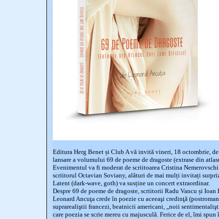
Editura Herg Benet și Club A vă invită vineri, 18 octombrie, de
lansare a volumului 69 de poeme de dragoste (extrase din atlasu
Evenimentul va fi moderat de scriitoarea Cristina Nemerovschi și 
scriitorul Octavian Soviany, alături de mai mulți invitați surpri
Latent (dark-wave, goth) va susține un concert extraordinar.
Despre 69 de poeme de dragoste, scriitorii Radu Vancu și Ioan 
Leonard Ancuţa crede în poezie cu aceeaşi credinţă (postromanti
suprarealiştii francezi, beatnicii americani, „noii sentimentalişti
care poezia se scrie mereu cu majusculă. Ferice de el, îmi spun