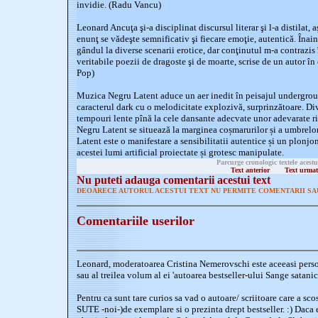
invidie. (Radu Vancu)
Leonard Ancuţa şi-a disciplinat discursul literar şi l-a distilat, 
enunţ se vădeşte semnificativ şi fiecare emoţie, autentică. Înaint
gândul la diverse scenarii erotice, dar conţinutul m-a contrazis
veritabile poezii de dragoste şi de moarte, scrise de un autor în
Pop)
Muzica Negru Latent aduce un aer inedit în peisajul undergrou
caracterul dark cu o melodicitate explozivă, surprinzătoare. Div
tempouri lente pînă la cele dansante adecvate unor adevarate rit
Negru Latent se situează la marginea coșmarurilor și a umbrelor
Latent este o manifestare a sensibilitatii autentice și un plonjo
acestei lumi artificial proiectate și grotesc manipulate.
Parcurge cronologic textele acestu
Text anterior
Text urmat
Nu puteti adauga comentarii acestui text
DEOARECE AUTORUL ACESTUI TEXT NU PERMITE COMENTARII SA
Comentariile userilor
Leonard, moderatoarea Cristina Nemerovschi este aceeasi persoa
sau al treilea volum al ei 'autoarea bestseller-ului Sange satanic
Pentru ca sunt tare curios sa vad o autoare/ scriitoare care a 
SUTE -noi-)de exemplare si o prezinta drept bestseller. :) Daca es