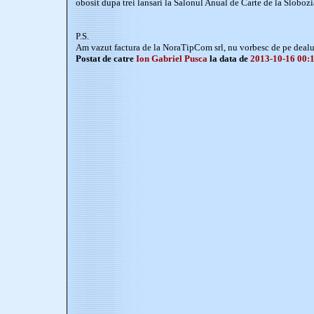
obosit dupa trei lansari la Salonul Anual de Carte de la Slobozia
P.S.
Am vazut factura de la NoraTipCom srl, nu vorbesc de pe dealur
Postat de catre
Ion Gabriel Pusca
la data de
2013-10-16 00: