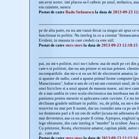
am avut noroc. imi placea sa-l caftesc pe unul, stefanica, asa,
era cuminte, saracu
Postat de catre
Radu Stefanescu
la data de
2013-09-23 12
pe de alta parte, eu nu am vazut decat ca singur ati spus ce-s
functionar in politie. Nu inteleg in ce a constat "demascarea"
Evident, in masura in care credeti ca este util.
Postat de catre
sters sters
la data de
2013-09-23 12:18:15
pai, nu mi-s politist, nici nu-i iubesc asa de mult pe cei din
care-s si politisti, dar nu am printre ei niciun prieten. ches
incompatibile. dar mi-s si eu un fel de electronist amator, in
si aparate de radio, cand a aparut primul home computer (po
Maracineanu", habar n-am de ce) mi-am construit unul, de la
unei biciclete si a unui aparat de masura rusesc. azi m-o ca
de a mai umbla in vreo scula electronica ma inerfeaza rau di 
pasiunea pentru meserie si aplecarea catre cuvinte. Ce nu int
declinam gradele militare in public. eu, de pilda, nu mi-s dec
rezervist nu mai pot fi numit, dar nu consider asta ca pe un f
iar dumneata pari a fi un om de suflet (scuza-mi adresarea di
mai devremior, asa ca nu poate fi crima. A propos, englezii s
lege obisnuite, din cate inteleg si "murder" la ucidere. Asa c
Cu prietenie, Kosta, electronist amator, capitan pârât, autor 
şi... cam atat.
Postat de catre
sters sters
la data de
2013-09-23 12:12:34