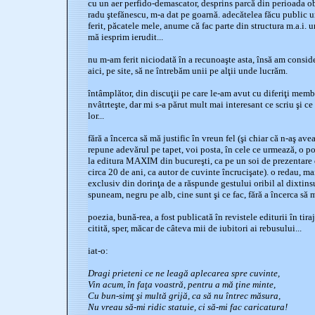
cu un aer perfido-demascator, desprins parcă din perioada o
radu ştefănescu, m-a dat pe goarnă. adecătelea făcu public u
ferit, păcatele mele, anume că fac parte din structura m.a.i. un 
mă iesprim ierudit...
nu m-am ferit niciodată în a recunoaşte asta, însă am conside
aici, pe site, să ne întrebăm unii pe alţii unde lucrăm.
întâmplător, din discuţii pe care le-am avut cu diferiţi membr
nvâtrteşte, dar mi s-a părut mult mai interesant ce scriu şi c
lor...
fără a încerca să mă justific în vreun fel (şi chiar că n-aş avea
repune adevărul pe tapet, voi posta, în cele ce urmează, o po
la editura MAXIM din bucureşti, ca pe un soi de prezentare 
circa 20 de ani, ca autor de cuvinte încrucişate). o redau, mai
exclusiv din dorinţa de a răspunde gestului oribil al dixtins
spuneam, negru pe alb, cine sunt şi ce fac, fără a încerca să m
poezia, bună-rea, a fost publicată în revistele editurii în tir
citită, sper, măcar de câteva mii de iubitori ai rebusului...
iat-o:
Dragi prieteni ce ne leagă aplecarea spre cuvinte,
Vin acum, în faţa voastră, pentru a mă ţine minte,
Cu bun-simţ şi multă grijă, ca să nu întrec măsura,
Nu vreau să-mi ridic statuie, ci să-mi fac caricatura!