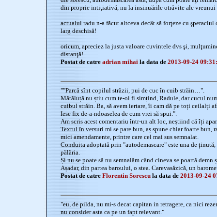
din proprie intiţiativă, nu la insinuările otrăvite ale vreunui a
actualul radu n-a făcut altceva decât să forţeze cu şperaclul o
larg deschisă!
oricum, apreciez la justa valoare cuvintele dvs şi, mulţumin
distanţă!
Postat de catre
adrian mihai
la data de
2013-09-24 09:31
""Parcă sînt copilul străzii, pui de cuc în cuib străin…".
Mătăluță nu știu cum te-oi fi simțind, Radule, dar cucul numa
cuibul străin. Ba, să avem iertare, îi cam dă pe toți ceilalți af
Iese fix de-a-ndoaselea de cum vrei să spui.".
Am scris acest comentariu într-un alt loc, neștiind că îți apa
Textul în versuri mi se pare bun, aș spune chiar foarte bun, r
mici amendamente, printre care cel mai sus semnalat.
Conduita adoptată prin "autodemascare" este una de ținută,
pălăria.
Și nu se poate să nu semnalăm când cineva se poartă demn și
Așadar, din partea baroului, o stea. Carevasăzică, un barome
Postat de catre
Florentin Sorescu
la data de
2013-09-24 0
"eu, de pilda, nu mi-s decat capitan in retragere, ca nici reze
nu consider asta ca pe un fapt relevant."