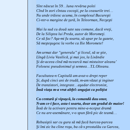
Sînt născut în 59…luna revărsa polei
Cînd în zori cîntau cocoşii, pe la ceasurile trei…
Nu unde trăiesc acuma, în complexul Bucureşti
Ci-ntr-o margine de ţară, în Teleorman, Necşeşti
Mai la sud cu două sate sau comune, dacă vreţi,
De la Siliştea lui Preda, autor de Moromeţi.
Ce să fac? Aşa-mi fu soarta, să apar pe la gazete,
Să meşteşugesc la vorbe ca Ilie Moromete!
Am urmat dar “generala” şi liceul, să se ştie,
Lîngă Liviu Vasilică, şi mai jos, la Lixăndie
Şi de-aceea cînd mă-ncearcă mai mistuitor aleanu’
Folosesc pseudonimul şi semnez…T.L.Olteanu.
Facultatea-n Capitală am avut-o drept reper
Şi, după cinci ani de trudă, m-am văzut şi inginer
De tranzistori, integrate…aşadar electronist,
Însă viaţa m-a vrut altfel: angajat ca poliţist
Cu centură şi vipuşcă, la comandă dau onor,
N-am ce-i face, asta-i soarta, doar am gradul de maior!
Însă de la activare pentru mine-a-nceput dramă
Ce nu are-asemănare, v-o spun fără pic de teamă…
Rebusiştii sar cu gura să mă facă harcea-parcea
Şi îmi zic ba cîine roşu, ba că-s prostalău ca Garcea,