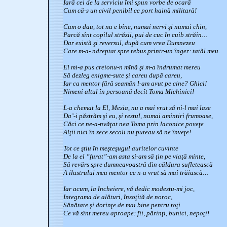
Iară cei de la serviciu îmi spun vorbe de ocară
Cum că-s un civil penibil ce port haină militară!
Cum o dau, tot nu e bine, numai nervi şi numai chin,
Parcă sînt copilul străzii, pui de cuc în cuib străin…
Dar există şi reversul, după cum vrea Dumnezeu
Care m-a- ndreptat spre rebus printr-un înger: tatăl meu.
El mi-a pus creionu-n mînă şi m-a îndrumat mereu
Să dezleg enigme-sute şi careu după careu,
Iar ca mentor fără seamăn l-am avut pe cine? Ghici!
Nimeni altul în persoană decît Toma Michinici!
L-a chemat la El, Mesia, nu a mai vrut să ni-l mai lase
Da’-i păstrăm şi eu, şi restul, numai amintiri frumoase,
Căci ce ne-a-nvăţat nea Toma prin laconice poveţe
Alţii nici în zece secoli nu puteau să ne înveţe!
Tot ce ştiu în meşteşugul auritelor cuvinte
De la el “furat”-am asta si-am să ţin pe viaţă minte,
Să revărs spre dumneavoastră din căldura sufletească
A ilustrului meu mentor ce n-a vrut să mai trăiască…
Iar acum, la încheiere, vă dedic modestu-mi joc,
Integrama de alături, însoţită de noroc,
Sănătate şi dorinţe de mai bine pentru toţi
Ce vă sînt mereu aproape: fii, părinţi, bunici, nepoţi!