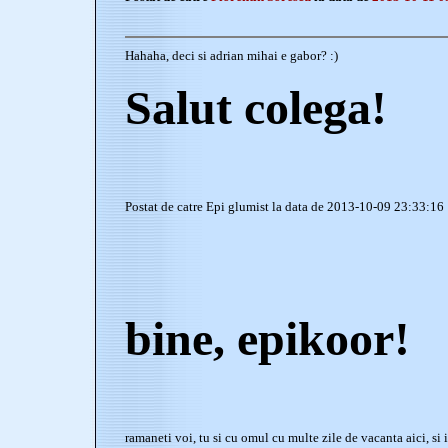
Hahaha, deci si adrian mihai e gabor? :)
Salut colega!
Postat de catre Epi glumist la data de 2013-10-09 23:33:16
bine, epikoor!
ramaneti voi, tu si cu omul cu multe zile de vacanta aici, si i