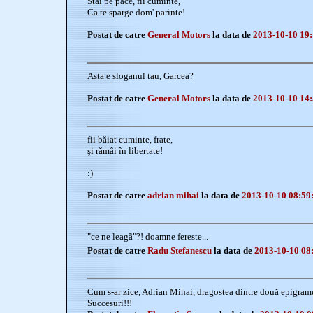
Stai pe pace, fii cuminte,
Ca te sparge dom' parinte!
Postat de catre
General Motors
la data de
2013-10-10 19:
Asta e sloganul tau, Garcea?
Postat de catre
General Motors
la data de
2013-10-10 14:
fii băiat cuminte, frate,
şi rămâi în libertate!
:)
Postat de catre
adrian mihai
la data de
2013-10-10 08:59
"ce ne leagã"?! doamne fereste...
Postat de catre
Radu Stefanescu
la data de
2013-10-10 08
Cum s-ar zice, Adrian Mihai, dragostea dintre două epigrame
Succesuri!!!