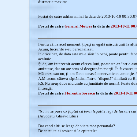
distractie maxima...
Postat de catre adrian mihai la data de 2013-10-10 00:36:0
Postat de catre
General Motors
la data de
2013-10-11 00:
Pentru că, la acel moment, țipați în egală măsură unii la alț
Acum, lucrurile s-au personalizat.
În orice caz, de data asta mi-a sărit în ochi, poate pentru fap
acalmie.
Și da, am intervenit acum câteva luni, poate un an într-o as
amintesc, dar nu are sens să dezgropăm morții. În favoarea ta
Mă crezi sau nu, ți-am făcut această observație cu amiciție.
A.M. acum câteva săptămâni, într-o "dispută" similară cu R.
P.S. Nu m-aș duce niciunde cu jumătate de normă. Poate doa
întreagă.
Postat de catre
Florentin Sorescu
la data de
2013-10-11 0
"Nu mi se pare ok faptul că te-ai legat/te legi de lucruri ca
(Arvocatu' Ghiavolului)
Dar cand altii se leaga de viata mea personala?
De ce nu te-ai sesizat si la epitetele: