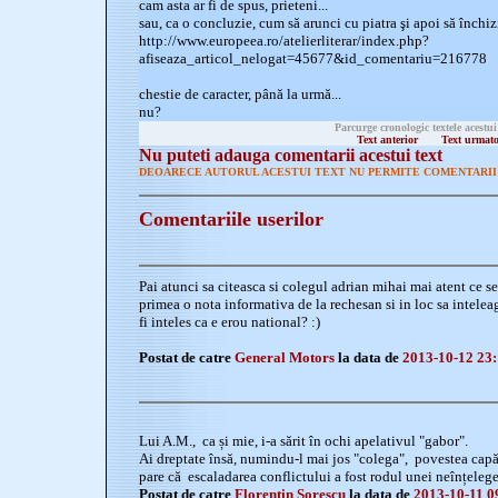
cam asta ar fi de spus, prieteni...
sau, ca o concluzie, cum să arunci cu piatra şi apoi să închiz
http://www.europeea.ro/atelierliterar/index.php?
afiseaza_articol_nelogat=45677&id_comentariu=216778
chestie de caracter, până la urmă...
nu?
Parcurge cronologic textele acestui
Text anterior
Text urmat
Nu puteti adauga comentarii acestui text
DEOARECE AUTORUL ACESTUI TEXT NU PERMITE COMENTARII 
Comentariile userilor
Pai atunci sa citeasca si colegul adrian mihai mai atent ce s
primea o nota informativa de la rechesan si in loc sa inteleaga
fi inteles ca e erou national? :)
Postat de catre
General Motors
la data de
2013-10-12 23:
Lui A.M., ca și mie, i-a sărit în ochi apelativul "gabor".
Ai dreptate însă, numindu-l mai jos "colega", povestea capăt
pare că escaladarea conflictului a fost rodul unei neînțelege
Postat de catre
Florentin Sorescu
la data de
2013-10-11 0