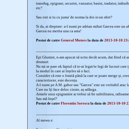
transfug, epigrant, securist, vanzator, basist, tradator, imbui
etc?
Sau esti si tu cu juma' de norma la doi si-un sfert?
Si da, ai dreptate: a-l numi pe adrian mihai Garcea este un a
Garcea nu merita una ca asta!
Postat de catre
General Motors
la data de
2013-10-10 23:
Epi Glumist, n-am apucat să scriu decât acum, dat fiind că a
drumuri.
Nu mi se pare ok faptul că te-ai legat/te legi de lucruri care 
la modul în care ai înțeles să o faci.
Consider că este o limită până la care se poate merge și, ceea
caracterizeze, este decența.
A-l numi pe A.M. gabor sau "Garcea" este un veritabil atac l
Care nu îți face deloc cinste, aș adăuga.
Armele unui epigramist ar trebui să fie subtilitatea, rafiname
Sau mă înșel?
Postat de catre
Florentin Sorescu
la data de
2013-10-10 2
Al mewu e: