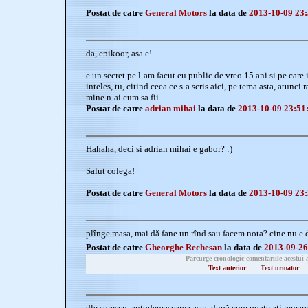
Postat de catre
General Motors
la data de
2013-10-09 23:
da, epikoor, asa e!
e un secret pe l-am facut eu public de vreo 15 ani si pe care il
inteles, tu, citind ceea ce s-a scris aici, pe tema asta, atunci
mine n-ai cum sa fii...
Postat de catre
adrian mihai
la data de
2013-10-09 23:51
Hahaha, deci si adrian mihai e gabor? :)
Salut colega!
Postat de catre
General Motors
la data de
2013-10-09 23:
plînge masa, mai dă fane un rînd sau facem nota? cine nu e de
Postat de catre
Gheorghe Rechesan
la data de
2013-09-26
Parcurge cronologic comentariile acestui 
Text anterior
Text urmator
dle sorescu, autodemascarea asta, după cum poate aţi remarc