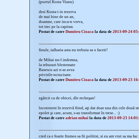
(poetul Kosta Vianu)
desi Kosta-i in rezerva
de mai bine de un an,
doamne, care inca-n verva,
tot trec pe la capitan.
Postat de catre
Dumitru Cioaca
la data de
2013-09-24 05
finule, talharia asta nu trebuia sa o faceti!
de Mihai nu-l indemna,
la rebusuri blestemate
Basescu azi n-ar avea
privirile-ncrucisate.
Postat de catre
Dumitru Cioaca
la data de
2013-09-23 16
zgârcit ca de obicei, dle recheşan!
locotenent în rezervă fiind, aţi dat doar una din cele două st
epolet şi care, acum, s-au transformat în trese... :)
Postat de catre
adrian mihai
la data de
2013-09-23 14:01
cred ca e foarte frumos sa fii politist, si eu am vrut sa ma fac