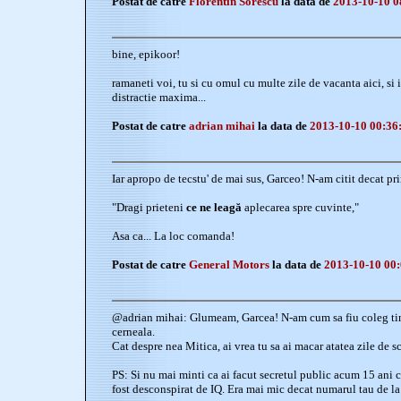
Postat de catre
Florentin Sorescu
la data de
2013-10-10 0
bine, epikoor!
ramaneti voi, tu si cu omul cu multe zile de vacanta aici, si i
distractie maxima...
Postat de catre
adrian mihai
la data de
2013-10-10 00:36
Iar apropo de tecstu' de mai sus, Garceo! N-am citit decat pr
"Dragi prieteni
ce ne leagă
aplecarea spre cuvinte,"
Asa ca... La loc comanda!
Postat de catre
General Motors
la data de
2013-10-10 00:
@adrian mihai: Glumeam, Garcea! N-am cum sa fiu coleg ti
cerneala.
Cat despre nea Mitica, ai vrea tu sa ai macar atatea zile de sc
PS: Si nu mai minti ca ai facut secretul public acum 15 ani ca 
fost desconspirat de IQ. Era mai mic decat numarul tau de la