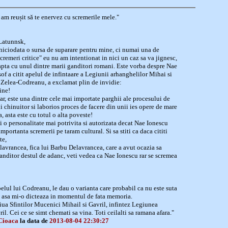
 am reușit să te enervez cu scremerile mele."
Latunnsk,
niciodata o sursa de suparare pentru mine, ci numai una de
scremeri critice" eu nu am intentionat in nici un caz sa va jignesc,
eapta cu unul dintre marii ganditori romani. Este vorba despre Nae
of a citit apelul de infintaare a Legiunii arhanghelilor Mihai si
 Zelea-Codreanu, a exclamat plin de invidie:
ine!
r, este una dintre cele mai importate parghii ale procesului de
i chinuitor si laborios proces de facere din unii ies opere de mare
a, asta este cu totul o alta poveste!
i o personalitate mai potrivita si autorizata decat Nae Ionescu
mportanta scremerii pe taram cultural. Si sa stiti ca daca cititi
te,
lavrancea, fica lui Barbu Delavrancea, care a avut ocazia sa
anditor destul de adanc, veti vedea ca Nae Ionescu rar se scremea
pelul lui Codreanu, le dau o varianta care probabil ca nu este suta
re asa mi-o dicteaza in momentul de fata memoria.
 ziua Sfintilor Mucenici Mihail si Gavril, infintez Legiunea
l. Cei ce se simt chemati sa vina. Toti ceilalti sa ramana afara."
Cioaca
la data de
2013-08-04 22:30:27