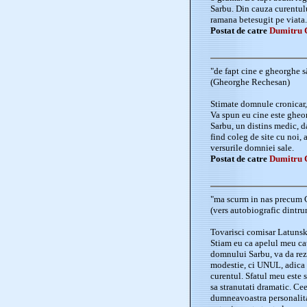
Sarbu. Din cauza curentului
ramana betesugit pe viata.
Postat de catre
Dumitru 
"de fapt cine e gheorghe s
(Gheorghe Rechesan)
Stimate domnule cronicar,
Va spun eu cine este gheo
Sarbu, un distins medic, da
find coleg de site cu noi, 
versurile domniei sale.
Postat de catre
Dumitru 
"ma scurm in nas precum
(vers autobiografic dintr
Tovarisci comisar Latunsk
Stiam eu ca apelul meu cat
domnului Sarbu, va da rezu
modestie, ci UNUL, adica c
curentul. Sfatul meu este sa
sa stranutati dramatic. Cee
dumneavoastra personalita