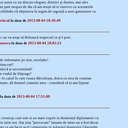
un autor cu un discurs elegant, distinct și distins, mai ales
mi pare nespus de rău că am reușit să te enervez cu scremerile
cilitîndu-vă obținerea în regim de urgență a unei garsoniere cu
riticul
la data de
2013-08-04 18:36:49
nu va reuşi să fitilească respectul ce ţi-l port...
fanescu
la data de
2013-08-04 18:02:25
 de informator pe tine, esculabe!
inaș ești!
ăduvă și neconsulată!
n vraful de hîrţoage!
 în cazul în care coana dătculeasa, doica cu stea de comisar
frunte, dă drumul comului meu - consideră că te-am înjurat
la data de
2013-08-04 17:51:09
cronicar, care este si un mare expert in domeniul diplomatiei cu
ie intre noi. Asa zisa "provocare" lansata de mine nu a fost decat
ret ca am facut acel comentariu in subsolul domnului Gheorghe