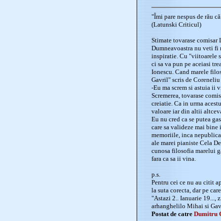
"Îmi pare nespus de rău că
(Latunski Criticul)
Stimate tovarase comisar 
Dumneavoastra nu veti fi 
inspiratie. Cu "viitoarele 
ci sa va pun pe aceiasi tr
Ionescu. Cand marele filos
Gavril" scris de Coreneliu
-Eu ma screm si astuia ii v
Scremerea, tovarase comisa
creiatie. Ca in urma acestu
valoare iar din altii altcev
Eu nu cred ca se putea gas
care sa valideze mai bine i
memoriile, inca nepublica
ale marei pianiste Cela De
cunosa filosofia marelui g
fara ca sa ii vina.
p.s.
Pentru cei ce nu au citit a
la suta corecta, dar pe ca
"Astazi 2.. Ianuarie 19...,
arhanghelilo Mihai si Gavri
Postat de catre
Dumitru 