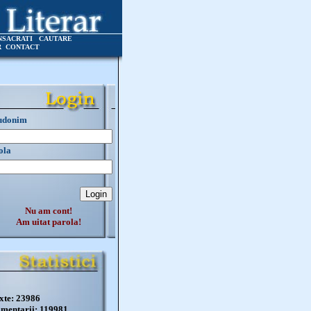
NSACRATI
CAUTARE
R
CONTACT
udonim
ola
Nu am cont!
Am uitat parola!
xte: 23986
mentarii: 119981