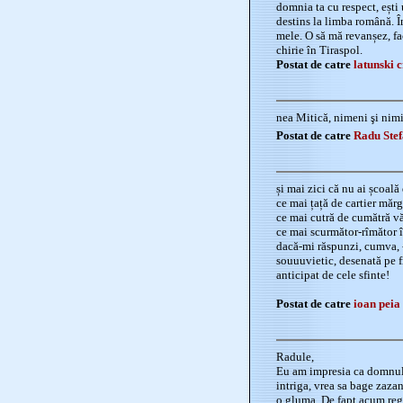
domnia ta cu respect, ești 
destins la limba română. Î
mele. O să mă revanșez, fa
chirie în Tiraspol.
Postat de catre
latunski c
nea Mitică, nimeni şi nimic 
Postat de catre
Radu Ste
și mai zici că nu ai școală
ce mai țață de cartier mărg
ce mai cutră de cumătră v
ce mai scurmător-rîmător î
dacă-mi răspunzi, cumva, -
souuuvietic, desenată pe 
anticipat de cele sfinte!
Postat de catre
ioan peia
Radule,
Eu am impresia ca domnul 
intriga, vrea sa bage zazan
o gluma. De fapt acum reg