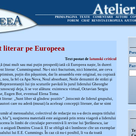
PRIMA PAGINA
TEXTE
COMENTARII
AUTORI
CO
FORUM
CHAT
REVISTA EUROPEEA
AJUTO
 literar pe Europeea
Pse
Text postat de
latunski criticul
ță (mai mult sau mai puțin prosperă) iată că Europeea naște, în dureri
Par
ent literar: Cummingsmul. Nu-i nici fracturism, nici himerist, are ceva
ptimism, puțin din pășunism, dar în ansamblu este original, nu copiază
, nou, la fel ca Apa Nova, Noul absorbant, Noile denumiri de străzi şi
eprezentanții lui țin scuturile pavăză în jurul liderului Gheorghe
unoscuţi deja, li se vor alătura: exintescu virtual, Octavian Sergiu
he, Eugen Bot, eventual Elena Toma.
 literar: „Sunt liber să gîndesc pozitiv” ,întocmit de liderul grupului,
tori care nu aderă (musai) la aceleaşi concepţii literare, dar se simt
număr al mensualului, colectivul de redacţie nu s-a decis asupra titlului
 bla”), susţinerea materială este asigurată prin renta viageră a liderului
ucerea în limbi de circulaţie preventivă îi revine lui Ştefănescu, iar
 o asigură Dumitru Cioacă. El se obligă să-i înmîneze cîte un exemplar
Te
alului lui E.E. Cummings. În caz că nu-i posibil, îi va da toată
Co