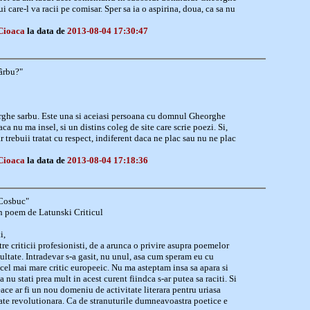
 care-l va racii pe comisar. Sper sa ia o aspirina, doua, ca sa nu
Cioaca
la data de
2013-08-04 17:30:47
ârbu?"
rghe sarbu. Este una si aceiasi persoana cu domnul Gheorghe
ca nu ma insel, si un distins coleg de site care scrie poezi. Si,
ar trebuii tratat cu respect, indiferent daca ne plac sau nu ne plac
Cioaca
la data de
2013-08-04 17:18:36
 Cosbuc"
un poem de Latunski Criticul
i,
re criticii profesionisti, de a arunca o privire asupra poemelor
ltate. Intradevar s-a gasit, nu unul, asa cum speram eu cu
el mai mare critic europeeic. Nu ma asteptam insa sa apara si
 nu stati prea mult in acest curent fiindca s-ar putea sa raciti. Si
ace ar fi un nou domeniu de activitate literara pentru uriasa
te revolutionara. Ca de stranuturile dumneavoastra poetice e