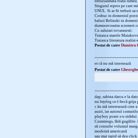
entuziasmata toata lumea.
Singurul repros pe care mi
UNUL. Si ar fii trebuit sa
Cosbuc in domeniul poezie
balsoi Belinski in domeniu
dumneavoastra scremeri cr
Cu salutari tovarasesti:
Traiasca marele Maiakovs
Traiasca literatura realist-
Postat de catre
Dumitru 
er că nu mă intersează
Postat de catre
Gheorghe
dap, sabina datcu e la dat
nu înțeleg ce-l frecă grija
c ău mă interesează cine a
auzit, iar autorul comurilo
playboy poate s-o strădui 
Cummings, fără gugălite. î
să consulte volumul marga
modernă americană
sau mai rapid să dea clic