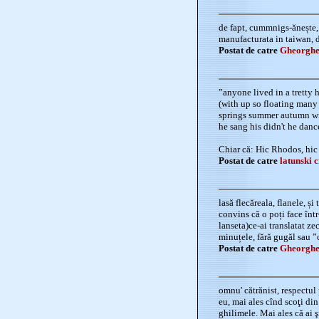
de fapt, cummnigs-ănește, î
manufacturata in taiwan, d
Postat de catre
Gheorghe
”anyone lived in a tretty
(with up so floating many
springs summer autumn wi
he sang his didn't he danc
Chiar că: Hic Rhodos, hic 
Postat de catre
latunski c
lasă flecăreala, flanele, și
convins că o poți face într
lanseta)ce-ai translatat ze
minuțele, fără gugăl sau ”
Postat de catre
Gheorghe
omnu' cătrănist, respectul 
eu, mai ales cînd scoţi din
ghilimele. Mai ales că ai ş