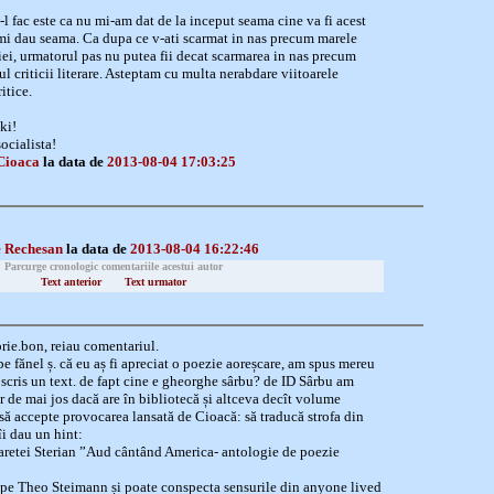
-l fac este ca nu mi-am dat de la inceput seama cine va fi acest
-mi dau seama. Ca dupa ce v-ati scarmat in nas precum marele
i, urmatorul pas nu putea fii decat scarmarea in nas precum
l criticii literare. Asteptam cu multa nerabdare viitoarele
itice.
ki!
socialista!
Cioaca
la data de
2013-08-04 17:03:25
 Rechesan
la data de
2013-08-04 16:22:46
Parcurge cronologic comentariile acestui autor
Text anterior
Text urmator
orie.bon, reiau comentariul.
 pe fănel ș. că eu aș fi apreciat o poezie aoreșcare, am spus mereu
 scris un text. de fapt cine e gheorghe sârbu? de ID Sârbu am
r de mai jos dacă are în bibliotecă și altceva decît volume
să accepte provocarea lansată de Cioacă: să traducă strofa din
i dau un hint:
retei Sterian ”Aud cântând America- antologie de poezie
k pe Theo Steimann și poate conspecta sensurile din anyone lived