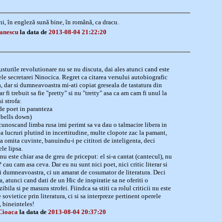
ni, în engleză sună bine, în română, ca dracu.
fanescu
la data de
2013-08-04 21:22:20
turile revolutionare nu se nu discuta, dai ales atunci cand este
tele secretarei Ninocica. Regret ca citarea versului autobiografic
a, dar si dumneavoastra mi-ati copiat greseala de tastatura din
 fi trebuit sa fie "pretty" si nu "tretty" asa ca am cam fi unul la
i strofa:
de poet in paranteza
 bells down)
cunoscand limba rusa imi perimt sa va dau o talmacire libera in
a lucruri plutind in incertitudine, multe clopote zac la pamant,
sa omita cuvinte, banuindu-i pe cititori de inteligenta, deci
le lipsa.
u este chiar asa de greu de priceput: el si-a cantat (cantecul), nu
? cau cam asa ceva. Dar eu nu sunt nici poet, nici critic literar si
i dumneavoastra, ci un amarat de cosumator de literatura. Deci
 atunci cand dati de un Hic de inspiratie sa ne oferiti o
bila si pe masura strofei. Fiindca sa stiti ca rolul criticii nu este
 sovietice prin literatura, ci si sa interpreze pertinent operele
, bineinteles!
Cioaca
la data de
2013-08-04 20:37:20