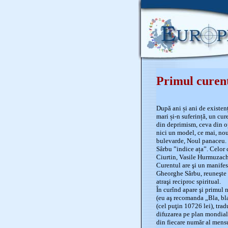
Primul curent
După ani și ani de existen
mari și-n suferință, un cur
din deprimism, ceva din o
nici un model, ce mai, nou
bulevarde, Noul panaceu. R
Sârbu ”indice ața”. Celor c
Ciurtin, Vasile Hurmuzac
Curentul are şi un manifest
Gheorghe Sârbu, reuneşte au
atraşi reciproc spiritual.
În curînd apare şi primul 
(eu aş recomanda „Bla, bla,
(cel puţin 10726 lei), trad
difuzarea pe plan mondial
din fiecare număr al mensu