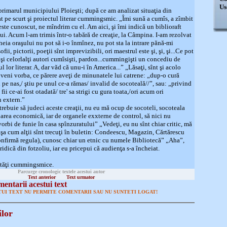
Us
rimarul municipiului Ploieşti; după ce am analizat situaţia din
at pe scurt şi proiectul literar cummingsmic. „Îmi sună a cumîs, a zîmbit
este cunoscut, ne mîndrim cu el. Am aici, şi îmi indică un biblioraft
ui. Acum l-am trimis într-o tabără de creaţie, la Câmpina. I-am rezolvat
 cheia oraşului nu pot să i-o înmînez, nu pot sta la intrare pănă-mi
fii, pictorii, poeţii sînt imprevizibili, ori maestrul este şi, şi, şi...Ce pot
 şi celorlalţi autori cumîsişti, pardon...cummingişti un concediu de
ul lor literar. A, dar văd că unu-i în America...” „Lăsaţi, sînt şi acolo
t veni vorba, ce părere aveţi de minunatele lui catrene: „dup-o cură
i pe nas,/ ştiu pe unul ce-a rămas/ invalid de socoteală//”, sau: „privind
fii ce-ai fost otadată/ tre' sa strigi cu gura toata,/ori acum ori
 extern.”
trebuie să judeci aceste creaţii, nu eu mă ocup de socoteli, socoteala
oarea economică, iar de organele exxterne de control, să nici nu
orbi de funie în casa spînzuratului” „Vedeţi, eu nu sînt chiar critic, mă
aşa cum alţii sînt trecuţi în buletin: Condeescu, Magazin, Cărtărescu
confirmă regula), cunosc chiar un etnic cu numele Bibliotecă” „Aha”,
idică din fotzoliu, iar eu pricepui că audienţa s-a încheiat.
utăţi cummingsmice.
Parcurge cronologic textele acestui autor
Text anterior
Text urmator
entarii acestui text
UI TEXT NU PERMITE COMENTARII SAU NU SUNTETI LOGAT!
ilor