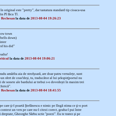
n original este ”pretty”, dar tastatura standard tip cioaca-usa
in Pî făcu Tî.
 Rechesan
la data de
2013-08-04 19:26:23
 how town
 bells down)
nter
ed his did”
salta!
riticul
la data de
2013-08-04 19:06:21
 tradu amărîta aia de strofșoară, are doar patru versulețe, sunt
-un sfert de ceas!deși, tu, traducător al lui șekspir(poetul nu
ci de sonete ale bardului ar trebui s-o dovedești în maxim trei
chirică”.
 Rechesan
la data de
2013-08-04 18:41:55
pe care ţi-l poartă Ştefănescu e nimic pe lîngă stima ce ţi-o port
 context un vers pe care nu-l citezi corect, geaba-l pui între
i dreptate, Gheorghe Sârbu scrie "poezi”. Eu te tratez și pe