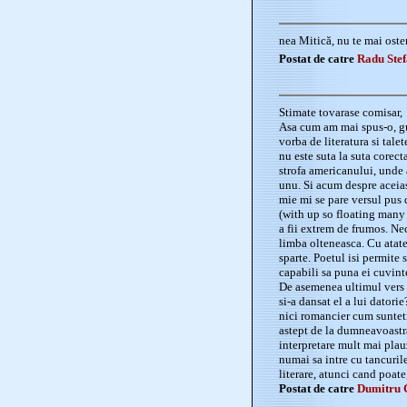
nea Mitică, nu te mai oste
Postat de catre
Radu Ste
Stimate tovarase comisar,
Asa cum am mai spus-o, gus
vorba de literatura si tale
nu este suta la suta corect
strofa americanului, unde ar
unu. Si acum despre aceias
mie mi se pare versul pus 
(with up so floating many
a fii extrem de frumos. Ne
limba olteneasca. Cu atate
sparte. Poetul isi permite 
capabili sa puna ei cuvinte
De asemenea ultimul vers n
si-a dansat el a lui datorie
nici romancier cum suntet
astept de la dumneavoastra,
interpretare mult mai plauzi
numai sa intre cu tancurile
literare, atunci cand poate
Postat de catre
Dumitru 