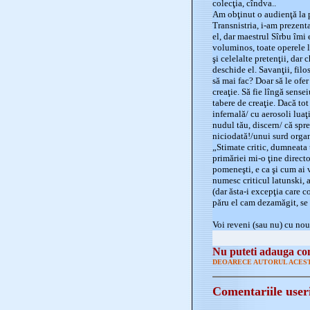
colecţia, cîndva..
Am obţinut o audienţă la p
Transnistria, i-am prezent
el, dar maestrul Sîrbu îmi 
voluminos, toate operele l
şi celelalte pretenţii, dar
deschide el. Savanţii, filoso
să mai fac? Doar să le ofer
creaţie. Să fie lîngă sensei
tabere de creaţie. Dacă to
infernală/ cu aerosoli luaţ
nudul tău, discern/ că spre 
niciodată!/unui surd organ
„Stimate critic, dumneata 
primăriei mi-o ţine direct
pomeneşti, e ca şi cum ai v
numesc criticul latunski, 
(dar ăsta-i excepţia care 
păru el cam dezamăgit, se r
Voi reveni (sau nu) cu no
Nu puteti adauga com
DEOARECE AUTORUL ACEST
Comentariile user