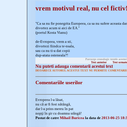
vrem motivul real, nu cel fictiv
"Ca sa nu fie ponegrita Europeea, ca sa nu sufere aceasta dam
divortez acum si aici de EA."
(poetul Kosta Vianu)
de-Evropeea, vrem a sti,
divortezi fiindca te-nsala,
sau ca nu ti-a dat copii
dup-atata osteneala?!
Parcurge cronologic textele acestui
Text anterior
Text urmat
Nu puteti adauga comentarii acestui text
DEOARECE AUTORUL ACESTUI TEXT NU PERMITE COMENTARII 
Comentariile userilor
Evropeea l-a lăsat,
nu că ar fi fost nătângă,
dar l-a prins mereu în pat
nopţi în şir cu doamna srângă!
Postat de catre
Mihail Buricea
la data de
2013-06-25 18: