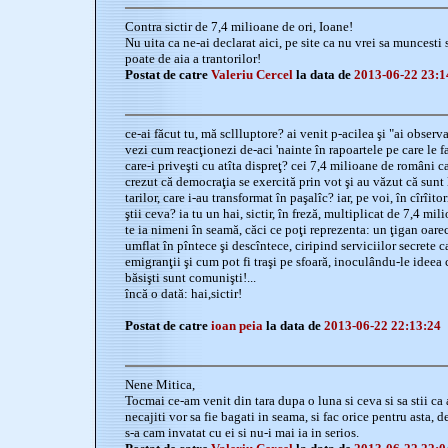
Contra sictir de 7,4 milioane de ori, Ioane!
Nu uita ca ne-ai declarat aici, pe site ca nu vrei sa muncesti 
poate de aia a trantorilor!
Postat de catre
Valeriu Cercel
la data de
2013-06-22 23:1
ce-ai făcut tu, mă scllluptore? ai venit p-acilea şi "ai observa
vezi cum reacţionezi de-aci 'nainte în rapoartele pe care le fa
care-i priveşti cu atîta dispreţ? cei 7,4 milioane de români ca
crezut că democraţia se exercită prin vot şi au văzut că sunt
tarilor, care i-au transformat în paşalîc? iar, pe voi, în cîrîi
ştii ceva? ia tu un hai, sictir, în freză, multiplicat de 7,4 mi
te ia nimeni în seamă, căci ce poţi reprezenta: un ţigan oare
umflat în pîntece şi descîntece, ciripind serviciilor secrete 
emigranţii şi cum pot fi traşi pe sfoară, inoculându-le ideea 
băsişti sunt comunişti!...
încă o dată: hai,sictir!
Postat de catre
ioan peia
la data de
2013-06-22 22:13:24
Nene Mitica,
Tocmai ce-am venit din tara dupa o luna si ceva si sa stii ca 
necajiti vor sa fie bagati in seama, si fac orice pentru asta,
s-a cam invatat cu ei si nu-i mai ia in serios.