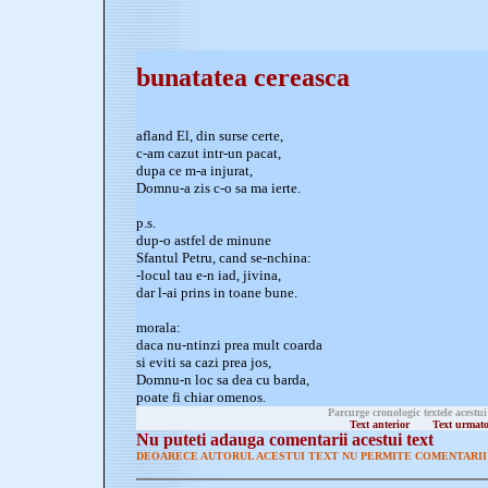
bunatatea cereasca
afland El, din surse certe,
c-am cazut intr-un pacat,
dupa ce m-a injurat,
Domnu-a zis c-o sa ma ierte.
p.s.
dup-o astfel de minune
Sfantul Petru, cand se-nchina:
-locul tau e-n iad, jivina,
dar l-ai prins in toane bune.
morala:
daca nu-ntinzi prea mult coarda
si eviti sa cazi prea jos,
Domnu-n loc sa dea cu barda,
poate fi chiar omenos.
Parcurge cronologic textele acestui
Text anterior
Text urmat
Nu puteti adauga comentarii acestui text
DEOARECE AUTORUL ACESTUI TEXT NU PERMITE COMENTARII 