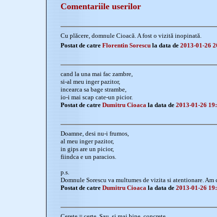
Comentariile userilor
Cu plăcere, domnule Cioacă. A fost o vizită inopinată.
Postat de catre
Florentin Sorescu
la data de
2013-01-26 2
cand la una mai fac zambre,
si-al meu inger pazitor,
incearca sa bage strambe,
io-i mai scap cate-un picior.
Postat de catre
Dumitru Cioaca
la data de
2013-01-26 19
Doamne, desi nu-i frumos,
al meu inger pazitor,
in gips are un picior,
fiindca e un paracios.
p.s.
Domnule Sorescu va multumes de vizita si atentionare. Am c
Postat de catre
Dumitru Cioaca
la data de
2013-01-26 19
Cerete = certe. Sau, și mai bine, concrete.