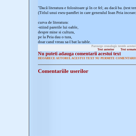
"Dacă literatura e folositoare şi în ce fel; au dacă ba. (test te
(Titlul unui eseu-pamflet in care generalul Ioan Peia incearca
curva de literatura:
-stiind parerile lui oable,
despre mine si cultura,
pe la Peia dau o tura,
doar cand vreau sa-l bat la table.
Parcurge cronologic textele acestui
Text anterior
Text urmat
Nu puteti adauga comentarii acestui text
DEOARECE AUTORUL ACESTUI TEXT NU PERMITE COMENTARII 
Comentariile userilor