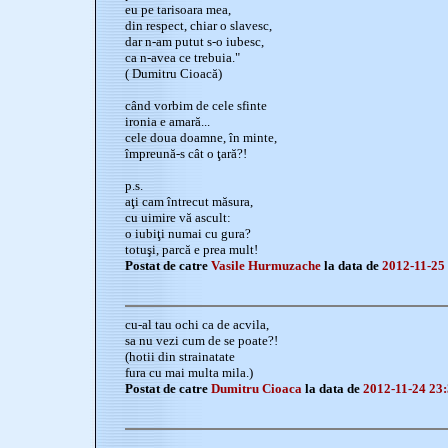
eu pe tarisoara mea,
din respect, chiar o slavesc,
dar n-am putut s-o iubesc,
ca n-avea ce trebuia."
( Dumitru Cioacă)
când vorbim de cele sfinte
ironia e amară...
cele doua doamne, în minte,
împreună-s cât o ţară?!
p.s.
aţi cam întrecut măsura,
cu uimire vă ascult:
o iubiţi numai cu gura?
totuşi, parcă e prea mult!
Postat de catre
Vasile Hurmuzache
la data de
2012-11-25
cu-al tau ochi ca de acvila,
sa nu vezi cum de se poate?!
(hotii din strainatate
fura cu mai multa mila.)
Postat de catre
Dumitru Cioaca
la data de
2012-11-24 23: