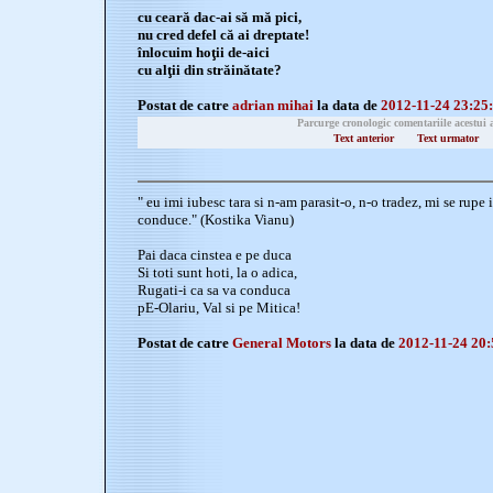
cu ceară dac-ai să mă pici,
nu cred defel că ai dreptate!
înlocuim hoţii de-aici
cu alţii din străinătate?
Postat de catre
adrian mihai
la data de
2012-11-24 23:25
Parcurge cronologic comentariile acestui 
Text anterior
Text urmator
" eu imi iubesc tara si n-am parasit-o, n-o tradez, mi se rupe
conduce." (Kostika Vianu)
Pai daca cinstea e pe duca
Si toti sunt hoti, la o adica,
Rugati-i ca sa va conduca
pE-Olariu, Val si pe Mitica!
Postat de catre
General Motors
la data de
2012-11-24 20: