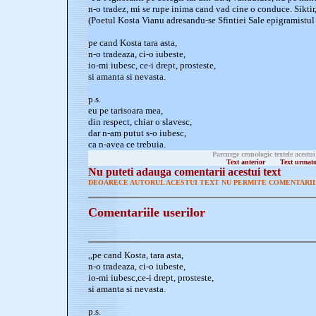
n-o tradez, mi se rupe inima cand vad cine o conduce. Siktir,
(Poetul Kosta Vianu adresandu-se Sfintiei Sale epigramistul
pe cand Kosta tara asta,
n-o tradeaza, ci-o iubeste,
io-mi iubesc, ce-i drept, prosteste,
si amanta si nevasta.
p.s.
eu pe tarisoara mea,
din respect, chiar o slavesc,
dar n-am putut s-o iubesc,
ca n-avea ce trebuia.
Parcurge cronologic textele acestui
Text anterior
Text urmat
Nu puteti adauga comentarii acestui text
DEOARECE AUTORUL ACESTUI TEXT NU PERMITE COMENTARII 
Comentariile userilor
,,pe cand Kosta, tara asta,
n-o tradeaza, ci-o iubeste,
io-mi iubesc,ce-i drept, prosteste,
si amanta si nevasta.
p.s.