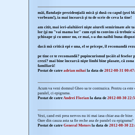
măi, flatulaţie prezidenţială mică şi dusă cu capul (şezi bl
vorbeam!), ia mai încearcă şi tu de scrie de ceva la tine!
am citit, mai ieri-alaltăieri nişte aiureli semirimate ale 
lor (şi nu "vai mama lor" cum eşti tu convins că trebuie să 
şchioape şi cu umor nu, ce mai, s-a dus naibii buna dispoziţ
dacă mă critică epi e una, el se pricepe, îl recomandă rez
pe tine ce te recomandă? pupincurismul ţocăit al feselor 
crezi? mai bine încearcă nişte limbi bine plasate, că zona r
familiară!
Postat de catre
adrian mihai
la data de
2012-08-31 00:47
Acum va veni domnul Gheo sa te contrazica. Pentru ca este
paralel, ci epigrama.
Postat de catre
Andrei Florian
la data de
2012-08-30 22:5
Vezi, cand esti prea nervos nu iti mai iasa chiar asa de bine.
Oare din cauza asta sa fie reche asa de paralel cu epigrama?
Postat de catre
General Motors
la data de
2012-08-30 22: