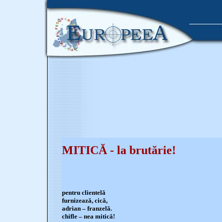
MITICĂ - la brutărie!
pentru clientelă
furnizează, cică,
adrian – franzelă.
chifle – nea mitică!