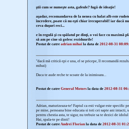
ştii cum se numeşte asta, gafeule? fugă de ideaţie!
aşadar, recomandarea de la nenea cu halat alb este rudotel
încredere, poate că nu eşti chiar irecuperabil! iar dacă nu
ceva duşuri reci...
e în regulă şi cu spălatul pe dinţi, o voi face cu maximă p
să am pe cine să golesc reziduurile!
Postat de catre
adrian mihai
la data de
2012-08-31 08:09
"dacă mă critică epi e una, el se pricepe, îl recomandă rezul
mihai)
Daca te aude reche te scoate de la inimioara...
Postat de catre
General Motors
la data de
2012-08-31 06:
Adrian, maturizeaza-te! Faptul ca esti vulgar este specific p
pe mine, persoana bine educata si toti cei sapte ani intacti, 
pentru chestia asta, te sigur, nu trebuie sa te dezici de idol
Hai, spala-te pe dinti!
Postat de catre
Andrei Florian
la data de
2012-08-31 01:2