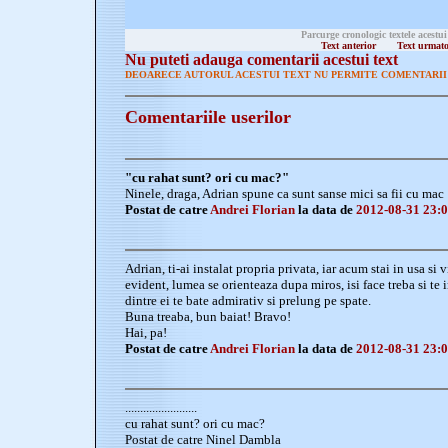
Parcurge cronologic textele acestui
Text anterior
Text urmat
Nu puteti adauga comentarii acestui text
DEOARECE AUTORUL ACESTUI TEXT NU PERMITE COMENTARII 
Comentariile userilor
"cu rahat sunt? ori cu mac?"
Ninele, draga, Adrian spune ca sunt sanse mici sa fii cu mac 
Postat de catre
Andrei Florian
la data de
2012-08-31 23:0
Adrian, ti-ai instalat propria privata, iar acum stai in usa si v
evident, lumea se orienteaza dupa miros, isi face treba si te in
dintre ei te bate admirativ si prelung pe spate.
Buna treaba, bun baiat! Bravo!
Hai, pa!
Postat de catre
Andrei Florian
la data de
2012-08-31 23:0
........................
cu rahat sunt? ori cu mac?
Postat de catre Ninel Dambla