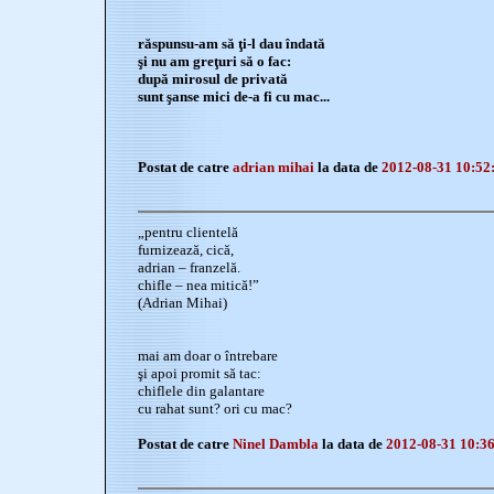
răspunsu-am să ţi-l dau îndată
şi nu am greţuri să o fac:
după mirosul de privată
sunt şanse mici de-a fi cu mac...
Postat de catre
adrian mihai
la data de
2012-08-31 10:52
„pentru clientelă
furnizează, cică,
adrian – franzelă.
chifle – nea mitică!”
(Adrian Mihai)
mai am doar o întrebare
şi apoi promit să tac:
chiflele din galantare
cu rahat sunt? ori cu mac?
Postat de catre
Ninel Dambla
la data de
2012-08-31 10:3