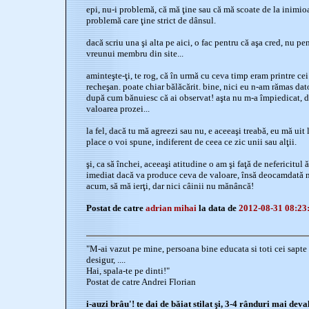
epi, nu-i problemă, că mă ţine sau că mă scoate de la inimioar
problemă care ţine strict de dânsul.
dacă scriu una şi alta pe aici, o fac pentru că aşa cred, nu pe
vreunui membru din site...
aminteşte-ţi, te rog, că în urmă cu ceva timp eram printre cei
recheşan. poate chiar bălăcărit. bine, nici eu n-am rămas dat
după cum bănuiesc că ai observat! aşta nu m-a împiedicat, d
valoarea prozei...
la fel, dacă tu mă agreezi sau nu, e aceeaşi treabă, eu mă uit l
place o voi spune, indiferent de ceea ce zic unii sau alţii.
şi, ca să închei, aceeaşi atitudine o am şi faţă de nefericitul
imediat dacă va produce ceva de valoare, însă deocamdată nu 
acum, să mă ierţi, dar nici câinii nu mănâncă!
Postat de catre
adrian mihai
la data de
2012-08-31 08:23
"M-ai vazut pe mine, persoana bine educata si toti cei sapte 
desigur, ....
Hai, spala-te pe dinti!"
Postat de catre Andrei Florian
i-auzi brâu'! te dai de băiat stilat şi, 3-4 rânduri mai deval