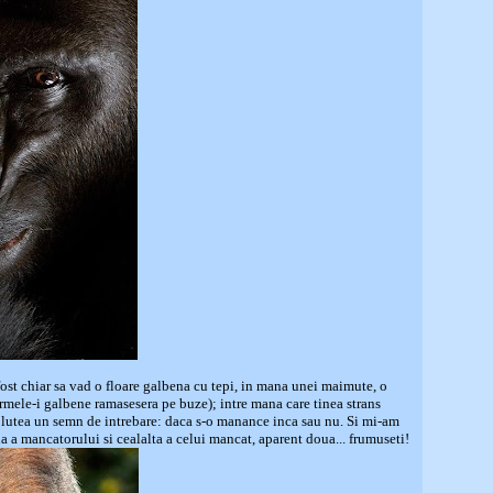
ost chiar sa vad o floare galbena cu tepi, in mana unei maimute, o
rmele-i galbene ramasesera pe buze); intre mana care tinea strans
i plutea un semn de intrebare: daca s-o manance inca sau nu. Si mi-am
a a mancatorului si cealalta a celui mancat, aparent doua... frumuseti!