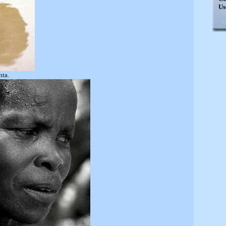
Us
nta.