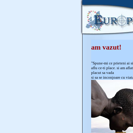
am vazut!
"Spune-mi ce prieteni ai si
aflu ce-ti place. si am afl
placut sa vada
si sa se inconjoare cu via