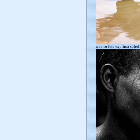
a caror fete exprima suferi