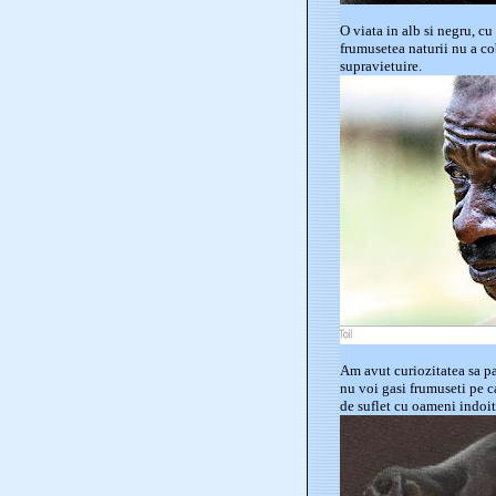
O viata in alb si negru, cu
frumusetea naturii nu a cob
supravietuire.
Am avut curiozitatea sa pa
nu voi gasi frumuseti pe ca
de suflet cu oameni indoiti