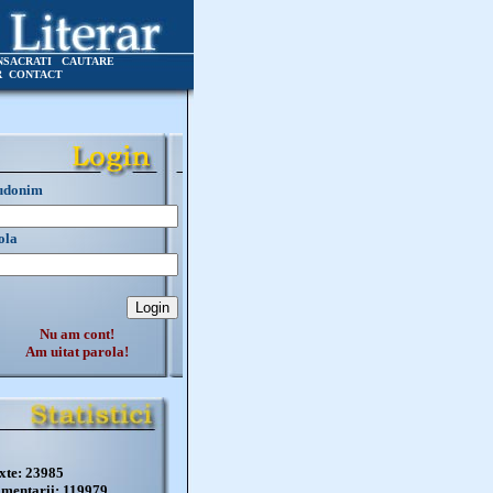
NSACRATI
CAUTARE
R
CONTACT
udonim
ola
Nu am cont!
Am uitat parola!
xte: 23985
mentarii: 119979