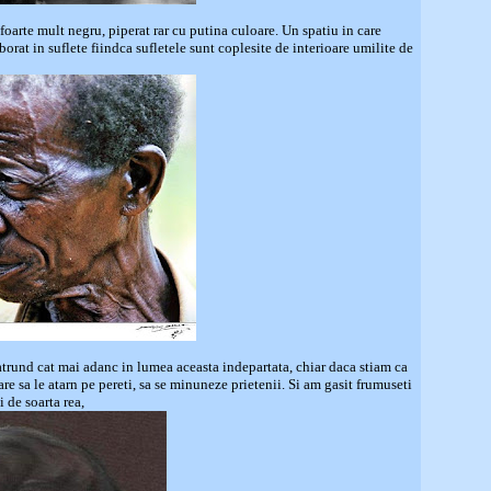
 foarte mult negru, piperat rar cu putina culoare. Un spatiu in care
orat in suflete fiindca sufletele sunt coplesite de interioare umilite de
trund cat mai adanc in lumea aceasta indepartata, chiar daca stiam ca
re sa le atarn pe pereti, sa se minuneze prietenii. Si am gasit frumuseti
 de soarta rea,