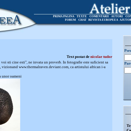
PRIMA PAGINA
TEXTE
COMENTARII
AUTORI
CO
FORUM
CHAT
REVISTA EUROPEEA
AJUTO
Pse
Text postat de
nicolae tudor
 voi sti cine esti", ne invata un proverb. In fotografie este suficient sa
Par
at, vizionand www.thermalraven.deviant.com, ca artistului african i-a
ta unor oameni
Te
Co