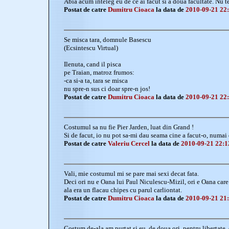
Abia acum inteleg eu de ce ai facut si a doua facultate. Nu t
Postat de catre
Dumitru Cioaca
la data de
2010-09-21 22
Se misca tara, domnule Basescu
(Ecsintescu Virtual)
Ilenuta, cand il pisca
pe Traian, matroz frumos:
-ca si-a ta, tara se misca
nu spre-n sus ci doar spre-n jos!
Postat de catre
Dumitru Cioaca
la data de
2010-09-21 22
Costumul sa nu fie Pier Jarden, luat din Grand !
Si de facut, io nu pot sa-mi dau seama cine a facut-o, numai 
Postat de catre
Valeriu Cercel
la data de
2010-09-21 22:1
Vali, mie costumul mi se pare mai sexi decat fata.
Deci ori nu e Oana lui Paul Niculescu-Mizil, ori e Oana care
ala era un flacau chipes cu parul carliontat.
Postat de catre
Dumitru Cioaca
la data de
2010-09-21 21
Costum de-ala am purtat si eu, de doua ori, pentru libertate,