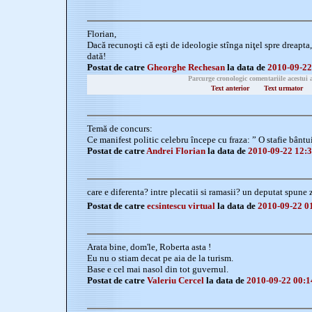
Florian,
Dacă recunoşti că eşti de ideologie stînga niţel spre dreapta
dată!
Postat de catre
Gheorghe Rechesan
la data de
2010-09-22
Parcurge cronologic comentariile acestui 
Text anterior
Text urmator
Temă de concurs:
Ce manifest politic celebru începe cu fraza: ” O stafie bânt
Postat de catre
Andrei Florian
la data de
2010-09-22 12:3
care e diferenta? intre plecatii si ramasii? un deputat spune 
Postat de catre
ecsintescu virtual
la data de
2010-09-22 0
Arata bine, dom'le, Roberta asta !
Eu nu o stiam decat pe aia de la turism.
Base e cel mai nasol din tot guvernul.
Postat de catre
Valeriu Cercel
la data de
2010-09-22 00:1