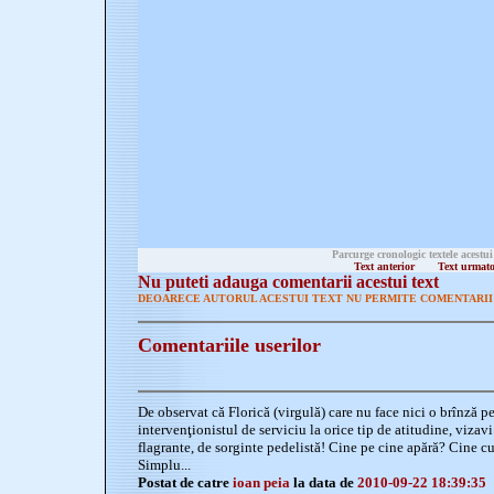
Parcurge cronologic textele acestui
Text anterior
Text urmat
Nu puteti adauga comentarii acestui text
DEOARECE AUTORUL ACESTUI TEXT NU PERMITE COMENTARII 
Comentariile userilor
De observat că Florică (virgulă) care nu face nici o brînză pe 
intervenţionistul de serviciu la orice tip de atitudine, vizavi 
flagrante, de sorginte pedelistă! Cine pe cine apără? Cine cu
Simplu...
Postat de catre
ioan peia
la data de
2010-09-22 18:39:35