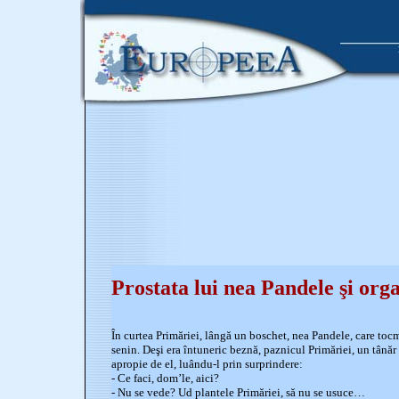
Prostata lui nea Pandele şi orga
În curtea Primăriei, lângă un boschet, nea Pandele, care tocm
senin. Deşi era întuneric beznă, paznicul Primăriei, un tânăr 
apropie de el, luându-l prin surprindere:
- Ce faci, dom’le, aici?
- Nu se vede? Ud plantele Primăriei, să nu se usuce…