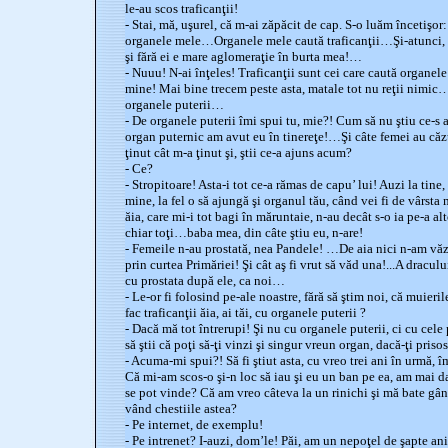
le-au scos traficanţii!
- Stai, mă, uşurel, că m-ai zăpăcit de cap. S-o luăm încetişor
organele mele…Organele mele caută traficanţii…Şi-atunci, tr
şi fără ei e mare aglomeraţie în burta mea!…
- Nuuu! N-ai înţeles! Traficanţii sunt cei care caută organel
mine! Mai bine trecem peste asta, matale tot nu reţii nimic
organele puterii…
- De organele puterii îmi spui tu, mie?! Cum să nu ştiu ce-s al
organ puternic am avut eu în tinereţe!…Şi câte femei au căz
ţinut cât m-a ţinut şi, ştii ce-a ajuns acum?
- Ce?
- Stropitoare! Asta-i tot ce-a rămas de capu’ lui! Auzi la tine,
mine, la fel o să ajungă şi organul tău, când vei fi de vârsta m
ăia, care mi-i tot bagi în măruntaie, n-au decât s-o ia pe-a a
chiar toţi…baba mea, din câte ştiu eu, n-are!
- Femeile n-au prostată, nea Pandele! …De aia nici n-am văz
prin curtea Primăriei! Şi cât aş fi vrut să văd una!...A dracu
cu prostata după ele, ca noi…
- Le-or fi folosind pe-ale noastre, fără să ştim noi, că muieri
fac traficanţii ăia, ai tăi, cu organele puterii ?
- Dacă mă tot întrerupi! Şi nu cu organele puterii, ci cu cele
să ştii că poţi să-ţi vinzi şi singur vreun organ, dacă-ţi pris
- Acuma-mi spui?! Să fi ştiut asta, cu vreo trei ani în urmă, î
Că mi-am scos-o şi-n loc să iau şi eu un ban pe ea, am mai
se pot vinde? Că am vreo câteva la un rinichi şi mă bate gâ
vând chestiile astea?
- Pe internet, de exemplu!
- Pe intrenet? I-auzi, dom’le! Păi, am un nepoţel de şapte ani