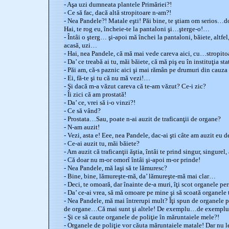
- Aşa uzi dumneata plantele Primăriei?!
- Ce să fac, dacă altă stropitoare n-am?!
- Nea Pandele?! Matale eşti! Păi bine, te ştiam om serios…d
Hai, te rog eu, încheie-te la pantaloni şi…şterge-o!…
- Întâi o şterg… şi-apoi mă închei la pantaloni, băiete, altf
acasă, uzi…
- Hai, nea Pandele, că mă mai vede careva aici, cu…stropitoa
- Da’ ce treabă ai tu, măi băiete, că mă piş eu în instituţia sta
- Păi am, că-s paznic aici şi mai rămân pe drumuri din cauz
- Ei, fă-te şi tu că nu mă vezi!…
- Şi dacă m-a văzut careva că te-am văzut? Ce-i zic?
- Îi zici că am prostată!
- Da’ ce, vrei să i-o vinzi?!
- Ce să vând?
- Prostata…Sau, poate n-ai auzit de traficanţii de organe?
- N-am auzit!
- Vezi, asta e! Eee, nea Pandele, dac-ai şti câte am auzit eu d
- Ce-ai auzit tu, măi băiete?
- Am auzit că traficanţii ăştia, întâi te prind singur, singure
- Că doar nu m-or omorî întâi şi-apoi m-or prinde!
- Nea Pandele, mă laşi să te lămuresc?
- Bine, bine, lămureşte-mă, da’ lămureşte-mă mai clar…
- Deci, te omoară, dar înainte de-a muri, îţi scot organele p
- Da’ ce-ai vrea, să mă omoare pe mine şi să scoată organele 
- Nea Pandele, mă mai întrerupi mult? Îţi spun de organele pe
de organe…Că mai sunt şi altele! De exemplu…de exemplu, 
- Şi ce să caute organele de poliţie în măruntaiele mele?!
- Organele de poliţie vor căuta măruntaiele matale! Dar nu le