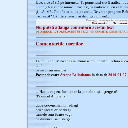
face, zice că stă pe intrenet…Te pomeneşti c-o fi traficant 
nu poţi fi sigur pe nimic…Da’ las’, că vorbesc eu cu el la t
şi…Auzi?...Tot afli tu multe pe aici…De vreun program Rabla
n-ai auzit? Că…tare le-aş mai da organul meu!...
Parcurge cronologic textele acestui
Text anterior
Text urmat
Nu puteti adauga comentarii acestui text
DEOARECE AUTORUL ACESTUI TEXT NU PERMITE COMENTARII 
Comentariile userilor
La multi ani, Mitica! Iti multumesc mult pentru lectura si 
tau!
Sa ne citim sanatosi!
Postat de catre
Atropa Belladonna
la data de
2010-01-07 
…Hai, te rog eu, încheie-te la pantaloni şi…şterge-o!…
(Paznicul Atropei )
dupa ce-o-nchizi in nadragi
orice faci si orice dregi
sansele sunt foarte vagi
pe dumneai sa o stergi.