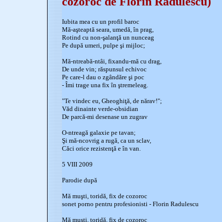
cozoroc de Florin Radulescu)
Iubita mea cu un profil baroc
Mă-aşteaptă seara, umedă, în prag,
Rotind cu non-şalanţă un nunceag
Pe după umeri, pulpe şi mijloc;
Mă-ntreabă-ntâi, fixandu-mă cu drag,
De unde vin; răspunsul echivoc
Pe care-l dau o zgândăre şi poc
- Îmi trage una fix în ştremeleag.
"Te vindec eu, Gheoghiţă, de nărav!";
Văd dinainte verde-obsidian
De parcă-mi desenase un zugrav
O-ntreagă galaxie pe tavan;
Şi mă-ncovrig a rugă, ca un sclav,
Căci orice rezistenţă e în van.
5 VIII 2009
Parodie după
Mă muşti, toridă, fix de cozoroc
sonet porno pentru profesionisti - Florin Radulescu
Mă muşti, toridă, fix de cozoroc