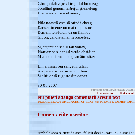
Când pedalez pe-al trupului bunceag,
Sondând genuni, măreţul ştremeleag
Exonerează toxicul amoc,
Idila noastră vrea să prindă cheag
Dar sentimente nu mai ţin pe stoc.
Demult, te adoram ca un flaimoc
Gibon, când atârnai în prepeleag
Şi, căţărat pe sânul tău vârlav,
Plonjam spre ochiul verde-obsidian,
M-ai transformat, cu geamătul sitav,
Din armăsar pur sânge în talan;
Azi părăsesc un orizont bolnav
Şi alţii or să-ţi guste din copan...
30-01-2007
Parcurge cronologic textele acestui
Text anterior
Text urmat
Nu puteti adauga comentarii acestui text
DEOARECE AUTORUL ACESTUI TEXT NU PERMITE COMENTARII 
Comentariile userilor
Ambele sonete sunt de stea, felicit deci autorii, nu numai au