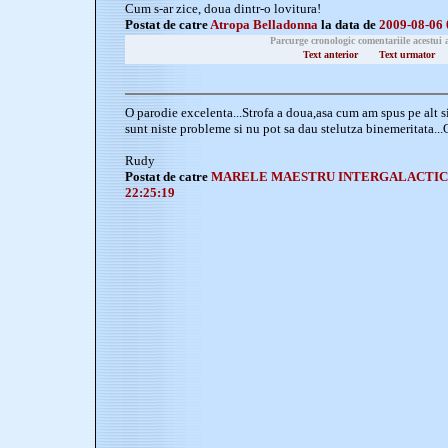
Cum s-ar zice, doua dintr-o lovitura!
Postat de catre
Atropa Belladonna
la data de
2009-08-06 
Parcurge cronologic comentariile acestui 
Text anterior
Text urmator
O parodie excelenta...Strofa a doua,asa cum am spus pe alt s
sunt niste probleme si nu pot sa dau stelutza binemeritata..
Rudy
Postat de catre
MARELE MAESTRU INTERGALACTI
22:25:19