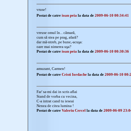
vruse!
Postat de catre
ioan peia
la data de
2009-06-10 00:34:41
vreuse omul în... cămară,
cum să stea pe prag, afară?
dar mă-ntreb, pe bune,-acuşa:
oare mai nimerea uşa?
Postat de catre
ioan peia
la data de
2009-06-10 00:30:36
amuzant, Carmen!
Postat de catre
Cristi Iordache
la data de
2009-06-10 00:
Far' sa-mi dai in scris aflai
Stand de vorba cu vecina,
C-a intrat cand tu ieseai
Nenea de citea lumina !
Postat de catre
Valeriu Cercel
la data de
2009-06-09 23:0