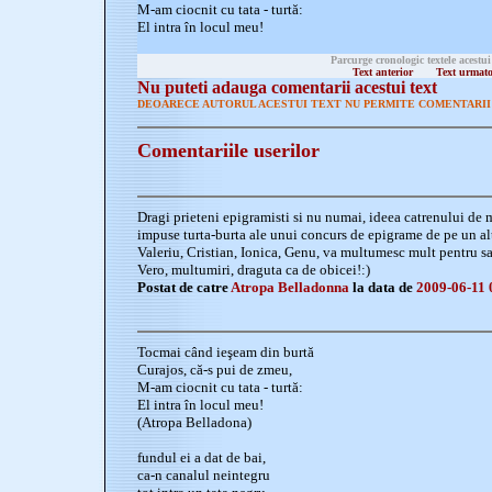
M-am ciocnit cu tata - turtă:
El intra în locul meu!
Parcurge cronologic textele acestui
Text anterior
Text urmat
Nu puteti adauga comentarii acestui text
DEOARECE AUTORUL ACESTUI TEXT NU PERMITE COMENTARII 
Comentariile userilor
Dragi prieteni epigramisti si nu numai, ideea catrenului de m
impuse turta-burta ale unui concurs de epigrame de pe un alt
Valeriu, Cristian, Ionica, Genu, va multumesc mult pentru s
Vero, multumiri, draguta ca de obicei!:)
Postat de catre
Atropa Belladonna
la data de
2009-06-11 
Tocmai când ieşeam din burtă
Curajos, că-s pui de zmeu,
M-am ciocnit cu tata - turtă:
El intra în locul meu!
(Atropa Belladona)
fundul ei a dat de bai,
ca-n canalul neintegru