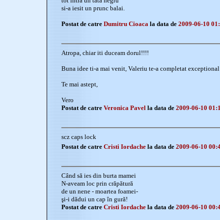
tot intra un tata negru
si-a iesit un prunc balai.
Postat de catre
Dumitru Cioaca
la data de
2009-06-10 01
Atropa, chiar iti duceam dorul!!!!
Buna idee ti-a mai venit, Valeriu te-a completat exceptional
Te mai astept,
Vero
Postat de catre
Veronica Pavel
la data de
2009-06-10 01:
scz caps lock
Postat de catre
Cristi Iordache
la data de
2009-06-10 00:
Când să ies din burta mamei
N-aveam loc prin crăpătură
de un nene - moartea foamei-
şi-i dădui un cap în gură!
Postat de catre
Cristi Iordache
la data de
2009-06-10 00: