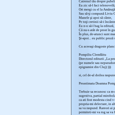
Catrenul tău despre pubel
Eu zic să-l faci telenovelă
Ori mergi cu el la Amăruţă
Sau să-ţi compună Liviu 
Manele şi apoi să cânte,
Pe toţi cretinii să-i încânte
Eu n-o să-l bag la editură,
Că nu-s atât de prost în gu
În plus, de-atunci sunt ma
Şi-apoi... eu public proză 
Cu aceeaşi dragoste planc
Pompiliu Clemfăitu
Directorul editurii „La pr
(pe numele sau nepseudona
epigramist din Cluj):)))
si, cel de-al doilea raspuns
Preastimata Doamna Pompi
Trebuie sa recunosc ca m-a
sugestiva, partial mirobolan
ca ati fost modesta cind v-
propria-mi delectare, in a
sa va raspund. Rareori ai pa
permiteti-mi va rog sa va 