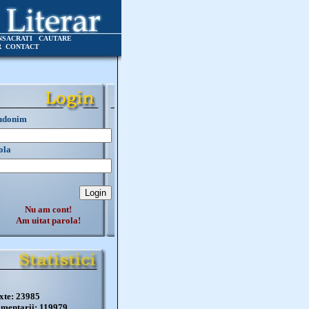
NSACRATI
CAUTARE
R
CONTACT
udonim
ola
Nu am cont!
Am uitat parola!
xte: 23985
mentarii: 119979