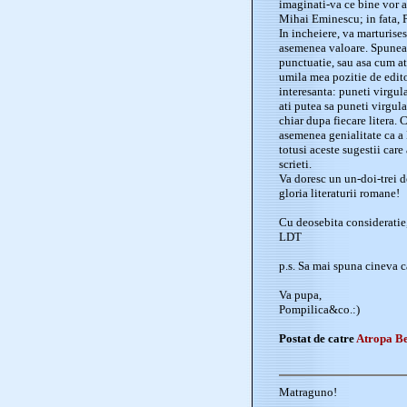
imaginati-va ce bine vor a
Mihai Eminescu; in fata, 
In incheiere, va marturises
asemenea valoare. Spuneati
punctuatie, sau asa cum ati
umila mea pozitie de editor
interesanta: puneti virgula
ati putea sa puneti virgula
chiar dupa fiecare litera. 
asemenea genialitate ca a 
totusi aceste sugestii car
scrieti.
Va doresc un un-doi-trei de
gloria literaturii romane!
Cu deosebita consideratie
LDT
p.s. Sa mai spuna cineva c
Va pupa,
Pompilica&co.:)
Postat de catre
Atropa B
Matraguno!