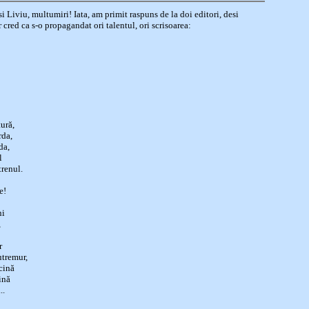
i Liviu, multumiri! Iata, am primit raspuns de la doi editori, desi
 cred ca s-o propagandat ori talentul, ori scrisoarea:
ură,
rda,
da,
l
renul.
e!
ni
,
r
utremur,
icină
ină
..