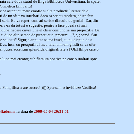
rata cele doua statui de linga Biblioteca Universitara: in spate,
Pompilica Limpaitu!
c ca astept cu mare emotie si alte productii literare de o
 de un sfat: va intrebati daca sa scrieti modern, adica fara
 scris. Eu va repet: cum ati scris e dincolo de genial! Dar, din
, v-as da totusi o sugestie, pentru a face poezia si mai
 dupa fiecare cuvint, fie el chiar conjunctie sau prepozitie. Ba
 si dupa alte semne de punctuatie, precum: !, ?, :, ; samd. Sau
Ce spuneti? Sigur, s-ar putea sa ma insel, eu nu dispun de o
Dvs. Insa, cu preaputinul meu talent, m-am gindit sa va ofer
e ar putea accentua splendida originalitate a POEZIEI pe care o
 luna mai creator, sub flamura poetica pe care o inaltati spre
,
a Pompilica n-are succes!:)))) Sper sa n-o invidieze Vasilica!
elladonna
la data de
2009-05-04 20:31:51