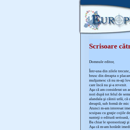
Scrisoare căt
Domnule editor,
Într-una din zilele trecut
brusc din dreapta o placar
mulţumesc că nu m-aţi lovi
care încă nu şi-a revenit.
Aşa că am considerat un a
nori după tot felul de sem
alandala şi câinii urlă, c
dreaptă, sub formă de mic
Atunci m-am interesat imed
scuipau cu graţie cojile de
sunteţi o editură serioasă,
Ba chiar le sponsorizaţi şi
Aşa că m-am hotărât imediat