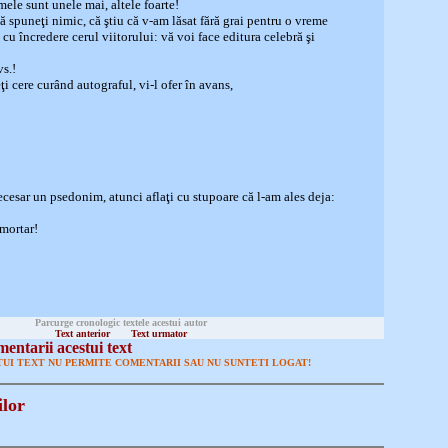
mele sunt unele mai, altele foarte!
ă spuneţi nimic, că ştiu că v-am lăsat fără grai pentru o vreme
i cu încredere cerul viitorului: vă voi face editura celebră şi
s.!
ţi cere curând autograful, vi-l ofer în avans,
ecesar un psedonim, atunci aflaţi cu stupoare că l-am ales deja:
mortar!
Parcurge cronologic textele acestui autor
Text anterior
Text urmator
entarii acestui text
UI TEXT NU PERMITE COMENTARII SAU NU SUNTETI LOGAT!
ilor