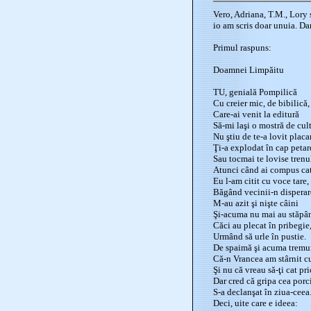
Vero, Adriana, T.M., Lory s
io am scris doar unuia. Dar
Primul raspuns:
Doamnei Limpăitu
TU, genială Pompilică
Cu creier mic, de bibilică,
Care-ai venit la editură
Să-mi laşi o mostră de cult
Nu ştiu de te-a lovit placa
Ţi-a explodat în cap petar
Sau tocmai te lovise trenu
Atunci când ai compus cat
Eu l-am citit cu voce tare,
Băgând vecinii-n disperar
M-au azit şi nişte câini
Şi-acuma nu mai au stăpâ
Căci au plecat în pribegie
Urmând să urle în pustie.
De spaimă şi acuma tremu
Că-n Vrancea am stârnit c
Şi nu că vreau să-ţi cat pr
Dar cred că gripa cea porc
S-a declanşat în ziua-ceea.
Deci, uite care e ideea: