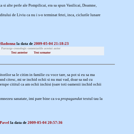
a si alte perle ale Pompilicai, era sa spun Vasilicai, Doamne,
tului de Liviu ca nu i s-o terminat fetei, inca, ciclurile lunare
elladonna
la data de
2009-05-04 21:18:23
Parcurge cronologic comentariile acestui autor
Text anterior
Text urmator
torilor sa le citim in familie cu voce tare, sa pot si eu sa ma
cand citesc, mi se inchid ochii si nu mai vad, doar sa rad cu
rerupe cititul ca am ochii inchisi (oare toti oamenii inchid ochii
umnezeu sanatate, imi pare bine ca s-a
propagandat
textul tau la
 Pavel
la data de
2009-05-04 20:57:36