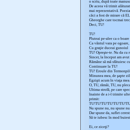
o scriu, după toate manusc
De aceea vă trimit alătura
mai reprezentativă. Poezia
căci a fost de mirare că E
Gheorghe care tocmai trecu
Deci, TU!
TU!
Pluteai pe-alee ca o boare
Ca vântul vara pe ogoare,
Cu graţie duceai gunoiul
TU! Opreşte-te. Nu da cu r
Sincer, la început am avut
Rămâne să mă sfătuiesc cu 
Continuare la TU!
TU! Eroule din Termonpil
Minunea mea, de şapte zil
Egzişti acum în viaţa mea
O, TU, rămâi, TU, nu pleca
Ultima strofă, pe care spec
înainte de a i-l trimite ul
primit:
TU!TU!TU!TU!TU!TU!TU
Nu spune nu, nu spune nu,
Dar spune da, suflet cerest
Să te iubesc în mod buiest
Ei, ce ziceţi?