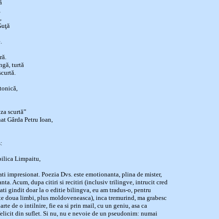
ă
,
,
Guţă
.
ră.
ngă, turtă
scurtă.
tonică,
oza scurtă”
t Gârda Petru Ioan,
:
lica Limpaitu,
ti impresionat. Poezia Dvs. este emotionanta, plina de mister,
ta. Acum, dupa citiri si recitiri (inclusiv trilingve, intrucit cred
ati gindit doar la o editie bilingva, eu am tradus-o, pentru
lte doua limbi, plus moldoveneasca), inca tremurind, ma grabesc
rte de o intilnire, fie ea si prin mail, cu un geniu, asa ca
felicit din suflet. Si nu, nu e nevoie de un pseudonim: numai