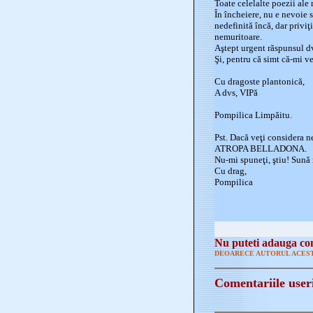
Toate celelalte poezii ale 
În încheiere, nu e nevoie s
nedefinită încă, dar priviţ
nemuritoare.
Aştept urgent răspunsul dv
Şi, pentru că simt că-mi ve
Cu dragoste plantonică,
A dvs, VIPă
Pompilica Limpăitu.
Pst. Dacă veţi considera n
ATROPA BELLADONA.
Nu-mi spuneţi, ştiu! Sună 
Cu drag,
Pompilica
Nu puteti adauga com
DEOARECE AUTORUL ACEST
Comentariile user