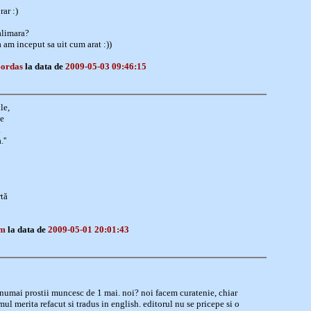
rar :)
calimara?
 am inceput sa uit cum arat :))
Bordas
la data de
2009-05-03 09:46:15
le,
e
.
''
rtă
em
la data de
2009-05-01 20:01:43
a, numai prostii muncesc de 1 mai. noi? noi facem curatenie, chiar
ul merita refacut si tradus in english. editorul nu se pricepe si o