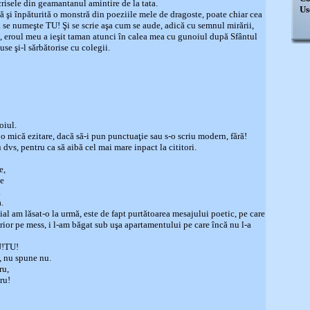
risele din geamantanul amintire de la tata.
Us
tă şi înpăturită o monstră din poeziile mele de dragoste, poate chiar cea
 se numeşte TU! Şi se scrie aşa cum se aude, adică cu semnul mirării,
L, eroul meu a ieşit taman atunci în calea mea cu gunoiul după Sfântul
se şi-l sărbătorise cu colegii.
oiul.
 o mică ezitare, dacă să-i pun punctuaţie sau s-o scriu modern, fără!
dvs, pentru ca să aibă cel mai mare inpact la cititori.
e,
e
.
.
ial am lăsat-o la urmă, este de fapt purtătoarea mesajului poetic, pe care
terior pe mess, i l-am băgat sub uşa apartamentului pe care încă nu l-a
!TU!
 nu spune nu.
ru,
ru!