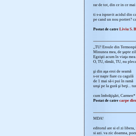
rar de tot, din ce in ce mai 
ti s-a ispravit acidul din 
pe cand un nou portret? ca
Postat de catre
Liviu S. 
,,TU! Eroule din Termonpi
Minunea mea, de şapte zil
Egzişti acum în viaţa mea
O, TU, rămâi, TU, nu pleca.
şi din aşa eroi de seamă
s-or naşte fiare cu cagulă
de 1 mai să-i pui în ramă
unşi pe la gură şi beţi... tu
cum îmbrăţişări, Carmen*
Postat de catre
carpe di
MDA!
editorul are si el zi liber
si azi. va zic doamna, poem