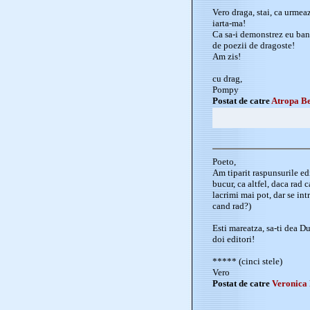
Vero draga, stai, ca urmeaz
iarta-ma!
Ca sa-i demonstrez eu bandi
de poezii de dragoste!
Am zis!
cu drag,
Pompy
Postat de catre
Atropa B
Poeto,
Am tiparit raspunsurile edi
bucur, ca altfel, daca rad 
lacrimi mai pot, dar se int
cand rad?)
Esti mareatza, sa-ti dea D
doi editori!
***** (cinci stele)
Vero
Postat de catre
Veronica