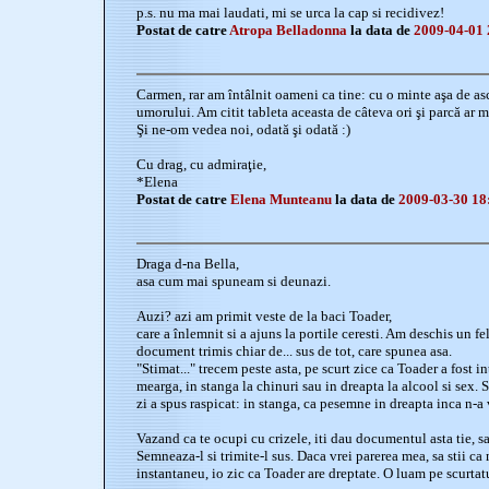
p.s. nu ma mai laudati, mi se urca la cap si recidivez!
Postat de catre
Atropa Belladonna
la data de
2009-04-01 
Carmen, rar am întâlnit oameni ca tine: cu o minte aşa de asc
umorului. Am citit tableta aceasta de câteva ori şi parcă ar ma
Şi ne-om vedea noi, odată şi odată :)
Cu drag, cu admiraţie,
*Elena
Postat de catre
Elena Munteanu
la data de
2009-03-30 18
Draga d-na Bella,
asa cum mai spuneam si deunazi.
Auzi? azi am primit veste de la baci Toader,
care a înlemnit si a ajuns la portile ceresti. Am deschis un fel
document trimis chiar de... sus de tot, care spunea asa.
"Stimat..." trecem peste asta, pe scurt zice ca Toader a fost i
mearga, in stanga la chinuri sau in dreapta la alcool si sex. S
zi a spus raspicat: in stanga, ca pesemne in dreapta inca n-a 
Vazand ca te ocupi cu crizele, iti dau documentul asta tie, sa 
Semneaza-l si trimite-l sus. Daca vrei parerea mea, sa stii ca 
instantaneu, io zic ca Toader are dreptate. O luam pe scurtat