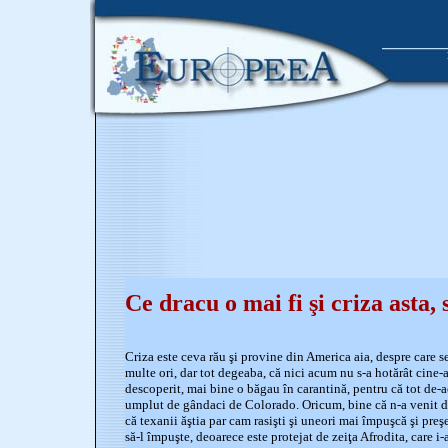
Ce dracu o mai fi şi criza asta
Criza este ceva rău şi provine din America aia, despre care s
multe ori, dar tot degeaba, că nici acum nu s-a hotărât cine-a 
descoperit, mai bine o băgau în carantină, pentru că tot de-ac
umplut de gândaci de Colorado. Oricum, bine că n-a venit d
că texanii ăştia par cam rasişti şi uneori mai împuşcă şi preşe
să-l împuşte, deoarece este protejat de zeiţa Afrodita, care i