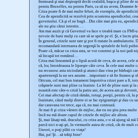
frumoasă şi mai deşteaptă decât cealaltă, başca şi pline de su
pentru Bruxelles, nu pentru Paris, ca să nu avem, Doamne fer
Criza poate fi de mai multe feluri, de exemplu, de apendicit
Cea de apendicită se rezolvă prin scoaterea apendicelui, ce
guvernului. Că şi el ne bagă…Din câte mai ştiu eu, apendicii 
ale nu ştiu cărui intestin….
Am mai auzit şi că Guvernul va face o treabă mare cu FMI-ul,
nevoie de bani mulţi cu care să se spele pe el. Şi, e lucru şti
În general, crizele sunt rare şi pot fi tratate în ambulatoriu. D
recomandată internarea de urgenţă în spitalele de boli psihic
Poate că, măcar cu criza asta, se vor construi şi la noi ţară ni
să încapă tot românul…
Criza mai înseamnă şi o lipsă acută de ceva, de aceea, cele m
că, lor, întotdeauna le lipseşte câte ceva. În cele mai multe c
nu recunosc asta niciodată şi atunci dau vina pe bărbaţii ca
apartenenţă la un sex anume…important e să fie frumos şi sl
Oricum, cel mai bun tratament împotriva crizei pare a fi, totu
crâşmele sunt mai pline ca înainte. La fel de pline sunt şi la
noastră este câte-o criză la patru ani, de aceea am şi devenit
Cei mai afectaţi de criză rămân, totuşi, poeţii, pentru că, la 
înaintate, când mulţi dintre ei se fac epigramişti şi dau cu sab
dar caravana tot trece, aşa că, nu mai contează.
Ar mai fi şi criza vârstei de mijloc, dar eu nu ştiu prea multe
încă nu mă doare capul de crizele de mijloc ale altora.
Şi, mai lăsaţi-mă, dracului, cu criza asta, c-o să ajung să m
parcă nici n-aţi şti, în vremurile astea de criză, cât de mult c
Uneori, o poţi plăti cu viaţa!
Hai, pa! Şi…să trăiţi bine!