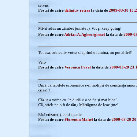
servus
Postat de catre
definitiv retras
la data de
2009-03-30 13:2
Mi-ai adus un zâmbet jumate :). Vot şi keep going!
Postat de catre
Adrian A. Agheorghesei
la data de
2009-03
Tot asa, subiectiv votez si aprind o lumina, nu pot altfel!!!
Vero
Postat de catre
Veronica Pavel
la data de
2009-03-29 23:
Dacă variabilele economice s-ar molipsi de constanța umorului
criză!!!
Căzut-a vorba cu-”n dudău/ o să fie și mai bine”
Că, oricît ne-o fi de rău,/ Mătrăguna de leac ține!
Fără crizare(!), cu simpatie.
Postat de catre
Florentin Maftei
la data de
2009-03-29 20