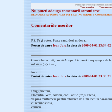
Parcurge cronologic textele acestui
Text anterior
Text urmat
Nu puteti adauga comentarii acestui text
DEOARECE AUTORUL ACESTUI TEXT NU PERMITE COMENTARII 
Comentariile userilor
P.S. Te şi votez. Poate candidezi undeva...
Postat de catre
Ioan Jorz
la data de
2009-04-01 23:34:02
Curate bazaconii, coană Atropa! De parcă m-aş aştepta de la
mă să te (re)citesc,
IoanJ
Postat de catre
Ioan Jorz
la data de
2009-04-01 23:33:21
Dragi prieteni,
Florentin, Vero, Adrian, corul antic (tm)si Elena,
va prea multumesc pentru rabdarea de a-mi lectura bazaconi
cu recunostinta,
carmen