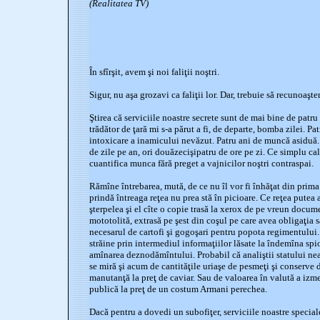
(Realitatea TV)
În sfîrşit, avem şi noi faliţii noştri.
Sigur, nu aşa grozavi ca faliţii lor. Dar, trebuie să recunoaşt
Ştirea că serviciile noastre secrete sunt de mai bine de patr
trădător de ţară mi s-a părut a fi, de departe, bomba zilei. Pat
intoxicare a inamicului nevăzut. Patru ani de muncă asiduă. P
de zile pe an, ori douăzecişipatru de ore pe zi. Ce simplu c
cuantifica munca fără preget a vajnicilor noştri contraspai.
Rămîne întrebarea, mută, de ce nu îl vor fi înhăţat din prima 
prindă întreaga reţea nu prea stă în picioare. Ce reţea putea
şterpelea şi el cîte o copie trasă la xerox de pe vreun docum
mototolită, extrasă pe şest din coşul pe care avea obligaţia să
necesarul de cartofi şi gogoşari pentru popota regimentului. 
străine prin intermediul informaţiilor lăsate la îndemîna spi
amînarea deznodămîntului. Probabil că analiştii statului neal
se miră şi acum de cantităţile uriaşe de pesmeţi şi conserve d
manutanţă la preţ de caviar. Sau de valoarea în valută a izme
publică la preţ de un costum Armani perechea.
Dacă pentru a dovedi un subofiţer, serviciile noastre special