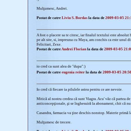
Mulţumesc, Andrei.
Postat de catre
Liviu S. Bordas
la data de
2009-03-05 21:
A fost o placere sa te citesc, iar finalul textului este absolut b
pe alt site, si, impreuna cu Maya, am conchis ca este unul din
Felicitari, Zexe.
Postat de catre
Andrei Florian
la data de
2009-03-05 21:0
io cred ca sunt alea de "dupa":)
Postat de catre
eugenia reiter
la data de
2009-03-05 20:5
Io cred că fiecare ia pilulele astea pentru ce are nevoie.
Mitică al nostru credea că sunt Viagra. Acu' văz că partea de 
anticoncepţionale, şi se înghesuiră la abonament, chit că nu
Casandra, farmacia va ţine deschis nonstop. Materie primă la
Mulţumesc de trecere.