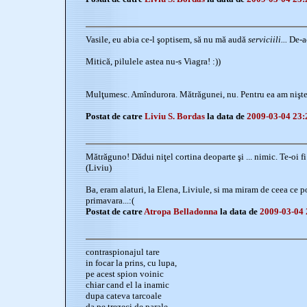
Vasile, eu abia ce-l şoptisem, să nu mă audă
serviciili...
De-acu
Mitică, pilulele astea nu-s Viagra! :))
Mulţumesc. Amîndurora. Mătrăgunei, nu. Pentru ea am nişte 
Postat de catre
Liviu S. Bordas
la data de
2009-03-04 23:
Mătrăguno! Dădui niţel cortina deoparte şi ... nimic. Te-oi fi 
(Liviu)
Ba, eram alaturi, la Elena, Liviule, si ma miram de ceea ce 
primavara...:(
Postat de catre
Atropa Belladonna
la data de
2009-03-04 
contraspionajul tare
in focar la prins, cu lupa,
pe acest spion voinic
chiar cand el la inamic
dupa cateva tarcoale
da pe trezeci de parale