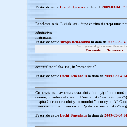
Postat de catre
Liviu S. Bordas
la data de
2009-03-04 17:
Excelenta serie, Liviule, stau dupa cortina si astept urmatoa
admirativa,
matraguna
Postat de catre
Atropa Belladonna
la data de
2009-03-04 
Parcurge cronologic comentariile acestui 
Text anterior
Text urmator
accentul pe silaba "ris", in "memoristic"
Postat de catre
Luchi Tenenhaus
la data de
2009-03-04 14
Cu ocazia asta. avocata arestatului a îmbogăţit limba român
comun, introducând cuvântul "memoristic" (accentul pe <
>)
inspirată a cunoscutului şi comunului "memory stick". Cum o
memoristicuri sau memoristici? Şi dacă e "memoristici" de g
Postat de catre
Luchi Tenenhaus
la data de
2009-03-04 14