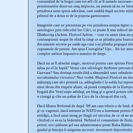
consumînd de la buget cam tot atît cît ar fi sumele necesare 
pensionarilor dintr-un oraş mijlociu, nu putem să nu ne întreb
prinderea unui spion adevărat, care umblă după secrete milit
prînzul de a doua zi de la popota garnizoanei.
Imaginile care ne prezentau pe viu prinderea asupra faptei a 
antologice prin ridicolul lor. Căci, ce poate fi mai ridicol d
Dîmboviţa (Achim. Floricel Achim. – cum cu umor titra un po
contraspionii noştri de elită în timp ce se plimba prin buric
documente secrete pe umăr aşa cum s-ar plimba poştaşul din
cupoanele de pensie. Am spus Ciorogîrla? Ups... Alt loc mina
complot militar împotriva statului de drept.
Dacă nu ar fi absolut tragic, motivul pentru care spiona Florice
mîna pe el în luptă? Vreun crez ideologic fierbinte precum d
Guevara? Sau dorinţa nestăvilită a răsturnării unei orînduiri 
socialismului victorios? Nici vorbă. Blajinul Floricel nu dor
mărunţiş care să-i permită ca, adăugîndu-l la solda lui repre
unui răcan din trupele aliate, să poată cumpăra de la Europa
bogată din Vest) nişte adidaşi, un blug şi o geacă pentru odras
o ciungă şi cîte un pahar de Cico de la chioşcul din colţ.
Dacă Marea Reformă de după ’89 am cam trîntit-o de bară, da
şi cu vagonul, dacă intrarea în NATO nu a însemnat pentru Fl
unităţii, a încă unui steag pe lîngă cel tricolor, de ce să ne
vînzînd ce avea la îndemînă. Nefiind el comandant de flotă,
petrol, nici pădurar şef sau administrator peste Balta Brăilei,
gradul şi funcţia îi asigurau accesul: inventarul depozitului 