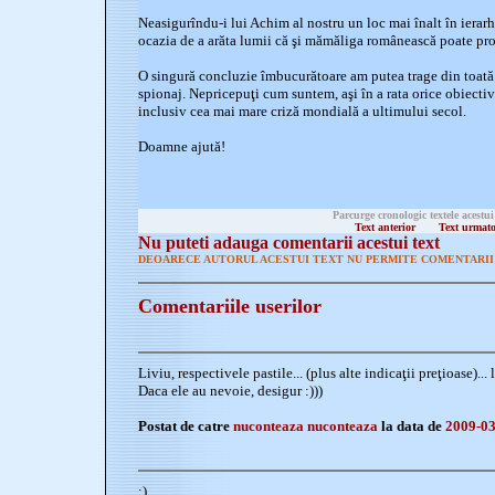
Neasigurîndu-i lui Achim al nostru un loc mai înalt în ierarhi
ocazia de a arăta lumii că şi mămăliga românească poate pr
O singură concluzie îmbucurătoare am putea trage din toată t
spionaj. Nepricepuţi cum suntem, aşi în a rata orice obiecti
inclusiv cea mai mare criză mondială a ultimului secol.
Doamne ajută!
Parcurge cronologic textele acestui
Text anterior
Text urmat
Nu puteti adauga comentarii acestui text
DEOARECE AUTORUL ACESTUI TEXT NU PERMITE COMENTARII 
Comentariile userilor
Liviu, respectivele pastile... (plus alte indicaţii preţioase)... 
Daca ele au nevoie, desigur :)))
Postat de catre
nuconteaza nuconteaza
la data de
2009-03
:)