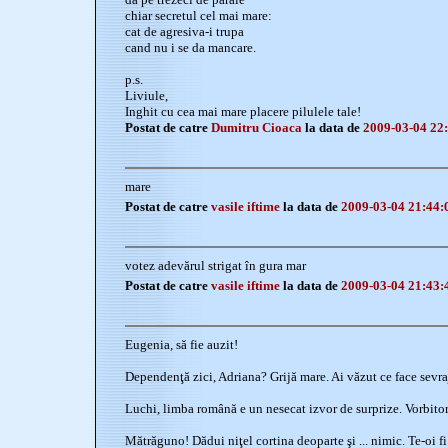
chiar secretul cel mai mare:
cat de agresiva-i trupa
cand nu i se da mancare.
p.s.
Liviule,
Inghit cu cea mai mare placere pilulele tale!
Postat de catre
Dumitru Cioaca
la data de
2009-03-04 22
mare
Postat de catre
vasile iftime
la data de
2009-03-04 21:44:
votez adevărul strigat în gura mar
Postat de catre
vasile iftime
la data de
2009-03-04 21:43:
Eugenia, să fie auzit!
Dependenţă zici, Adriana? Grijă mare. Ai văzut ce face sevraj
Luchi, limba română e un nesecat izvor de surprize. Vorbitorii
Mătrăguno! Dădui niţel cortina deoparte şi ... nimic. Te-oi fi 