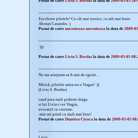
Postat de catre
Liviu S. Bordas
la data de
2009-03-05 20:
Excelente pilulele! Cu cât mai ironice, cu atît mai bune.
Abonat Casandra :)
Postat de catre
nuconteaza nuconteaza
la data de
2009-03
:)))
Postat de catre
Liviu S. Bordas
la data de
2009-03-05 08:
Nu ma asteptam sa fi atat de egoist...
Mitică, pilulele astea nu-s Viagra! :))
(Liviu S. Bordas)
cand prea mult pofteste draga
si lui Liviu-i cer Viagra,
avocatul cu cruzime:
-mie-mi prind cu mult mai bine!
Postat de catre
Dumitru Cioaca
la data de
2009-03-05 08
Liviu,