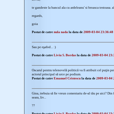
te gandeste la bancul ala cu ardeleanu' si broasca testoasa. a
regards,
goia
Postat de catre
nula nada
la data de
2009-03-04 23:36:48
Sau pe eşafod... :)
Postat de catre
Liviu S. Bordas
la data de
2009-03-04 23:
Oscarul pentru telenovelă politică va fi atribuit cel puţin pe
actorul principal să urce pe podium.
Postat de catre
Emanuel Cristescu
la data de
2009-03-04 
Gina, trebuia să fie vreun comentariu de-al tău pe aici? Din
seara, liv...
??
Postat de catre
Liviu S. Bordas
la data de
2009-03-04 23: