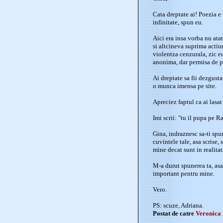
Cata dreptate ai! Poezia e v
infinitate, spun eu.
Aici era insa vorba nu atat
si altcineva suprima actiun
violentza cenzurala, zic eu
anonima, dar permisa de pr
Ai dreptate sa fii dezgusta
o munca imensa pe site.
Apreciez faptul ca ai lasat 
Imi scrii: "tu il pupa pe R
Gina, indraznesc sa-ti spun
cuvintele tale, asa scrise, 
mine decat sunt in realitat
M-a durut spunerea ta, asa,
important pentru mine.
Vero.
PS: scuze, Adriana.
Postat de catre
Veronica