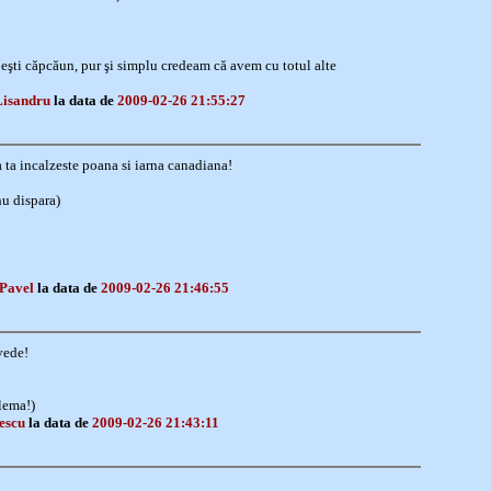
eşti căpcăun, pur şi simplu credeam că avem cu totul alte
Lisandru
la data de
2009-02-26 21:55:27
 ta incalzeste poana si iarna canadiana!
nu dispara)
 Pavel
la data de
2009-02-26 21:46:55
 vede!
blema!)
lescu
la data de
2009-02-26 21:43:11