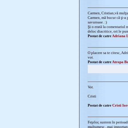
Carmen, Cristian,vă mulţ
Carmen, mă bucur că ţi-a p
savuroase. :)
Şi o erată la comentariul me
deloc diacritice, ori le pu
Postat de catre
Adriana 
O placere sa te citesc, Adr
vot.
Postat de catre
Atropa B
Vot.
Cristi
Postat de catre
Cristi Io
Feţelor, suntem în perioad
mulţumesc...mai important 