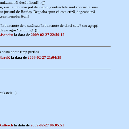
i...mai răi decât fiscul!! :(((
u, zău...eu nu mai pot da înapoi, contractele sunt contracte, mai
ra juristul de Bordaş. Degeaba spun că este criză, degeaba mă
.sunt neîndurători!
? în bancnote de o sută sau în bancnote de cinci sute? sau aştepţi
de pe ogor? te rooog! :)))
Lisandru
la data de
2009-02-27 22:59:12
a costa,poate timp pretios.
 MareK
la data de
2009-02-27 21:04:29
u) stele...)
Kuttesch
la data de
2009-02-27 06:05:51