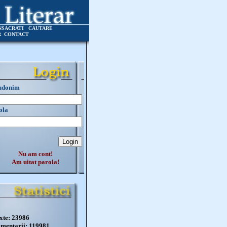
NSACRATI
CAUTARE
R
CONTACT
udonim
ola
Nu am cont!
Am uitat parola!
xte: 23986
mentarii: 119981