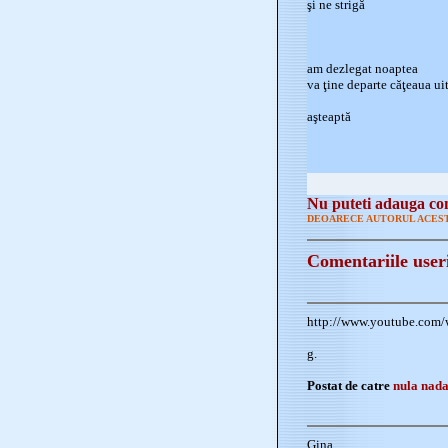
şi ne strigă
am dezlegat noaptea
va ţine departe căţeaua uit
aşteaptă
Nu puteti adauga com
DEOARECE AUTORUL ACEST
Comentariile user
http://www.youtube.com
g.
Postat de catre
nula nad
Gina,