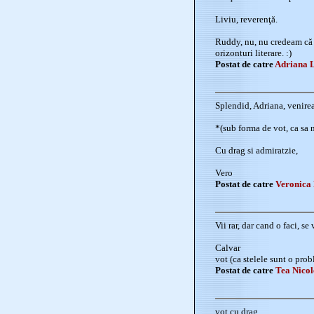
Liviu, reverenţă.
Ruddy, nu, nu credeam că 
orizonturi literare. :)
Postat de catre
Adriana 
Splendid, Adriana, venirea
*(sub forma de vot, ca sa 
Cu drag si admiratzie,
Vero
Postat de catre
Veronica
Vii rar, dar cand o faci, se
Calvar
vot (ca stelele sunt o pro
Postat de catre
Tea Nico
vot cu drag