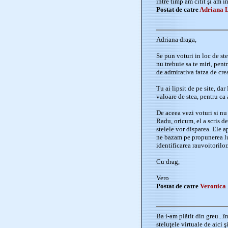
între timp am citit şi am în
Postat de catre
Adriana 
Adriana draga,
Se pun voturi in loc de stel
nu trebuie sa te miri, pent
de admirativa fatza de crea
Tu ai lipsit de pe site, d
valoare de stea, pentru ca
De aceea vezi voturi si nu
Radu, oricum, el a scris de
stelele vor disparea. Ele a
ne bazam pe propunerea lu
identificarea rauvoitorilor
Cu drag,
Vero
Postat de catre
Veronica
Ba i-am plătit din greu...
steluţele virtuale de aici ş