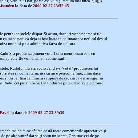
ţeles, Vero. nu-i bai, poate aşa va fi şi factura mai mică. :)))))))
Lisandru
la data de
2009-02-27 23:52:45
e pentru ca stelele dispar. Si acum, daca iti vor disparea si tie,
ru ca mi se pare ca deja ai fost luata in colimator ca nefiind destul
tiza unora si prea admirativa fatza de a altora.
ar Radu S. a propus sa punem voturi si sa mentionam ca e cu
 asa aprecierile vor ramane in comentarii.
 stele. Rudolph nu era acolo cand s-a "votat" propunerea lui
spre stea in comentariu, asa ca nu e pericol la tine, chiar daca
par si dispar fara ca nimeni sa spuna de ce, asa ca e mai sigur sa
i Radu, cel putzin pana D-l Corbu va putea rezolva electronic
.
 Pavel
la data de
2009-02-27 23:39:39
întreabă-mă pe mine cât mă costă toate comentariile apreciative şi
i de pe alte situri! dar să-ţi spun un secret, Cristina: cei de pe