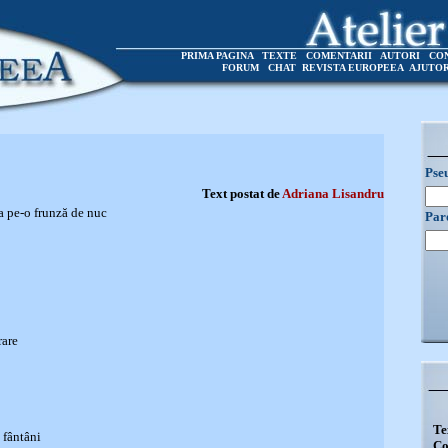
PRIMA PAGINA
TEXTE
COMENTARII
AUTORI
CO
FORUM
CHAT
REVISTA EUROPEEA
AJUTO
Pse
Text postat de
Adriana Lisandru
a pe-o frunză de nuc
Par
rare
Te
n fântâni
Co