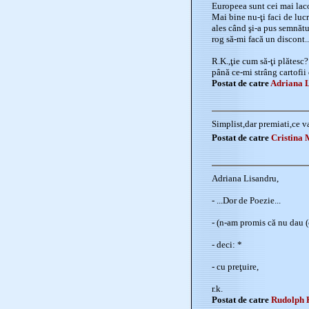
Europeea sunt cei mai lacom
Mai bine nu-ţi faci de lucr
ales când şi-a pus semnătu
rog să-mi facă un discont..
R.K.,ţie cum să-ţi plătesc
până ce-mi strâng cartofii 
Postat de catre
Adriana 
Simplist,dar premiati,ce v
Postat de catre
Cristina
Adriana Lisandru,
- ...Dor de Poezie...
- (n-am promis că nu dau (c
- deci: *
- cu preţuire,
r.k.
Postat de catre
Rudolph 