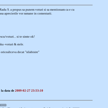
ar Radu S. a propus sa punem voturi si sa mentionam ca e cu
 asa aprecierile vor ramane in comentarii.
cu/voturi... si te simte ok!
ka -voturi & stele.
e oricealtceva decat "silabisire"
a
la data de
2009-02-27 23:53:10
))))))