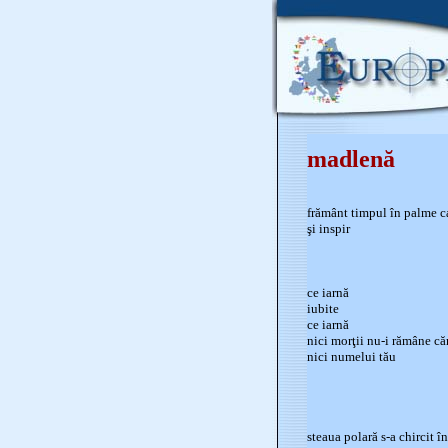
madlenă
frământ timpul în palme c
şi inspir
ce iarnă
iubite
ce iarnă
nici morţii nu-i rămâne că
nici numelui tău
steaua polară s-a chircit î