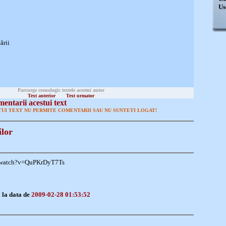
Us
ării
Parcurge cronologic textele acestui autor
Text anterior
Text urmator
entarii acestui text
UI TEXT NU PERMITE COMENTARII SAU NU SUNTETI LOGAT!
ilor
/watch?v=QuPKrDyT7Ts
a
la data de
2009-02-28 01:53:52