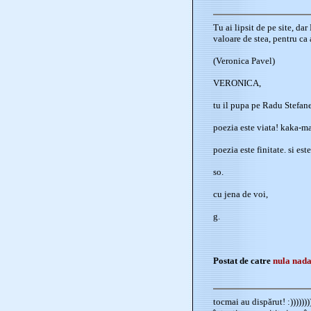
Tu ai lipsit de pe site, d
valoare de stea, pentru ca
(Veronica Pavel)
VERONICA,
tu il pupa pe Radu Stefanes
poezia este viata! kaka-ma
poezia este finitate. si est
so.
cu jena de voi,
g.
Postat de catre
nula nad
tocmai au dispărut! :))))))))