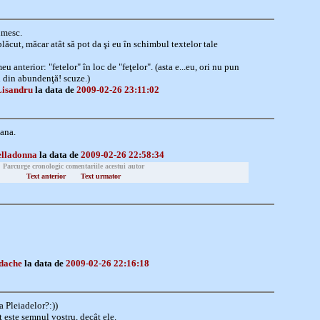
umesc.
lăcut, măcar atât să pot da şi eu în schimbul textelor tale
u anterior: "fetelor" în loc de "feţelor". (asta e...eu, ori nu pun
n din abundenţă! scuze.)
Lisandru
la data de
2009-02-26 23:11:02
iana.
elladonna
la data de
2009-02-26 22:58:34
Parcurge cronologic comentariile acestui autor
Text anterior
Text urmator
rdache
la data de
2009-02-26 22:16:18
a Pleiadelor?:))
este semnul vostru, decât ele.