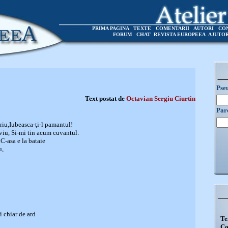
PRIMA PAGINA
TEXTE
COMENTARII
AUTORI
CO
FORUM
CHAT
REVISTA EUROPEEA
AJUTO
Pse
Text postat de
Octavian Sergiu Ciurtin
Par
criu,Iubeasca-ţi-l pamantul!
 viu, Si-mi tin acum cuvantul.
-asa e la bataie
u,
i chiar de ard
Te
Co