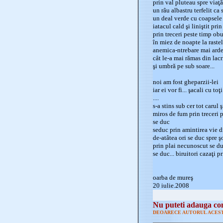
prin val pluteau spre viaţă
un râu albastru terfelit ca 
un deal verde cu coapsele
iatacul cald şi liniştit pri
prin treceri peste timp obu
în miez de noapte la rastel
anemica-ntrebare mai arde-
cât le-a mai rămas din lac
şi umbră pe sub soare...
noi am fost gheparzii-lei
iar ei vor fi... şacali cu toţi
....
s-a stins sub cer tot carul 
miros de fum prin treceri p
se duc
seduc prin amintirea vie din
de-atâtea ori se duc spre ş
prin plai necunoscut se d
se duc... biruitori cazaţi p
oarba de mureş
20 iulie.2008
Nu puteti adauga com
DEOARECE AUTORUL ACEST