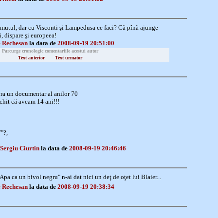
umutul, dar cu Visconti şi Lampedusa ce faci? Că pînă ajunge
, dispare şi europeea!
 Rechesan
la data de
2008-09-19 20:51:00
Parcurge cronologic comentariile acestui autor
Text anterior
Text urmator
era un documentar al anilor 70
. chit că aveam 14 ani!!!
7"?,
Sergiu Ciurtin
la data de
2008-09-19 20:46:46
Apa ca un bivol negru" n-ai dat nici un deţ de oţet lui Blaier...
 Rechesan
la data de
2008-09-19 20:38:34