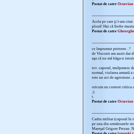
Postat de catre
Octavian 
Acela pe care ţi l-am citat
plouă! Hai că fierbe mustu'
Postat de catre
Gheorghe
ce împrumut prietene...?
de Visconti am auzit dar 
aşa că nu mă băga-n istor
tov. caporal, mulţumesc de
normal, violarea armată a u
este un act de agresiune...
oricum nu contest critica d
;)
t.
Postat de catre
Octavian 
Cadru militar (caporal în 
pe una din următoarele st
Mareşal Grigore Prezan. N
Postat de catre
latunski c