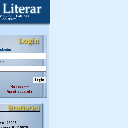
NSACRATI
CAUTARE
R
CONTACT
udonim
ola
Nu am cont!
Am uitat parola!
xte: 23985
mentarii: 119979