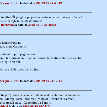
Sergiu Ciurtin
la data de
2008-09-19 21:45:49
 cinefilule!Îl ştergi ca pe pastişarea documentarului sau te faci că
 şi se acreşte bunătate de Jidvei!
 Rechesan
la data de
2008-09-19 21:36:29
de Lampedusa, nu!
ie, că n-am Carbon 14.
 mărşăluit prin pagina mea...
nui teritoriu al unui stat fără consimţământul statului respectiv,
zic legile nu noi.
vs. aşa că de, trece de la mine...
Sergiu Ciurtin
la data de
2008-09-19 21:17:04
retragere) doresc să cunosc o doamnă delicată, care să locuiască
răzi: Mareşal Ioan Antonescu, Mareşal Alexandru Averescu,
u contează oraşul. Caporalul La Tuns ki.
riticul
la data de
2008-09-19 20:51:22