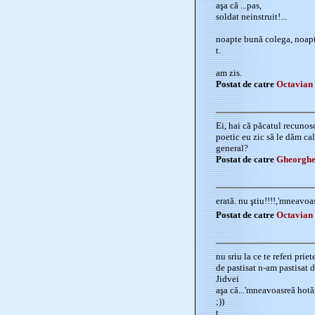
aşa că ...pas,
soldat neinstruit!...
noapte bună colega, noapt
t.
am zis.
Postat de catre
Octavian 
Ei, hai că păcatul recunosc
poetic eu zic să le dăm cal
general?
Postat de catre
Gheorghe
erată. nu ştiu!!!!,'mneavoas
Postat de catre
Octavian 
nu sriu la ce te referi priete
de pastisat n-am pastisat d
Jidvei
aşa că...'mneavoasreă hotăr
;))
t.