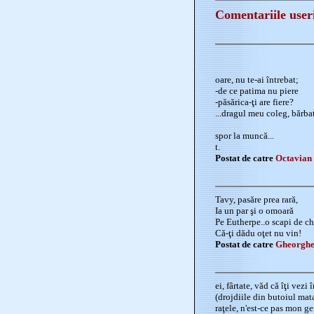
Comentariile user
oare, nu te-ai întrebat;
-de ce patima nu piere
-păsărica-ţi are fiere?
...dragul meu coleg, bărba
spor la muncă...
t.
Postat de catre
Octavian 
Tavy, pasăre prea rară,
Ia un par şi o omoară
Pe Eutherpe..o scapi de ch
Că-ţi dădu oţet nu vin!
Postat de catre
Gheorghe
ei, fârtate, văd că îţi vezi 
(drojdiile din butoiul mata
raţele, n'est-ce pas mon ge