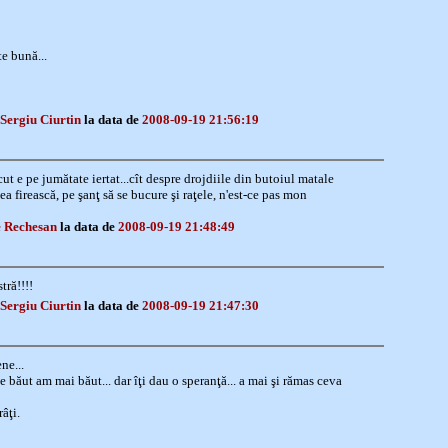
e bună...
Sergiu Ciurtin
la data de
2008-09-19 21:56:19
ut e pe jumătate iertat...cît despre drojdiile din butoiul matale
ea firească, pe şanţ să se bucure şi raţele, n'est-ce pas mon
 Rechesan
la data de
2008-09-19 21:48:49
tră!!!!
Sergiu Ciurtin
la data de
2008-09-19 21:47:30
ne...
e băut am mai băut... dar îţi dau o speranţă... a mai şi rămas ceva
âţi.