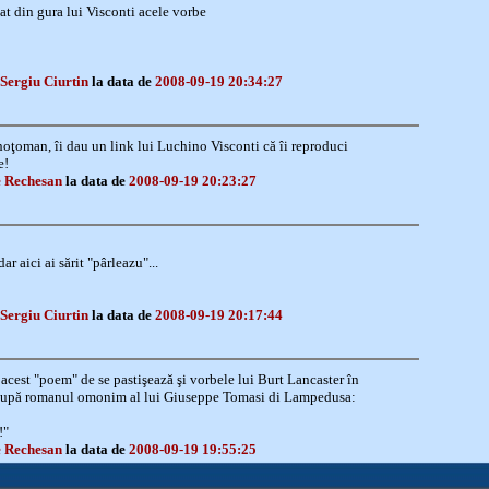
uat din gura lui Visconti acele vorbe
Sergiu Ciurtin
la data de
2008-09-19 20:34:27
hoţoman, îi dau un link lui Luchino Visconti că îi reproduci
e!
 Rechesan
la data de
2008-09-19 20:23:27
r aici ai sărit "pârleazu"...
Sergiu Ciurtin
la data de
2008-09-19 20:17:44
 acest "poem" de se pastişează şi vorbele lui Burt Lancaster în
după romanul omonim al lui Giuseppe Tomasi di Lampedusa:
!"
 Rechesan
la data de
2008-09-19 19:55:25