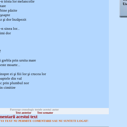
-n trista lor melancolie
Us
stare
 bine păzite
n şoapte
z şi dor înzăpezit
n sinea lor...
rimi dor
!
şi grebla prin ursita mare
este moarte...
spre ei şi fiii lor şi crucea lor
oaptele din val
uc prin plumbul nor
rin cimitire
Parcurge cronologic textele acestui autor
Text anterior
Text urmator
entarii acestui text
UI TEXT NU PERMITE COMENTARII SAU NU SUNTETI LOGAT!