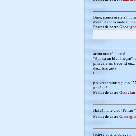
Bine, atunci ai şters împr
mesajul acolo unde sunt ei
Postat de catre
Gheorghe
acum mai că te cred...
"Apa ca un bivol negru", 
prin care am trecut şi eu..
dar... fără ţintă!
t.
p.s. vrei amintiri şi din "7
oricând!
Postat de catre
Octavian 
Hai că nu te cred! Pentru "
Postat de catre
Gheorghe
facă-se voia ta colega...