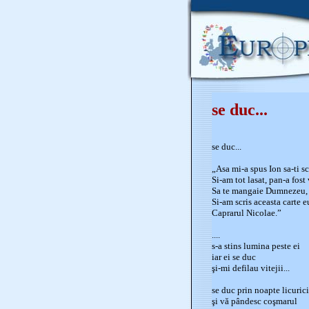
se duc...
se duc...
„Asa mi-a spus Ion sa-ti s
Si-am tot lasat, pan-a fost
Sa te mangaie Dumnezeu, C
Si-am scris aceasta carte e
Caprarul Nicolae.”
....
s-a stins lumina peste ei
iar ei se duc
şi-mi defilau vitejii...
se duc prin noapte licurici
şi vă pândesc coşmarul