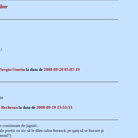
ilor
t!
Sergiu Ciurtin
la data de
2008-09-20 05:07:19
in
 Rechesan
la data de
2008-09-19 23:53:53
în continuare de jigniri...
le poetic eu zic să le dăm calea firească, pe şanţ să se bucure şi
neral?)