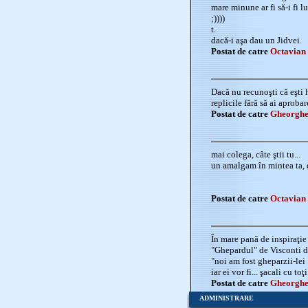
mare minune ar fi să-i fi l
;))))
t.
dacă-i aşa dau un Jidvei.
Postat de catre
Octavian 
Dacă nu recunoşti că eşti 
replicile fără să ai aprobar
Postat de catre
Gheorghe
mai colega, câte ştii tu...
un amalgam în mintea ta, da
Postat de catre
Octavian 
În mare pană de inspiraţie
"Ghepardul" de Visconti 
"noi am fost gheparzii-lei
iar ei vor fi... şacali cu toţi
Postat de catre
Gheorghe
ADMINISTRARE