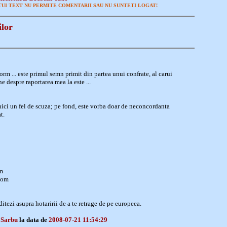
UI TEXT NU PERMITE COMENTARII SAU NU SUNTETI LOGAT!
ilor
rm ... este primul semn primit din partea unui confrate, al carui
e despre raportarea mea la este ...
 nici un fel de scuza; pe fond, este vorba doar de neconcordanta
t.
m
com
itezi asupra hotaririi de a te retrage de pe europeea.
 Sarbu
la data de
2008-07-21 11:54:29