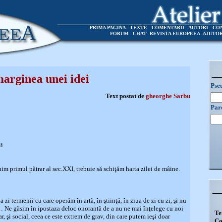
PRIMA PAGINA
TEXTE
COMENTARII
AUTORI
CO
FORUM
CHAT
REVISTA EUROPEEA
AJUTO
arginea unei idei
Pse
Text postat de
gheorghe Sarbu
Par
li
uim primul pătrar al sec.XXI, trebuie să schiţăm harta zilei de mâine.
 zi termenii cu care operăm în artă, în ştiinţă, în ziua de zi cu zi, şi nu
… Ne găsim în ipostaza deloc onorantă de a nu ne mai înţelege cu noi
Te
ar, şi social, ceea ce este extrem de grav, din care putem ieşi doar
Co