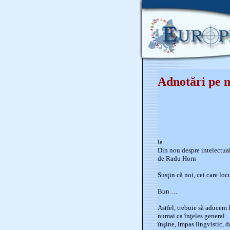
Adnotări pe m
la
Din nou despre intelectua
de Radu Horn
Susţin că noi, cei care loc
Bun …
Astfel, trebuie să aducem la
numai ca înţeles general 
înşine, impas lingvistic, d