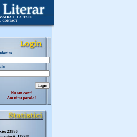
NSACRATI
CAUTARE
R
CONTACT
udonim
ola
Nu am cont!
Am uitat parola!
xte: 23986
mentarii: 119981