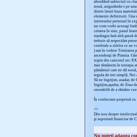
abordând subiectul cu clar
nouă, asigurându-i pe una d
dintre laturi baza materia
elemente definitorii. Una 
interesului personal în ex
nu vom vorbi aceeaşi limb
cetatea în sine, pasul înai
naufragia fară altă şansă d
trebuie să respectăm preze
cerebrale a zilelor ce ne v
) am în vedere Trinitatea 
ascendenţi de Pimnia. Gând
ieşim din cancerul sec.XX
mai rămânem în tentaţia at
pământul care ne dă nouă,
regula de trei simplă, Noi
Să ne îngrijim, asadar, de 
îngrijim,aşadar, de Ziua de
onorabilă de a rămâne ceea 
În conlucrare perpetuă cu
<>
Din nou despre intelectual
şi suportată financiar de C
Nu puteti adauga com