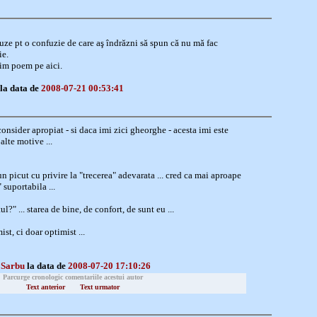
cuze pt o confuzie de care aş îndrăzni să spun că nu mă fac
ie.
tim poem pe aici.
la data de
2008-07-21 00:53:41
 consider apropiat - si daca imi zici gheorghe - acesta imi este
alte motive ...
n picut cu privire la "trecerea" adevarata ... cred ca mai aproape
 suportabila ...
ul?" ... starea de bine, de confort, de sunt eu ...
st, ci doar optimist ...
 Sarbu
la data de
2008-07-20 17:10:26
Parcurge cronologic comentariile acestui autor
Text anterior
Text urmator