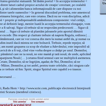
itatea geniului statuantă. Să lăsăm poetul > în accepţia termenului <
Us
intre laturi cadrul propice actului de creaţie/ cercetare, pe cealaltă
lă, şi să-i alimentăm banca informaţională de care dispune cu noi
dintre tarele oamenilor > în general discutând problema, este amestecul
primarea întregului, care este cetatea. Dacă nu ne vom disciplina, adică
ă > proprie şi indispensabilă amândorura componente: viul cetăţii,
nte al definirii largi, menire luată în accepţia termenului elongaţie, vom
e a fi salvaţi. Sigur că trebuie să ne respectăm predecesorii … Sigur că
ntul … Sigur că trebuie să plantăm jaloanele prin aportul dăruirii
or excede. Din respect şi claritate trebuie să naştem Regula, ordinea ( …
pământeană, care ne vor conexa din mers la numai astfel da, şi numai ca
im inutil dacă mintea ne este bolnavă. Trebuie, repede repejor, să
; am numit gruparea ca scop de eludare a Adevărului; este imposibil să
avică de a fi toţi, cînd vine vorba despre a căsăpi pe unul. Domnilor,
 pământul care ne ia nouă, ne este mamă şi tată nouă; de unde, aplicând
 aparţinem Nouă ( … ) cetatea fiind semnul care ne multiplică asemenea.
Cetate, Domnilor, să ne îngrijim, aşadar, de Noi, Domnilor, să ne
 Mâine, Domnilor, şi tot astfel, pentru toate celelalte, căci singura cale
ce trebuie să fim: Spirit, singur Spiritul este capabil s-o traseze.
 necesarul …
i, Radu Horn > http://www.scrie.com, publicaţie electronică întreţinută
risti Scutaru (membrul cristiscu).
Parcurge cronologic textele acestui autor
Text anterior
Text urmator
entarii acestui text