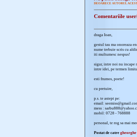
DEOARECE AUTORUL ACEST
Comentariile user
draga Ioan,
gestul tau ma onoreaza eno
nume trebuie scris cu aldin
iti multumesc nespus!
sigur, intre noi nu incape
intre idei, pe termen limita
esti frumos, poete!
cu pretuire,
p.s. te astept pe:
email:
seemiss@gmail.co
mess :
sarbu888@yahoo.
mobil: 0728 - 768888
personal, te rog sa mai med
Postat de catre
gheorghe