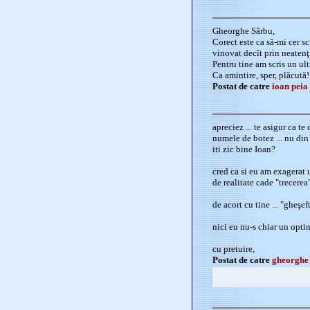
Gheorghe Sârbu,
Corect este ca să-mi cer s
vinovat decît prin neatenţ
Pentru tine am scris un ul
Ca amintire, sper, plăcută!
Postat de catre
ioan peia
apreciez ... te asigur ca te
numele de botez ... nu din 
iti zic bine Ioan?
cred ca si eu am exagerat u
de realitate cade "trecerea"
de acort cu tine ... "gheşeft
nici eu nu-s chiar un optimi
cu pretuire,
Postat de catre
gheorghe