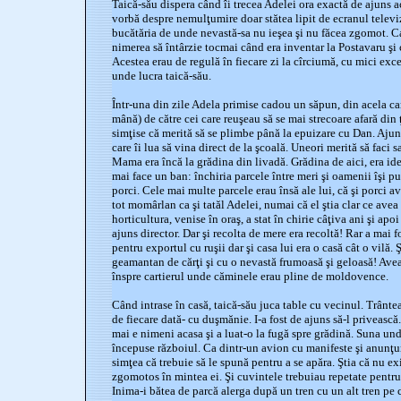
Taică-său dispera când îi trecea Adelei ora exactă de ajuns a
vorbă despre nemulţumire doar stătea lipit de ecranul televi
bucătăria de unde nevastă-sa nu ieşea şi nu făcea zgomot. Ca
nimerea să întârzie tocmai când era inventar la Postavaru şi 
Acestea erau de regulă în fiecare zi la cîrciumă, cu mici exce
unde lucra taică-său.
Într-una din zile Adela primise cadou un săpun, din acela c
mână) de către cei care reuşeau să se mai strecoare afară din ţ
simţise că merită să se plimbe până la epuizare cu Dan. Ajuns
care îi lua să vina direct de la şcoală. Uneori merită să faci 
Mama era încă la grădina din livadă. Grădina de aici, era ide
mai face un ban: închiria parcele între meri şi oamenii îşi pu
porci. Cele mai multe parcele erau însă ale lui, că şi porci a
tot momârlan ca şi tatăl Adelei, numai că el ştia clar ce ave
horticultura, venise în oraş, a stat în chirie câţiva ani şi apo
ajuns director. Dar şi recolta de mere era recoltă! Rar a mai 
pentru exportul cu ruşii dar şi casa lui era o casă cât o vilă.
geamantan de cărţi şi cu o nevastă frumoasă şi geloasă! Avea 
înspre cartierul unde căminele erau pline de moldovence.
Când intrase în casă, taică-său juca table cu vecinul. Trântea
de fiecare dată- cu duşmănie. I-a fost de ajuns să-l privească
mai e nimeni acasa şi a luat-o la fugă spre grădină. Suna u
începuse războiul. Ca dintr-un avion cu manifeste şi anunţur
simţea că trebuie să le spună pentru a se apăra. Ştia că nu ex
zgomotos în mintea ei. Şi cuvintele trebuiau repetate pentru 
Inima-i bătea de parcă alerga după un tren cu un alt tren pe ca