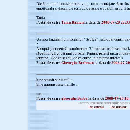
Dle Sarbu multumesc pentru vot, e tot o incurajare. Stiu doar
emotionala si daca nu e scris cu detasare e posibil sa nu fi in
Tania
Postat de catre
Tania Ramon
la data de
2008-07-20 22:33
Un nou fragment din romanul " Scoica"...sau doar continuare
?
Abruptă şi ermetică introducerea:"Uneori scoica înseamnă lab
săgeţi lungi. Şi cât mai curbate. Tentant pare şi urcuşul pant
termină.."( de ce săgeţi, de ce curbe...n-am prea înţeles!)
Postat de catre
Gheorghe Rechesan
la data de
2008-07-20
bine strunit subiectul ...
bine argumentate trairile ...
vot,
Postat de catre
gheorghe Sarbu
la data de
2008-07-20 16:
Parcurge cronologic comentariile acestui 
Text anterior
Text urmator