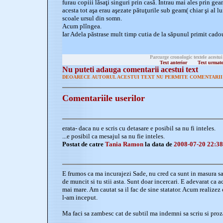
furau copiii lăsaţi singuri prin casă. Intrau mai ales prin geam
acesta tot aşa erau aşezate pătuţurile sub geam( chiar şi al lui
scoale ursul din somn.
Acum plîngea.
Iar Adela păstrase mult timp cutia de la săpunul primit cado
Parcurge cronologic textele acestui
Text anterior
Text urmat
Nu puteti adauga comentarii acestui text
DEOARECE AUTORUL ACESTUI TEXT NU PERMITE COMENTARII 
Comentariile userilor
erata- daca nu e scris cu detasare e posibil sa nu fi inteles.
...e posibil ca mesajul sa nu fie inteles.
Postat de catre
Tania Ramon
la data de
2008-07-20 22:38
E frumos ca ma incurajezi Sade, nu cred ca sunt in masura sa
de muncit si tu stii asta. Sunt doar incercari. E adevarat ca a
mai mare. Am cautat sa il fac de sine statator. Acum realizez 
l-am inceput.
Ma faci sa zambesc cat de subtil ma indemni sa scriu si proza