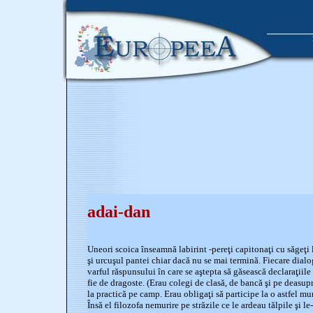
adai-dan
Uneori scoica înseamnă labirint -pereţi capitonaţi cu săgeţi 
şi urcuşul pantei chiar dacă nu se mai termină. Fiecare dialo
varful răspunsului în care se aştepta să găsească declaraţiile
fie de dragoste. (Erau colegi de clasă, de bancă şi pe deasupr
la practică pe camp. Erau obligaţi să participe la o astfel mu
Însă el filozofa nemurire pe străzile ce le ardeau tălpile şi 