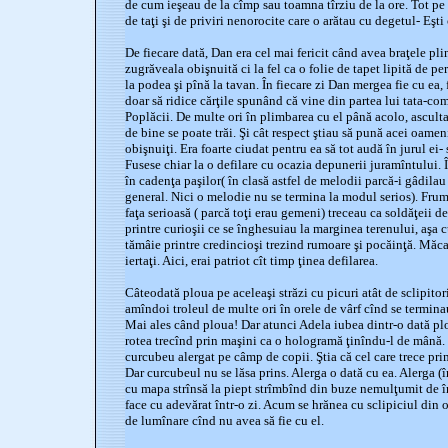
de cum ieşeau de la cîmp sau toamna tîrziu de la ore. Tot pe s
de taţi şi de priviri nenorocite care o arătau cu degetul- Eşti 
De fiecare dată, Dan era cel mai fericit când avea braţele pli
zugrăveala obişnuită ci la fel ca o folie de tapet lipită de p
la podea şi pînă la tavan. În fiecare zi Dan mergea fie cu ea, 
doar să ridice cărţile spunând că vine din partea lui tata-c
Poplăcii. De multe ori în plimbarea cu el până acolo, ascult
de bine se poate trăi. Şi cât respect ştiau să pună acei oamen
obişnuiţi. Era foarte ciudat pentru ea să tot audă în jurul ei
Fusese chiar la o defilare cu ocazia depunerii juramîntului. 
în cadenţa paşilor( în clasă astfel de melodii parcă-i gâdila
general. Nici o melodie nu se termina la modul serios). Frum
faţa serioasă ( parcă toţi erau gemeni) treceau ca soldăţeii
printre curioşii ce se înghesuiau la marginea terenului, aşa
tămâie printre credincioşi trezind rumoare şi pocăinţă. Măca
iertaţi. Aici, erai patriot cît timp ţinea defilarea.
Câteodată ploua pe aceleaşi străzi cu picuri atât de sclipitor
amîndoi troleul de multe ori în orele de vârf cînd se terminau
Mai ales când ploua! Dar atunci Adela iubea dintr-o dată ploai
rotea trecînd prin maşini ca o hologramă ţinîndu-l de mână.
curcubeu alergat pe câmp de copii. Ştia că cel care trece prim
Dar curcubeul nu se lăsa prins. Alerga o dată cu ea. Alerga (
cu mapa strînsă la piept strîmbînd din buze nemulţumit de înt
face cu adevărat într-o zi. Acum se hrănea cu sclipiciul din o
de lumînare cînd nu avea să fie cu el.