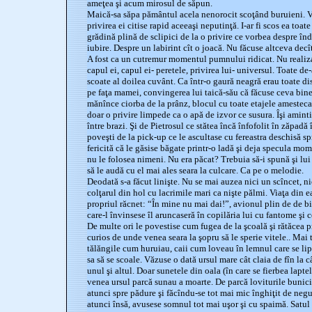
ameţea şi acum mirosul de săpun.
Maică-sa săpa pământul acela nenorocit scoţând buruieni. Ven
privirea ei citise rapid aceeaşi neputinţă. I-ar fi scos ea toat
grădină plină de sclipici de la o privire ce vorbea despre în
iubire. Despre un labirint cît o joacă. Nu făcuse altceva decît 
A fost ca un cutremur momentul pumnului ridicat. Nu realiza
capul ei, capul ei- peretele, privirea lui- universul. Toate d
scoate al doilea cuvânt. Ca într-o gaură neagră erau toate di
pe faţa mamei, convingerea lui taică-său că făcuse ceva bine, 
mănînce ciorba de la prânz, blocul cu toate etajele amestecate
doar o privire limpede ca o apă de izvor ce susura. Îşi amint
între brazi. Şi de Pietrosul ce stătea încă înfofolit în zăpadă 
poveşti de la pick-up ce le ascultase cu fereastra deschisă s
fericită că le găsise băgate printr-o ladă şi deja specula mom
nu le folosea nimeni. Nu era păcat? Trebuia să-i spună şi lui
să le audă cu el mai ales seara la culcare. Ca pe o melodie.
Deodată s-a făcut linişte. Nu se mai auzea nici un scîncet, nic
colţarul din hol cu lacrimile mari ca nişte pălmi. Viaţa din e
propriul răcnet: “În mine nu mai dai!”, avionul plin de de bi
care-l învinsese îl aruncaseră în copilăria lui cu fantome şi 
De multe ori le povestise cum fugea de la şcoală şi rătăcea 
curios de unde venea seara la şopru să le sperie vitele.. Mai
tălăngile cum huruiau, caii cum loveau în lemnul care se lipe
sa să se scoale. Văzuse o dată ursul mare cât claia de fîn la c
unul şi altul. Doar sunetele din oala (în care se fierbea lapte
venea ursul parcă sunau a moarte. De parcă loviturile bunici
atunci spre pădure şi făcîndu-se tot mai mic înghiţit de negu
atunci însă, avusese somnul tot mai uşor şi cu spaimă. Satul 