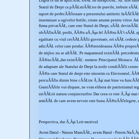
Legea ce mi se aplicĂÂŁ sĂÂŁ fie dreaptĂÂŁ. ĂĹ˝ntre mine
Statul de Drept ca pĂÂŁstrĂÂŁtor de pravile, trebuie sĂÂ
raport de perfecĂÂľionare a prezentului antitetic faĂÂľĂÂ
inseminare a ogivelor fertile, create anume pentru viitor. Ast
firma privatĂÂŁ, care este Statul de Drept, sĂÂŁ devinĂÂ
obĂÂľinĂÂŁ profit, ĂÂ®n aĂ‚Âşa fel ĂÂ®ncĂÂ˘t sĂÂŁ aj
egalitate cu viul cetĂÂŁĂÂľii guvernate, ori sĂÂŁ cedeze 
adicĂÂŁ celor care produc ĂÂ®ntotdeauna ĂÂ®n proporĂ
de mijloc nu se aflĂÂŁ. Pe mapamond existĂÂŁ precedentul
ĂÂ®ncĂÂŁ,dar existĂÂŁ: numesc Principatul Monaco. ĂĹ˝
de adaptare ale Statului de Drept la noile condiĂÂľii cerut
ĂÂ®n care Statul de drept este sinonim cu Electoratul, ĂÂ®
percuĂÂľie dintre bine cĂÂŁtre Ă‚Âşi mai bine va funcĂÂ
GraniĂÂľele vor dispare, ne vom elibera de patriotismul re
uitĂÂŁrii natura conjuncturilor. Dar ceea ce este Ă‚Âşi mai
armĂÂŁ de care avem nevoie este buna ĂÂ®nĂÂľelegere, cu 
Perspectiva, dar Ă‚Âşi Leit-motivul
Avem Datul - Natura MamĂÂŁ; avem Harul - Putem NaĂ‚Âşt