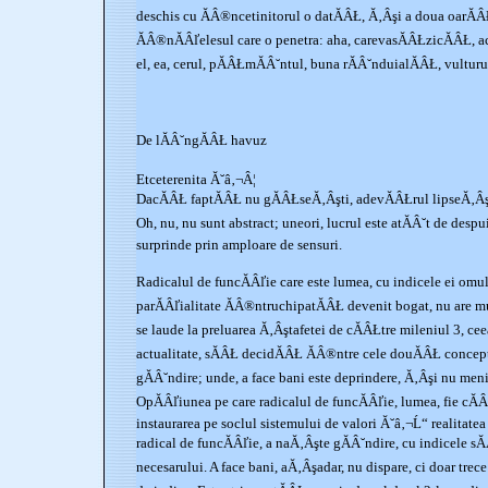
deschis cu ĂÂ®ncetinitorul o datĂÂŁ, Ă‚Âşi a doua oarĂ
ĂÂ®nĂÂľelesul care o penetra: aha, carevasĂÂŁzicĂÂŁ, ace
el, ea, cerul, pĂÂŁmĂÂ˘ntul, buna rĂÂ˘nduialĂÂŁ, vulturu
De lĂÂ˘ngĂÂŁ havuz
Etceterenita Ă˘â‚¬Â¦
DacĂÂŁ faptĂÂŁ nu gĂÂŁseĂ‚Âşti, adevĂÂŁrul lipseĂ‚Âş
Oh, nu, nu sunt abstract; uneori, lucrul este atĂÂ˘t de desp
surprinde prin amploare de sensuri.
Radicalul de funcĂÂľie care este lumea, cu indicele ei omul
parĂÂľialitate ĂÂ®ntruchipatĂÂŁ devenit bogat, nu are mu
se laude la preluarea Ă‚Âştafetei de cĂÂŁtre mileniul 3, ce
actualitate, sĂÂŁ decidĂÂŁ ĂÂ®ntre cele douĂÂŁ concept
gĂÂ˘ndire; unde, a face bani este deprindere, Ă‚Âşi nu meni
OpĂÂľiunea pe care radicalul de funcĂÂľie, lumea, fie cĂÂ
instaurarea pe soclul sistemului de valori Ă˘â‚¬Ĺ“ realitatea 
radical de funcĂÂľie, a naĂ‚Âşte gĂÂ˘ndire, cu indicele sĂ
necesarului. A face bani, aĂ‚Âşadar, nu dispare, ci doar tre