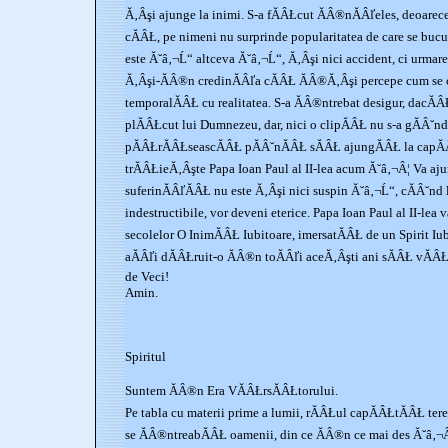
Ă‚Âşi ajunge la inimi. S-a fĂÂŁcut ĂÂ®nĂÂľeles, deoarece
cĂÂŁ, pe nimeni nu surprinde popularitatea de care se bucur
este Ă˘â‚¬Ĺ“ altceva Ă˘â‚¬Ĺ“, Ă‚Âşi nici accident, ci urmarea
Ă‚Âşi-ĂÂ®n credinĂÂľa cĂÂŁ ĂÂ®Ă‚Âşi percepe cum se 
temporalĂÂŁ cu realitatea. S-a ĂÂ®ntrebat desigur, dacĂÂ
plĂÂŁcut lui Dumnezeu, dar, nici o clipĂÂŁ nu s-a gĂÂ˘nd
pĂÂŁrĂÂŁseascĂÂŁ pĂÂ˘nĂÂŁ sĂÂŁ ajungĂÂŁ la capĂÂŁ
trĂÂŁieĂ‚Âşte Papa Ioan Paul al II-lea acum Ă˘â‚¬Â¦ Va a
suferinĂÂľĂÂŁ nu este Ă‚Âşi nici suspin Ă˘â‚¬Ĺ“, cĂÂ˘nd 
indestructibile, vor deveni eterice. Papa Ioan Paul al II-le
secolelor O InimĂÂŁ Iubitoare, imersatĂÂŁ de un Spirit Iub
aĂÂľi dĂÂŁruit-o ĂÂ®n toĂÂľi aceĂ‚Âşti ani sĂÂŁ vĂ
de Veci!
Amin.
Spiritul
Suntem ĂÂ®n Era VĂÂŁrsĂÂŁtorului.
Pe tabla cu materii prime a lumii, rĂÂŁul capĂÂŁtĂÂŁ ter
se ĂÂ®ntreabĂÂŁ oamenii, din ce ĂÂ®n ce mai des Ă˘â‚¬Â