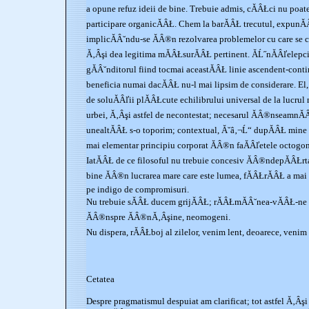
a opune refuz ideii de bine. Trebuie admis, cĂÂŁci nu poat
participare organicĂÂŁ. Chem la barĂÂŁ trecutul, expunĂ
implicĂÂ˘ndu-se ĂÂ®n rezolvarea problemelor cu care se c
Ă‚Âşi dea legitima mĂÂŁsurĂÂŁ pertinent. ĂĹ˝nĂÂľelepc
gĂÂ˘nditorul fiind tocmai aceastĂÂŁ linie ascendent-cont
beneficia numai dacĂÂŁ nu-l mai lipsim de considerare. El,
de soluĂÂľii plĂÂŁcute echilibrului universal de la lucru
urbei, Ă‚Âşi astfel de necontestat; necesarul ĂÂ®nseamnĂÂ
unealtĂÂŁ s-o toporim; contextual, Ă˘â‚¬Ĺ“ dupĂÂŁ mine 
mai elementar principiu corporat ĂÂ®n faĂÂľetele octogon
IatĂÂŁ de ce filosoful nu trebuie concesiv ĂÂ®ndepĂÂŁrta
bine ĂÂ®n lucrarea mare care este lumea, fĂÂŁrĂÂŁ a mai
pe indigo de compromisuri.
Nu trebuie sĂÂŁ ducem grijĂÂŁ; rĂÂŁmĂÂ˘nea-vĂÂŁ-ne to
ĂÂ®nspre ĂÂ®nĂ‚Âşine, neomogeni.
Nu dispera, rĂÂŁboj al zilelor, venim lent, deoarece, veni
Cetatea
Despre pragmatismul despuiat am clarificat; tot astfel Ă‚Â