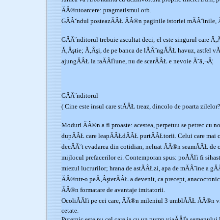
ĂÂ®ntoarcere: pragmatismul orb.
GĂÂ˘ndul posteazĂÂŁ ĂÂ®n paginile istoriei mĂÂ˘inile, 
GĂÂ˘nditorul trebuie ascultat deci; el este singurul care Ă
Ă‚Âştie; Ă‚Âşi, de pe banca de lĂÂ˘ngĂÂŁ havuz, astfel v
ajungĂÂŁ la raĂÂľiune, nu de scarĂÂŁ e nevoie Ă˘â‚¬Â¦
GĂÂ˘nditorul
( Cine este insul care stĂÂŁ treaz, dincolo de poarta zilelor
Moduri ĂÂ®n a fi proaste: acestea, perpetuu se petrec cu no
dupĂÂŁ care leapĂÂŁdĂÂŁ purtĂÂŁtorii. Celui care mai 
decĂÂ˘t evadarea din cotidian, neluat ĂÂ®n seamĂÂŁ de c
mijlocul prefacerilor ei. Contemporan spus: poĂÂľi fi siha
miezul lucrurilor; hrana de astĂÂŁzi, apa de mĂÂ˘ine a gĂ
ĂÂ®ntr-o peĂ‚ÂşterĂÂŁ a devenit, ca precept, anacocronic
ĂÂ®n formatare de avantaje imitatorii.
OcoliĂÂľi pe cei care, ĂÂ®n mileniul 3 umblĂÂŁ ĂÂ®n v
cetate.
Puternic este nu cel care ia cu un pumn viaĂÂľa semenului lu