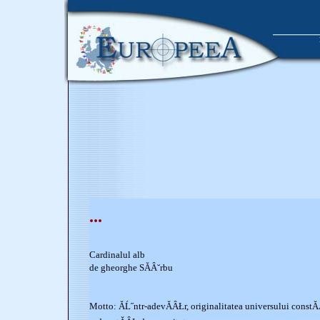
...
Cardinalul alb
de gheorghe SĂÂ˘rbu
Motto: ĂĹ˝ntr-adevĂÂŁr, originalitatea universului const