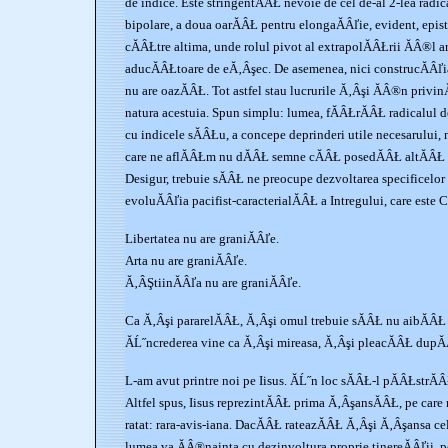
de indice. Este stringentĂÂŁ nevoie de cel de-al 2-lea radi
bipolare, a doua oarĂÂŁ pentru elongaĂÂľie, evident, epist
cĂÂŁtre altima, unde rolul pivot al extrapolĂÂŁrii ĂÂ®l ar
aducĂÂŁtoare de eĂ‚Âşec. De asemenea, nici construcĂÂľia 
nu are oazĂÂŁ. Tot astfel stau lucrurile Ă‚Âşi ĂÂ®n privin
natura acestuia. Spun simplu: lumea, fĂÂŁrĂÂŁ radicalul d
cu indicele sĂÂŁu, a concepe deprinderi utile necesarului, nu
care ne aflĂÂŁm nu dĂÂŁ semne cĂÂŁ posedĂÂŁ altĂÂŁ 
Desigur, trebuie sĂÂŁ ne preocupe dezvoltarea specificelor
evoluĂÂľia pacifist-caracterialĂÂŁ a Intregului, care este C
Libertatea nu are graniĂÂľe.
Arta nu are graniĂÂľe.
Ă‚ÂŞtiinĂÂľa nu are graniĂÂľe.
Ca Ă‚Âşi pararelĂÂŁ, Ă‚Âşi omul trebuie sĂÂŁ nu aibĂÂŁ 
ĂĹ˝ncrederea vine ca Ă‚Âşi mireasa, Ă‚Âşi pleacĂÂŁ dupĂ
L-am avut printre noi pe Iisus. ĂĹ˝n loc sĂÂŁ-l pĂÂŁstrĂ
Altfel spus, Iisus reprezintĂÂŁ prima Ă‚ÂşansĂÂŁ, pe care 
ratat: rara-avis-iana. DacĂÂŁ rateazĂÂŁ Ă‚Âşi Ă‚Âşansa cel
lumea va ĂÂ®nainta cu dezinvoltura proprie tinereĂÂľii, p