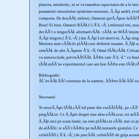
planeta, metabolic, ni se va transfera capacitatea de a le in
parametrii orizontului epidermo-neuronic, Ă‚Âşi astfel, evo
comporta. De douĂÂŁ milenii, Oamenii greĂ‚Âşesc faĂÂľĂ
Buni! Ei bine, Oameni RĂÂŁi! ( Ă˘â‚¬Â¦ ) mileniul trei, no
decĂÂ˘t o singurĂÂŁ alternativĂÂŁ: sĂÂŁ ne MĂÂ˘ntuim 
Ă‚Âşi singura ( Ă˘â‚¬Â¦ ) dar Ă‚Âşi Leit-motivul, Ă‚Âşi sin
Menirea sunt cĂÂŁile plĂÂŁcute definirii noastre. Ă‚ÂŞi aĂ
urmĂÂŁ de alte Ă‚Âşanse Ă˘â‚¬Â¦ Omul fĂÂŁrĂÂŁ ColoanĂ
va autoexclude, privinĂÂľĂÂŁ ĂÂ®n care Ă˘â‚¬Ĺ“ cu fun
rĂÂŁmĂÂ˘ne experimentul care am fost ĂÂ®n este fĂÂŁr
Bibliografie:
ĂĹ˝nvĂÂŁĂÂľ continuu de la oameni; ĂÂ®nvĂÂŁĂÂľ cum
Necesarul
Te trezeĂ‚Âşti fĂÂŁcĂÂ˘nd parte din viaĂÂľĂÂŁ, pe cĂÂ˘t 
pregĂÂŁtit. Ce Ă‚Âştii despre tine abia nĂÂŁscut, tot atĂ
Ă‚ÂŞi urci pe scara lumii; nu este plĂÂŁcut sĂÂŁ stai cu 
de alĂÂľii; te sĂÂ˘cĂÂ®ie pe mĂÂŁruntaiele gustului. Ce
ceilalĂÂľi ( Ă˘â‚¬Â¦ ) de parcĂÂŁ ceilalĂÂľi de grija aceas