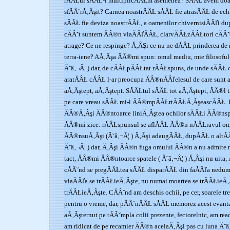
rĂÂŁul sĂÂŁ-l multiplicĂÂŁm asemenea? SĂÂŁ avem do
sfĂÂ˘rĂ‚Âşit? Carnea noastrĂÂŁ sĂÂŁ fie atrasĂÂŁ de echi
sĂÂŁ fie deviza noastrĂÂŁ, a oamenilor chivernisiĂÂľi 
cĂÂ˘t suntem ĂÂ®n viaĂÂľĂÂŁ, clarvĂÂŁzĂÂŁtori cĂÂ
atrage? Ce ne respinge? Ă‚ÂŞi ce nu ne dĂÂŁ prinderea de n
terra-iene? AĂ‚Âşa ĂÂ®mi spun: omul mediu, mie filosofu
Ă˘â‚¬Â¦ ) dar, de cĂÂŁpĂÂŁtat rĂÂŁspuns, de unde sĂÂŁ c
aratĂÂŁ cĂÂŁ l-ar preocupa ĂÂ®nĂÂľelesul de care sunt 
aĂ‚Âştept, aĂ‚Âştept. SĂÂŁtul sĂÂŁ tot aĂ‚Âştept, ĂÂ®l t
pe care vreau sĂÂŁ mi-l ĂÂ®mpĂÂŁrtĂÂŁĂ‚ÂşeascĂÂŁ. FĂ
ĂÂ®Ă‚Âşi ĂÂ®ntoarce liniĂ‚Âştea ochilor sĂÂŁi ĂÂ®nsp
ĂÂ®mi zice: rĂÂŁspunsul se aflĂÂŁ ĂÂ®n nĂÂŁravul om
ĂÂ®nsuĂ‚Âşi (Ă˘â‚¬Â¦ ) Ă‚Âşi adaugĂÂŁ, dupĂÂŁ o altĂÂ
Ă˘â‚¬Â¦ ) dar, Ă‚Âşi ĂÂ®n fuga omului ĂÂ®n a nu admite n
tact, ĂÂ®mi ĂÂ®ntoarce spatele ( Ă˘â‚¬Â¦ ) Ă‚Âşi nu uita,
cĂÂ˘nd se pregĂÂŁtea sĂÂŁ disparĂÂŁ din faĂÂľa nedume
viaĂÂľa se trĂÂŁieĂ‚Âşte, nu numai moartea se trĂÂŁieĂ‚Âş
trĂÂŁieĂ‚Âşte. CĂÂ˘nd am deschis ochii, pe cer, soarele t
pentru o vreme, dar, pĂÂ˘nĂÂŁ sĂÂŁ memorez acest evantai 
aĂ‚Âşternut pe tĂÂ˘mpla colii prezente, feciorelnic, am rea
am ridicat de pe recamier ĂÂ®n acelaĂ‚Âşi pas cu luna Ă˘â