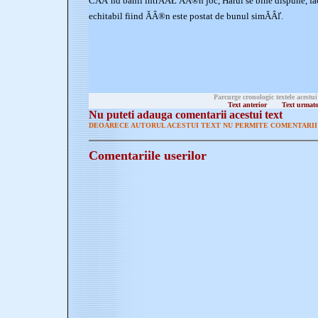
CĂÂ˘nd banii intrĂÂŁ ĂÂ®n joc, Harul se bine dispune, fa
echitabil fiind ĂÂ®n este postat de bunul simĂÂľ.
Parcurge cronologic textele acestui
Text anterior
Text urmat
Nu puteti adauga comentarii acestui text
DEOARECE AUTORUL ACESTUI TEXT NU PERMITE COMENTARII 
Comentariile userilor