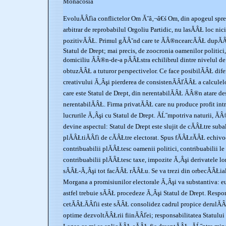
Monacosia
EvoluĂÂľia conflictelor Om Ă˘â‚¬â€ś Om, din apogeul spre
arbitrar de reprobabilul Orgoliu Partidic, nu lasĂÂŁ loc ni
pozitivĂÂŁ. Primul gĂÂ˘nd care te ĂÂ®ncearcĂÂŁ dupĂÂ
Statul de Drept; mai precis, de zoocronia oamenilor politici
domiciliu ĂÂ®n-de-a pĂÂŁstra echilibrul dintre nivelul de t
obtuzĂÂŁ a tuturor perspectivelor. Ce face posibilĂÂŁ dif
creativului Ă‚Âşi pierderea de consistenĂÂľĂÂŁ a calculel
care este Statul de Drept, din nerentabilĂÂŁ ĂÂ®n atare 
nerentabilĂÂŁ. Firma privatĂÂŁ care nu produce profit intr
lucrurile Ă‚Âşi cu Statul de Drept. ĂĹ˝mpotriva naturii, Ă
devine aspectul: Statul de Drept este slujit de cĂÂŁtre subal
plĂÂŁtiĂÂľi de cĂÂŁtre electorat. Spus fĂÂŁrĂÂŁ echivo
contribuabilii plĂÂŁtesc oamenii politici, contribuabilii le
contribuabilii plĂÂŁtesc taxe, impozite Ă‚Âşi derivatele l
sĂÂŁ-Ă‚Âşi tot facĂÂŁ rĂÂŁu. Se va trezi din orbecĂÂŁial
Morgana a promisiunilor electorale Ă‚Âşi va substantiva: eu
astfel trebuie sĂÂŁ procedeze Ă‚Âşi Statul de Drept. Respon
cetĂÂŁĂÂľii este sĂÂŁ consolidez cadrul propice derulĂÂ
optime dezvoltĂÂŁrii fiinĂÂľei; responsabilitatea Statulu