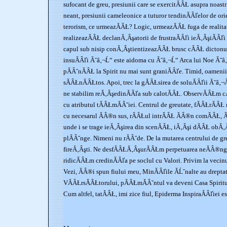
sufocant de greu, presiunii care se exercitĂÂŁ asupra noast
neant, presiunii cameleonice a tuturor tendinĂÂľelor de o
terorism, ce urmeazĂÂŁ? Logic, urmeazĂÂŁ fuga de realita
realizeazĂÂŁ declanĂ‚Âşatorii de frustraĂÂľi ieĂ‚ÂşiĂÂľi 
capul sub nisip conĂ‚ÂştientizeazĂÂŁ brusc cĂÂŁ dictonu
insuĂÂľi Ă˘â‚¬Ĺ“ este aidoma cu Ă˘â‚¬Ĺ“ Arca lui Noe Ă˘â‚
pĂÂ˘nĂÂŁ la Spirit nu mai sunt graniĂÂľe. Timid, oamen
sĂÂŁnĂÂŁtos. Apoi, trec la gĂÂŁsirea de soluĂÂľii Ă˘â‚¬Â
ne stabilim reĂ‚ÂşedinĂÂľa sub calotĂÂŁ. ObservĂÂŁm cĂ
cu atributul tĂÂŁmĂÂ˘iei. Centrul de greutate, fĂÂŁrĂÂŁ 
cu necesarul ĂÂ®n sus, rĂÂŁul intrĂÂŁ ĂÂ®n comĂÂŁ, Ă
unde i se trage ieĂ‚Âşirea din scenĂÂŁ, iĂ‚Âşi dĂÂŁ obĂ‚
plĂÂ˘nge. Nimeni nu rĂÂ˘de. De la mutarea centrului de greu
fireĂ‚Âşti. Ne desfĂÂŁĂ‚ÂşurĂÂŁm perpetuarea neĂÂ®ng
ridicĂÂŁm credinĂÂľa pe soclul cu Valori. Privim la vecinul
Vezi, ĂÂ®i spun fiului meu, MinĂÂľile ĂĹ˝nalte au drepta
VĂÂŁrsĂÂŁtorului, pĂÂŁmĂÂ˘ntul va deveni Casa Spiritu
Cum altfel, tatĂÂŁ, imi zice fiul, Epiderma InspiraĂÂľiei e