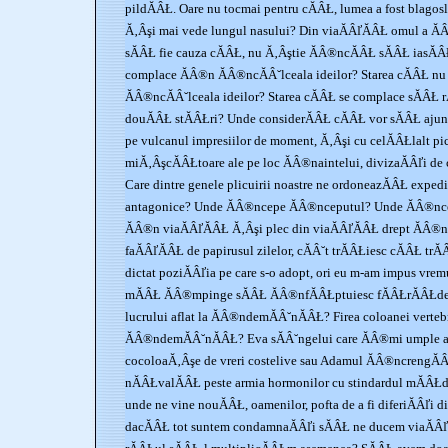
pildĂÂŁ. Oare nu tocmai pentru cĂÂŁ, lumea a fost blagosl
Ă‚Âşi mai vede lungul nasului? Din viaĂÂľĂÂŁ omul a Ă
sĂÂŁ fie cauza cĂÂŁ, nu Ă‚Âştie ĂÂ®ncĂÂŁ sĂÂŁ iasĂÂŁ
complace ĂÂ®n ĂÂ®ncĂÂ˘lceala ideilor? Starea cĂÂŁ n
ĂÂ®ncĂÂ˘lceala ideilor? Starea cĂÂŁ se complace sĂÂŁ 
douĂÂŁ stĂÂŁri? Unde considerĂÂŁ cĂÂŁ vor sĂÂŁ ajun
pe vulcanul impresiilor de moment, Ă‚Âşi cu celĂÂŁlalt pi
miĂ‚ÂşcĂÂŁtoare ale pe loc ĂÂ®naintelui, divizaĂÂľi de c
Care dintre genele plicuirii noastre ne ordoneazĂÂŁ expedi
antagonice? Unde ĂÂ®ncepe ĂÂ®nceputul? Unde ĂÂ®ncep
ĂÂ®n viaĂÂľĂÂŁ Ă‚Âşi plec din viaĂÂľĂÂŁ drept ĂÂ®n 
faĂÂľĂÂŁ de papirusul zilelor, cĂÂ˘t trĂÂŁiesc cĂÂŁ trĂ
dictat poziĂÂľia pe care s-o adopt, ori eu m-am impus vrem
mĂÂŁ ĂÂ®mpinge sĂÂŁ ĂÂ®nfĂÂŁptuiesc fĂÂŁrĂÂŁdele
lucrului aflat la ĂÂ®ndemĂÂ˘nĂÂŁ? Firea coloanei vertebra
ĂÂ®ndemĂÂ˘nĂÂŁ? Eva sĂÂ˘ngelui care ĂÂ®mi umple art
cocoloaĂ‚Âşe de vreri costelive sau Adamul ĂÂ®ncrengĂÂŁ
nĂÂŁvalĂÂŁ peste armia hormonilor cu stindardul mĂÂŁ
unde ne vine nouĂÂŁ, oamenilor, pofta de a fi diferiĂÂľi
dacĂÂŁ tot suntem condamnaĂÂľi sĂÂŁ ne ducem viaĂÂľa 