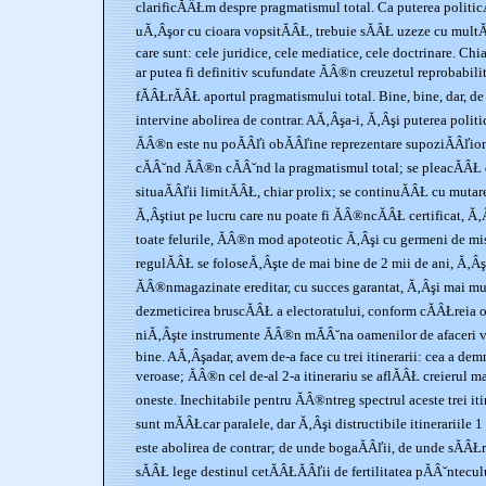
clarificĂÂŁm despre pragmatismul total. Ca puterea politi
uĂ‚Âşor cu cioara vopsitĂÂŁ, trebuie sĂÂŁ uzeze cu multĂÂ
care sunt: cele juridice, cele mediatice, cele doctrinare. Ch
ar putea fi definitiv scufundate ĂÂ®n creuzetul reprobabilit
fĂÂŁrĂÂŁ aportul pragmatismului total. Bine, bine, dar, de
intervine abolirea de contrar. AĂ‚Âşa-i, Ă‚Âşi puterea polit
ĂÂ®n este nu poĂÂľi obĂÂľine reprezentare supoziĂÂľio
cĂÂ˘nd ĂÂ®n cĂÂ˘nd la pragmatismul total; se pleacĂÂŁ 
situaĂÂľii limitĂÂŁ, chiar prolix; se continuĂÂŁ cu mutar
Ă‚Âştiut pe lucru care nu poate fi ĂÂ®ncĂÂŁ certificat, Ă
toate felurile, ĂÂ®n mod apoteotic Ă‚Âşi cu germeni de mist
regulĂÂŁ se foloseĂ‚Âşte de mai bine de 2 mii de ani, Ă‚Âşi
ĂÂ®nmagazinate ereditar, cu succes garantat, Ă‚Âşi mai mul
dezmeticirea bruscĂÂŁ a electoratului, conform cĂÂŁreia o
niĂ‚Âşte instrumente ĂÂ®n mĂÂ˘na oamenilor de afaceri v
bine. AĂ‚Âşadar, avem de-a face cu trei itinerarii: cea a demn
veroase; ĂÂ®n cel de-al 2-a itinerariu se aflĂÂŁ creierul m
oneste. Inechitabile pentru ĂÂ®ntreg spectrul aceste trei iti
sunt mĂÂŁcar paralele, dar Ă‚Âşi distructibile itinerariile
este abolirea de contrar; de unde bogaĂÂľii, de unde sĂÂŁra
sĂÂŁ lege destinul cetĂÂŁĂÂľii de fertilitatea pĂÂ˘ntecul