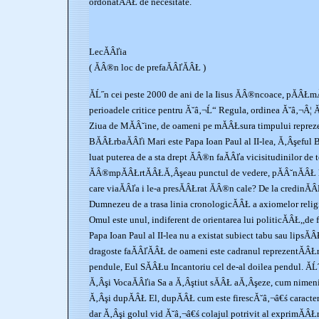
ordonatĂÂŁ de necesitate.
LecĂÂľia
( ĂÂ®n loc de prefaĂÂľĂÂŁ )
ĂĹ˝n cei peste 2000 de ani de la Iisus ĂÂ®ncoace, pĂÂŁm
perioadele critice pentru Ă˘â‚¬Ĺ“ Regula, ordinea Ă˘â‚¬Â¦ Ă˘
Ziua de MĂÂ˘ine, de oameni pe mĂÂŁsura timpului reprezen
BĂÂŁrbaĂÂľi Mari este Papa Ioan Paul al II-lea, Ă‚Âşeful 
luat puterea de a sta drept ĂÂ®n faĂÂľa vicisitudinilor de to
ĂÂ®mpĂÂŁrtĂÂŁĂ‚Âşeau punctul de vedere, pĂÂ˘nĂÂŁ la 
care viaĂÂľa i le-a presĂÂŁrat ĂÂ®n cale? De la credinĂ
Dumnezeu de a trasa linia cronologicĂÂŁ a axiomelor reli
Omul este unul, indiferent de orientarea lui politicĂÂŁ,,de fi
Papa Ioan Paul al II-lea nu a existat subiect tabu sau lipsĂ
dragoste faĂÂľĂÂŁ de oameni este cadranul reprezentĂÂŁri
pendule, Eul SĂÂŁu Incantoriu cel de-al doilea pendul. ĂĹ
Ă‚Âşi VocaĂÂľia Sa a Ă‚Âştiut sĂÂŁ aĂ‚Âşeze, cum nimeni 
Ă‚Âşi dupĂÂŁ El, dupĂÂŁ cum este firescĂ˘â‚¬â€ś caracter
dar Ă‚Âşi golul vid Ă˘â‚¬â€ś colajul potrivit al exprimĂÂŁ