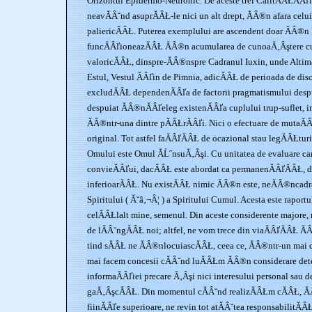
Orizontul Epidermo-Neuronic. De aceste trei CalitĂÂŁĂÂľi
neavĂÂ˘nd asuprĂÂŁ-le nici un alt drept, ĂÂ®n afara celui 
paliericĂÂŁ. Puterea exemplului are ascendent doar ĂÂ®n
funcĂÂľioneazĂÂŁ ĂÂ®n acumularea de cunoaĂ‚Âştere cu
valoricĂÂŁ, dinspre-ĂÂ®nspre Cadranul Iuxin, unde Altim
Estul, Vestul ĂÂľin de Pimnia, adicĂÂŁ de perioada de disc
excludĂÂŁ dependenĂÂľa de factorii pragmatismului desp
despuiat ĂÂ®nĂÂľeleg existenĂÂľa cuplului trup-suflet, in
ĂÂ®ntr-una dintre pĂÂŁrĂÂľi. Nici o efectuare de mutaĂÂ
original. Tot astfel faĂÂľĂÂŁ de ocazional stau legĂÂŁtur
Omului este Omul ĂĹ˝nsuĂ‚Âşi. Cu unitatea de evaluare car
convieĂÂľui, dacĂÂŁ este abordat ca permanenĂÂľĂÂŁ, d
inferioarĂÂŁ. Nu existĂÂŁ nimic ĂÂ®n este, neĂÂ®ncadra
Spiritului ( Ă˘â‚¬Â¦ ) a Spiritului Cumul. Acesta este raport
celĂÂŁlalt mine, semenul. Din aceste considerente majore, 
de lĂÂ˘ngĂÂŁ noi; altfel, ne vom trece din viaĂÂľĂÂŁ Ă
tind sĂÂŁ ne ĂÂ®nlocuiascĂÂŁ, ceea ce, ĂÂ®ntr-un mai 
mai facem concesii cĂÂ˘nd luĂÂŁm ĂÂ®n considerare deter
informaĂÂľiei precare Ă‚Âşi nici interesului personal sau d
gaĂ‚ÂşcĂÂŁ. Din momentul cĂÂ˘nd realizĂÂŁm cĂÂŁ, ĂÂ
fiinĂÂľe superioare, ne revin tot atĂÂ˘tea responsabilitĂÂ