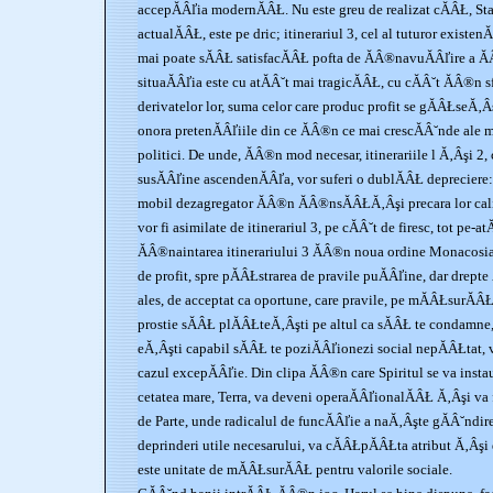
accepĂÂľia modernĂÂŁ. Nu este greu de realizat cĂÂŁ, Sta
actualĂÂŁ, este pe dric; itinerariul 3, cel al tuturor existe
mai poate sĂÂŁ satisfacĂÂŁ pofta de ĂÂ®navuĂÂľire a Ă
situaĂÂľia este cu atĂÂ˘t mai tragicĂÂŁ, cu cĂÂ˘t ĂÂ®n s
derivatelor lor, suma celor care produc profit se gĂÂŁseĂ‚
onora pretenĂÂľiile din ce ĂÂ®n ce mai crescĂÂ˘nde ale m
politici. De unde, ĂÂ®n mod necesar, itinerariile l Ă‚Âşi 2,
susĂÂľine ascendenĂÂľa, vor suferi o dublĂÂŁ depreciere
mobil dezagregator ĂÂ®n ĂÂ®nsĂÂŁĂ‚Âşi precara lor calit
vor fi asimilate de itinerariul 3, pe cĂÂ˘t de firesc, tot pe-a
ĂÂ®naintarea itinerariului 3 ĂÂ®n noua ordine Monacosia,
de profit, spre pĂÂŁstrarea de pravile puĂÂľine, dar drepte
ales, de acceptat ca oportune, care pravile, pe mĂÂŁsurĂÂŁ
prostie sĂÂŁ plĂÂŁteĂ‚Âşti pe altul ca sĂÂŁ te condamne
eĂ‚Âşti capabil sĂÂŁ te poziĂÂľionezi social nepĂÂŁtat, v
cazul excepĂÂľie. Din clipa ĂÂ®n care Spiritul se va insta
cetatea mare, Terra, va deveni operaĂÂľionalĂÂŁ Ă‚Âşi va
de Parte, unde radicalul de funcĂÂľie a naĂ‚Âşte gĂÂ˘ndir
deprinderi utile necesarului, va cĂÂŁpĂÂŁta atribut Ă‚Âş
este unitate de mĂÂŁsurĂÂŁ pentru valorile sociale.