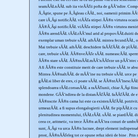
seamĂÂŁnĂÂŁ sub iia vieĂÂľii pofta de gĂÂ˘ndire. Compo
Ă‚Âştie, spune pe Ă‚Âşleau cĂÂŁ, noi, oamenii primim ĂÂ
care iĂ‚Âşi notificĂÂŁ viĂÂľa stirpei ĂÂ®n virtutea ocazi
ĂÂ®Ă‚Âşi notificĂÂŁ viĂÂľa stirpei ĂÂ®n virtutea menir
ĂÂ®n arendĂÂŁ tĂÂŁrĂÂ˘mul arid al propovĂÂŁduirii de 
exemplar uman trebuie sĂÂŁ aibĂÂŁ mintea fecundĂÂŁ, oc
Mai trebuie sĂÂŁ aibĂÂŁ deschidere faĂÂľĂÂŁ de plĂÂ
care, trebuie sĂÂŁ ĂÂ®nveĂÂľe sĂÂŁ numeascĂÂŁ sperma
ĂÂ®n stare sĂÂŁ ĂÂ®nsĂÂŁmĂÂ˘nĂÂľeze un pĂÂ˘ntec d
A fi ĂÂ®n este constituie merit de care trebuie sĂÂŁ te abso
Mintea ĂÂ®naltĂÂŁ de mĂÂ˘ine nu trebuie sĂÂŁ urce pe p
gĂÂŁsi liber de eres, ci poate sĂÂŁ se ĂÂ®ntĂÂ˘lnescĂ
splendoarea rĂÂŁcoroasĂÂŁ a raĂÂľiunii, chiar Ă‚Âşi fiind 
mondene. GĂÂ˘ndirea de la distanĂÂľĂÂŁ faĂÂľĂÂŁ de e
ĂÂ®nscrie ĂÂ®n cama lui este ca existenĂÂľĂÂŁ potrivitĂ
urmeazĂÂŁ a fi supus elongalogierii sĂÂŁ fie pipĂÂŁit c
plenitudinea momentului, fĂÂŁrĂÂŁ sĂÂŁ se piardĂÂŁ din
ceea ce, aritmetic, va trece ĂÂ®n atĂÂ˘tea conuri de umbr
sunt, Ă‚Âşi va urca ĂÂ®n lucrare, drept element indispensab
prost, ĂÂ®nĂÂľeleg tot ce opune refuz ideii de bine . Prin