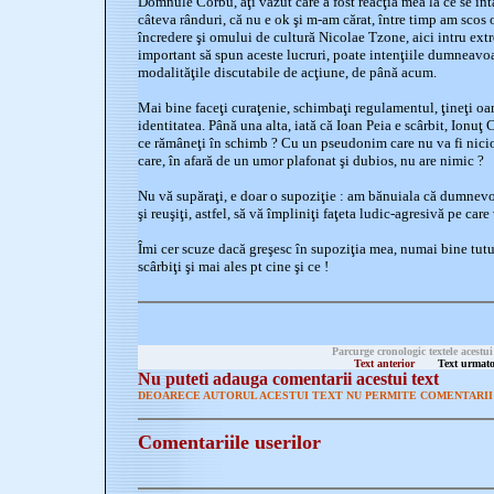
Domnule Corbu, aţi văzut care a fost reacţia mea la ce se întâ
câteva rânduri, că nu e ok şi m-am cărat, între timp am scos 
încredere şi omului de cultură Nicolae Tzone, aici intru extr
important să spun aceste lucruri, poate intenţiile dumneavo
modalităţile discutabile de acţiune, de până acum.
Mai bine faceţi curaţenie, schimbaţi regulamentul, ţineţi oa
identitatea. Până una alta, iată că Ioan Peia e scârbit, Ionuţ 
ce rămâneţi în schimb ? Cu un pseudonim care nu va fi nicio
care, în afară de un umor plafonat şi dubios, nu are nimic ?
Nu vă supăraţi, e doar o supoziţie : am bănuiala că dumnevoas
şi reuşiţi, astfel, să vă împliniţi faţeta ludic-agresivă pe care
Îmi cer scuze dacă greşesc în supoziţia mea, numai bine tutur
scârbiţi şi mai ales pt cine şi ce !
Parcurge cronologic textele acestui
Text anterior
Text urmato
Nu puteti adauga comentarii acestui text
DEOARECE AUTORUL ACESTUI TEXT NU PERMITE COMENTARII 
Comentariile userilor