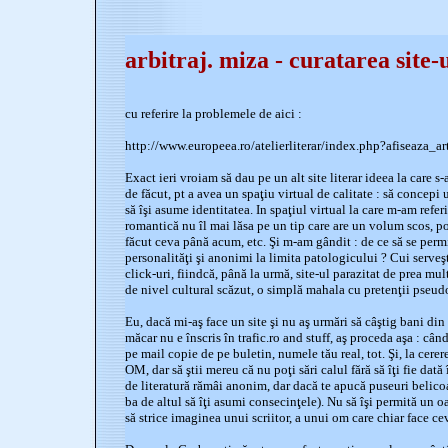
arbitraj. miza - curatarea site-
cu referire la problemele de aici :
http://www.europeea.ro/atelierliterar/index.php?afiseaza_
Exact ieri vroiam să dau pe un alt site literar ideea la care s
de făcut, pt a avea un spaţiu virtual de calitate : să concepi 
să îşi asume identitatea. In spaţiul virtual la care m-am refer
romantică nu îl mai lăsa pe un tip care are un volum scos, p
făcut ceva până acum, etc. Şi m-am gândit : de ce să se perm
personalităţi şi anonimi la limita patologicului ? Cui serve
click-uri, fiindcă, până la urmă, site-ul parazitat de prea mu
de nivel cultural scăzut, o simplă mahala cu pretenţii pseudo
Eu, dacă mi-aş face un site şi nu aş urmări să câştig bani din 
măcar nu e înscris în trafic.ro and stuff, aş proceda aşa : când 
pe mail copie de pe buletin, numele tău real, tot. Şi, la cer
OM, dar să ştii mereu că nu poţi sări calul fără să îţi fie dată 
de literatură rămâi anonim, dar dacă te apucă puseuri belicoas
ba de altul să îţi asumi consecinţele). Nu să îşi permită un oa
să strice imaginea unui scriitor, a unui om care chiar face ce