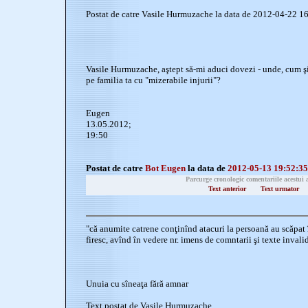
Postat de catre Vasile Hurmuzache la data de 2012-04-22 1
Vasile Hurmuzache, aştept să-mi aduci dovezi - unde, cum şi
pe familia ta cu "mizerabile injurii"?
Eugen
13.05.2012;
19:50
Postat de catre
Bot Eugen
la data de
2012-05-13 19:52:35
Parcurge cronologic comentariile acestui 
Text anterior
Text urmator
"că anumite catrene conţinînd atacuri la persoană au scăpat
firesc, avînd în vedere nr. imens de comntarii şi texte invalid
Unuia cu sîneaţa fără amnar
Text postat de Vasile Hurmuzache