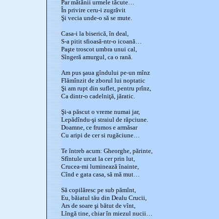
Par mătănii urmele tăcute…
În privire ceru-i zugrăvit
Şi vecia unde-o să se mute.
Casa-i la biserică, în deal,
S-a pitit sfioasă-ntr-o icoană…
Paşte troscot umbra unui cal,
Sîngeră amurgul, ca o rană.
Am pus şaua gîndului pe-un mînz
Flămînzit de zborul lui noptatic
Şi am rupt din suflet, pentru prînz,
Ca dintr-o cadelniţă, jăratic.
Şi-a păscut o vreme numai jar,
Lepădîndu-şi straiul de răpciune.
Doamne, ce frumos e armăsar
Cu aripi de cer si rugăciune…
Te întreb acum: Gheorghe, părinte,
Sfîntule urcat la cer prin lut,
Crucea-mi luminează înainte,
Cînd e gata casa, să mă mut…
Să copilăresc pe sub pămînt,
Eu, băiatul tău din Dealu Crucii,
Ars de soare şi bătut de vînt,
Lîngă tine, chiar în miezul nucii…