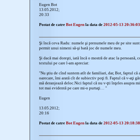
Eugen Bot
13.05.2012;
20:33
Postat de catre
Bot Eugen
la data de
2012-05-13 20:36:03
Şi încă ceva Radu: numele şi prenumele meu de pe site sunt c
permit unui nimeni să-şi bată joc de numele meu.
Şi dacă mai doreşti, iată încă o mostră de atac la persoană, 
textului pe care l-am apreciat:
"Nu ştiu de cînd suntem atît de familiari, dar, Bot, faptul că 
oarecare, îmi arată cît de subiectiv poţi fi. Faptul că v-aţi gă
mă deranjează deloc.Nici faptul că nu v-ţti înţeles asupra 
tot mai evidentă pe care mi-o purtaţi… "
Eugen
13.05.2012;
20:16
Postat de catre
Bot Eugen
la data de
2012-05-13 20:18:38