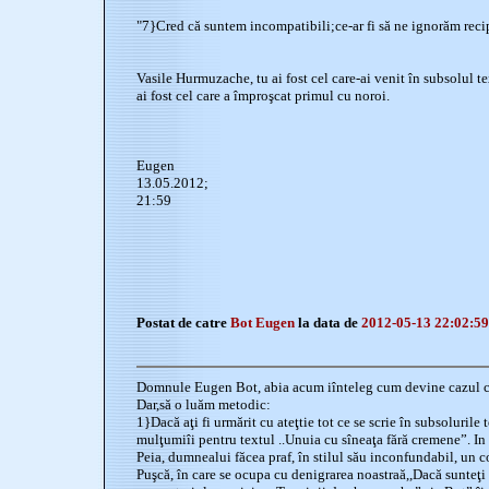
"7}Cred că suntem incompatibili;ce-ar fi să ne ignorăm reci
Vasile Hurmuzache, tu ai fost cel care-ai venit în subsolul tex
ai fost cel care a împroşcat primul cu noroi.
Eugen
13.05.2012;
21:59
Postat de catre
Bot Eugen
la data de
2012-05-13 22:02:59
Domnule Eugen Bot, abia acum iînteleg cum devine cazul
Dar,să o luăm metodic:
1}Dacă aţi fi urmărit cu ateţtie tot ce se scrie în subsolurile t
mulţumiîi pentru textul ..Unuia cu sîneaţa fără cremene”. In
Peia, dumnealui făcea praf, în stilul său inconfundabil, un c
Puşcă, în care se ocupa cu denigrarea noastraă,,Dacă sunteţi c