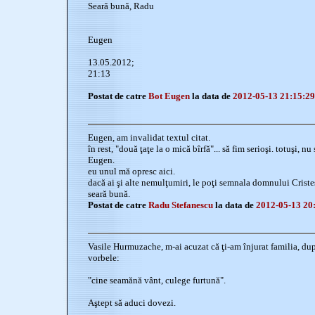
Seară bună, Radu
Eugen
13.05.2012;
21:13
Postat de catre
Bot Eugen
la data de
2012-05-13 21:15:29
Eugen, am invalidat textul citat.
în rest, "două ţaţe la o mică bîrfă"... să fim serioşi. totuşi, 
Eugen.
eu unul mă opresc aici.
dacă ai şi alte nemulţumiri, le poţi semnala domnului Crist
seară bună.
Postat de catre
Radu Stefanescu
la data de
2012-05-13 20
Vasile Hurmuzache, m-ai acuzat că ţi-am înjurat familia, dup
vorbele:
"cine seamănă vânt, culege furtună".
Aştept să aduci dovezi.