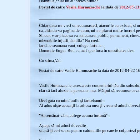
Domnule,chiar nu ai inteles nimic?
Postat de catre
Vasile Hurmuzache
la data de
2012-05-13
Chiar daca nu vreti sa recunoasteti, atacurile au existat; si
ca, citindu-va pagina de autor, mi-au placut multe lucruri pe
Sincer: v-ar place sa va stalceasca, public, permanent, cine
mizerabile injurii, familia? Nu cred.
Iar cine seamana vant, culege furtuna...
Domnule Eugen Bot, eu mai sper inca in onestitatea dvs.
Cu stima,Val
Postat de catre Vasile Hurmuzache la data de 2012-04-22 1
Vasile Hurmuzache, acesta este comentariul tău din subsolul
clar că faci aluzie la persoana mea. Mă pui să recunosc cev
Deci gata cu minciunile şi fariseismul.
Ai adus nişte acuzaţii la adresa mea şi vreau să aduci dovezi
"Ai semănat vânt, culege acuma furtună".
Aştept să-mi aduci dovezile
sau să-ţi ceri scuze pentru calomniile pe care le colportezi pe