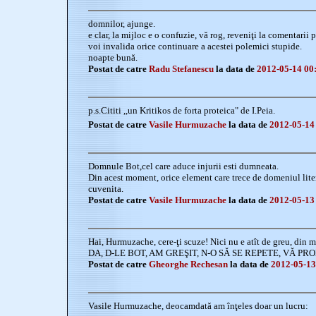
domnilor, ajunge.
e clar, la mijloc e o confuzie, vă rog, reveniţi la comentarii p
voi invalida orice continuare a acestei polemici stupide.
noapte bună.
Postat de catre
Radu Stefanescu
la data de
2012-05-14 00
p.s.Cititi ,,un Kritikos de forta proteica" de I.Peia.
Postat de catre
Vasile Hurmuzache
la data de
2012-05-14
Domnule Bot,cel care aduce injurii esti dumneata.
Din acest moment, orice element care trece de domeniul liter
cuvenita.
Postat de catre
Vasile Hurmuzache
la data de
2012-05-13
Hai, Hurmuzache, cere-ţi scuze! Nici nu e atît de greu, din m
DA, D-LE BOT, AM GREŞIT, N-O SĂ SE REPETE, VĂ PR
Postat de catre
Gheorghe Rechesan
la data de
2012-05-13
Vasile Hurmuzache, deocamdată am înţeles doar un lucru: