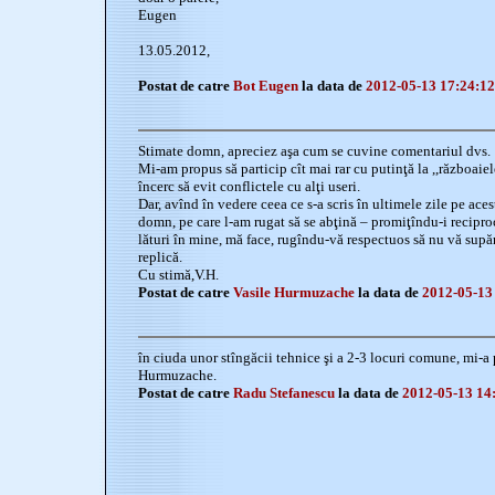
Eugen
13.05.2012,
Postat de catre
Bot Eugen
la data de
2012-05-13 17:24:12
Stimate domn, apreciez aşa cum se cuvine comentariul dvs.
Mi-am propus să particip cît mai rar cu putinţă la ,,războaiel
încerc să evit conflictele cu alţi useri.
Dar, avînd în vedere ceea ce s-a scris în ultimele zile pe aces
domn, pe care l-am rugat să se abţină – promiţîndu-i recipro
lături în mine, mă face, rugîndu-vă respectuos să nu vă supăr
replică.
Cu stimă,V.H.
Postat de catre
Vasile Hurmuzache
la data de
2012-05-13
în ciuda unor stîngăcii tehnice şi a 2-3 locuri comune, mi-a 
Hurmuzache.
Postat de catre
Radu Stefanescu
la data de
2012-05-13 14