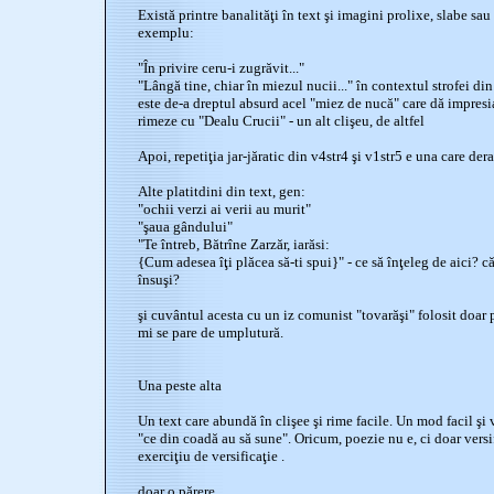
Există printre banalităţi în text şi imagini prolixe, slabe sa
exemplu:
"În privire ceru-i zugrăvit..."
"Lângă tine, chiar în miezul nucii..." în contextul strofei din
este de-a dreptul absurd acel "miez de nucă" care dă impresi
rimeze cu "Dealu Crucii" - un alt clişeu, de altfel
Apoi, repetiţia jar-jăratic din v4str4 şi v1str5 e una care der
Alte platitdini din text, gen:
"ochii verzi ai verii au murit"
"şaua gândului"
"Te întreb, Bătrîne Zarzăr, iarăsi:
{Cum adesea îţi plăcea să-ti spui}" - ce să înţeleg de aici? c
însuşi?
şi cuvântul acesta cu un iz comunist "tovarăşi" folosit doar p
mi se pare de umplutură.
Una peste alta
Un text care abundă în clişee şi rime facile. Un mod facil şi v
"ce din coadă au să sune". Oricum, poezie nu e, ci doar versif
exerciţiu de versificaţie .
doar o părere,