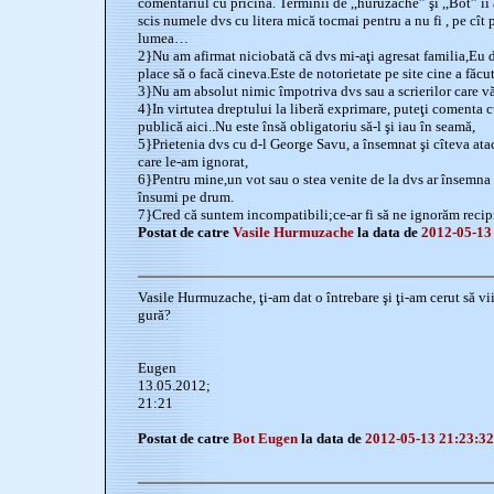
comentariul cu pricina. Terminii de ,,huruzache” şi ,,Bot” îi
scis numele dvs cu litera mică tocmai pentru a nu fi , pe cît p
lumea…
2}Nu am afirmat niciobată că dvs mi-aţi agresat familia,Eu d
place să o facă cineva.Este de notorietate pe site cine a făcu
3}Nu am absolut nimic împotriva dvs sau a scrierilor care vă
4}In virtutea dreptului la liberă exprimare, puteţi comenta c
publică aici..Nu este însă obligatoriu să-l şi iau în seamă,
5}Prietenia dvs cu d-l George Savu, a însemnat şi cîteva atac
care le-am ignorat,
6}Pentru mine,un vot sau o stea venite de la dvs ar însemn
însumi pe drum.
7}Cred că suntem incompatibili;ce-ar fi să ne ignorăm recip
Postat de catre
Vasile Hurmuzache
la data de
2012-05-13
Vasile Hurmuzache, ţi-am dat o întrebare şi ţi-am cerut să vii
gură?
Eugen
13.05.2012;
21:21
Postat de catre
Bot Eugen
la data de
2012-05-13 21:23:32