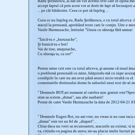
Radu Ştefănescu, ai dat un vot acestui text care în opina me
accept faptul că prin acest vot ai dorit de fapt să încurajezi
... pe căi bătătorite. Ceea ce pot să înţeleg ...
Ceea ce nu înţeleg eu, Radu Ştefănescu, e cu totul altceva: d
atacul la persoană, aprobând texte care le conţin. Uite o mo
Vasile Hurmuzache, întitulat "Unuia cu sâneaţa fără amnar:
"Taică-tu e ,,huruzache”,
Şi bunică-tu e bot!
Vai de tine, muţunache,
Cu sîneaţa ta, cu tot!"
Pentru mine cert este cu totul altceva, şi-anume că insul ăs
o problemă personală cu mine, hărţuindu-mă cu nişte acuzaţi
condiţiile în care nu am avut până atunci nicio treabă cu el.
comentariile distinsului domn în subsolul unui text de-al m
" Domnule BOT,ati numarat al catelea atac gratuit este?Sper 
stim sa scriem ,,dimai", sau alte nazbatii!
Postat de catre Vasile Hurmuzache la data de 2012-04-21 03
" Domnule Eugen Bot, nu am vrut, nu vreau si nu caut raca 
,,dimai" este tot un fel de ,,diaprel"...
Chiar daca nu vreti sa recunoasteti, atacurile au existat; si
ca, citindu-va pagina de autor, mi-au placut multe lucruri pe