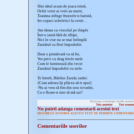
Sînt sătul acum de joaca tristă,
Ochii verzi ai verii au murit,
Toamna strînge frunzele-n batistă,
Ies copaci scheletici la cersit…
Am rămas cu viscolul pe tîmple
Într-o iarnă fără de sfîrşit,
Nici în vise nu se mai întîmplă
Zarzărul cu flori împodobit.
Doar o primăvară va să fie,
Vor privi cu drag fetele mele
Cum le luminează din vecie
Zarzărul împodobit cu stele.
Te întreb, Bătrîne Zarzăr, iarăsi:
{Cum adesea îţi plăcea să-ti spui}
-Nu ai vrea să fim din nou tovarăsi,
Ca o floare-n tine să mă sui?
Parcurge cronologic textele acestui
Text anterior
Text urmat
Nu puteti adauga comentarii acestui text
DEOARECE AUTORUL ACESTUI TEXT NU PERMITE COMENTARII 
Comentariile userilor