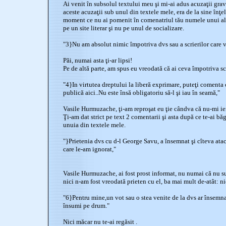
Ai venit în subsolul textului meu şi mi-ai adus acuzaţii grave
aceste acuzaţii sub unul din textele mele, era de la sine înţe
moment ce nu ai pomenit în comenatriul tău numele unui alt 
pe un site literar şi nu pe unul de socializare.
"3}Nu am absolut nimic împotriva dvs sau a scrierilor care v
Păi, numai asta ţi-ar lipsi!
Pe de altă parte, am spus eu vreodată că ai ceva împotriva sc
"4}In virtutea dreptului la liberă exprimare, puteţi comenta 
publică aici..Nu este însă obligatoriu să-l şi iau în seamă,"
Vasile Hurmuzache, ţi-am reproşat eu ţie cândva că nu-mi ie
Ţi-am dat strict pe text 2 comentarii şi asta după ce te-ai bă
unuia din textele mele.
"}Prietenia dvs cu d-l George Savu, a însemnat şi cîteva atac
care le-am ignorat,"
Vasile Hurmuzache, ai fost prost informat, nu numai că nu s
nici n-am fost vreodată prieten cu el, ba mai mult de-atât: n
"6}Pentru mine,un vot sau o stea venite de la dvs ar însem
însumi pe drum."
Nici măcar nu te-ai regăsit .