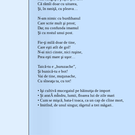
Că rămîi doar cu uitarea,
Şi, în raniţă, cu pleava…
N-am nimic cu burdihanul
Care scrie mult şi prost;
Dar, nu confunda imamul
Şi cu rostul unui post.
Fie-ţi milă doar de tine,
Care eşti atît de gol!
N-ai nici cinste, nici ruşine,
Prea eşti mare şi uşor…
Taică-tu e ,,huruzache”,
Şi bunică-tu e bot!
Vai de tine, muţunache,
Cu sîneaţa ta, cu tot!
• Işi cultivă mucegaiul pe hăinutţa de import
• Şi aratĂ mÎndru, lumii, floarea lui de zile mari
• Cum se mişcă, bata-l toaca, ca un cap de cîine mort,
• Imitînd, de unul singur, răgetul a trei măgari..