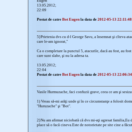
Eugen
13.05.2012;
22:09
Postat de catre
Bot Eugen
la data de
2012-05-13 22:11:48
5}Prietenia dvs cu d-l George Savu, a însemnat şi cîteva atac
care le-am ignorat,"
Ca o completare la punctul 5, atacurile, dacă au fost, au fost s
care sunt slabe, şi nu la adresa ta.
13.05.2012;
22:04
Postat de catre
Bot Eugen
la data de
2012-05-13 22:06:34
Vasile Hurmuzache, faci confuzii grave, ceea ce am şi sesiza
1) Vreau să-mi arăţi unde şi în ce circumstanţe a folosit dom
"Huruzache" şi "Bot".
2}Nu am afirmat niciobată că dvs mi-aţi agresat familia,Eu d
place să o facă cineva.Este de notorietate pe site cine a făcu