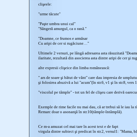
clişeele:
"urme tăcute"
"Paşte umbra unui cal"
"Sângeră amurgul, ca o rană."
"Doamne, ce frumos e armăsar
Cu aripi de cer si rugăciune…"
Ultimele 2 versuri, pe lângă adresarea asta răsuzitată "Doam
ilaritate, rezultată din asocierea asta dintre aripi de cer şi 
alte expresii clişeice din limba românească:
" ars de soare şi bătut de vânt" care dau impresia de umplutur
şi folosirea abuzivă a lui "acum"(în str.6, v1 şi în str.8, vers
"viscolul pe tâmple" - tot un fel de clişeu care derivă oarec
Exemple de rime facile nu mai dau, că ar trebui să le iau la r
Remarc doar o asonanţă în str.10(tâmple-întâmplă).
Ce m-a amuzat cel mai tare în acest text e de fapt
virgula dintre subiect şi predicat în str.2, versul1: "Mama, bă