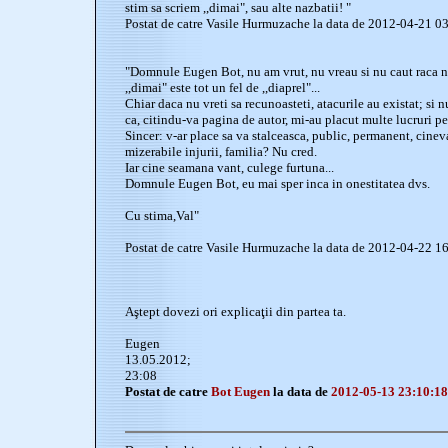
stim sa scriem ,,dimai", sau alte nazbatii! "
Postat de catre Vasile Hurmuzache la data de 2012-04-21 0
"Domnule Eugen Bot, nu am vrut, nu vreau si nu caut raca n
,,dimai" este tot un fel de ,,diaprel"...
Chiar daca nu vreti sa recunoasteti, atacurile au existat; si
ca, citindu-va pagina de autor, mi-au placut multe lucruri pe
Sincer: v-ar place sa va stalceasca, public, permanent, cine
mizerabile injurii, familia? Nu cred.
Iar cine seamana vant, culege furtuna...
Domnule Eugen Bot, eu mai sper inca in onestitatea dvs.
Cu stima,Val"
Postat de catre Vasile Hurmuzache la data de 2012-04-22 1
Aştept dovezi ori explicaţii din partea ta.
Eugen
13.05.2012;
23:08
Postat de catre
Bot Eugen
la data de
2012-05-13 23:10:18