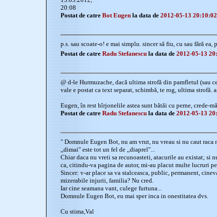
20:08
Postat de catre
Bot Eugen
la data de
2012-05-13 20:10:02
p.s. sau scoate-o! e mai simplu. sincer să fiu, cu sau fără ea, 
Postat de catre
Radu Stefanescu
la data de
2012-05-13 20
@ d-le Hurmuzache, dacă ultima strofă din pamfletul (sau ce-
vale e postat ca text separat, schimbă, te rog, ultima strofă. a
Eugen, în rest hîrjonelile astea sunt bătăi cu perne, crede-mă
Postat de catre
Radu Stefanescu
la data de
2012-05-13 20
" Domnule Eugen Bot, nu am vrut, nu vreau si nu caut raca 
,,dimai" este tot un fel de ,,diaprel"...
Chiar daca nu vreti sa recunoasteti, atacurile au existat; si
ca, citindu-va pagina de autor, mi-au placut multe lucruri pe
Sincer: v-ar place sa va stalceasca, public, permanent, cine
mizerabile injurii, familia? Nu cred.
Iar cine seamana vant, culege furtuna...
Domnule Eugen Bot, eu mai sper inca in onestitatea dvs.
Cu stima,Val