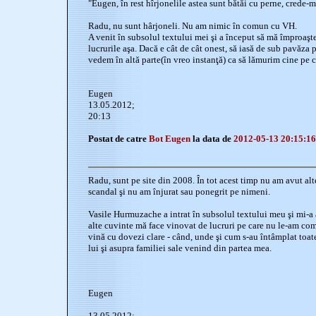
"Eugen, în rest hîrjonelile astea sunt bătăi cu perne, crede-m
Radu, nu sunt hârjoneli. Nu am nimic în comun cu VH.
A venit în subsolul textului mei şi a început să mă împroaşte
lucrurile aşa. Dacă e cât de cât onest, să iasă de sub pavăza
vedem în altă parte(în vreo instanţă) ca să lămurim cine pe ci
Eugen
13.05.2012;
20:13
Postat de catre
Bot Eugen
la data de
2012-05-13 20:15:16
Radu, sunt pe site din 2008. În tot acest timp nu am avut alt
scandal şi nu am înjurat sau ponegrit pe nimeni.
Vasile Hurmuzache a intrat în subsolul textului meu şi mi-a 
alte cuvinte mă face vinovat de lucruri pe care nu le-am comi
vină cu dovezi clare - când, unde şi cum s-au întâmplat toate 
lui şi asupra familiei sale venind din partea mea.
Eugen
13.05.2012;