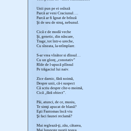
Unii pun pe ei osînză
Parcă ar veni Craciunul….
Parcă ar fi Ignat de brînză
Şi de seu de struţ, nebunul.
Cică e de modă veche
Şi, genetic, din născare,
Trage, tot într-o ureche,
Cu sîneata, la-ntîmplare.
S-ar vrea vînător si dînsul…
Cu un glonţ ,,conotativ”
Rîde de l-apucă plînsul
Pe trăgaciul lui naiv.
Zice darnic, fără noimă,
Despre unii, că-i suspect
Că scriu despre cîte-o moimă,
Cică ,,fără obiect”.
Păi, atunci, de ce, musiu,
Te simţi apucat de blană?
Eşti Fantomas încă viu
Şi faci faunei reclamă?
Mai reglează-ţi, zău, cătarea,
Mai lungeşte puştii ţeava…