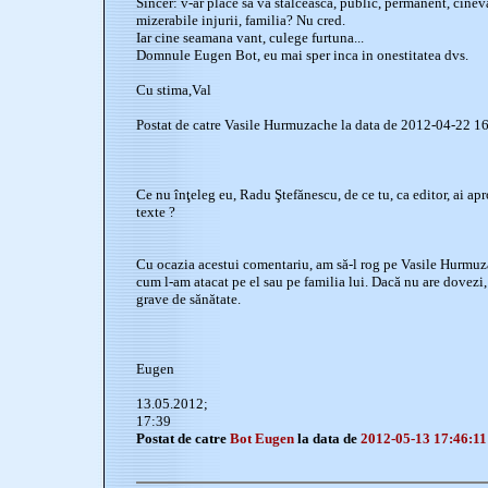
Sincer: v-ar place sa va stalceasca, public, permanent, cine
mizerabile injurii, familia? Nu cred.
Iar cine seamana vant, culege furtuna...
Domnule Eugen Bot, eu mai sper inca in onestitatea dvs.
Cu stima,Val
Postat de catre Vasile Hurmuzache la data de 2012-04-22 1
Ce nu înţeleg eu, Radu Ştefănescu, de ce tu, ca editor, ai a
texte ?
Cu ocazia acestui comentariu, am să-l rog pe Vasile Hurmuz
cum l-am atacat pe el sau pe familia lui. Dacă nu are dovez
grave de sănătate.
Eugen
13.05.2012;
17:39
Postat de catre
Bot Eugen
la data de
2012-05-13 17:46:11