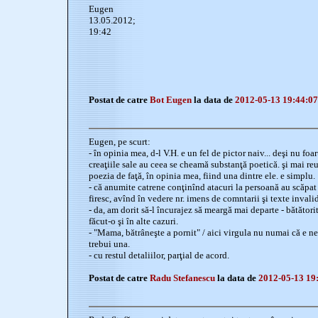
Eugen
13.05.2012;
19:42
Postat de catre
Bot Eugen
la data de
2012-05-13 19:44:07
Eugen, pe scurt:
- în opinia mea, d-l V.H. e un fel de pictor naiv... deşi nu foa
creaţiile sale au ceea se cheamă substanţă poetică. şi mai r
poezia de faţă, în opinia mea, fiind una dintre ele. e simplu.
- că anumite catrene conţinînd atacuri la persoană au scăpat
firesc, avînd în vedere nr. imens de comntarii şi texte invalid
- da, am dorit să-l încurajez să meargă mai departe - bătător
făcut-o şi în alte cazuri.
- "Mama, bătrâneşte a pornit" / aici virgula nu numai că e nec
trebui una.
- cu restul detaliilor, parţial de acord.
Postat de catre
Radu Stefanescu
la data de
2012-05-13 19