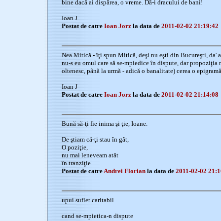
bine dacă ai dispărea, o vreme. Dă-i dracului de bani!
Ioan J
Postat de catre
Ioan Jorz
la data de
2011-02-02 21:19:42
Nea Mitică - îţi spun Mitică, deşi nu eşti din Bucureşti, da' aş
nu-s eu omul care să se-mpiedice în dispute, dar propoziţia r
oltenesc, până la urmă - adică o banalitate) cerea o epigramă
Ioan J
Postat de catre
Ioan Jorz
la data de
2011-02-02 21:14:08
Bună să-ţi fie inima şi ţie, Ioane.
De ştiam că-ţi stau în gât,
O poziţie,
nu mai leneveam atât
în tranziţie
Postat de catre
Andrei Florian
la data de
2011-02-02 21:1
upui suflet caritabil
cand se-mpietica-n dispute