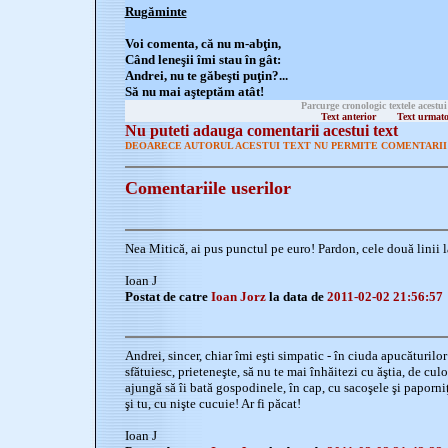
Rugăminte
Voi comenta, că nu m-abţin,
Când leneşii îmi stau în gât:
Andrei, nu te găbeşti puţin?...
Să nu mai aşteptăm atât!
Parcurge cronologic textele acestui
Text anterior
Text urmat
Nu puteti adauga comentarii acestui text
DEOARECE AUTORUL ACESTUI TEXT NU PERMITE COMENTARII 
Comentariile userilor
Nea Mitică, ai pus punctul pe euro! Pardon, cele două linii l
Ioan J
Postat de catre
Ioan Jorz
la data de
2011-02-02 21:56:57
Andrei, sincer, chiar îmi eşti simpatic - în ciuda apucăturilor 
sfătuiesc, prieteneşte, să nu te mai înhăitezi cu ăştia, de culo
ajungă să îi bată gospodinele, în cap, cu sacoşele şi paporniţel
şi tu, cu nişte cucuie! Ar fi păcat!
Ioan J