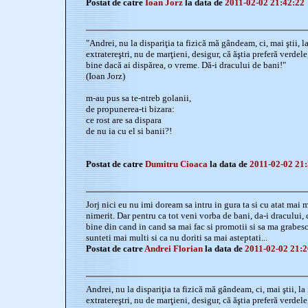
Postat de catre
Ioan Jorz
la data de
2011-02-02 21:42:22
"Andrei, nu la dispariţia ta fizică mă gândeam, ci, mai ştii, la
extratereştri, nu de marţieni, desigur, că ăştia preferă verdele
bine dacă ai dispărea, o vreme. Dă-i dracului de bani!"
(Ioan Jorz)
m-au pus sa te-ntreb golanii,
de propunerea-ti bizara:
ce rost are sa dispara
de nu ia cu el si banii?!
Postat de catre
Dumitru Cioaca
la data de
2011-02-02 21:
Jorj nici eu nu imi doream sa intru in gura ta si cu atat mai mu
nimerit. Dar pentru ca tot veni vorba de bani, da-i dracului
bine din cand in cand sa mai fac si promotii si sa ma grabesc,
sunteti mai multi si ca nu doriti sa mai asteptati...
Postat de catre
Andrei Florian
la data de
2011-02-02 21:2
Andrei, nu la dispariţia ta fizică mă gândeam, ci, mai ştii, la 
extratereştri, nu de marţieni, desigur, că ăştia preferă verdele