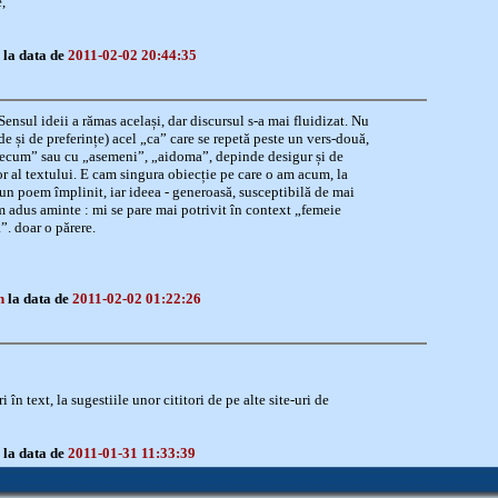
,
z
la data de
2011-02-02 20:44:35
ensul ideii a rămas același, dar discursul s-a mai fluidizat. Nu
 și de preferințe) acel „ca” care se repetă peste un vers-două,
precum” sau cu „asemeni”, „aidoma”, depinde desigur și de
or al textului. E cam singura obiecție pe care o am acum, la
re un poem împlinit, iar ideea - generoasă, susceptibilă de mai
am adus aminte : mi se pare mai potrivit în context „femeie
”. doar o părere.
n
la data de
2011-02-02 01:22:26
în text, la sugestiile unor cititori de pe alte site-uri de
z
la data de
2011-01-31 11:33:39