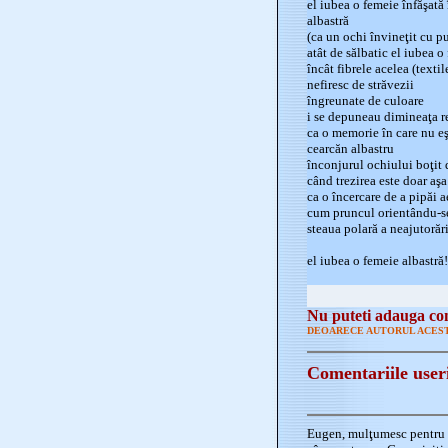
el iubea o femeie înfăşată 
albastră
(ca un ochi învineţit cu 
atât de sălbatic el iubea o
încât fibrele acelea (textil
nefiresc de străvezii
îngreunate de culoare
i se depuneau dimineaţa r
ca o memorie în care nu eş
cearcăn albastru
înconjurul ochiului boţit
când trezirea este doar aşa
ca o încercare de a pipăi a
cum pruncul orientându-se
steaua polară a neajutorări
el iubea o femeie albastră!
Nu puteti adauga com
DEOARECE AUTORUL ACEST
Comentariile user
Eugen, mulţumesc pentru s