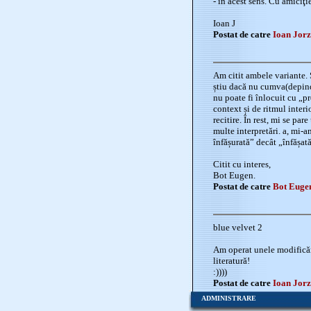
- în acest sens. Cu amiciţie
Ioan J
Postat de catre
Ioan Jor
Am citit ambele variante. S
știu dacă nu cumva(depinde
nu poate fi înlocuit cu „
context și de ritmul interi
recitire. În rest, mi se pa
multe interpretări. a, mi-
înfășurată” decât „înfășată
Citit cu interes,
Bot Eugen.
Postat de catre
Bot Euge
blue velvet 2
Am operat unele modificări 
literatură!
:))))
Postat de catre
Ioan Jor
ADMINISTRARE