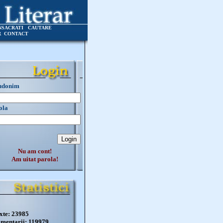
NSACRATI
CAUTARE
R
CONTACT
udonim
ola
Nu am cont!
Am uitat parola!
xte: 23985
mentarii: 119979