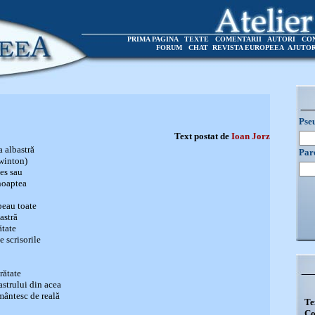
PRIMA PAGINA
TEXTE
COMENTARII
AUTORI
CO
FORUM
CHAT
REVISTA EUROPEEA
AJUTO
Pse
Text postat de
Ioan Jorz
a albastră
Par
 winton)
ues sau
noaptea
peau toate
astră
ătate
e scrisorile
rătate
astrului din acea
mântesc de reală
Te
Co