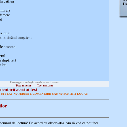
în catifea
Us
pumnul)
 femeie
e)
ezidual
ti nicicând conştient
 de nesomn
erul
 după ţâţă
i lui
Parcurge cronologic textele acestui autor
Text anterior
Text urmator
entarii acestui text
UI TEXT NU PERMITE COMENTARII SAU NU SUNTETI LOGAT!
ilor
emnul de lectură! De-acord cu observaţia. Am să văd ce pot face