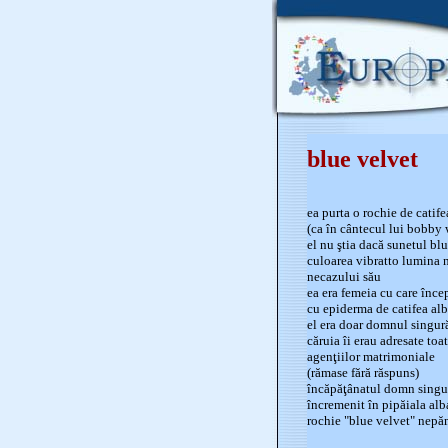
blue velvet
ea purta o rochie de catife
(ca în cântecul lui bobby
el nu ştia dacă sunetul bl
culoarea vibratto lumina 
necazului său
ea era femeia cu care înce
cu epiderma de catifea alb
el era doar domnul singur
căruia îi erau adresate toat
agenţiilor matrimoniale
(rămase fără răspuns)
încăpăţânatul domn singu
încremenit în pipăiala alb
rochie "blue velvet" nepă