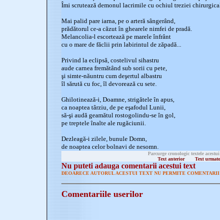
Îmi scrutează demonul lacrimile cu ochiul treziei chirurgica
Mai palid pare iarna, pe o arteră sângerând,
prădătorul ce-a căzut în ghearele nimfei de pradă.
Melancolia-l escortează pe marele înfrânt
cu o mare de făclii prin labirintul de zăpadă...
Privind la eclipsă, costelivul sihastru
aude carnea fremătând sub sorii cu pete,
şi simte-năuntru cum deşertul albastru
îl sărută cu foc, îl devorează cu sete.
Ghilotinează-i, Doamne, strigătele în apus,
ca noaptea târziu, de pe eşafodul Lunii,
să-şi audă geamătul rostogolindu-se în gol,
pe treptele înalte ale rugăciunii.
Dezleagă-i zilele, bunule Domn,
de noaptea celor bolnavi de nesomn.
Parcurge cronologic textele acestui
Text anterior
Text urmat
Nu puteti adauga comentarii acestui text
DEOARECE AUTORUL ACESTUI TEXT NU PERMITE COMENTARII 
Comentariile userilor