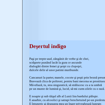
Deşertul indigo
Paşi pe trepte-aud, zăngănit de verbe şi de chei,
scrâşnete punând lacăt la gura ce ascunde
dialogări dintre femei şi şerpi cu clopoţei,
dulcele delir al unor patimi muribunde.
Cancanuri la parter, manele, cocote şi peşti prin beznă preum
Bravează clica de poltroni, pentru bani mecena se prostituea
Mă-nfiază, tu, stea singuratică, să strălucesc cu a ta umbră
pe un munte de lumină şi, lucid, să-mi curm zilele cu o rază.
E noapte şi sub tăişul alb al Lunii lira bardului păleşte.
E anarhie, cu alcoolici şi satrapi benchetuind pe-un piedesta
E întuneric şi deasupra mea un înger priveghează lupeşte.